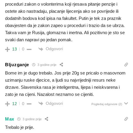
proceduri zakon o volonterima koji rjesava pitanje penzije i
ostete ako nastradaju, placanje lijecenja ako se povrijede ili
dodatnih bodova kod ipisa na fakultet. Putin je tek za praznik
obavjesten da je zakon zapeo u proceduri i trazio da se ubrza.
Takva vam je Rusija, glomazna i inertna. Ali pozitivno je sto se
svaki dan napravi po jedan pomak.
Odgovori
13
0
Bljuzganje
3 godine prije
Bome im je dugo trebalo. Jos prije 20g se pricalo o masovnom
uzimanju ruske djecice, a ljudi su najvrijedniji resurs neke
drzave. Slavenska rasa je inteligentna, lijepa i neiskvarena i
zato je na cijeni. Nazalost neznamo se cijeniti.
Odgovori
12
0
Pogledaj odgovore
(2)
Max
3 godine prije
Trebalo je prije.