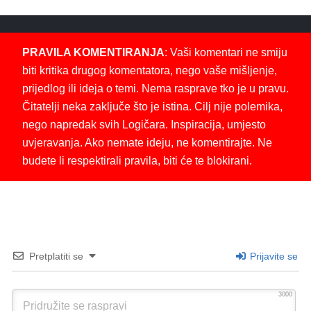
PRAVILA KOMENTIRANJA
: Vaši komentari ne smiju
biti kritika drugog komentatora, nego vaše mišljenje,
prijedlog ili ideja o temi. Nema rasprave tko je u pravu.
Čitatelji neka zaključe što je istina. Cilj nije polemika,
nego napredak svih Logičara. Inspiracija, umjesto
uvjeravanja. Ako nemate ideju, ne komentirajte. Ne
budete li respektirali pravila, biti će te blokirani.
Pretplatiti se
Prijavite se
3000