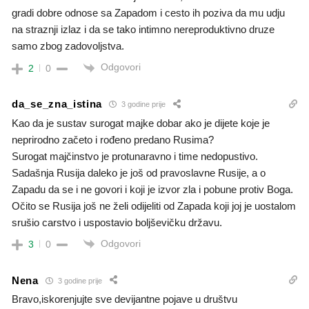
gradi dobre odnose sa Zapadom i cesto ih poziva da mu udju
na straznji izlaz i da se tako intimno nereproduktivno druze
samo zbog zadovoljstva.
Odgovori
2
0
da_se_zna_istina
3 godine prije
Kao da je sustav surogat majke dobar ako je dijete koje je
neprirodno začeto i rođeno predano Rusima?
Surogat majčinstvo je protunaravno i time nedopustivo.
Sadašnja Rusija daleko je još od pravoslavne Rusije, a o
Zapadu da se i ne govori i koji je izvor zla i pobune protiv Boga.
Očito se Rusija još ne želi odijeliti od Zapada koji joj je uostalom
srušio carstvo i uspostavio boljševičku državu.
Odgovori
3
0
Nena
3 godine prije
Bravo,iskorenjujte sve devijantne pojave u društvu