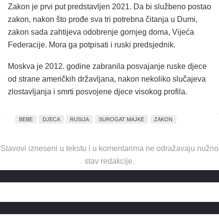
Zakon je prvi put predstavljen 2021. Da bi službeno postao
zakon, nakon što prođe sva tri potrebna čitanja u Dumi,
zakon sada zahtijeva odobrenje gornjeg doma, Vijeća
Federacije. Mora ga potpisati i ruski predsjednik.
Moskva je 2012. godine zabranila posvajanje ruske djece
od strane američkih državljana, nakon nekoliko slučajeva
zlostavljanja i smrti posvojene djece visokog profila.
BEBE
DJECA
RUSIJA
SUROGAT MAJKE
ZAKON
Stavovi izneseni u tekstu i u komentarima ne odražavaju nužno
stav redakcije.