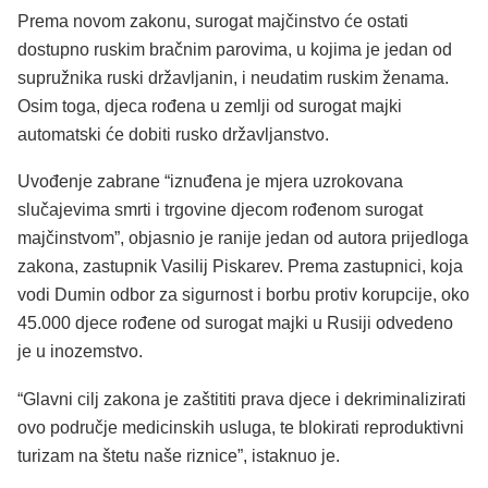
Prema novom zakonu, surogat majčinstvo će ostati
dostupno ruskim bračnim parovima, u kojima je jedan od
supružnika ruski državljanin, i neudatim ruskim ženama.
Osim toga, djeca rođena u zemlji od surogat majki
automatski će dobiti rusko državljanstvo.
Uvođenje zabrane “iznuđena je mjera uzrokovana
slučajevima smrti i trgovine djecom rođenom surogat
majčinstvom”, objasnio je ranije jedan od autora prijedloga
zakona, zastupnik Vasilij Piskarev. Prema zastupnici, koja
vodi Dumin odbor za sigurnost i borbu protiv korupcije, oko
45.000 djece rođene od surogat majki u Rusiji odvedeno
je u inozemstvo.
“Glavni cilj zakona je zaštititi prava djece i dekriminalizirati
ovo područje medicinskih usluga, te blokirati reproduktivni
turizam na štetu naše riznice”, istaknuo je.