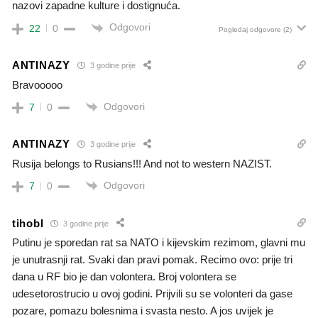
nazovi zapadne kulture i dostignuća.
Odgovori
22
0
Pogledaj odgovore
(2)
ANTINAZY
3 godine prije
Bravooooo
Odgovori
7
0
ANTINAZY
3 godine prije
Rusija belongs to Rusians!!! And not to western NAZIST.
Odgovori
7
0
tihobl
3 godine prije
Putinu je sporedan rat sa NATO i kijevskim rezimom, glavni mu
je unutrasnji rat. Svaki dan pravi pomak. Recimo ovo: prije tri
dana u RF bio je dan volontera. Broj volontera se
udesetorostrucio u ovoj godini. Prijvili su se volonteri da gase
pozare, pomazu bolesnima i svasta nesto. A jos uvijek je