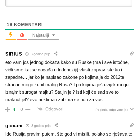
19
KOMENTARI
Najstariji
SIRIUS
3 godine prije
eto vam još jednog dokaza kako su Ruske (ma i sve istoćne,
vidli smo kaj se događa u Indoneziji) vlasti zaprav iste ko i
zapadne… jer ko je napisao zakone po kojima je do 2012te
stranac mogo kupit malog Rusa? I po kojima još uvijek mogu
iznajmit surogat majku? Staljin jel? Isti koji če sad sve to
maknut jel? evo noktima i zubima se bori za vas
Odgovori
4
0
Pogledaj odgovore
(4)
giovani
3 godine prije
Ide Rusija pravim putem, što god vi mislili, polako se rješava te