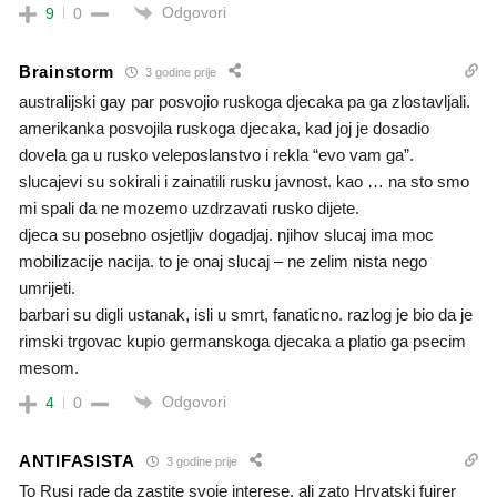
Odgovori
9
0
Brainstorm
3 godine prije
australijski gay par posvojio ruskoga djecaka pa ga zlostavljali.
amerikanka posvojila ruskoga djecaka, kad joj je dosadio
dovela ga u rusko veleposlanstvo i rekla “evo vam ga”.
slucajevi su sokirali i zainatili rusku javnost. kao … na sto smo
mi spali da ne mozemo uzdrzavati rusko dijete.
djeca su posebno osjetljiv dogadjaj. njihov slucaj ima moc
mobilizacije nacija. to je onaj slucaj – ne zelim nista nego
umrijeti.
barbari su digli ustanak, isli u smrt, fanaticno. razlog je bio da je
rimski trgovac kupio germanskoga djecaka a platio ga psecim
mesom.
Odgovori
4
0
ANTIFASISTA
3 godine prije
To Rusi rade da zastite svoje interese, ali zato Hrvatski fuirer