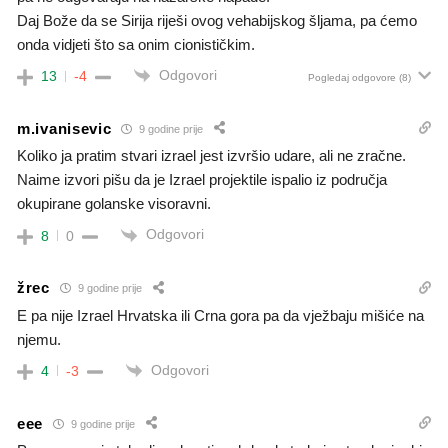
Daj Bože da se Sirija riješi ovog vehabijskog šljama, pa ćemo
onda vidjeti što sa onim cionističkim.
Odgovori
13
-4
Pogledaj odgovore
(8)
m.ivanisevic
9 godine prije
Koliko ja pratim stvari izrael jest izvršio udare, ali ne zračne.
Naime izvori pišu da je Izrael projektile ispalio iz područja
okupirane golanske visoravni.
Odgovori
8
0
žrec
9 godine prije
E pa nije Izrael Hrvatska ili Crna gora pa da vježbaju mišiće na
njemu.
Odgovori
4
-3
eee
9 godine prije