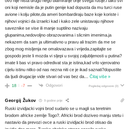
ovo nije nista drugo nego blamiranje orije svega rusije.i tako svi
oni koji nemisle da je putin genije kad dopusta da mu turci ruse
avione i kolju pilote,da ameri bombardiraju baze koje koriste i
njihovi vojnici da izraelci kad i kako zele unistavaju njihove
saveznike se vise ili manje suptilno nazivaju
glupanima,nedovoljno obrazovanima i slicnim imenima.ja
nekazem da sam ja ultimativno u pravu ali trazim da me se
zbog mog misljenja ne omalovazava i vrijeda.zapitajte se
gospodo jeste li mozda vi sljepi u svojoj zaljubljenosti u putina?
imate li bas vi pravo odredivat sta je istina,kad vrlo vjerovatno
cijelu istinu nitko od nas nezna niti ce je ikad saznati?dopustite
da ljudi drugacije vide stvari od vas bez da
…
Čitaj više »
Odgovori
18
-7
Pogledaj odgovore
(3)
Georgij Žukov
9 godine prije
Ruski izvidjacki vojni brod sudario se u magli sa teretnim
brodom africke zemlje Togo?. Africki brod doziveo manju stetu i
nastavio da prevozi ovce a ruski izvidjacki brod otisao da