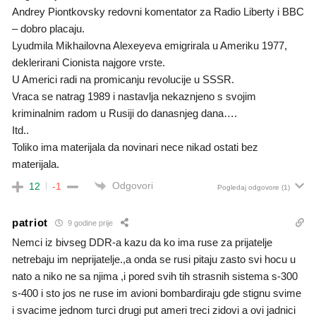
Andrey Piontkovsky redovni komentator za Radio Liberty i BBC
– dobro placaju.
Lyudmila Mikhailovna Alexeyeva emigrirala u Ameriku 1977,
deklerirani Cionista najgore vrste.
U Americi radi na promicanju revolucije u SSSR.
Vraca se natrag 1989 i nastavlja nekaznjeno s svojim
kriminalnim radom u Rusiji do danasnjeg dana….
Itd..
Toliko ima materijala da novinari nece nikad ostati bez
materijala.
Odgovori
12
-1
Pogledaj odgovore
(1)
patriot
9 godine prije
Nemci iz bivseg DDR-a kazu da ko ima ruse za prijatelje
netrebaju im neprijatelje.,a onda se rusi pitaju zasto svi hocu u
nato a niko ne sa njima ,i pored svih tih strasnih sistema s-300
s-400 i sto jos ne ruse im avioni bombardiraju gde stignu svime
i svacime jednom turci drugi put ameri treci zidovi a ovi jadnici