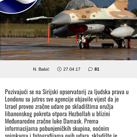
komentar
N. Babić
27.04.17
81
Pozivajući se na Sirijski opservatorij za ljudska prava u
Londonu su jutros sve agencije objavile vijest da je
Izrael proveo zračne udare po skladištima oružja
libanonskog pokreta otpora Hezbollah u blizini
Međunarodne zračne luke Damask. Prema
informacijama pobunjeničkih skupina, noćnim
snimkama i fotografijama ovih udara, skladište je