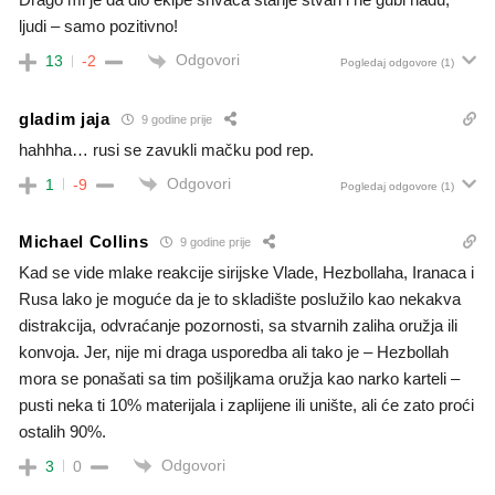
ljudi – samo pozitivno!
Odgovori
13
-2
Pogledaj odgovore
(1)
gladim jaja
9 godine prije
hahhha… rusi se zavukli mačku pod rep.
Odgovori
1
-9
Pogledaj odgovore
(1)
Michael Collins
9 godine prije
Kad se vide mlake reakcije sirijske Vlade, Hezbollaha, Iranaca i
Rusa lako je moguće da je to skladište poslužilo kao nekakva
distrakcija, odvraćanje pozornosti, sa stvarnih zaliha oružja ili
konvoja. Jer, nije mi draga usporedba ali tako je – Hezbollah
mora se ponašati sa tim pošiljkama oružja kao narko karteli –
pusti neka ti 10% materijala i zaplijene ili unište, ali će zato proći
ostalih 90%.
Odgovori
3
0