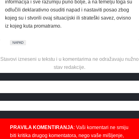
informacija i sve razumiju puno bolje, a na temelju toga su
odlučili deklarativno osuditi napad i nastaviti posao zbog
kojeg su i stvorili ovaj situacijski ili strateški savez, ovisno
iz kojeg kuta promatramo.
NAPAD
Stavovi izneseni u tekstu i u komentarima ne odražavaju nužno
stav redakcije.
PRAVILA KOMENTIRANJA
: Vaši komentari ne smiju
biti kritika drugog komentatora, nego vaše mišljenje,