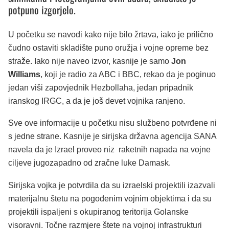
potpuno izgorjelo.
U početku se navodi kako nije bilo žrtava, iako je prilično
čudno ostaviti skladište puno oružja i vojne opreme bez
straže. Iako nije naveo izvor, kasnije je samo
Jon
Williams
, koji je radio za ABC i BBC, rekao da je poginuo
jedan viši zapovjednik Hezbollaha, jedan pripadnik
iranskog IRGC, a da je još devet vojnika ranjeno.
Sve ove informacije u početku nisu službeno potvrđene ni
s jedne strane. Kasnije je sirijska državna agencija SANA
navela da je Izrael proveo niz raketnih napada na vojne
ciljeve jugozapadno od zračne luke Damask.
Sirijska vojka je potvrdila da su izraelski projektili izazvali
materijalnu štetu na pogođenim vojnim objektima i da su
projektili ispaljeni s okupiranog teritorija Golanske
visoravni. Točne razmjere štete na vojnoj infrastrukturi