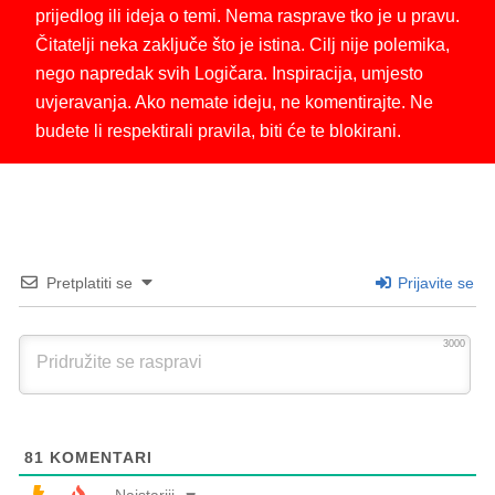
prijedlog ili ideja o temi. Nema rasprave tko je u pravu.
Čitatelji neka zaključe što je istina. Cilj nije polemika,
nego napredak svih Logičara. Inspiracija, umjesto
uvjeravanja. Ako nemate ideju, ne komentirajte. Ne
budete li respektirali pravila, biti će te blokirani.
Pretplatiti se
Prijavite se
3000
81
KOMENTARI