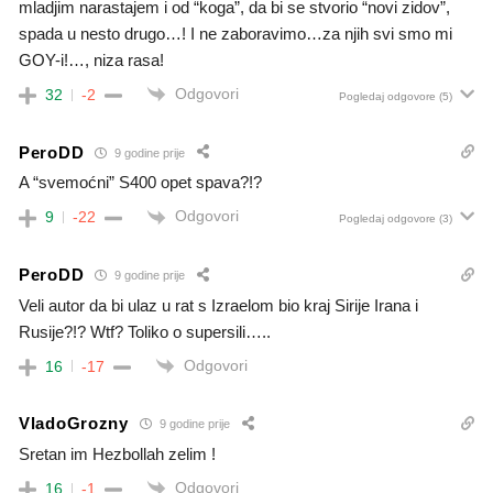
mladjim narastajem i od “koga”, da bi se stvorio “novi zidov”,
spada u nesto drugo…! I ne zaboravimo…za njih svi smo mi
GOY-i!…, niza rasa!
Odgovori
32
-2
Pogledaj odgovore
(5)
PeroDD
9 godine prije
A “svemoćni” S400 opet spava?!?
Odgovori
9
-22
Pogledaj odgovore
(3)
PeroDD
9 godine prije
Veli autor da bi ulaz u rat s Izraelom bio kraj Sirije Irana i
Rusije?!? Wtf? Toliko o supersili…..
Odgovori
16
-17
VladoGrozny
9 godine prije
Sretan im Hezbollah zelim !
Odgovori
16
-1