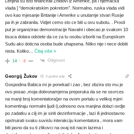
Lenjina su isto financirali Zhidovi iz Amerike, pa i njemacka
vlada ] “demokratskim pokretom”. Normalno, ruska vlada vidi
ovo kao mjesanje Britanije i Amerike u unutarnje stvari Rusije
pa ih je zabranila. Vidjet cemo sto ce biti u ovu subotu. . Prosli
put je organizirao demonstracije Navalni i obecao je svakom 10
tisuca dolara odstete da ce za tu osobu izboriti na Europskom
Sudu ako doticna osoba bude uhapsena. Nitko nije i nece dobiti
nista. Koliko
…
Čitaj više »
Odgovori
14
-6
Georgij Žukov
9 godine prije
Gospodina Babica mi je ponekad i zao , bez obzira sto mu je
ovo posao ,moja dobronamjerna preporuka da se ne osvrces
na manji broj komentatora(jer na ovom portalu u velikoj mjeri
komentiraju normalni ljudi i),odnosno ova manjina dolazi ovdje
po zadatku a cilj im je siriti dezinformacije , lazi ili jednostavno
opstruirati svaku suvislu interakciju komentatora , mora vam
biti jasno da su ti zlikovci na ovaj isti nacin lazima i