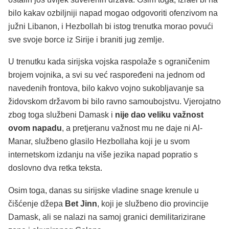
bilo kakav ozbiljniji napad mogao odgovoriti ofenzivom na
južni Libanon, i Hezbollah bi istog trenutka morao povući
sve svoje borce iz Sirije i braniti jug zemlje.
U trenutku kada sirijska vojska raspolaže s ograničenim
brojem vojnika, a svi su već raspoređeni na jednom od
navedenih frontova, bilo kakvo vojno sukobljavanje sa
židovskom državom bi bilo ravno samoubojstvu. Vjerojatno
zbog toga službeni Damask i
nije dao veliku važnost
ovom napadu
, a pretjeranu važnost mu ne daje ni Al-
Manar, službeno glasilo Hezbollaha koji je u svom
internetskom izdanju na više jezika napad popratio s
doslovno dva retka teksta.
Osim toga, danas su sirijske vladine snage krenule u
čišćenje džepa
Bet Jinn
, koji je službeno dio provincije
Damask, ali se nalazi na samoj granici demilitarizirane