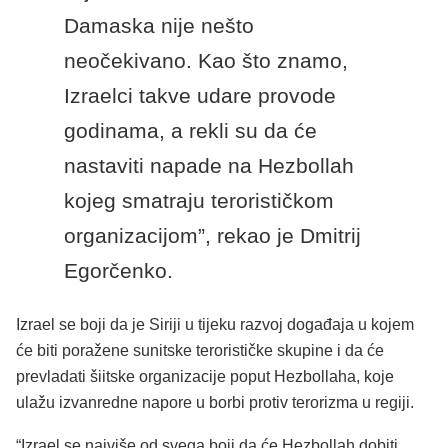
Damaska nije nešto
neočekivano. Kao što znamo,
Izraelci takve udare provode
godinama, a rekli su da će
nastaviti napade na Hezbollah
kojeg smatraju terorističkom
organizacijom”, rekao je Dmitrij
Egorčenko.
Izrael se boji da je Siriji u tijeku razvoj događaja u kojem
će biti poražene sunitske terorističke skupine i da će
prevladati šiitske organizacije poput Hezbollaha, koje
ulažu izvanredne napore u borbi protiv terorizma u regiji.
“Izrael se najviše od svega boji da će Hezbollah dobiti