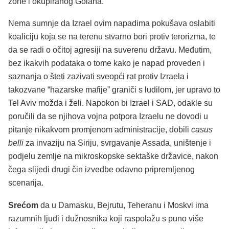
zone i okupiranog Golana.
Nema sumnje da Izrael ovim napadima pokušava oslabiti
koaliciju koja se na terenu stvarno bori protiv terorizma, te
da se radi o očitoj agresiji na suverenu državu. Međutim,
bez ikakvih podataka o tome kako je napad proveden i
saznanja o šteti zazivati sveopći rat protiv Izraela i
takozvane “hazarske mafije” graniči s ludilom, jer upravo to
Tel Aviv možda i želi. Napokon bi Izrael i SAD, odakle su
poručili da se njihova vojna potpora Izraelu ne dovodi u
pitanje nikakvom promjenom administracije, dobili
casus
belli
za invaziju na Siriju, svrgavanje Assada, uništenje i
podjelu zemlje na mikroskopske sektaške državice, nakon
čega slijedi drugi čin izvedbe odavno pripremljenog
scenarija.
Srećom
da u Damasku, Bejrutu, Teheranu i Moskvi ima
razumnih ljudi i dužnosnika koji raspolažu s puno više