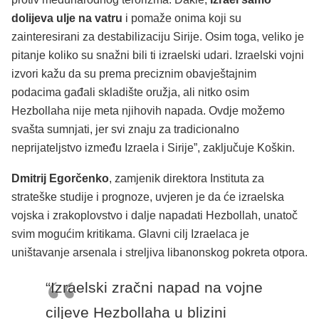
dolijeva ulje na vatru
i pomaže onima koji su
zainteresirani za destabilizaciju Sirije. Osim toga, veliko je
pitanje koliko su snažni bili ti izraelski udari. Izraelski vojni
izvori kažu da su prema preciznim obavještajnim
podacima gađali skladište oružja, ali nitko osim
Hezbollaha nije meta njihovih napada. Ovdje možemo
svašta sumnjati, jer svi znaju za tradicionalno
neprijateljstvo između Izraela i Sirije”, zaključuje Koškin.
Dmitrij Egorčenko
, zamjenik direktora Instituta za
strateške studije i prognoze, uvjeren je da će izraelska
vojska i zrakoplovstvo i dalje napadati Hezbollah, unatoč
svim mogućim kritikama. Glavni cilj Izraelaca je
uništavanje arsenala i streljiva libanonskog pokreta otpora.
“Izraelski zračni napad na vojne
ciljeve Hezbollaha u blizini