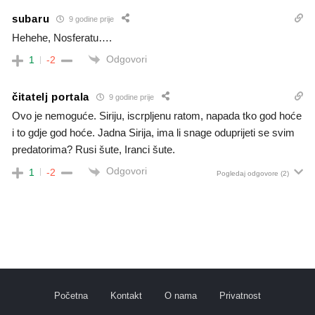
subaru
9 godine prije
Hehehe, Nosferatu….
Odgovori
1
-2
čitatelj portala
9 godine prije
Ovo je nemoguće. Siriju, iscrpljenu ratom, napada tko god hoće
i to gdje god hoće. Jadna Sirija, ima li snage oduprijeti se svim
predatorima? Rusi šute, Iranci šute.
Odgovori
1
-2
Pogledaj odgovore
(2)
Početna
Kontakt
O nama
Privatnost