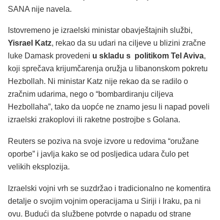
SANA nije navela.
Istovremeno je izraelski ministar obavještajnih službi,
Yisrael Katz
, rekao da su udari na ciljeve u blizini zračne
luke Damask provedeni
u skladu s politikom Tel Aviva
,
koji sprečava krijumčarenja oružja u libanonskom pokretu
Hezbollah. Ni ministar Katz nije rekao da se radilo o
zračnim udarima, nego o “bombardiranju ciljeva
Hezbollaha”, tako da uopće ne znamo jesu li napad poveli
izraelski zrakoplovi ili raketne postrojbe s Golana.
Reuters se poziva na svoje izvore u redovima “oružane
oporbe” i javlja kako se od posljedica udara čulo pet
velikih eksplozija.
Izraelski vojni vrh se suzdržao i tradicionalno ne komentira
detalje o svojim vojnim operacijama u Siriji i Iraku, pa ni
ovu. Budući da službene potvrde o napadu od strane