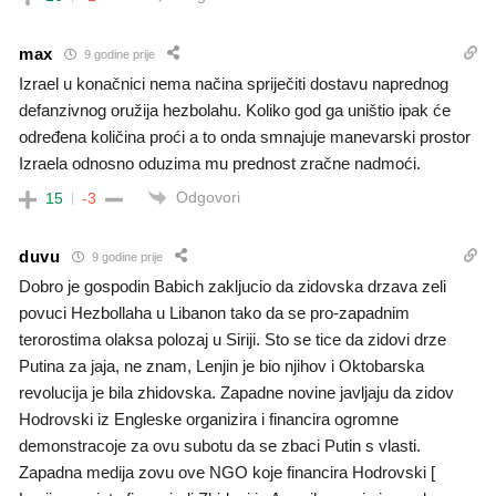
max
9 godine prije
Izrael u konačnici nema načina spriječiti dostavu naprednog
defanzivnog oružija hezbolahu. Koliko god ga uništio ipak će
određena količina proći a to onda smnajuje manevarski prostor
Izraela odnosno oduzima mu prednost zračne nadmoći.
Odgovori
15
-3
duvu
9 godine prije
Dobro je gospodin Babich zakljucio da zidovska drzava zeli
povuci Hezbollaha u Libanon tako da se pro-zapadnim
terorostima olaksa polozaj u Siriji. Sto se tice da zidovi drze
Putina za jaja, ne znam, Lenjin je bio njihov i Oktobarska
revolucija je bila zhidovska. Zapadne novine javljaju da zidov
Hodrovski iz Engleske organizira i financira ogromne
demonstracoje za ovu subotu da se zbaci Putin s vlasti.
Zapadna medija zovu ove NGO koje financira Hodrovski [