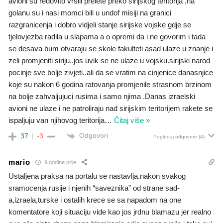
avioni su redovito vrsili prelete preko sirijskog teritorija ,na
golanu su i nasi momci bili u undof misiji na granici
razgranicenja i dobro vidjeli stanje sirijske vojske gdje se
tjelovjezba radila u slapama a o opremi da i ne govorim i tada
se desava bum otvaraju se skole fakulteti asad ulaze u znanje i
zeli promjeniti siriju..jos uvik se ne ulaze u vojsku.sirijski narod
pocinje sve bolje zivjeti..ali da se vratim na cinjenice danasnjice
koje su nakon 6 godina ratovanja promjenile strasnom brzinom
na bolje zahvaljujuci rusima i samo njima .Danas izraelski
avioni ne ulaze i ne patroliraju nad sirijskim teritorijem rakete se
ispaljuju van njihovog teritorija
…
Čitaj više »
Odgovori
37
-3
Pogledaj odgovore
(4)
mario
9 godine prije
Ustaljena praksa na portalu se nastavlja.nakon svakog
sramocenja rusije i njenih “saveznika” od strane sad-
a,izraela,turske i ostalih krece se sa napadom na one
komentatore koji situaciju vide kao jos jrdnu blamazu jer realno