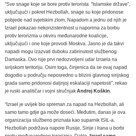
“Sve snage koje se bore protiv terorista “Islamske države”,
uključujući i pokret Hezbollah, snage su koje pridonose
pobjede nad svjetskim zlom. Napadom a jednu od njih je
Izrael pokazao nekonzistentnost u naporima za borbu
protiv terorizma u okviru međunarodne koalicije,
uključujući i one koje provodi Moskva. Jasno je da takvi
napadi mogu izazvati duboku zabrinutost službenog
Damaska. Ovo nije prvi nedozvoljeni udar Izraela na
sirijskom teritoriju. Osim toga, činjenica da se ovaj napad
dogodio u području neposredno u blizini glavnog sirijskog
grada samo pridonosi daljnjoj eskalaciji napetosti”, rekao
je ruski analitičar i vojni stručnjak
Andrej Koškin
.
“Izrael je uvijek bio spreman za napad na Hezbollah, ali
samo tamo gdje ga može doseći. Međutim, danas je ova
organizacija službeno priznata kao suparnik ISIL-a.
Hezbollah podržava napore Rusije, Sirije i Irana u borbi
protiv međunarodnog terorizma. Dakle,
Izrael samo