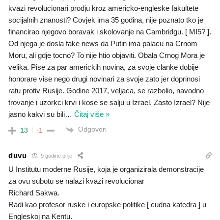
kvazi revolucionari prodju kroz americko-engleske fakultete
socijalnih znanosti? Covjek ima 35 godina, nije poznato tko je
financirao njegovo boravak i skolovanje na Cambridgu. [ MI5? ].
Od njega je dosla fake news da Putin ima palacu na Crnom
Moru, ali gdje tocno? To nije htio objaviti. Obala Crnog Mora je
velika. Pise za par americkih novina, za svoje clanke dobije
honorare vise nego drugi novinari za svoje zato jer doprinosi
ratu protiv Rusije. Godine 2017, veljaca, se razbolio, navodno
trovanje i uzorkci krvi i kose se salju u Izrael. Zasto Izrael? Nije
jasno kakvi su bili
…
Čitaj više »
Odgovori
13
-1
duvu
9 godine prije
U Institutu moderne Rusije, koja je organizirala demonstracije
za ovu subotu se nalazi kvazi revolucionar
Richard Sakwa.
Radi kao profesor ruske i europske politike [ cudna katedra ] u
Engleskoj na Kentu.