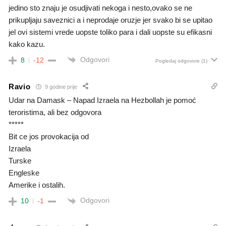
jedino sto znaju je osudjivati nekoga i nesto,ovako se ne
prikupljaju saveznici a i neprodaje oruzje jer svako bi se upitao
jel ovi sistemi vrede uopste toliko para i dali uopste su efikasni
kako kazu.
Odgovori
8
-12
Pogledaj odgovore
(1)
Ravio
9 godine prije
Udar na Damask – Napad Izraela na Hezbollah je pomoć
teroristima, ali bez odgovora
*****
Bit ce jos provokacija od
Izraela
Turske
Engleske
Amerike i ostalih.
Odgovori
10
-1