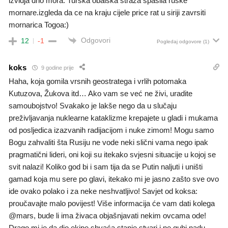
izvidja dno mora. Turska obalska straza spasila ruske
mornare.izgleda da ce na kraju cijele price rat u siriji zavrsiti
mornarica Togoa:)
Odgovori
12
-1
Pogledaj odgovore
(1)
koks
9 godine prije
Haha, koja gomila vrsnih geostratega i vrlih potomaka
Kutuzova, Žukova itd… Ako vam se već ne živi, uradite
samoubojstvo! Svakako je lakše nego da u slučaju
preživljavanja nuklearne kataklizme krepajete u gladi i mukama
od posljedica izazvanih radijacijom i nuke zimom! Mogu samo
Bogu zahvaliti šta Rusiju ne vode neki slični vama nego ipak
pragmatični lideri, oni koji su itekako svjesni situacije u kojoj se
svit nalazi! Koliko god bi i sam tija da se Putin naljuti i uništi
gamad koja mu sere po glavi, itekako mi je jasno zašto sve ovo
ide ovako polako i za neke neshvatljivo! Savjet od koksa:
proučavajte malo povijest! Više informacija će vam dati kolega
@mars, bude li ima živaca objašnjavati nekim ovcama ode!
Drago mi je da dio ekipe shvaća stanje stvari i ne gubi nadu,