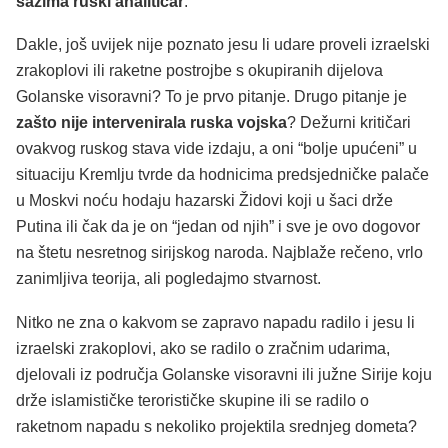
sažima ruski analitičar
.
Dakle, još uvijek nije poznato jesu li udare proveli izraelski
zrakoplovi ili raketne postrojbe s okupiranih dijelova
Golanske visoravni? To je prvo pitanje. Drugo pitanje je
zašto nije intervenirala ruska vojska
? Dežurni kritičari
ovakvog ruskog stava vide izdaju, a oni “bolje upućeni” u
situaciju Kremlju tvrde da hodnicima predsjedničke palače
u Moskvi noću hodaju hazarski Židovi koji u šaci drže
Putina ili čak da je on “jedan od njih” i sve je ovo dogovor
na štetu nesretnog sirijskog naroda. Najblaže rečeno, vrlo
zanimljiva teorija, ali pogledajmo stvarnost.
Nitko ne zna o kakvom se zapravo napadu radilo i jesu li
izraelski zrakoplovi, ako se radilo o zračnim udarima,
djelovali iz područja Golanske visoravni ili južne Sirije koju
drže islamističke terorističke skupine ili se radilo o
raketnom napadu s nekoliko projektila srednjeg dometa?