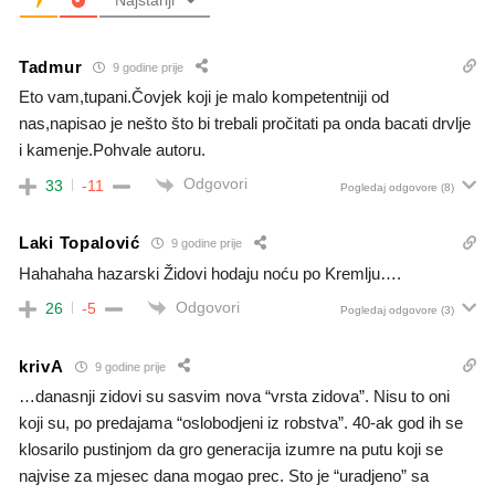
Najstariji
Tadmur
9 godine prije
Eto vam,tupani.Čovjek koji je malo kompetentniji od
nas,napisao je nešto što bi trebali pročitati pa onda bacati drvlje
i kamenje.Pohvale autoru.
Odgovori
33
-11
Pogledaj odgovore
(8)
Laki Topalović
9 godine prije
Hahahaha hazarski Židovi hodaju noću po Kremlju….
Odgovori
26
-5
Pogledaj odgovore
(3)
krivA
9 godine prije
…danasnji zidovi su sasvim nova “vrsta zidova”. Nisu to oni
koji su, po predajama “oslobodjeni iz robstva”. 40-ak god ih se
klosarilo pustinjom da gro generacija izumre na putu koji se
najvise za mjesec dana mogao prec. Sto je “uradjeno” sa