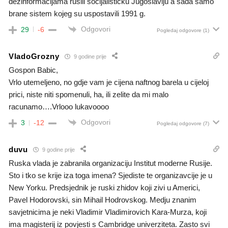
dezinformacijama rusili socijalisticku Jugoslaviju a sada samo
brane sistem kojeg su uspostavili 1991 g.
Odgovori
29
-6
Pogledaj odgovore
(1)
VladoGrozny
9 godine prije
Gospon Babic,
Vrlo utemeljeno, no gdje vam je cijena naftnog barela u cijeloj
prici, niste niti spomenuli, ha, ili zelite da mi malo
racunamo….Vrlooo lukavoooo
Odgovori
3
-12
Pogledaj odgovore
(7)
duvu
9 godine prije
Ruska vlada je zabranila organizaciju Institut moderne Rusije.
Sto i tko se krije iza toga imena? Sjediste te organizavcije je u
New Yorku. Predsjednik je ruski zhidov koji zivi u Americi,
Pavel Hodorovski, sin Mihail Hodrovskog. Medju znanim
savjetnicima je neki Vladimir Vladimirovich Kara-Murza, koji
ima magisterij iz povjesti s Cambridge univerziteta. Zasto svi