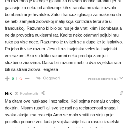
Pa razumno je takodjer glasati za hdzsdp todoric stranku jer bi
galasnje za neku od antieuropskih stranaka mozda izazvalo
bombardiranje hrvatske. Zato i francuzi glasaju za makrona da
se nebi zamjerili zidovskoj mafiji koja kontrolira teroriste u
francuskoj. Razumno bi bilo od rusije da vrati krim i dombasa a
ne da provocira nuklearni rat. Kad te neko ośamari poljubi mu
ruko pa vise nece. Razumno je uvlacit se u dupe jer je isplativo.
Pa jebo ih vise razum. Jesu li rusi svjetska velesila i svjetski
velerazum. Ako su toliko razumni neka predaju zamlju i
sluzbeno zidovima. Da su bili razumni nebi u dva svjetska rata
bili na strani zidova i engleza
Odgovori
6
-3
Pogledaj odgovore
(1)
Nik
9 godine prije
Ma citam ove huskase i neznalice. Koji pojma nemaju o vojnoj
doktrini. Nisam rusofil ali sve se radi na reciprocnosti snaga i
svaka akcija ima reakciju.Amo se malo vratiti na siriju prije
pocetka pobune vec tada je vojska sirije bila u rasulu izraelski