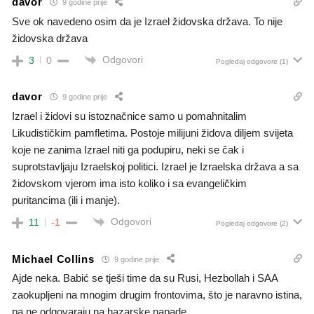
davor
9 godine prije
Sve ok navedeno osim da je Izrael židovska država. To nije
židovska država
Odgovori
3
0
Pogledaj odgovore
(1)
davor
9 godine prije
Izrael i židovi su istoznačnice samo u pomahnitalim
Likudističkim pamfletima. Postoje milijuni židova diljem svijeta
koje ne zanima Izrael niti ga podupiru, neki se čak i
suprotstavljaju Izraelskoj politici. Izrael je Izraelska država a sa
židovskom vjerom ima isto koliko i sa evangeličkim
puritancima (ili i manje).
Odgovori
11
-1
Pogledaj odgovore
(2)
Michael Collins
9 godine prije
Ajde neka. Babić se tješi time da su Rusi, Hezbollah i SAA
zaokupljeni na mnogim drugim frontovima, što je naravno istina,
pa ne odgovaraju na hazarske napade.