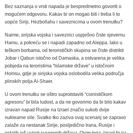
Bez saznanja o vrsti napada je bespredmetno govoriti o
mogućem odgovoru. Kakav bi on mogao biti i treba li to
uopće Siriji, Hezbollahu i saveznicima u ovom trenutku?
Naime, sirijska vojska i saveznici uspješno čiste sjevernu
Hamu, a pokreću se i napadi zapadno od Aleppa. Iako u
teškom borbama, od terorističkih skupina se čiste distrikti
Jobar i Qabun istočno od Damaska, a ostvarena je velika
pobjeda na teroristima “Islamske države” u istočnom
Homsu, gdje je sirijska vojska oslobodila velika područja
plinskih polja Al-Shaer.
U ovom trenutku se oštro suprotstaviti “cionističkom
agresoru” bi bila ludost, a da ne govorimo da bi bilo kakav
izravan napad Rusije na Izrael značio sukob dvije
nuklearne sile. Svatko tko zaziva ovaj scenarij se zapravo
zalaže za nestanak Sirije, posljedično Irana, Rusije i
ostalih još uvijek suverenih država. Osim toga, Izrael bi na