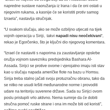
napredne sustave naoružanja iz Irana i da će oni ostati u
njegovim rukama, a kasnije će se koristiti protiv samog
Izraela”, nastavlja stručnjak.
“U svakom slučaju, ako se može ozbiljno utjecati na tijek
vojnih operacija u Siriji, takvi
napadi nisu neočekivani
“,
rekao je Egorčenko, što je ključni dio njegovog komentara.
“Izrael će nastaviti s naporima za zaustavljanje opskrbe
oružja vojnom savezniku predsjednika Bashara Al-
Assada. Sirijci se protive ovome i vjerojatno imaju isti stav
kao u slučaju napada američke flote na bazu u Homsu.
Sirija treba stalno jačati svoju protuzračnu obranu, tako da
se nitko ne usudi kršiti međunarodne norme i provoditi
udare na teritoriju suverene države. Sada su Sirijci ovom
poslu pristupili vrlo aktivno. Nema sumnje da će dobiti
stručna pomoć ruske strane i ona im može biti od koristi”,