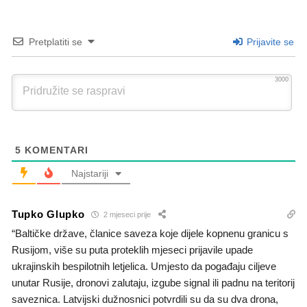
Pretplatiti se
Prijavite se
3000
5
KOMENTARI
Najstariji
Tupko Glupko
2 mjeseci prije
“Baltičke države, članice saveza koje dijele kopnenu granicu s
Rusijom, više su puta proteklih mjeseci prijavile upade
ukrajinskih bespilotnih letjelica. Umjesto da pogađaju ciljeve
unutar Rusije, dronovi zalutaju, izgube signal ili padnu na teritorij
saveznica. Latvijski dužnosnici potvrdili su da su dva drona,