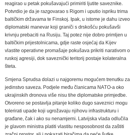
reagirao u petak pokušavajući primiriti ljutite saveznike.
Potvrdio je da je razgovarao s Rigom i uputio ispriku trima
baltičkim državama te Finskoj. Ipak, u istome je dahu izveo
diplomatski manevar koji graniči s drskošću pokušavši
krivnju prebaciti na Rusiju. Taj potez nije dobro primljen u
baltičkim prijestolnicama, gdje raste osjećaj da Kijev
vlastite operativne promašaje pokušava prikriti narativom o
ruskoj agresiji, dok saveznički teritorij postaje kolateralna
šteta.
Smjena Sprudsa dolazi u najgoremu mogućem trenutku za
jedinstvo saveza. Podjele među članicama NATO-a oko
ukrajinskih dronova više nisu tihe diplomatske primjedbe.
Otvoreno se postavlja pitanje koliko dugo saveznici mogu
tolerirati upade koji ugrožavaju njihovu infrastrukturu i
građane, čak i ako su nenamjerni. Latvijska vlada odlučila
je glavom ministra platiti vlastitu nesposobnost da zaštiti
zračni prostor, ali i pokazati biračima da neće šutke