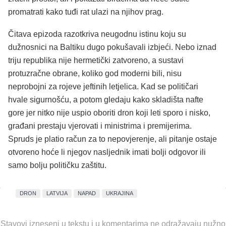
promatrati kako tuđi rat ulazi na njihov prag.
Čitava epizoda razotkriva neugodnu istinu koju su
dužnosnici na Baltiku dugo pokušavali izbjeći. Nebo iznad
triju republika nije hermetički zatvoreno, a sustavi
protuzračne obrane, koliko god moderni bili, nisu
neprobojni za rojeve jeftinih letjelica. Kad se političari
hvale sigurnošću, a potom gledaju kako skladišta nafte
gore jer nitko nije uspio oboriti dron koji leti sporo i nisko,
građani prestaju vjerovati i ministrima i premijerima.
Spruds je platio račun za to nepovjerenje, ali pitanje ostaje
otvoreno hoće li njegov nasljednik imati bolji odgovor ili
samo bolju političku zaštitu.
DRON
LATVIJA
NAPAD
UKRAJINA
Stavovi izneseni u tekstu i u komentarima ne odražavaju nužno