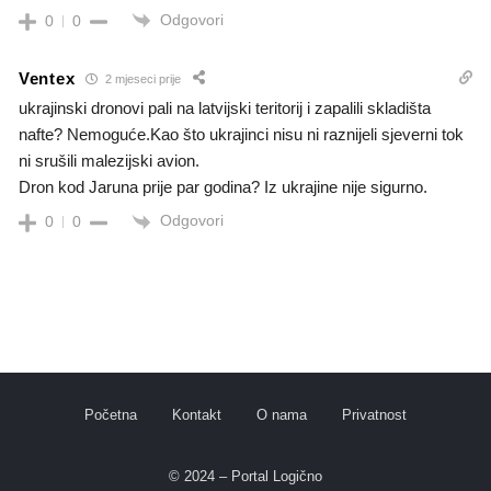
Odgovori
0
0
Ventex
2 mjeseci prije
ukrajinski dronovi pali na latvijski teritorij i zapalili skladišta
nafte? Nemoguće.Kao što ukrajinci nisu ni raznijeli sjeverni tok
ni srušili malezijski avion.
Dron kod Jaruna prije par godina? Iz ukrajine nije sigurno.
Odgovori
0
0
Početna
Kontakt
O nama
Privatnost
© 2024 – Portal Logično