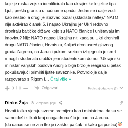
koje je ruska vojska identificirala kao ukrajinske letjelice tipa
Ljuti, prešla granicu u noćnome upadu. Jedan se i dalje vodi
kao nestao, a drugi je izazvao požar (skladišta nafte).” NATO
nije aktivirao članak 5. i napao Ukrajinu jer Ukri redovno
droniraju baltičke države koje su NATO članice i uništavaju im
imovinu? Nije NATO napao Ukrajinu niti kada su Ukri dronirali
drugu NATO članicu, Hrvatsku, šaljući dron usred glavnog
grada Zagreba, na Jarun i pukom srećom izbjegnuta je smrt
mnogih studenata u obližnjem studentskom domu. “Ukrajinski
ministar vanjskih poslova Andrij Sibiga brzo je reagirao u petak
pokušavajući primiriti ljutite saveznike. Potvrdio je da je
razgovarao s Rigom i
…
Čitaj više »
Odgovori
0
0
Pogledaj odgovore
(2)
Dinko Žaja
2 mjeseci prije
Hrvati toliko vjeruju svome premijeru kao i ministrima, da su se
samo došli slikati kraj onoga drona što je pao na Jarunu.
(do danas se ne zna tko je i zašto, pa čak ni kako ga poslao)