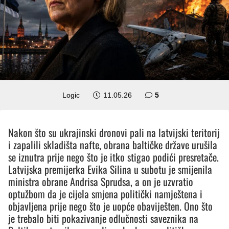
komentara
Logic
11.05.26
5
Nakon što su ukrajinski dronovi pali na latvijski teritorij
i zapalili skladišta nafte, obrana baltičke države urušila
se iznutra prije nego što je itko stigao podići presretače.
Latvijska premijerka Evika Silina u subotu je smijenila
ministra obrane Andrisa Sprudsa, a on je uzvratio
optužbom da je cijela smjena politički namještena i
objavljena prije nego što je uopće obaviješten. Ono što
je trebalo biti pokazivanje odlučnosti saveznika na