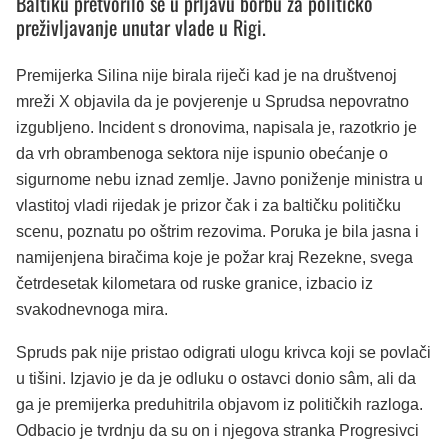
Baltiku pretvorilo se u prljavu borbu za političko
preživljavanje unutar vlade u Rigi.
Premijerka Silina nije birala riječi kad je na društvenoj
mreži X objavila da je povjerenje u Sprudsa nepovratno
izgubljeno. Incident s dronovima, napisala je, razotkrio je
da vrh obrambenoga sektora nije ispunio obećanje o
sigurnome nebu iznad zemlje. Javno poniženje ministra u
vlastitoj vladi rijedak je prizor čak i za baltičku političku
scenu, poznatu po oštrim rezovima. Poruka je bila jasna i
namijenjena biračima koje je požar kraj Rezekne, svega
četrdesetak kilometara od ruske granice, izbacio iz
svakodnevnoga mira.
Spruds pak nije pristao odigrati ulogu krivca koji se povlači
u tišini. Izjavio je da je odluku o ostavci donio sâm, ali da
ga je premijerka preduhitrila objavom iz političkih razloga.
Odbacio je tvrdnju da su on i njegova stranka Progresivci