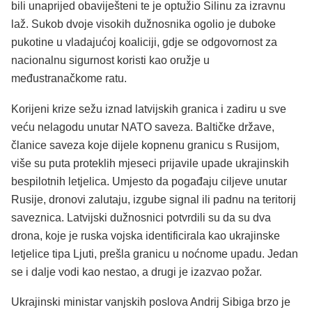
bili unaprijed obaviješteni te je optužio Silinu za izravnu
laž. Sukob dvoje visokih dužnosnika ogolio je duboke
pukotine u vladajućoj koaliciji, gdje se odgovornost za
nacionalnu sigurnost koristi kao oružje u
međustranačkome ratu.
Korijeni krize sežu iznad latvijskih granica i zadiru u sve
veću nelagodu unutar NATO saveza. Baltičke države,
članice saveza koje dijele kopnenu granicu s Rusijom,
više su puta proteklih mjeseci prijavile upade ukrajinskih
bespilotnih letjelica. Umjesto da pogađaju ciljeve unutar
Rusije, dronovi zalutaju, izgube signal ili padnu na teritorij
saveznica. Latvijski dužnosnici potvrdili su da su dva
drona, koje je ruska vojska identificirala kao ukrajinske
letjelice tipa Ljuti, prešla granicu u noćnome upadu. Jedan
se i dalje vodi kao nestao, a drugi je izazvao požar.
Ukrajinski ministar vanjskih poslova Andrij Sibiga brzo je