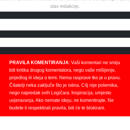
stav redakcije.
PRAVILA KOMENTIRANJA
: Vaši komentari ne smiju
biti kritika drugog komentatora, nego vaše mišljenje,
prijedlog ili ideja o temi. Nema rasprave tko je u pravu.
Čitatelji neka zaključe što je istina. Cilj nije polemika,
nego napredak svih Logičara. Inspiracija, umjesto
uvjeravanja. Ako nemate ideju, ne komentirajte. Ne
budete li respektirali pravila, biti će te blokirani.