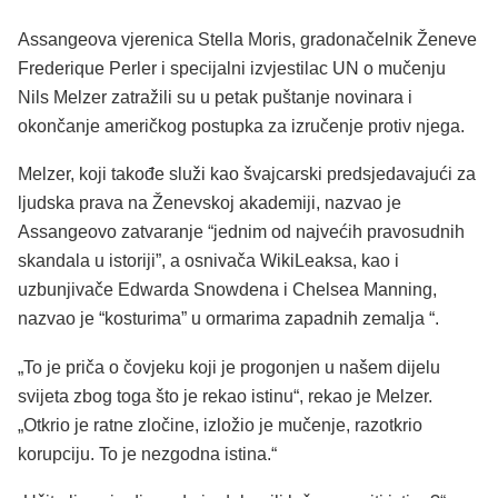
Assangeova vjerenica Stella Moris, gradonačelnik Ženeve
Frederique Perler i specijalni izvjestilac UN o mučenju
Nils Melzer zatražili su u petak puštanje novinara i
okončanje američkog postupka za izručenje protiv njega.
Melzer, koji takođe služi kao švajcarski predsjedavajući za
ljudska prava na Ženevskoj akademiji, nazvao je
Assangeovo zatvaranje “jednim od najvećih pravosudnih
skandala u istoriji”, a osnivača WikiLeaksa, kao i
uzbunjivače Edwarda Snowdena i Chelsea Manning,
nazvao je “kosturima” u ormarima zapadnih zemalja “.
„To je priča o čovjeku koji je progonjen u našem dijelu
svijeta zbog toga što je rekao istinu“, rekao je Melzer.
„Otkrio je ratne zločine, izložio je mučenje, razotkrio
korupciju. To je nezgodna istina.“