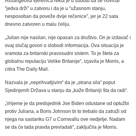
Assangeova vjerenica rekla je u subotu da se novinar
“jedva drži” u zatvoru i da je u “užasnom stanju,
nesposoban da poveže dvije rečenice”, jer je 22 sata
dnevno zatvoren u malu ćeliju.
„Julian nije nasilan, nije opasan za društvo. On je izdavač i
ovaj slučaj govori o slobodi informacija. Ova situacija je
sramota za britanski pravosudni sistem. To je šteta za
globalnu reputaciju Velike Britanije“, izjavila je Morris, a
citira The Daily Mail.
Nazvala je „neprihvatljivim“ da je „strana sila“ poput
Sjedinjenih Država u stanju da „kaže Britaniji šta da radi“.
„Vrijeme je da predsjednik Joe Biden odustane od optužbi
protiv Juliana, a Boris Johnson bi to trebalo da zatraži od
njega na sastanku G7 u Cornwallu ove nedjelje. Nadam
se da će tada pravda prevladati“, zaključila je Morris.