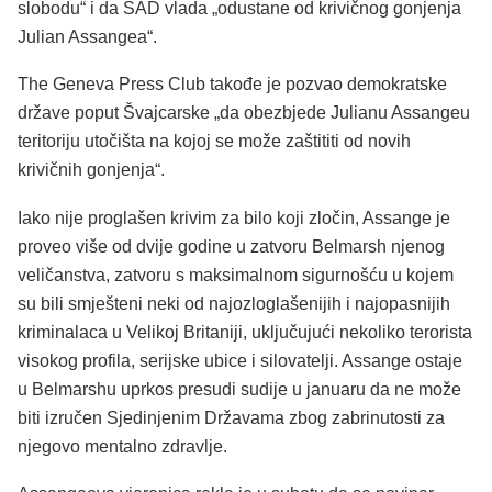
slobodu“ i da SAD vlada „odustane od krivičnog gonjenja
Julian Assangea“.
The Geneva Press Club takođe je pozvao demokratske
države poput Švajcarske „da obezbjede Julianu Assangeu
teritoriju utočišta na kojoj se može zaštititi od novih
krivičnih gonjenja“.
Iako nije proglašen krivim za bilo koji zločin, Assange je
proveo više od dvije godine u zatvoru Belmarsh njenog
veličanstva, zatvoru s maksimalnom sigurnošću u kojem
su bili smješteni neki od najozloglašenijih i najopasnijih
kriminalaca u Velikoj Britaniji, uključujući nekoliko terorista
visokog profila, serijske ubice i silovatelji. Assange ostaje
u Belmarshu uprkos presudi sudije u januaru da ne može
biti izručen Sjedinjenim Državama zbog zabrinutosti za
njegovo mentalno zdravlje.