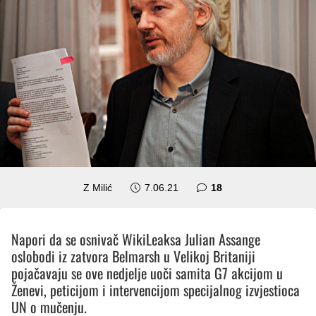
komentara
Z Milić
7.06.21
18
Napori da se osnivač WikiLeaksa Julian Assange
oslobodi iz zatvora Belmarsh u Velikoj Britaniji
pojačavaju se ove nedjelje uoči samita G7 akcijom u
Ženevi, peticijom i intervencijom specijalnog izvjestioca
UN o mučenju.