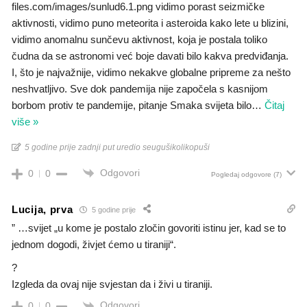
files.com/images/sunlud6.1.png vidimo porast seizmičke
aktivnosti, vidimo puno meteorita i asteroida kako lete u blizini,
vidimo anomalnu sunčevu aktivnost, koja je postala toliko
čudna da se astronomi već boje davati bilo kakva predviđanja.
I, što je najvažnije, vidimo nekakve globalne pripreme za nešto
neshvatljivo. Sve dok pandemija nije započela s kasnijom
borbom protiv te pandemije, pitanje Smaka svijeta bilo
…
Čitaj
više »
5 godine prije zadnji put uredio seugušikolikopuši
Odgovori
0
0
Pogledaj odgovore
(7)
Lucija, prva
5 godine prije
” …svijet „u kome je postalo zločin govoriti istinu jer, kad se to
jednom dogodi, živjet ćemo u tiraniji“.
?
Izgleda da ovaj nije svjestan da i živi u tiraniji.
Odgovori
0
0