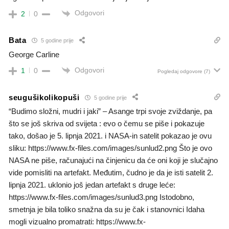
Odgovori
2
0
Bata
5 godine prije
George Саrline
Odgovori
1
0
Pogledaj odgovore
(7)
seugušikolikopuši
5 godine prije
“Budimo složni, mudri i jaki” – Asange trpi svoje zviždanje, pa
što se još skriva od svijeta : evo o čemu se piše i pokazuje
tako, došao je 5. lipnja 2021. i NASA-in satelit pokazao je ovu
sliku: https://www.fx-files.com/images/sunlud2.png Što je ovo
NASA ne piše, računajući na činjenicu da će oni koji je slučajno
vide pomisliti na artefakt. Međutim, čudno je da je isti satelit 2.
lipnja 2021. uklonio još jedan artefakt s druge leće:
https://www.fx-files.com/images/sunlud3.png Istodobno,
smetnja je bila toliko snažna da su je čak i stanovnici Idaha
mogli vizualno promatrati: https://www.fx-