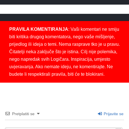
PRAVILA KOMENTIRANJA
: Vaši komentari ne smiju
biti kritika drugog komentatora, nego vaše mišljenje,
prijedlog ili ideja o temi. Nema rasprave tko je u pravu.
Čitatelji neka zaključe što je istina. Cilj nije polemika,
nego napredak svih Logičara. Inspiracija, umjesto
uvjeravanja. Ako nemate ideju, ne komentirajte. Ne
budete li respektirali pravila, biti će te blokirani.
Pretplatiti se
Prijavite se