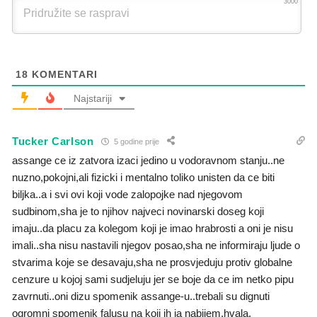
3000
18
KOMENTARI
Najstariji
Tucker Carlson
5 godine prije
assange ce iz zatvora izaci jedino u vodoravnom stanju..ne
nuzno,pokojni,ali fizicki i mentalno toliko unisten da ce biti
biljka..a i svi ovi koji vode zalopojke nad njegovom
sudbinom,sha je to njihov najveci novinarski doseg koji
imaju..da placu za kolegom koji je imao hrabrosti a oni je nisu
imali..sha nisu nastavili njegov posao,sha ne informiraju ljude o
stvarima koje se desavaju,sha ne prosvjeduju protiv globalne
cenzure u kojoj sami sudjeluju jer se boje da ce im netko pipu
zavrnuti..oni dizu spomenik assange-u..trebali su dignuti
ogromni spomenik falusu na koji ih ja nabijem.hvala.