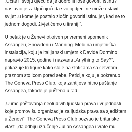
„Učite li svoju djecu da je dobro ili loše govoriti istinu?“
nastavio je zaključujući da svojoj djeci ne može ostaviti
svijet „u kome je postalo zločin govoriti istinu jer, kad se to
jednom dogodi, živjet ćemo u tiraniji“.
U petak je u Ženevi otkriven privremeni spomenik
Assangeu, Snowdenu i Manning. Mobilna umjetnička
instalacija, koju je italijanski umjetnik Davide Dormino
napravio 2015. godine i nazvana „Anything to Say?“,
prikazuje tri figure kako stoje na stolicama sa četvrtom
praznom stolicom pored sebe. Peticija koju je pokrenuo
The Geneva Press Club, koja zahtijeva hitno puštanje
Assangea, takođe je puštena u rad.
„U ime poštovanja neotuđivih ljudskih prava i vrijednosti
koje promovišu organizacije za ljudska prava sa sjedištem
u Ženevi“, The Geneva Press Club pozvao je britanske
vlasti „da odbiju izručenje Julian Assangea i vrate mu