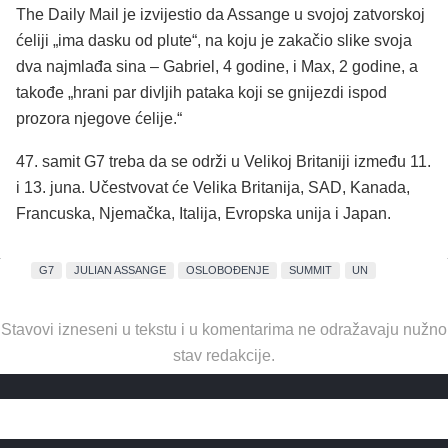
The Daily Mail je izvijestio da Assange u svojoj zatvorskoj
ćeliji „ima dasku od plute“, na koju je zakačio slike svoja
dva najmlađa sina – Gabriel, 4 godine, i Max, 2 godine, a
takođe „hrani par divljih pataka koji se gnijezdi ispod
prozora njegove ćelije.“
47. samit G7 treba da se održi u Velikoj Britaniji između 11.
i 13. juna. Učestvovat će Velika Britanija, SAD, Kanada,
Francuska, Njemačka, Italija, Evropska unija i Japan.
G7
JULIAN ASSANGE
OSLOBOĐENJE
SUMMIT
UN
Stavovi izneseni u tekstu i u komentarima ne odražavaju nužno
stav redakcije.