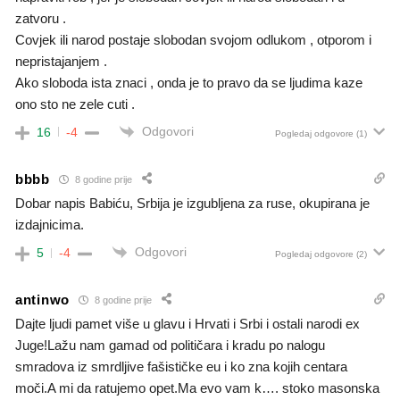
zatvoru .
Covjek ili narod postaje slobodan svojom odlukom , otporom i
nepristajanjem .
Ako sloboda ista znaci , onda je to pravo da se ljudima kaze
ono sto ne zele cuti .
Odgovori
16
-4
Pogledaj odgovore
(1)
bbbb
8 godine prije
Dobar napis Babiću, Srbija je izgubljena za ruse, okupirana je
izdajnicima.
Odgovori
5
-4
Pogledaj odgovore
(2)
antinwo
8 godine prije
Dajte ljudi pamet više u glavu i Hrvati i Srbi i ostali narodi ex
Juge!Lažu nam gamad od političara i kradu po nalogu
smradova iz smrdljive fašističke eu i ko zna kojih centara
moči.A mi da ratujemo opet.Ma evo vam k…. stoko masonska