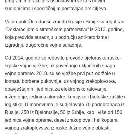
program interakcije s uspostavom veza s novim
sudionicima i specifičnijim postavljanjem ciljeva.
Vojno-politički odnosi između Rusije i Srbije su regulirani
“Deklaracijom o strateškom partnerstvu” iz 2013. godine,
koja predviđa suradnju u području anti-terorizma i
izgradnju dugoročne vojne suradnje.
Od 2014. godine se redovito provode bjelorusko-ruske-
srpske vojne vježbe, uz povećanje uključenih snaga i
vojne opreme. 2018. su se vježbe prvi put održale u
formatu borbene pukovnije, uz vojnog zrakoplovstva,
obavještajnih i jedinica za elektronsko ratovanje,
inženjerije, jedinica atomske, kemijske i biološke zaštite i
logistike. U manevrima je sudjelovalo 70 padobranaca iz
Rusije, 250 iz Bjelorusije, 50 iz Srbije, kao i više od 150
jedinica vojne opreme, deset zrakoplova i helikoptera
vojnog zrakoplovstva iz ruske Južne vojne oblasti.