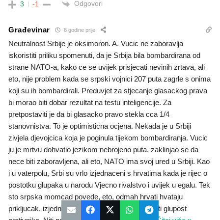
Odgovori
3
-1
Građevinar
8 godine prije
Neutralnost Srbije je oksimoron. A. Vucic ne zaboravlja
iskoristiti priliku spomenuti, da je Srbija bila bombardirana od
strane NATO-a, kako ce se uvijek prisjecati nevinih zrtava, ali
eto, nije problem kada se srpski vojnici 207 puta zagrle s onima
koji su ih bombardirali. Preduvjet za stjecanje glasackog prava
bi morao biti dobar rezultat na testu inteligencije. Za
pretpostaviti je da bi glasacko pravo stekla cca 1/4
stanovnistva. To je optimisticna ocjena. Nekada je u Srbiji
zivjela djevojcica koja je poginula tijekom bombardiranja. Vucic
ju je mrtvu dohvatio jezikom nebrojeno puta, zaklinjao se da
nece biti zaboravljena, ali eto, NATO ima svoj ured u Srbiji. Kao
i u vaterpolu, Srbi su vrlo izjednaceni s hrvatima kada je rijec o
postotku glupaka u narodu Vjecno rivalstvo i uvijek u egalu. Tek
sto srpska momcad povede, eto, odmah hrvati hvataju
prikljucak, izjednacavaju i pokusavaju nadmasiti glupost