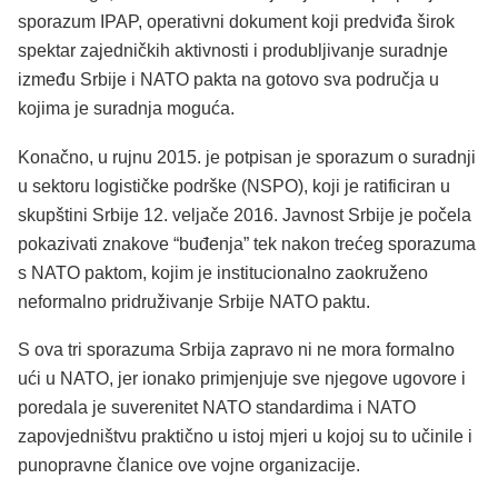
sporazum IPAP, operativni dokument koji predviđa širok
spektar zajedničkih aktivnosti i produbljivanje suradnje
između Srbije i NATO pakta na gotovo sva područja u
kojima je suradnja moguća.
Konačno, u rujnu 2015. je potpisan je sporazum o suradnji
u sektoru logističke podrške (NSPO), koji je ratificiran u
skupštini Srbije 12. veljače 2016. Javnost Srbije je počela
pokazivati znakove “buđenja” tek nakon trećeg sporazuma
s NATO paktom, kojim je institucionalno zaokruženo
neformalno pridruživanje Srbije NATO paktu.
S ova tri sporazuma Srbija zapravo ni ne mora formalno
ući u NATO, jer ionako primjenjuje sve njegove ugovore i
poredala je suverenitet NATO standardima i NATO
zapovjedništvu praktično u istoj mjeri u kojoj su to učinile i
punopravne članice ove vojne organizacije.