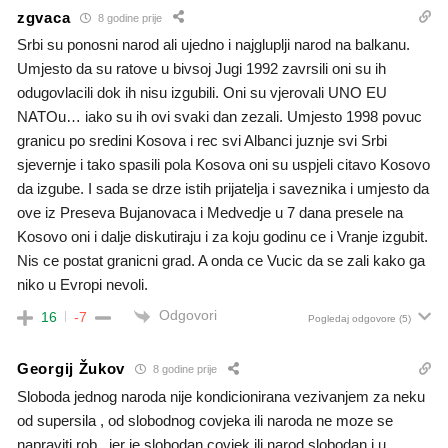
zgvaca
8 godine prije
Srbi su ponosni narod ali ujedno i najgluplji narod na balkanu.
Umjesto da su ratove u bivsoj Jugi 1992 zavrsili oni su ih
odugovlacili dok ih nisu izgubili. Oni su vjerovali UNO EU
NATOu… iako su ih ovi svaki dan zezali. Umjesto 1998 povuc
granicu po sredini Kosova i rec svi Albanci juznje svi Srbi
sjevernje i tako spasili pola Kosova oni su uspjeli citavo Kosovo
da izgube. I sada se drze istih prijatelja i saveznika i umjesto da
ove iz Preseva Bujanovaca i Medvedje u 7 dana presele na
Kosovo oni i dalje diskutiraju i za koju godinu ce i Vranje izgubit.
Nis ce postat granicni grad. A onda ce Vucic da se zali kako ga
niko u Evropi nevoli.
Odgovori
16
-7
Pogledaj odgovore
(5)
Georgij Žukov
8 godine prije
Sloboda jednog naroda nije kondicionirana vezivanjem za neku
od supersila , od slobodnog covjeka ili naroda ne moze se
napraviti rob , jer je slobodan covjek ili narod slobodan i u