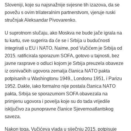
Sloveniji, koje su najsnažnije svjesne tih izazova, da se
povežu s ovim trilateralnim partnerstvom, vjeruje ruski
stručnjak Aleksandar Pivovarenko.
U suprotnom slučaju, ako Moskva ne bude jače igrala na
tu kartu, sve sugerira da će se i Srbija u budućnosti
integrirati u EU i NATO. Naime, pod Vučićem je Srbija od
2015. ratificirala sporazum SOFA, gotovo u tajnosti, bez
javne rasprave o odluci kojom je Srbija preuzela obaveze
iz osnivačkih ugovora zemalja članica NATO pakta
potpisanih u Washingtonu 1949., Londonu 1951. i Parizu
1952. Dakle, iako formalno nije postala članica NATO
pakta, Srbija se sporazumom SOFA obavezala na
primjenu ugovora i povelja koje su do tada vrijedile
isključivo za punopravne članice Sjevernoatlantskog
saveza.
Nakon toga, Vučićeva vlada u siječnju 2015. potpisuje