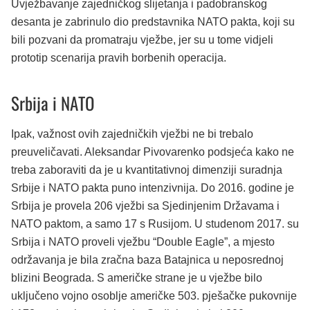
Uvježbavanje zajedničkog slijetanja i padobranskog
desanta je zabrinulo dio predstavnika NATO pakta, koji su
bili pozvani da promatraju vježbe, jer su u tome vidjeli
prototip scenarija pravih borbenih operacija.
Srbija i NATO
Ipak, važnost ovih zajedničkih vježbi ne bi trebalo
preuveličavati. Aleksandar Pivovarenko podsjeća kako ne
treba zaboraviti da je u kvantitativnoj dimenziji suradnja
Srbije i NATO pakta puno intenzivnija. Do 2016. godine je
Srbija je provela 206 vježbi sa Sjedinjenim Državama i
NATO paktom, a samo 17 s Rusijom. U studenom 2017. su
Srbija i NATO proveli vježbu “Double Eagle”, a mjesto
održavanja je bila zračna baza Batajnica u neposrednoj
blizini Beograda. S američke strane je u vježbe bilo
uključeno vojno osoblje američke 503. pješačke pukovnije