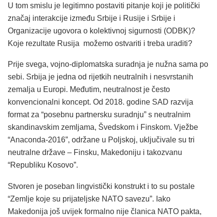
U tom smislu je legitimno postaviti pitanje koji je politički
značaj interakcije između Srbije i Rusije i Srbije i
Organizacije ugovora o kolektivnoj sigurnosti (ODBK)?
Koje rezultate Rusija možemo ostvariti i treba uraditi?
Prije svega, vojno-diplomatska suradnja je nužna sama po
sebi. Srbija je jedna od rijetkih neutralnih i nesvrstanih
zemalja u Europi. Međutim, neutralnost je često
konvencionalni koncept. Od 2018. godine SAD razvija
format za “posebnu partnersku suradnju” s neutralnim
skandinavskim zemljama, Švedskom i Finskom. Vježbe
“Anaconda-2016”, održane u Poljskoj, uključivale su tri
neutralne države – Finsku, Makedoniju i takozvanu
“Republiku Kosovo”.
Stvoren je poseban lingvistički konstrukt i to su postale
“Zemlje koje su prijateljske NATO savezu”. Iako
Makedonija još uvijek formalno nije članica NATO pakta,