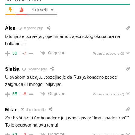
Najstariji
Alen
8 godine prije
Istorija se ponavlja , opet imamo zajednickog okupatora na
balkanu…
Odgovori
39
-7
Pogledaj odgovore
(3)
Siniša
8 godine prije
U svakom slucaju…pozeljno je da Rusija konacno zesce
zaigra,cak i mnogo “prljavije”.
Odgovori
35
-8
Pogledaj odgovore
(7)
Milan
8 godine prije
Zar bivši ruski Ambasador nije javno izjavio: “Ima li ovde srba?”
To je odgovor na ovu temu!
Odgovori
32
-2