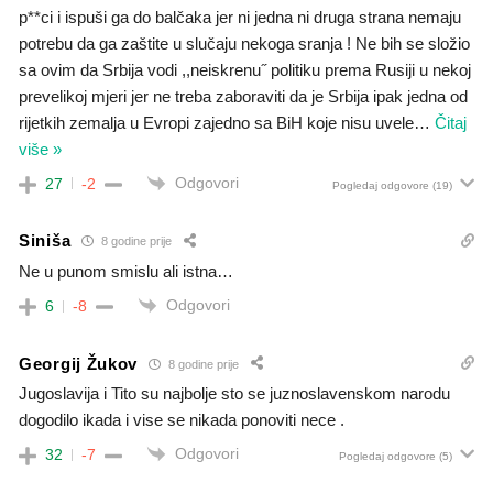
p**ci i ispuši ga do balčaka jer ni jedna ni druga strana nemaju
potrebu da ga zaštite u slučaju nekoga sranja ! Ne bih se složio
sa ovim da Srbija vodi ,,neiskrenu˝ politiku prema Rusiji u nekoj
prevelikoj mjeri jer ne treba zaboraviti da je Srbija ipak jedna od
rijetkih zemalja u Evropi zajedno sa BiH koje nisu uvele
…
Čitaj
više »
Odgovori
27
-2
Pogledaj odgovore
(19)
Siniša
8 godine prije
Ne u punom smislu ali istna…
Odgovori
6
-8
Georgij Žukov
8 godine prije
Jugoslavija i Tito su najbolje sto se juznoslavenskom narodu
dogodilo ikada i vise se nikada ponoviti nece .
Odgovori
32
-7
Pogledaj odgovore
(5)