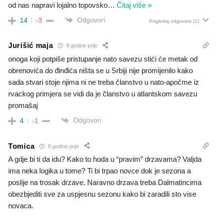
od nas napravi lojalno topovsko
…
Čitaj više »
Odgovori
14
-3
Pogledaj odgovore
(1)
Jurišić maja
8 godine prije
onoga koji potpiše pristupanje nato savezu stići će metak od
obrenovića do đinđića ništa se u Srbiji nije promijenilo kako
sada stvari stoje njima ni ne treba članstvo u nato-apočme iz
rvackog primjera se vidi da je članstvo u atlantskom savezu
promašaj
Odgovori
4
-1
Tomica
8 godine prije
A gdje bi ti da idu? Kako to hoda u “pravim” drzavama? Valjda
ima neka logika u tome? Ti bi trpao novce dok je sezona a
poslije na trosak drzave. Naravno drzava treba Dalmatincima
obezbjediti sve za uspjesnu sezonu kako bi zaradili sto vise
novaca.