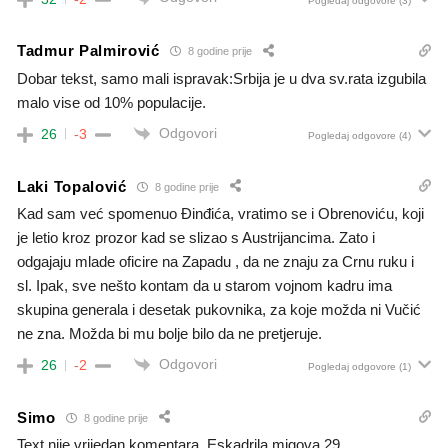
Pogledaj odgovore
(3)
Tadmur Palmirović
8 godine prije
Dobar tekst, samo mali ispravak:Srbija je u dva sv.rata izgubila
malo vise od 10% populacije.
Odgovori
26
-3
Pogledaj odgovore
(4)
Laki Topalović
8 godine prije
Kad sam već spomenuo Đinđića, vratimo se i Obrenoviću, koji
je letio kroz prozor kad se slizao s Austrijancima. Zato i
odgajaju mlade oficire na Zapadu , da ne znaju za Crnu ruku i
sl. Ipak, sve nešto kontam da u starom vojnom kadru ima
skupina generala i desetak pukovnika, za koje možda ni Vučić
ne zna. Možda bi mu bolje bilo da ne pretjeruje.
Odgovori
26
-2
Pogledaj odgovore
(1)
Simo
8 godine prije
Text nije vrijedan komentara. Eskadrila migova 29