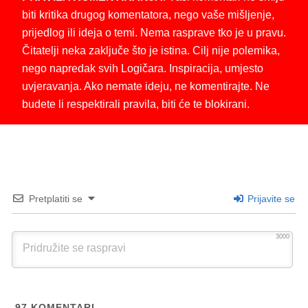
biti kritika drugog komentatora, nego vaše mišljenje,
prijedlog ili ideja o temi. Nema rasprave tko je u pravu.
Čitatelji neka zaključe što je istina. Cilj nije polemika,
nego napredak svih Logičara. Inspiracija, umjesto
uvjeravanja. Ako nemate ideju, ne komentirajte. Ne
budete li respektirali pravila, biti će te blokirani.
Pretplatiti se
Prijavite se
3000
97
KOMENTARI