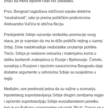
znači da mora ispuniti čitav niz zadataka.
Prvo, Beograd naglašava održivost srpske doktrine
“neutralnosti”, iako je prema političkim protivnicima
Aleksandra Vučića to obična fikcija.
Predsjednik Srbije razumije simboliku promocije ovog
stava, jer je svjestan da mu to diže politički rejting u samoj
Srbiji, čime nadoknađuje nedostatke unutarnje politike.
Treće, Srbija je nedavno ostvarila i materijalnu korist u
obliku borbenih zrakoplova iz Rusije i Bjelorusije. Četvrto,
suradnja s Rusijom i njezinim saveznicima Beogradu daje
dodatne argumente u odnosima Srbije sa susjedima u
regiji.
Međutim, ove prednosti jedva da su važne u scenariju
hipotetskog suprotstavljanja Srbije drugim zemljama regije
i općenito suprotstavljaju Srbije euroatlantskom poretku
koji je na Balkanu uspostavljen od ranih ’90-ih. Danas se u