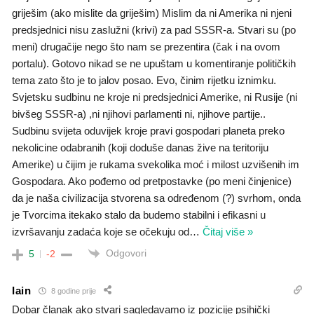
griješim (ako mislite da griješim) Mislim da ni Amerika ni njeni
predsjednici nisu zaslužni (krivi) za pad SSSR-a. Stvari su (po
meni) drugačije nego što nam se prezentira (čak i na ovom
portalu). Gotovo nikad se ne upuštam u komentiranje političkih
tema zato što je to jalov posao. Evo, činim rijetku iznimku.
Svjetsku sudbinu ne kroje ni predsjednici Amerike, ni Rusije (ni
bivšeg SSSR-a) ,ni njihovi parlamenti ni, njihove partije..
Sudbinu svijeta oduvijek kroje pravi gospodari planeta preko
nekolicine odabranih (koji doduše danas žive na teritoriju
Amerike) u čijim je rukama svekolika moć i milost uzvišenih im
Gospodara. Ako pođemo od pretpostavke (po meni činjenice)
da je naša civilizacija stvorena sa određenom (?) svrhom, onda
je Tvorcima itekako stalo da budemo stabilni i efikasni u
izvršavanju zadaća koje se očekuju od
…
Čitaj više »
Odgovori
5
-2
Iain
8 godine prije
Dobar članak ako stvari sagledavamo iz pozicije psihički