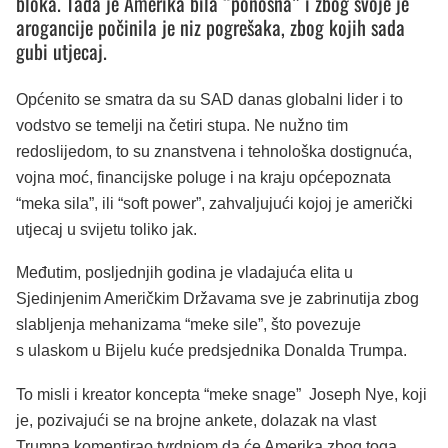
bloka. Tada je Amerika bila “ponosna” i zbog svoje je
arogancije počinila je niz pogrešaka, zbog kojih sada
gubi utjecaj.
Općenito se smatra da su SAD danas globalni lider i to
vodstvo se temelji na četiri stupa. Ne nužno tim
redoslijedom, to su znanstvena i tehnološka dostignuća,
vojna moć, financijske poluge i na kraju općepoznata
“meka sila”, ili “soft power”, zahvaljujući kojoj je američki
utjecaj u svijetu toliko jak.
Međutim, posljednjih godina je vladajuća elita u
Sjedinjenim Američkim Državama sve je zabrinutija zbog
slabljenja mehanizama “meke sile”, što povezuje
s ulaskom u Bijelu kuće predsjednika Donalda Trumpa.
To misli i kreator koncepta “meke snage” Joseph Nye, koji
je, pozivajući se na brojne ankete, dolazak na vlast
Trumpa komentirao tvrdnjom da će Amerika zbog toga