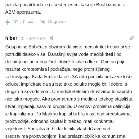
počela pucati kada je ni šest mjeseci kasnije Bush izašao iz
ABM sporazuma.
Odgovori
10
0
hiber
8 godine prije
Gospodine Babiću, s obzirom da niste mediokritet trebali bi se
potruditi daleko više. Današnji svijet vode mediokriteti i po
definiciji oni ne mogu činiti dobre ili loše odluke. One su prije
rezultat kompromisa i podražaja, nego promišljenog
razmišljanja. Kada tvrdite da je USA elita počinila nekakve loše
odluke, implicirate da su isto tako odluke mogle biti i dobre, s
drugim rukovodstvom. U mediokritetskim društvima to naproto
nije tako moguće. Ako promatramo s mediokritetskog stajališta,
stvari izgledaju sasvim drugačije. U osnovi problema definicija
je kapitalizma. Po Marksu kapital bi bila vlast nad sredstavima
proizvodnje, odnosno kapital bi trebao imati konkretnu
vrijednost. Socijalizam bi dakle bila vlast države nad
sredstvima proizvodnjom, kao prelazni oblik ka komunizma.