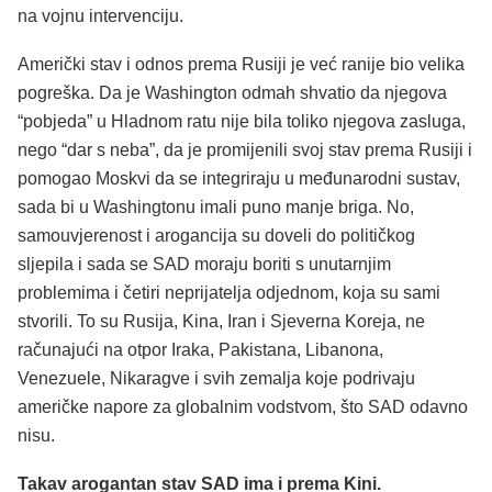
na vojnu intervenciju.
Američki stav i odnos prema Rusiji je već ranije bio velika
pogreška. Da je Washington odmah shvatio da njegova
“pobjeda” u Hladnom ratu nije bila toliko njegova zasluga,
nego “dar s neba”, da je promijenili svoj stav prema Rusiji i
pomogao Moskvi da se integriraju u međunarodni sustav,
sada bi u Washingtonu imali puno manje briga. No,
samouvjerenost i arogancija su doveli do političkog
sljepila i sada se SAD moraju boriti s unutarnjim
problemima i četiri neprijatelja odjednom, koja su sami
stvorili. To su Rusija, Kina, Iran i Sjeverna Koreja, ne
računajući na otpor Iraka, Pakistana, Libanona,
Venezuele, Nikaragve i svih zemalja koje podrivaju
američke napore za globalnim vodstvom, što SAD odavno
nisu.
Takav arogantan stav SAD ima i prema Kini.