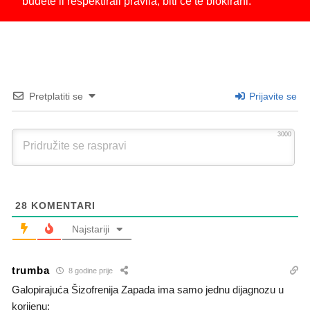
budete li respektirali pravila, biti će te blokirani.
Pretplatiti se
Prijavite se
3000
28
KOMENTARI
Najstariji
trumba
8 godine prije
Galopirajuća Šizofrenija Zapada ima samo jednu dijagnozu u
korijenu;