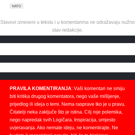
NATO
Stavovi izneseni u tekstu i u komentarima ne odražavaju nužno
stav redakcije.
PRAVILA KOMENTIRANJA
: Vaši komentari ne smiju
biti kritika drugog komentatora, nego vaše mišljenje,
prijedlog ili ideja o temi. Nema rasprave tko je u pravu.
Čitatelji neka zaključe što je istina. Cilj nije polemika,
nego napredak svih Logičara. Inspiracija, umjesto
uvjeravanja. Ako nemate ideju, ne komentirajte. Ne