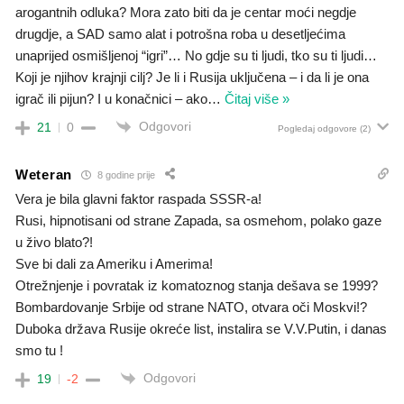
arogantnih odluka? Mora zato biti da je centar moći negdje
drugdje, a SAD samo alat i potrošna roba u desetljećima
unaprijed osmišljenoj “igri”… No gdje su ti ljudi, tko su ti ljudi…
Koji je njihov krajnji cilj? Je li i Rusija uključena – i da li je ona
igrač ili pijun? I u konačnici – ako
…
Čitaj više »
Odgovori
21
0
Pogledaj odgovore
(2)
Weteran
8 godine prije
Vera je bila glavni faktor raspada SSSR-a!
Rusi, hipnotisani od strane Zapada, sa osmehom, polako gaze
u živo blato?!
Sve bi dali za Ameriku i Amerima!
Otrežnjenje i povratak iz komatoznog stanja dešava se 1999?
Bombardovanje Srbije od strane NATO, otvara oči Moskvi!?
Duboka država Rusije okreće list, instalira se V.V.Putin, i danas
smo tu !
Odgovori
19
-2