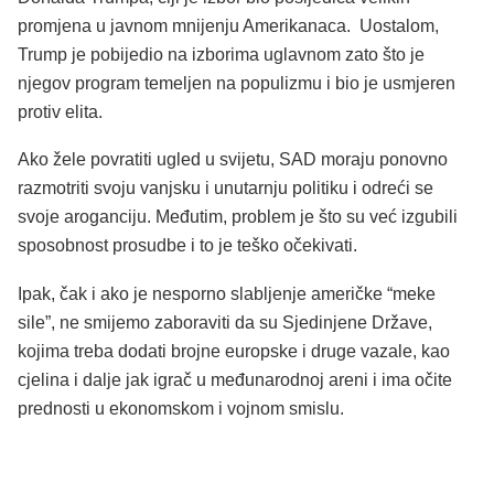
promjena u javnom mnijenju Amerikanaca. Uostalom,
Trump je pobijedio na izborima uglavnom zato što je
njegov program temeljen na populizmu i bio je usmjeren
protiv elita.
Ako žele povratiti ugled u svijetu, SAD moraju ponovno
razmotriti svoju vanjsku i unutarnju politiku i odreći se
svoje aroganciju. Međutim, problem je što su već izgubili
sposobnost prosudbe i to je teško očekivati.
Ipak, čak i ako je nesporno slabljenje američke “meke
sile”, ne smijemo zaboraviti da su Sjedinjene Države,
kojima treba dodati brojne europske i druge vazale, kao
cjelina i dalje jak igrač u međunarodnoj areni i ima očite
prednosti u ekonomskom i vojnom smislu.