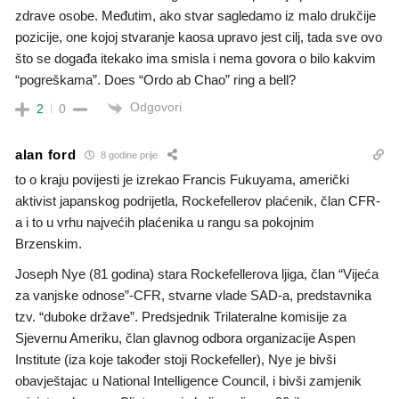
zdrave osobe. Međutim, ako stvar sagledamo iz malo drukčije
pozicije, one kojoj stvaranje kaosa upravo jest cilj, tada sve ovo
što se događa itekako ima smisla i nema govora o bilo kakvim
“pogreškama”. Does “Ordo ab Chao” ring a bell?
Odgovori
2
0
alan ford
8 godine prije
to o kraju povijesti je izrekao Francis Fukuyama, američki
aktivist japanskog podrijetla, Rockefellerov plaćenik, član CFR-
a i to u vrhu najvećih plaćenika u rangu sa pokojnim
Brzenskim.
Joseph Nye (81 godina) stara Rockefellerova ljiga, član “Vijeća
za vanjske odnose”-CFR, stvarne vlade SAD-a, predstavnika
tzv. “duboke države”. Predsjednik Trilateralne komisije za
Sjevernu Ameriku, član glavnog odbora organizacije Aspen
Institute (iza koje također stoji Rockefeller), Nye je bivši
obavještajac u National Intelligence Council, i bivši zamjenik