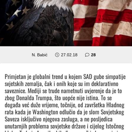
komentara
N. Babić
27.02.18
28
Primjetan je globalni trend u kojem SAD gube simpatije
svjetskih zemalja, čak i onih koje su im deklarativno
saveznice. Mediji se trude nametnuti uvjerenje da je to
zbog Donalda Trumpa, što uopće nije istina. To se
događa već duže vrijeme, točnije, od završetka Hladnog
rata kada je Washington odlučio da je slom Sovjetskog
Saveza isključivo njegova zasluga, a ne posljedica
unutarnjih problema sovjetske države i cijelog Istočnog