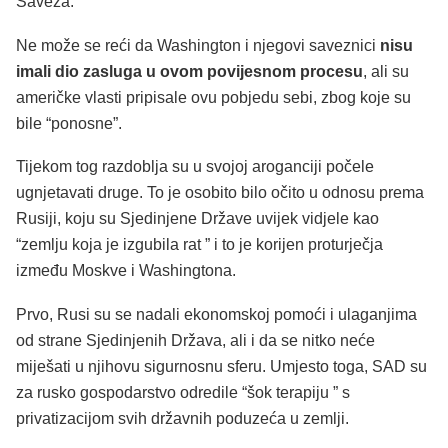
Saveza.
Ne može se reći da Washington i njegovi saveznici
nisu
imali dio zasluga u ovom povijesnom procesu
, ali su
američke vlasti pripisale ovu pobjedu sebi, zbog koje su
bile “ponosne”.
Tijekom tog razdoblja su u svojoj aroganciji počele
ugnjetavati druge. To je osobito bilo očito u odnosu prema
Rusiji, koju su Sjedinjene Države uvijek vidjele kao
“zemlju koja je izgubila rat ” i to je korijen proturječja
između Moskve i Washingtona.
Prvo, Rusi su se nadali ekonomskoj pomoći i ulaganjima
od strane Sjedinjenih Država, ali i da se nitko neće
miješati u njihovu sigurnosnu sferu. Umjesto toga, SAD su
za rusko gospodarstvo odredile “šok terapiju ” s
privatizacijom svih državnih poduzeća u zemlji.