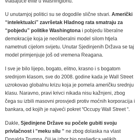
vladajuće elite u Washingtonu.
U unutarnjoj politici su se dogodile slične stvari.
Američki
“intelektualci” završetak Hladnog rata smatraju za
“pobjedu” politike Washingtona
i pobjedu liberalne
demokracije koja je neoliberalni model silom htjela
nametnuti cijelom svijetu. Unutar Sjedinjenih Država se taj
model primjenjuje još od vremena Reagana.
I sve je bilo lijepo, bogato, elitno, krasno i s bogatom
srednjom klasom, sve do 2008. godine kada je Wall Street
uzrokovao globalnu krizu koja je pomela američku srednju
klasu. Naravno, pravi krivci nikada nisu kažnjeni, zbog
čega su izbili masovni prosvjedi protiv moćnih korporacija i
bankara, od kojih je najveći pokret “Occupy Wall Street “.
Dakle,
Sjedinjene Države su počele gubiti svoju
privlačnost i “meku silu “
ne zbog dolaska na vlast
Donalda Trumpa, čiji je izbor bio posljedica velikih