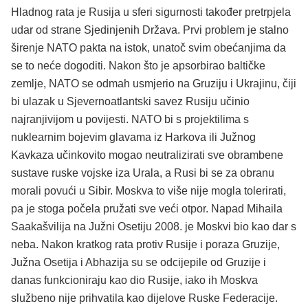
Hladnog rata je Rusija u sferi sigurnosti također pretrpjela
udar od strane Sjedinjenih Država. Prvi problem je stalno
širenje NATO pakta na istok, unatoč svim obećanjima da
se to neće dogoditi. Nakon što je apsorbirao baltičke
zemlje, NATO se odmah usmjerio na Gruziju i Ukrajinu, čiji
bi ulazak u Sjevernoatlantski savez Rusiju učinio
najranjivijom u povijesti. NATO bi s projektilima s
nuklearnim bojevim glavama iz Harkova ili Južnog
Kavkaza učinkovito mogao neutralizirati sve obrambene
sustave ruske vojske iza Urala, a Rusi bi se za obranu
morali povući u Sibir. Moskva to više nije mogla tolerirati,
pa je stoga počela pružati sve veći otpor. Napad Mihaila
Saakašvilija na Južni Osetiju 2008. je Moskvi bio kao dar s
neba. Nakon kratkog rata protiv Rusije i poraza Gruzije,
Južna Osetija i Abhazija su se odcijepile od Gruzije i
danas funkcioniraju kao dio Rusije, iako ih Moskva
službeno nije prihvatila kao dijelove Ruske Federacije.