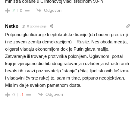
ministra obrane u Clintonovoj vladi sredinom 90-ih
Odgovori
2
0
Netko
8 godine prije
Potpuno glorificiranje kleptokratske tiranije (da budem precizniji
i ne zovem zemlju demokracijom) – Rusije. Nesloboda medija,
oligarsi vladaju ekonomijom dok je Putin glava mafije.
Zatvaranje ili trovanje protivnika polonijem. Uglavnom, portal
koji je vjerojatno dio hibridnog ratovanja i uvlačenja isfrustriranih
hrvatskih kvazi poznavatelja “stanja” (čitaj: ljudi sklonih fašizmu
i vladavini čvrste ruke) te, samim time, potpuno neobjektivan.
Mislim da je svakom pametnom dosta.
Odgovori
0
-1