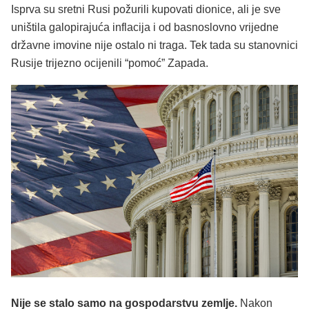
Isprva su sretni Rusi požurili kupovati dionice, ali je sve
uništila galopirajuća inflacija i od basnoslovno vrijedne
državne imovine nije ostalo ni traga. Tek tada su stanovnici
Rusije trijezno ocijenili “pomoć” Zapada.
Nije se stalo samo na gospodarstvu zemlje.
Nakon