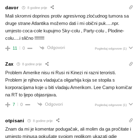
davor
8 godine prije
Mali skromni doprinos protiv agresivnog zloćudnog tumora sa
druge strane Atlantika možemo dati i mi obični puk….npr.
umjesto coca-cole kupujmo Sky-colu , Party-colu , Plodine-
colu….i slično !!!!!!!!
Odgovori
11
0
Pogledaj odgovore
(1)
Zax
8 godine prije
Problem Amerike nisu ni Rusi ni Kinezi ni razni teroristi.
Problem je njihova vladajuća oligarhija koja se stopila s
korporacijama koje u biti vladaju Amerikom. Lee Camp komičar
na RT to ljepo objasnjava.
Odgovori
7
0
Pogledaj odgovore
(1)
otpisani
8 godine prije
Znam da mi je komentar podugačak, ali molim da ga pročitate i
umjesto minusa pokušate svojom replikom ukazati gdje