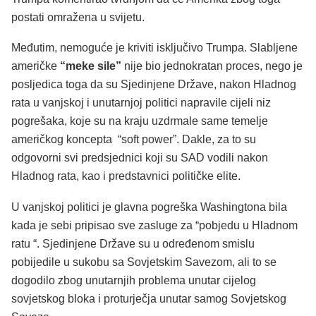
postati omražena u svijetu.
Međutim, nemoguće je kriviti isključivo Trumpa. Slabljene
američke
“meke sile”
nije bio jednokratan proces, nego je
posljedica toga da su Sjedinjene Države, nakon Hladnog
rata u vanjskoj i unutarnjoj politici napravile cijeli niz
pogrešaka, koje su na kraju uzdrmale same temelje
američkog koncepta “soft power”. Dakle, za to su
odgovorni svi predsjednici koji su SAD vodili nakon
Hladnog rata, kao i predstavnici političke elite.
U vanjskoj politici je glavna pogreška Washingtona bila
kada je sebi pripisao sve zasluge za “pobjedu u Hladnom
ratu “. Sjedinjene Države su u određenom smislu
pobijedile u sukobu sa Sovjetskim Savezom, ali to se
dogodilo zbog unutarnjih problema unutar cijelog
sovjetskog bloka i proturječja unutar samog Sovjetskog