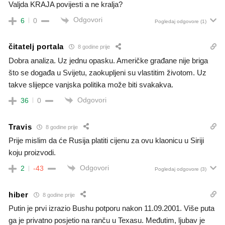
Valjda KRAJA povijesti a ne kralja?
Odgovori
6
0
Pogledaj odgovore
(1)
čitatelj portala
8 godine prije
Dobra analiza. Uz jednu opasku. Američke građane nije briga
što se događa u Svijetu, zaokupljeni su vlastitim životom. Uz
takve slijepce vanjska politika može biti svakakva.
Odgovori
36
0
Travis
8 godine prije
Prije mislim da će Rusija platiti cijenu za ovu klaonicu u Siriji
koju proizvodi.
Odgovori
2
-43
Pogledaj odgovore
(3)
hiber
8 godine prije
Putin je prvi izrazio Bushu potporu nakon 11.09.2001. Više puta
ga je privatno posjetio na ranču u Texasu. Međutim, ljubav je