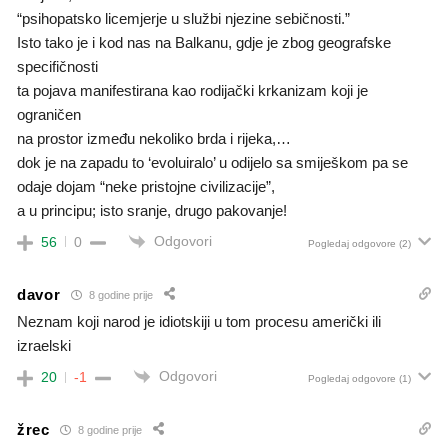
“psihopatsko licemjerje u službi njezine sebičnosti.”
Isto tako je i kod nas na Balkanu, gdje je zbog geografske
specifičnosti
ta pojava manifestirana kao rodijački krkanizam koji je
ograničen
na prostor između nekoliko brda i rijeka,…
dok je na zapadu to ‘evoluiralo’ u odijelo sa smiješkom pa se
odaje dojam “neke pristojne civilizacije”,
a u principu; isto sranje, drugo pakovanje!
Odgovori
56
0
Pogledaj odgovore
(2)
davor
8 godine prije
Neznam koji narod je idiotskiji u tom procesu američki ili
izraelski
Odgovori
20
-1
Pogledaj odgovore
(1)
žrec
8 godine prije