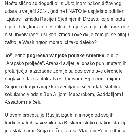
Nešto slično se dogodilo i s Ukrajinom nakon državnog
udara u veljači 2014. godine i NATO je uspješno odbijen.
“Ljubav” između Rusije i Sjedinjenih Država, koje nikada
nije ni bilo, konačno je pukla i brojne zemlje, čak i one koje
nisu involvirane u sukob između ove dvije zemlje, se pitaju
zašto je Washington morao ići tako daleko?
Još jedna
pogreška vanjske politike Amerike
je bila
“Arapsko proljeće”. Arapski svijet je ionako pun unutarnjih
proturječja, a zapadne zemlje su doslovno sve okrenule
naglavce. Iako autokratske, Tunisom, Egiptom, Libijom,
Sirijom i drugim arapskim zemljama su vladale stabilne
sekularne vlade s Ben Alijem, Mubarakom, Gaddafijem i
Assadom na čelu.
U ovom procesu je Rusija izgubila mnoge od svojih
tradicionalnih saveznika na Bliskom istoku i nakon što joj
je ostala samo Sirija ne čudi da se Vladimir Putin odlučio