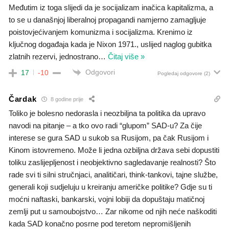
Međutim iz toga slijedi da je socijalizam inačica kapitalizma, a
to se u današnjoj liberalnoj propagandi namjerno zamagljuje
poistovjećivanjem komunizma i socijalizma. Krenimo iz
ključnog događaja kada je Nixon 1971., uslijed naglog gubitka
zlatnih rezervi, jednostrano
…
Čitaj više »
Odgovori
17
-10
Pogledaj odgovore
(2)
Čardak
8 godine prije
Toliko je bolesno nedorasla i neozbiljna ta politika da upravo
navodi na pitanje – a tko ovo radi “glupom” SAD-u? Za čije
interese se gura SAD u sukob sa Rusijom, pa čak Rusijom i
Kinom istovremeno. Može li jedna ozbiljna država sebi dopustiti
toliku zaslijepljenost i neobjektivno sagledavanje realnosti? Što
rade svi ti silni stručnjaci, analitičari, think-tankovi, tajne službe,
generali koji sudjeluju u kreiranju američke politike? Gdje su ti
moćni naftaski, bankarski, vojni lobiji da dopuštaju matičnoj
zemlji put u samoubojstvo… Zar nikome od njih neće naškoditi
kada SAD konačno posrne pod teretom nepromišljenih