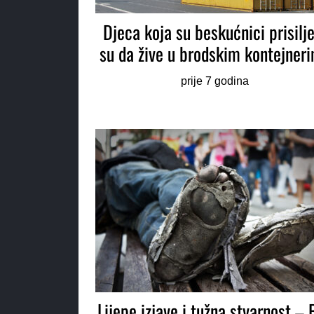
Djeca koja su beskućnici prisilje
su da žive u brodskim kontejner
prije 7 godina
Lijepe izjave i tužna stvarnost – 