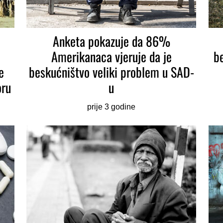
Anketa pokazuje da 86%
Amerikanaca vjeruje da je
b
e
beskućništvo veliki problem u SAD-
oru
u
prije 3 godine