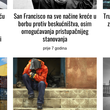
ću
San Francisco na sve načine kreće u
Tr
borbu protiv beskućništva, osim
z
omogućavanja pristupačnijeg
i
stanovanja
prije 7 godina