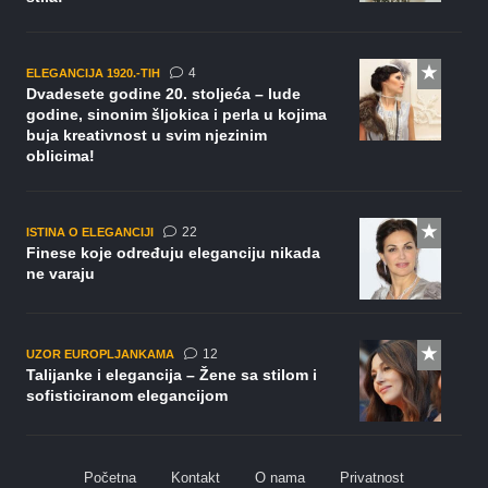
komentara
4
ELEGANCIJA 1920.-TIH
Dvadesete godine 20. stoljeća – lude
godine, sinonim šljokica i perla u kojima
buja kreativnost u svim njezinim
oblicima!
komentara
22
ISTINA O ELEGANCIJI
Finese koje određuju eleganciju nikada
ne varaju
komentara
12
UZOR EUROPLJANKAMA
Talijanke i elegancija – Žene sa stilom i
sofisticiranom elegancijom
Početna
Kontakt
O nama
Privatnost