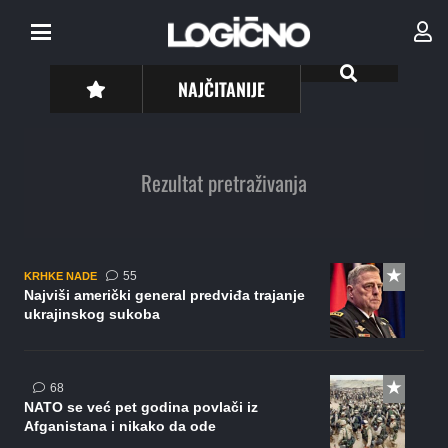
NAJČITANIJE
Rezultat pretraživanja
komentara
55
KRHKE NADE
Najviši američki general predviđa trajanje
ukrajinskog sukoba
komentara
68
NATO se već pet godina povlači iz
Afganistana i nikako da ode