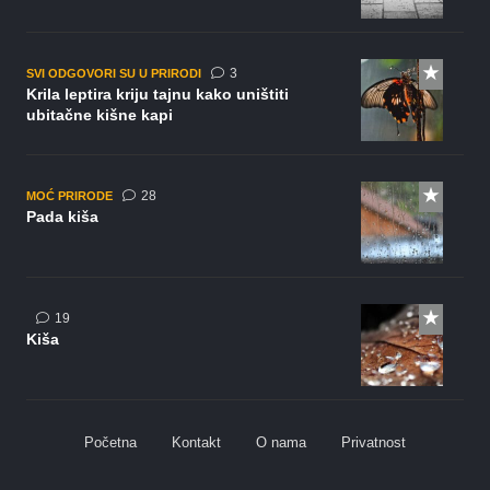
komentara
3
SVI ODGOVORI SU U PRIRODI
Krila leptira kriju tajnu kako uništiti
ubitačne kišne kapi
komentara
28
MOĆ PRIRODE
Pada kiša
komentara
19
Kiša
Početna
Kontakt
O nama
Privatnost