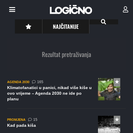
NAJČITANIJE
Rezultat pretraživanja
komentara
165
AGENDA 2030
Klimatofanatici u panici, nikad više kiše u
ovo vrijeme – Agenda 2030 ne ide po
planu
komentara
15
PROMJENA
Kad pada kiša