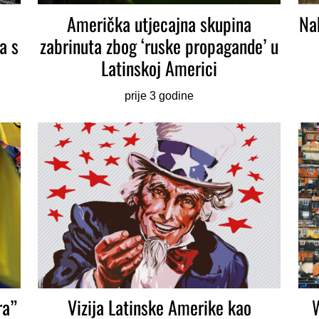
Američka utjecajna skupina
Na
a s
zabrinuta zbog ‘ruske propagande’ u
Latinskoj Americi
prije 3 godine
ra”
Vizija Latinske Amerike kao