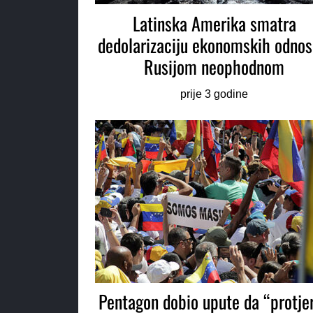
Latinska Amerika smatra
dedolarizaciju ekonomskih odnos
Rusijom neophodnom
prije 3 godine
Pentagon dobio upute da “protje