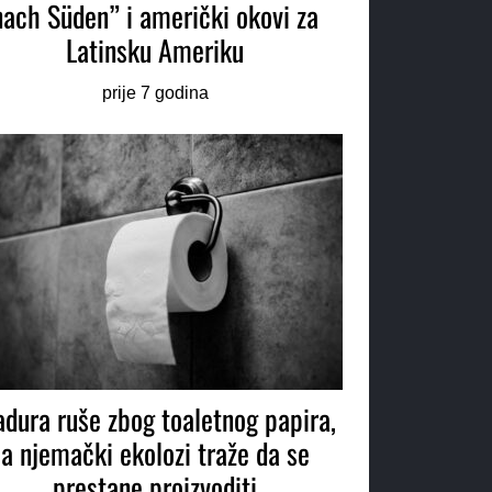
nach Süden” i američki okovi za
Latinsku Ameriku
prije 7 godina
dura ruše zbog toaletnog papira,
a njemački ekolozi traže da se
prestane proizvoditi