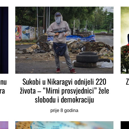
jnu
Sukobi u Nikaragvi odnijeli 220
Z
ra
života – “Mirni prosvjednici” žele
slobodu i demokraciju
prije 8 godina