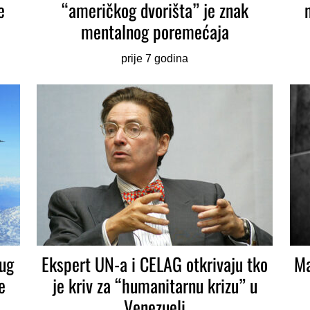
e
“američkog dvorišta” je znak
mentalnog poremećaja
prije 7 godina
ug
Ekspert UN-a i CELAG otkrivaju tko
Ma
e
je kriv za “humanitarnu krizu” u
Venezueli