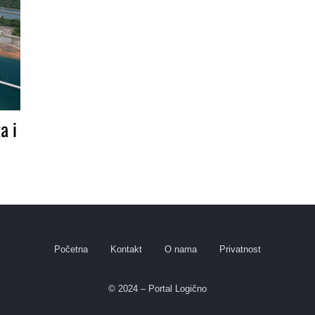
a i
Početna
Kontakt
O nama
Privatnost
© 2024 – Portal Logično