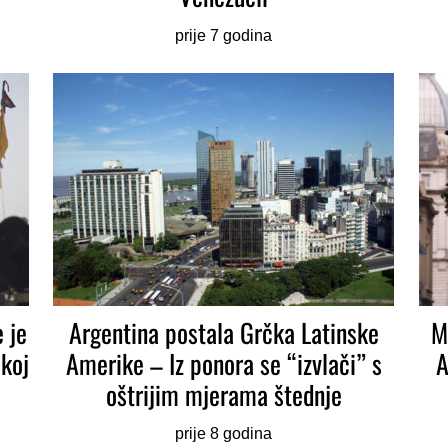
prije 7 godina
 je
Argentina postala Grčka Latinske
M
čkoj
Amerike – Iz ponora se “izvlači” s
A
oštrijim mjerama štednje
prije 8 godina