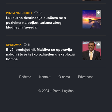
komentara
38
POZIVI NA BOJKOT
Luksuzna destinacija suočava se s
pozivima na bojkot turizma zbog
Modijevih ‘uvreda’
komentara
6
OPORAVAK
Bivši predsjednik Maldiva se oporavlja
nakon što je teško ozlijeđen u eksploziji
bombe
Početna
Kontakt
O nama
Privatnost
© 2024 – Portal Logično