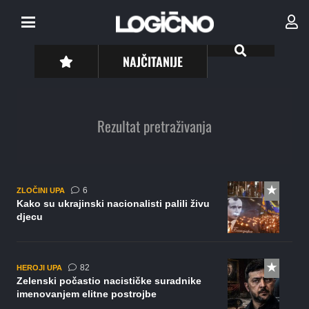
NAJČITANIJE
Rezultat pretraživanja
komentara
6
ZLOČINI UPA
Kako su ukrajinski nacionalisti palili živu
djecu
komentara
82
HEROJI UPA
Zelenski počastio nacističke suradnike
imenovanjem elitne postrojbe