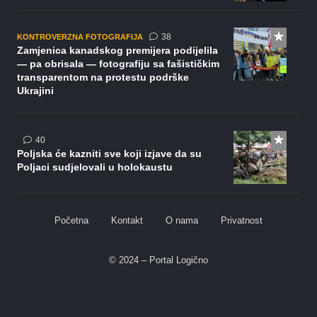
komentara
38
KONTROVERZNA FOTOGRAFIJA
Zamjenica kanadskog premijera podijelila
— pa obrisala — fotografiju sa fašističkim
transparentom na protestu podrške
Ukrajini
komentara
40
Poljska će kazniti sve koji izjave da su
Poljaci sudjelovali u holokaustu
Početna
Kontakt
O nama
Privatnost
© 2024 – Portal Logično