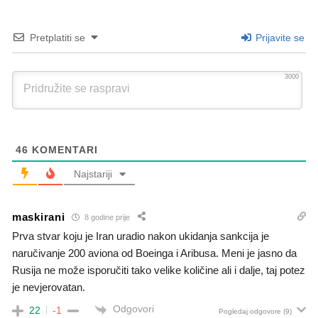
Pretplatiti se
Prijavite se
3000
46
KOMENTARI
Najstariji
maskirani
8 godine prije
Prva stvar koju je Iran uradio nakon ukidanja sankcija je
naručivanje 200 aviona od Boeinga i Aribusa. Meni je jasno da
Rusija ne može isporučiti tako velike količine ali i dalje, taj potez
je nevjerovatan.
Odgovori
22
-1
Pogledaj odgovore
(9)