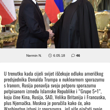
komentara
Nermin N.
6.05.18
46
U trenutku kada cijeli svijet iščekuje odluku američkog
predsjednika Donalda Trumpa o nuklearnom sporazumu
s Iranom, Rusija ponavlja svoju potporu sporazumu
potpisanom između Islamske Republike i “Grupe 5+1”,
koju čine Kina, Rusija, SAD, Velika Britanija i Francuska,
plus Njemačka. Moskva je poručila kako će, ako
Washington istupi iz sporazuma, još više ojačati svoje