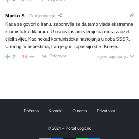
Marko S.
8 godine prije
Kada se govori o Iranu, zaboravlja se da tamo vlada ekstremna
islamisticka diktarura. U osnovi, islam vjeruje da mora zauzeti
cijeli svijet. Kao nekad komunisticka nastojanja u doba SSSR.
U mnogim aspektima, Iran je gori i opasniji od S. Koreje.
Odgovori
2
-16
Pogledaj odgovore
(1)
Početna
Kontakt
O nama
Privatnost
© 2024 – Portal Logično