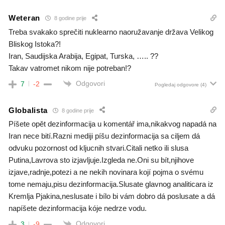
Weteran
8 godine prije
Treba svakako sprečiti nuklearno naoružavanje država Velikog
Bliskog Istoka?!
Iran, Saudijska Arabija, Egipat, Turska, ….. ??
Takav vatromet nikom nije potreban!?
Odgovori
7
-2
Pogledaj odgovore
(4)
Globalista
8 godine prije
Píšete opět dezinformacija u komentář ima,nikakvog napadá na
Iran nece bití.Razni mediji píšu dezinformacija sa ciljem dá
odvuku pozornost od kljucnih stvari.Citali netko ili slusa
Putina,Lavrova sto izjavljuje.Izgleda ne.Oni su bít,njihove
izjave,radnje,potezi a ne nekih novinara kojí pojma o svému
tome nemaju,pisu dezinformacija.Slusate glavnog analiticara iz
Kremlja Pjakina,neslusate i bílo bi vám dobro dá poslusate a dá
napíšete dezinformacija kóje nedrze vodu.
Odgovori
3
-9