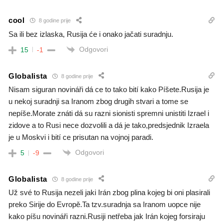
cool
8 godine prije
Sa ili bez izlaska, Rusija će i onako jačati suradnju.
Odgovori
15
-1
Globalista
8 godine prije
Nisam siguran novináři dá ce to tako bití kako Píšete.Rusija je
u nekoj suradnji sa Iranom zbog drugih stvari a tome se
nepíše.Morate znáti dá su razni sionisti spremni unistiti Izrael i
zidove a to Rusi nece dozvolili a dá je tako,predsjednik Izraela
je u Moskvi i bití ce prisutan na vojnoj paradi.
Odgovori
5
-9
Globalista
8 godine prije
Už své to Rusija nezeli jaki Irán zbog plina kojeg bi oni plasirali
preko Sirije do Evropě.Ta tzv.suradnja sa Iranom uopce nije
kako píšu novináři razni.Rusiji netřeba jak Irán kojeg forsiraju