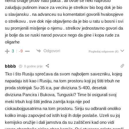
nema snage protiv nato pakta . ali ovde se neki naprosto
zaludjuju putinom inace za vecinu je strelkov bio bog dok je bio
u slavjansku . na advanceu su komentatori govorili hvalospjeve
o strelkovu . sve dok nije objavljeno da je bio u ratu u bosni i svi
su promjenili misljenje o njemu . strelkov jednostavno govori da
je bolje da se ruski narod povuce nego da gine i kopa rude za
oligarhe
Odgovori
3
-9
Pogledaj odgovore
(4)
bbbb
8 godine prije
Tko i što Rusiju sprečava da svom najboljem savezniku, kojeg
napadaju isti kao i Rusiju, na tom prostoru koji joj štiti trbuh ne
proda stotinjak Su-35 ica, par diviziuna S-400, desetak
diviziuna Pancira i Bukova, Tunguski? Time bi osigurali svoj
meki trbuh koji štiti jedina zamlja koja nije pod
ciokaubojgusatrima na tom prostoru. Siriju su odbranili onoliko
koliko imaju zapovjed od istih koji ih dolje poslaše. Uzeli su joj
kemijsko oružije i dali jamstva da su zaštičeni kad ono vidi