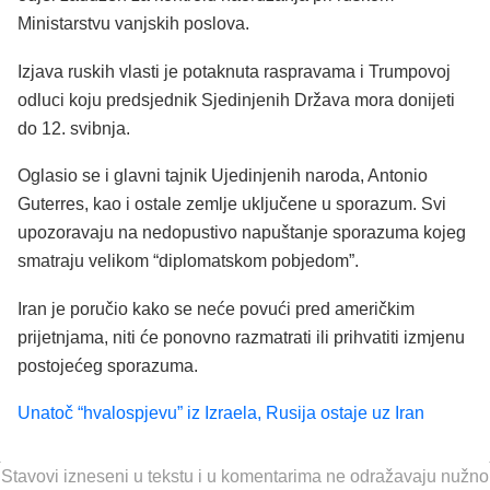
Ministarstvu vanjskih poslova.
Izjava ruskih vlasti je potaknuta raspravama i Trumpovoj
odluci koju predsjednik Sjedinjenih Država mora donijeti
do 12. svibnja.
Oglasio se i glavni tajnik Ujedinjenih naroda, Antonio
Guterres, kao i ostale zemlje uključene u sporazum. Svi
upozoravaju na nedopustivo napuštanje sporazuma kojeg
smatraju velikom “diplomatskom pobjedom”.
Iran je poručio kako se neće povući pred američkim
prijetnjama, niti će ponovno razmatrati ili prihvatiti izmjenu
postojećeg sporazuma.
Unatoč “hvalospjevu” iz Izraela, Rusija ostaje uz Iran
Stavovi izneseni u tekstu i u komentarima ne odražavaju nužno