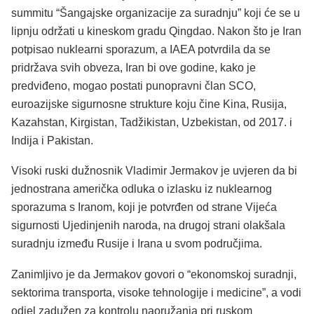
summitu “Šangajske organizacije za suradnju” koji će se u
lipnju održati u kineskom gradu Qingdao. Nakon što je Iran
potpisao nuklearni sporazum, a IAEA potvrdila da se
pridržava svih obveza, Iran bi ove godine, kako je
predviđeno, mogao postati punopravni član SCO,
euroazijske sigurnosne strukture koju čine Kina, Rusija,
Kazahstan, Kirgistan, Tadžikistan, Uzbekistan, od 2017. i
Indija i Pakistan.
Visoki ruski dužnosnik Vladimir Jermakov je uvjeren da bi
jednostrana američka odluka o izlasku iz nuklearnog
sporazuma s Iranom, koji je potvrđen od strane Vijeća
sigurnosti Ujedinjenih naroda, na drugoj strani olakšala
suradnju između Rusije i Irana u svom područjima.
Zanimljivo je da Jermakov govori o “ekonomskoj suradnji,
sektorima transporta, visoke tehnologije i medicine”, a vodi
odjel zadužen za kontrolu naoružanja pri ruskom