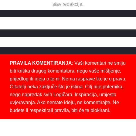
stav redakcije.
PRAVILA KOMENTIRANJA
: Vaši komentari ne smiju
biti kritika drugog komentatora, nego vaše mišljenje,
prijedlog ili ideja o temi. Nema rasprave tko je u pravu.
Čitatelji neka zaključe što je istina. Cilj nije polemika,
nego napredak svih Logičara. Inspiracija, umjesto
uvjeravanja. Ako nemate ideju, ne komentirajte. Ne
budete li respektirali pravila, biti će te blokirani.