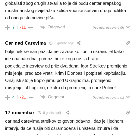
globalisti zbog drugih stvari a to je dá budu centar arapskog i
muslimanskog svijeta.Iza kulisa vodi se sasvim druga politika
od onoga sto novine píšu.
Odgovori
7
-11
Pogledaj odgovore
(5)
Car nad Carevima
8 godine prije
bolje nek se iran pazi da ne zavrse ko i oni u ukraini. jel kako
ide ona narodna, pomozi boze koga rusija brani………..
pogledajte interview od prije dva dana. Igor Strelkov promijenio
misljenje, predlaze vratiti Krim i Donbas i potpisati kapitulaciju.
Onaj isti sto je kop’o jamu pod Ukrajincima. promijenio
misljenje, al Logicno, nikako da promijeni, to care Putine!
Odgovori
4
-21
Pogledaj odgovore
(1)
17 novembar
8 godine prije
car nad carevima strelkov to govori odavno . dao je i jednom
intervju da ce rusija biti osramocena i unistena iznutra i da