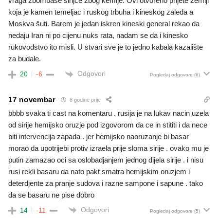
vraga zbombaše sirijce zbog kemije. Ovi otvoreno prijete zemlji
koja je kamen temeljac i ruskog trbuha i kineskog zaleđa a
Moskva šuti. Barem je jedan iskren kineski general rekao da
nedaju Iran ni po cijenu nuks rata, nadam se da i kinesko
rukovodstvo ito misli. U stvari sve je to jedno kabala kazalište
za budale.
Odgovori
20
-6
Pogledaj odgovore
(6)
17 novembar
8 godine prije
bbbb svaka ti cast na komentaru . rusija je na lukav nacin uzela
od sirije hemijsko oruzje pod izgovorom da ce in stititi i da nece
biti intervencija zapada . jer hemijsko naoruzanje bi basar
morao da upotrijebi protiv izraela prije sloma sirije . ovako mu je
putin zamazao oci sa oslobadjanjem jednog dijela sirije . i nisu
rusi rekli basaru da nato pakt smatra hemijskim oruzjem i
deterdjente za pranje sudova i razne sampone i sapune . tako
da se basaru ne pise dobro
Odgovori
14
-11
Pogledaj odgovore
(5)