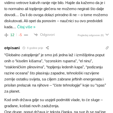
vidimo vetrove kakvih ranije nije bilo. Hajde da kažemo da je i
to normalno ali topljenje glečera ne možemo negirati što dalje
dovodi… Da li do ovoga dolazi prirodno ili ne – o tome možemo
diskutovati. Ali opet da ponovim – naučnici su ovo predvideli
kada
…
Čitaj više »
Odgovori
12
-5
Pogledaj odgovore
(6)
otpisani
8 godine prije
“Globalno zatopljenje” je smo još jedna laž i izmišljotina poput
onih o “kiselim kišama”, “ozonskim rupama”, “el ninu”,
“stakleničkim plinovima”, “topljenju ledenih kapa”, “podizanju
razine oceana” što plasiraju zapadne, tehnološki razvijene
zemlje ostatku svijeta, sa ciljem zabrane jeftinih energenata i
prisilan prelazak na njihove – “čiste tehnologije” koje su “spas”
za planet.
Kod onih država gdje su uspjeli podmititi vlade, to će sluge –
građane, koštati novih zaduženja.
One druge, poput država iz teksta članka, na sve ih se načine