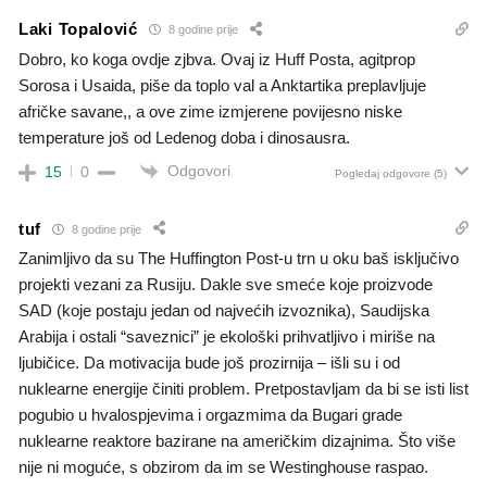
Laki Topalović
8 godine prije
Dobro, ko koga ovdje zjbva. Ovaj iz Huff Posta, agitprop
Sorosa i Usaida, piše da toplo val a Anktartika preplavljuje
afričke savane,, a ove zime izmjerene povijesno niske
temperature još od Ledenog doba i dinosausra.
Odgovori
15
0
Pogledaj odgovore
(5)
tuf
8 godine prije
Zanimljivo da su The Huffington Post-u trn u oku baš isključivo
projekti vezani za Rusiju. Dakle sve smeće koje proizvode
SAD (koje postaju jedan od najvećih izvoznika), Saudijska
Arabija i ostali “saveznici” je ekološki prihvatljivo i miriše na
ljubičice. Da motivacija bude još prozirnija – išli su i od
nuklearne energije činiti problem. Pretpostavljam da bi se isti list
pogubio u hvalospjevima i orgazmima da Bugari grade
nuklearne reaktore bazirane na američkim dizajnima. Što više
nije ni moguće, s obzirom da im se Westinghouse raspao.