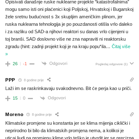
Opisivati današnje ruske nuklearne projekte “katastrofalnima”
mogu samo isti oni plaćenici koji Poljskoj, Hrvatskoj i Bugarskoj
žele sretnu budućnost s 3x skupljim američkim plinom, jer
ruska nuklearna tehnologija je po pouzdanosti otišla vrlo daleko
i za razliku od SAD-a njihovi reaktori su danas vrlo cijenjeni u
toj branši. SAD doslovno više ne zna napraviti ni reaktorsku
zgradu (hint: zadnji projekt koji je na kraju popu*ila
…
Čitaj više
»
Odgovori
26
-1
Pogledaj odgovore
(1)
PPP
8 godine prije
Laži im se raskrinkavaju svakodnevno. Bit će perja kao u priči.
Odgovori
15
0
Moreno
8 godine prije
Klimatske promjene su konstanta jer se klima mijenja ciklički i
neprirodno bi bilo da klimatskih promjena nema, a kolikoi je
uticaj ljudi na promjenu klime vrlo teško je utvrdit jer se precizna