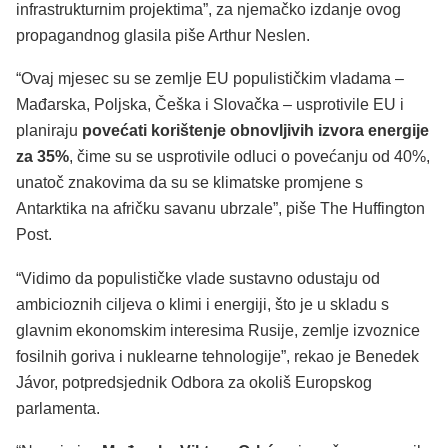
infrastrukturnim projektima”, za njemačko izdanje ovog
propagandnog glasila piše Arthur Neslen.
“Ovaj mjesec su se zemlje EU populističkim vladama –
Mađarska, Poljska, Češka i Slovačka – usprotivile EU i
planiraju
povećati korištenje obnovljivih izvora energije
za 35%
, čime su se usprotivile odluci o povećanju od 40%,
unatoč znakovima da su se klimatske promjene s
Antarktika na afričku savanu ubrzale”, piše The Huffington
Post.
“Vidimo da populističke vlade sustavno odustaju od
ambicioznih ciljeva o klimi i energiji, što je u skladu s
glavnim ekonomskim interesima Rusije, zemlje izvoznice
fosilnih goriva i nuklearne tehnologije”, rekao je Benedek
Jávor, potpredsjednik Odbora za okoliš Europskog
parlamenta.