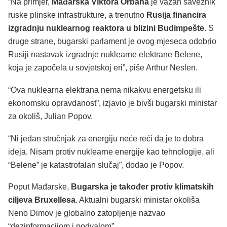
“Na primjer,
Mađarska Viktora Orbána
je važan saveznik
ruske plinske infrastrukture, a trenutno
Rusija financira
izgradnju nuklearnog reaktora u blizini Budimpešte
. S
druge strane, bugarski parlament je ovog mjeseca odobrio
Rusiji nastavak izgradnje nuklearne elektrane Belene,
koja je započela u sovjetskoj eri”, piše Arthur Neslen.
“Ova nuklearna elektrana nema nikakvu energetsku ili
ekonomsku opravdanost”, izjavio je bivši bugarski ministar
za okoliš, Julian Popov.
“Ni jedan stručnjak za energiju neće reći da je to dobra
ideja. Nisam protiv nuklearne energije kao tehnologije, ali
“Belene” je katastrofalan slučaj”, dodao je Popov.
Poput Mađarske,
Bugarska je također protiv klimatskih
ciljeva Bruxellesa
. Aktualni bugarski ministar okoliša
Neno Dimov je globalno zatopljenje nazvao
“dezinformacijom i podvalom”.