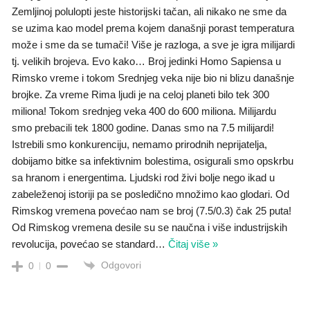
Zemljinoj polulopti jeste historijski tačan, ali nikako ne sme da
se uzima kao model prema kojem današnji porast temperatura
može i sme da se tumači! Više je razloga, a sve je igra milijardi
tj. velikih brojeva. Evo kako… Broj jedinki Homo Sapiensa u
Rimsko vreme i tokom Srednjeg veka nije bio ni blizu današnje
brojke. Za vreme Rima ljudi je na celoj planeti bilo tek 300
miliona! Tokom srednjeg veka 400 do 600 miliona. Milijardu
smo prebacili tek 1800 godine. Danas smo na 7.5 milijardi!
Istrebili smo konkurenciju, nemamo prirodnih neprijatelja,
dobijamo bitke sa infektivnim bolestima, osigurali smo opskrbu
sa hranom i energentima. Ljudski rod živi bolje nego ikad u
zabeleženoj istoriji pa se posledično množimo kao glodari. Od
Rimskog vremena povećao nam se broj (7.5/0.3) čak 25 puta!
Od Rimskog vremena desile su se naučna i više industrijskih
revolucija, povećao se standard
…
Čitaj više »
Odgovori
0
0