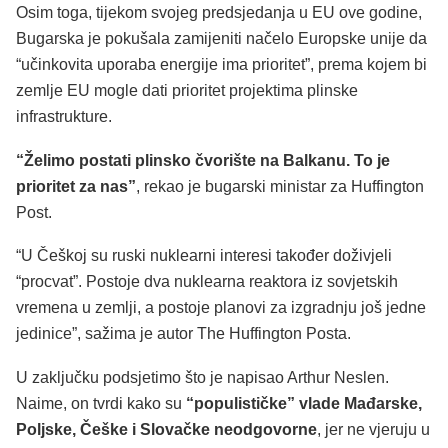
Osim toga, tijekom svojeg predsjedanja u EU ove godine,
Bugarska je pokušala zamijeniti načelo Europske unije da
“učinkovita uporaba energije ima prioritet”, prema kojem bi
zemlje EU mogle dati prioritet projektima plinske
infrastrukture.
“Želimo postati plinsko čvorište na Balkanu. To je
prioritet za nas”
, rekao je bugarski ministar za Huffington
Post.
“U Češkoj su ruski nuklearni interesi također doživjeli
“procvat”. Postoje dva nuklearna reaktora iz sovjetskih
vremena u zemlji, a postoje planovi za izgradnju još jedne
jedinice”, sažima je autor The Huffington Posta.
U zaključku podsjetimo što je napisao Arthur Neslen.
Naime, on tvrdi kako su
“populističke” vlade Mađarske,
Poljske, Češke i Slovačke neodgovorne
, jer ne vjeruju u