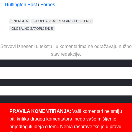
Huffington Post
/
Forbes
ENERGIJA
GEOPHYSICAL RESEARCH LETTERS
GLOBALNO ZATOPLJENJE
Stavovi izneseni u tekstu i u komentarima ne odražavaju nužno
stav redakcije.
PRAVILA KOMENTIRANJA
: Vaši komentari ne smiju
biti kritika drugog komentatora, nego vaše mišljenje,
prijedlog ili ideja o temi. Nema rasprave tko je u pravu.