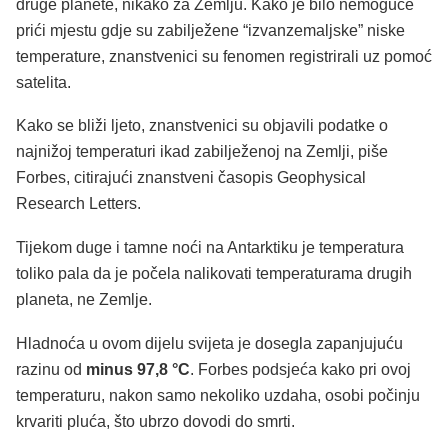
druge planete, nikako za Zemlju. Kako je bilo nemoguće
prići mjestu gdje su zabilježene “izvanzemaljske” niske
temperature, znanstvenici su fenomen registrirali uz pomoć
satelita.
Kako se bliži ljeto, znanstvenici su objavili podatke o
najnižoj temperaturi ikad zabilježenoj na Zemlji, piše
Forbes, citirajući znanstveni časopis Geophysical
Research Letters.
Tijekom duge i tamne noći na Antarktiku je temperatura
toliko pala da je počela nalikovati temperaturama drugih
planeta, ne Zemlje.
Hladnoća u ovom dijelu svijeta je dosegla zapanjujuću
razinu od
minus 97,8 °C
. Forbes podsjeća kako pri ovoj
temperaturu, nakon samo nekoliko uzdaha, osobi počinju
krvariti pluća, što ubrzo dovodi do smrti.