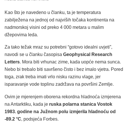
Kao što je navedeno u članku, ta je temperatura
zabilježena na jednoj od najviših točaka kontinenta na
nadmorskoj visini od preko 4 000 metara u malim
džepovima leda.
Za tako težak mraz su potrebni “gotovo idealni uvjeti”,
navodi se u članku časopisa
Geophysical Research
Letters
. Mora biti vrhunac zime, kada uopće nema sunca.
Nebo bi trebalo biti savršeno čisto i bez imalo vjetra. Pored
toga, zrak treba imati vrlo nisku razinu vlage, jer
isparavanje vode toplinu zadržava na površini Zemlje.
Ovim je mjerenjem oborena rekordna hladnoća izmjerena
na Antarktiku, kada je
ruska polarna stanica Vostok
1983. godine na Južnom polu izmjerila hladnoću od
-89.2 °C
, podsjeća Forbes.