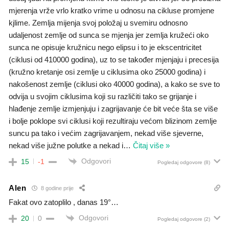
mjerenja vrže vrlo kratko vrime u odnosu na cikluse promjene
kjlime. Zemlja mijenja svoj položaj u svemiru odnosno
udaljenost zemlje od sunca se mjenja jer zemlja kružeći oko
sunca ne opisuje kružnicu nego elipsu i to je ekscentricitet
(ciklusi od 410000 godina), uz to se također mjenjaju i precesija
(kružno kretanje osi zemlje u ciklusima oko 25000 godina) i
nakošenost zemlje (ciklusi oko 40000 godina), a kako se sve to
odvija u svojim ciklusima koji su različiti tako se grijanje i
hlađenje zemlje izmjenjuju i zagrijavanje će bit veće šta se više
i bolje poklope svi ciklusi koji rezultiraju većom blizinom zemlje
suncu pa tako i većim zagrijavanjem, nekad više sjeverne,
nekad više južne polutke a nekad i
…
Čitaj više »
Odgovori
15
-1
Pogledaj odgovore
(8)
Alen
8 godine prije
Fakat ovo zatoplilo , danas 19°…
Odgovori
20
0
Pogledaj odgovore
(2)