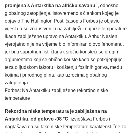
promjena s Antarktika na afričku savanu”
, odnosno
globalnog zatopljenja. Istovremeno s člankom kojeg je
objavio The Huffington Post, časopis Forbes je objavio
vijest da su znanstvenici na zabilježili najniže temperature
ikada zabilježene upravo na Antarktiku. Arthur Neslen
vjerojatno nije na vrijeme bio informiran o ovo fenomenu,
jer bi u suprotnom isti članak sročio koristeći se drugim
argumentima koji se obično koriste kada se potkrjepljuje
teza o ljudskom faktoru i korištenju fosilnih goriva, među
kojima i prirodnog plina, kao uzrocima globalnog
zatopljenja.
Forbes: Na Antarktiku zabilježene rekordno niske
temperature
Rekordna niska temperatura je zabilježena na
Antarktiku, od gotovo -98 °C
, izvještava Forbes i
naglašava da su tako niske temperature karakteristične za