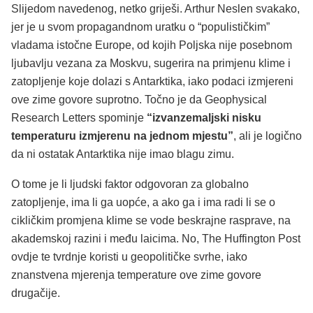
Slijedom navedenog, netko griješi. Arthur Neslen svakako,
jer je u svom propagandnom uratku o “populističkim”
vladama istočne Europe, od kojih Poljska nije posebnom
ljubavlju vezana za Moskvu, sugerira na primjenu klime i
zatopljenje koje dolazi s Antarktika, iako podaci izmjereni
ove zime govore suprotno. Točno je da Geophysical
Research Letters spominje
“izvanzemaljski nisku
temperaturu izmjerenu na jednom mjestu”
, ali je logično
da ni ostatak Antarktika nije imao blagu zimu.
O tome je li ljudski faktor odgovoran za globalno
zatopljenje, ima li ga uopće, a ako ga i ima radi li se o
cikličkim promjena klime se vode beskrajne rasprave, na
akademskoj razini i među laicima. No, The Huffington Post
ovdje te tvrdnje koristi u geopolitičke svrhe, iako
znanstvena mjerenja temperature ove zime govore
drugačije.