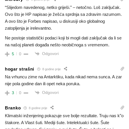
“Slijedom navedenog, netko griješi.” – netočno. Loš zaključak.
Ovo što je HP napisao je žešća sprdnja sa zdravim razumom.
A ovo što je Forbes napisao, u diskusiji oko globalnog
zatopljenja je irelevantno.
Ne postoje statistički podaci koji bi mogli dati zaključak da li se
na našoj planeti događa nešto neobičnoga s vremenom.
Odgovori
5
0
hogar strašni
8 godine prije
Na vrhuncu zime na Antarktiku, kada nikad nema sunca. A zar
nije pola godine dan ili opet neka poruka.
Odgovori
3
0
Branko
8 godine prije
Klimatski inženjering pokazuje sve bolje rezultate. Truju nas k”o
štakore. A Vlast šuti. Mediji šute. Intelektualci šute. Šute