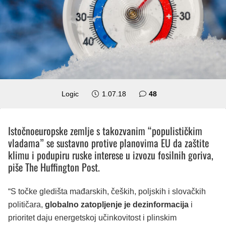
komentara
Logic
1.07.18
48
Istočnoeuropske zemlje s takozvanim “populističkim
vladama” se sustavno protive planovima EU da zaštite
klimu i podupiru ruske interese u izvozu fosilnih goriva,
piše The Huffington Post.
“S točke gledišta mađarskih, čeških, poljskih i slovačkih
političara,
globalno zatopljenje je dezinformacija
i
prioritet daju energetskoj učinkovitost i plinskim