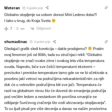
Weteran
8 godine prije
Globalno otopljenje sa sobom donosi Mini Ledeno doba?!
I tako u krug, do Kraja Sveta
Odgovori
7
0
shumadinac
8 godine prije
Gledajući grafik sledi korekcija – dakle prodajemo?
Pratim
ovaj fenomen još od 80tih, tada su stručnjaci rekli: “Globalno
otopljenje ne znači svake zime i svakog leta viša temperatura
svuda. Naprotiv, biće sve češći temperaturni ekstremi –
previsoke i preniske temperature tamo gde se ne bi očekivale a
posebno jaki vetrovi na područijima nekarakterističnim za njih
dok će u vetrovitim područijima biti sve jači. Temperatura će
rasti na globalnom nivou što će dovesti do smanjenja područija
pod većitim ledom a nestankom tih površina smanjiće se
odbijanje Sunčevog zračenja što vodi ubrzavanju otopljavanja”.
To su ljudi pisali pre više decenija a danas na našim prostorima