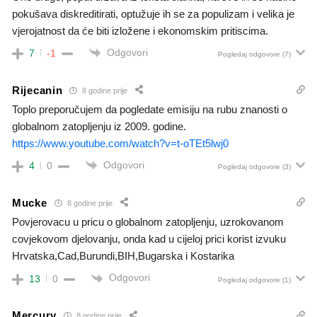
pokušava diskreditirati, optužuje ih se za populizam i velika je
vjerojatnost da će biti izložene i ekonomskim pritiscima.
Odgovori
7
-1
Pogledaj odgovore
(7)
Rijecanin
8 godine prije
Toplo preporučujem da pogledate emisiju na rubu znanosti o
globalnom zatopljenju iz 2009. godine.
https://www.youtube.com/watch?v=t-oTEt5lwj0
Odgovori
4
0
Pogledaj odgovore
(3)
Mucke
8 godine prije
Povjerovacu u pricu o globalnom zatopljenju, uzrokovanom
covjekovom djelovanju, onda kad u cijeloj prici korist izvuku
Hrvatska,Cad,Burundi,BIH,Bugarska i Kostarika
Odgovori
13
0
Pogledaj odgovore
(1)
Mercury
8 godine prije