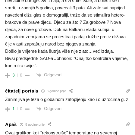
nevladine udruge. Svi znaju, a svi šute. Šute, a bolesti se i
smrti, u zadnjih 5 godina, povećali 3 puta. Ali zato svi naprijed
navedeni dižu glas o demografiji, traže da se stimulira hetero-
brakove da prave djecu. Djecu za što ? Za grobove ? Nova
djeca, za nove grobove. Dok na Balkanu vlada šutnja, u
zapadnim zemljama se protestira i padaju tužbe protiv država
čije vlasti zaprašuju narod bez njegova znanja.
Došlo je vrijeme kada šutnja više nije zlato…već izdaja.
Bivši predsjednik SAD-a Johnson: ”Onaj tko kontrolira vrijeme,
kontrolira svijet”.
Odgovori
3
0
čitatelj portala
8 godine prije
Zanimljiva je teza o globalnom zatopljenju kao i o uzrocima g. z.
Odgovori
1
0
Apaš
8 godine prije
Ovaj grafikon koji “rekonstruiše” temperature na severnoj