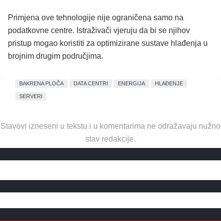
Primjena ove tehnologije nije ograničena samo na
podatkovne centre. Istraživači vjeruju da bi se njihov
pristup mogao koristiti za optimizirane sustave hlađenja u
brojnim drugim područjima.
BAKRENA PLOČA
DATA CENTRI
ENERGIJA
HLAĐENJE
SERVERI
Stavovi izneseni u tekstu i u komentarima ne odražavaju nužno
stav redakcije.