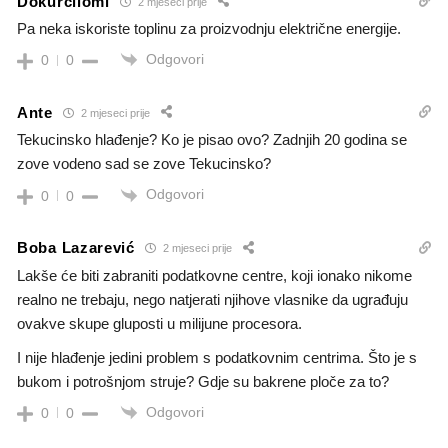
Dokurčilomi
2 mjeseci prije
Pa neka iskoriste toplinu za proizvodnju električne energije.
Odgovori
0
0
Ante
2 mjeseci prije
Tekucinsko hlađenje? Ko je pisao ovo? Zadnjih 20 godina se
zove vodeno sad se zove Tekucinsko?
Odgovori
0
0
Boba Lazarević
2 mjeseci prije
Lakše će biti zabraniti podatkovne centre, koji ionako nikome
realno ne trebaju, nego natjerati njihove vlasnike da ugrađuju
ovakve skupe gluposti u milijune procesora.
I nije hlađenje jedini problem s podatkovnim centrima. Što je s
bukom i potrošnjom struje? Gdje su bakrene ploče za to?
Odgovori
0
0