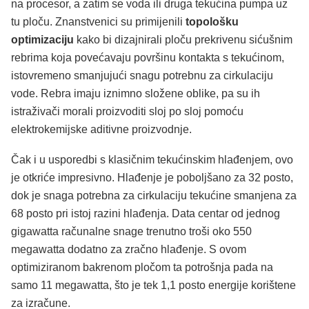
na procesor, a zatim se voda ili druga tekućina pumpa uz
tu ploču. Znanstvenici su primijenili
topološku
optimizaciju
kako bi dizajnirali ploču prekrivenu sićušnim
rebrima koja povećavaju površinu kontakta s tekućinom,
istovremeno smanjujući snagu potrebnu za cirkulaciju
vode. Rebra imaju iznimno složene oblike, pa su ih
istraživači morali proizvoditi sloj po sloj pomoću
elektrokemijske aditivne proizvodnje.
Čak i u usporedbi s klasičnim tekućinskim hlađenjem, ovo
je otkriće impresivno. Hlađenje je poboljšano za 32 posto,
dok je snaga potrebna za cirkulaciju tekućine smanjena za
68 posto pri istoj razini hlađenja. Data centar od jednog
gigawatta računalne snage trenutno troši oko 550
megawatta dodatno za zračno hlađenje. S ovom
optimiziranom bakrenom pločom ta potrošnja pada na
samo 11 megawatta, što je tek 1,1 posto energije korištene
za izračune.