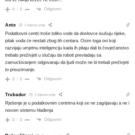
Odgovori
0
0
Ante
2 mjeseci prije
Podatkovni centri troše toliko vode da doslovce isušuju rijeke,
pitak voda će nestati zbog tih centara. Osim toga ovi koji
razvijaju umjetnu inteligenciju kada ih pitaju dali bi čovječanstvo
trebalo preživjeti u slučaju da roboti prevladaju sa
zamuckivanjem odgovaraju da ljudi može ne bi trebali preživjeti
to preuzimanje.
Odgovori
0
0
Trubadur
2 mjeseci prije
Rješenje je u podatkovnim centrima koji se ne zagrijavaju a ne i
novom sistemu hlađenja
Odgovori
0
0