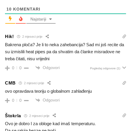
10
KOMENTARI
Najstariji
Hik!
2 mjeseci prije
Bakrena ploča? Je li to neka zahebancija? Sad mi još recite da
su izmislili heat pipes pa da shvatim da članke misradove ne
treba čitati, nisu vrijedni
Odgovori
0
0
Pogledaj odgovore
(1)
CMB
2 mjeseci prije
ovo opravdava teoriju o globalnom zahlađenju
Odgovori
0
0
Štokrla
2 mjeseci prije
Ovo je dobro I za obloge kad imaš temperaturu.
Da se rakija bezze ne troši…