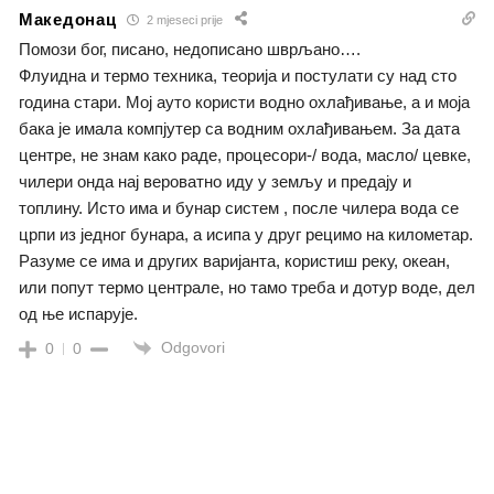
Македонац
2 mjeseci prije
Помози бог, писано, недописано шврљано….
Флуидна и термо техника, теорија и постулати су над сто
година стари. Мој ауто користи водно охлађивање, а и моја
бака је имала компјутер са водним охлађивањем. За дата
центре, не знам како раде, процесори-/ вода, масло/ цевке,
чилери онда нај вероватно иду у земљу и предају и
топлину. Исто има и бунар систем , после чилера вода се
црпи из једног бунара, а исипа у друг рецимо на километар.
Разуме се има и других варијанта, користиш реку, океан,
или попут термо централе, но тамо треба и дотур воде, дел
од ње испарује.
Odgovori
0
0