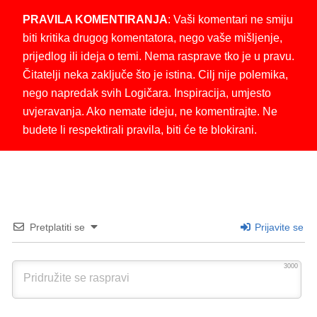
PRAVILA KOMENTIRANJA
: Vaši komentari ne smiju
biti kritika drugog komentatora, nego vaše mišljenje,
prijedlog ili ideja o temi. Nema rasprave tko je u pravu.
Čitatelji neka zaključe što je istina. Cilj nije polemika,
nego napredak svih Logičara. Inspiracija, umjesto
uvjeravanja. Ako nemate ideju, ne komentirajte. Ne
budete li respektirali pravila, biti će te blokirani.
Pretplatiti se
Prijavite se
3000