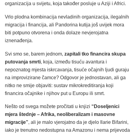
organizacija u svijetu, koja također posluje u Aziji i Africi.
Vrlo plodna kombinacija nevladinih organizacija, ilegalnih
migracija i financija, ali Pandorina kutija još uvijek mora
biti potpuno otvorena i onda dolaze nevjerojatna
iznenađenja.
Svi smo se, barem jednom,
zapitali tko financira skupa
putovanja smrti
, koja, između tisuću avantura i
nepoznatog mjesta iskrcavanja, tisuće očajnih ljudi guraju
na improvizirane čamce? Odgovor je jednostavan, ali ga
nitko ne smije objaviti: sustav mikrokreditiranja koji
financira očajnike i njihov put u Europu ili smrt.
Nešto od svega možete pročitati u knjizi
“Doseljenici
mjera štednje – Afrika, neoliberalizam i masovne
migracije”
, ali je malo vjerojatno da je djelo Ilarie Bifarini,
iako je trenutno nedostupna na Amazonu i nema prijevoda