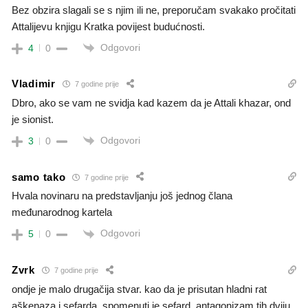
Bez obzira slagali se s njim ili ne, preporučam svakako pročitati
Attalijevu knjigu Kratka povijest budućnosti.
Odgovori
4
0
Vladimir
7 godine prije
Dbro, ako se vam ne svidja kad kazem da je Attali khazar, ond
je sionist.
Odgovori
3
0
samo tako
7 godine prije
Hvala novinaru na predstavljanju još jednog člana
međunarodnog kartela
Odgovori
5
0
Zvrk
7 godine prije
ondje je malo drugačija stvar. kao da je prisutan hladni rat
aškenaza i sefarda. spomenuti je sefard. antagonizam tih dviju