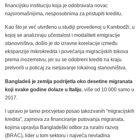
financijsku instituciju koja je odobravala novac
najsiromašnijima, nesposobnima za pristupiti kreditu.
Kao što je već utvrđeno u studiji provedenoj u Kambodži, u
kojoj se analiziraju učestalost i modaliteti emigracije
stanovništva, došlo je do izravne korelacije između
ekspanzije mikrokredita i povećanja migracijskih tokova
prema inozemstvu, jer su se odobreni krediti na kraju
pretvorili u poticaj za iseljavanje lokalnog stanovništva.
Bangladeš je zemlja podrijetla oko desetine migranata
koji svake godine dolaze u Italiju
, više od 10 000 samo u
2017.
I upravo je tamo procvjetao posao takozvanih “migracijskih
kredita”, zajmova za financiranje putovanja migranata,
kojima upravlja Bangladeški odbor za ruralni razvoj
(BRAC), lider u tom sektoru i najveća nevladina