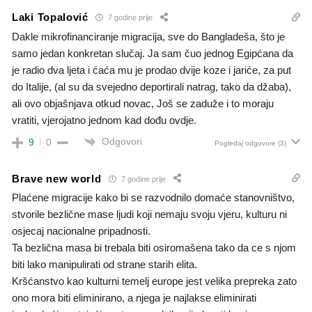
Laki Topalović
7 godine prije
Dakle mikrofinanciranje migracija, sve do Bangladeša, što je
samo jedan konkretan slučaj. Ja sam čuo jednog Egipćana da
je radio dva ljeta i ćaća mu je prodao dvije koze i jariće, za put
do Italije, (al su da svejedno deportirali natrag, tako da džaba),
ali ovo objašnjava otkud novac, Još se zaduže i to moraju
vratiti, vjerojatno jednom kad dođu ovdje.
Odgovori
9
0
Pogledaj odgovore
(3)
Brave new world
7 godine prije
Plaćene migracije kako bi se razvodnilo domaće stanovništvo,
stvorile bezlične mase ljudi koji nemaju svoju vjeru, kulturu ni
osjecaj nacionalne pripadnosti.
Ta bezlična masa bi trebala biti osiromašena tako da ce s njom
biti lako manipulirati od strane starih elita.
Kršćanstvo kao kulturni temelj europe jest velika prepreka zato
ono mora biti eliminirano, a njega je najlakse eliminirati