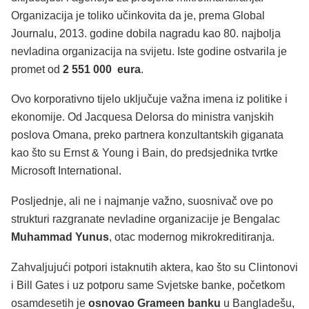
Organizacija je toliko učinkovita da je, prema Global
Journalu, 2013. godine dobila nagradu kao 80. najbolja
nevladina organizacija na svijetu. Iste godine ostvarila je
promet od
2 551 000 eura
.
Ovo korporativno tijelo uključuje važna imena iz politike i
ekonomije. Od Jacquesa Delorsa do ministra vanjskih
poslova Omana, preko partnera konzultantskih giganata
kao što su Ernst & Young i Bain, do predsjednika tvrtke
Microsoft International.
Posljednje, ali ne i najmanje važno, suosnivač ove po
strukturi razgranate nevladine organizacije je Bengalac
Muhammad Yunus
, otac modernog mikrokreditiranja.
Zahvaljujući potpori istaknutih aktera, kao što su Clintonovi
i Bill Gates i uz potporu same Svjetske banke, početkom
osamdesetih je
osnovao Grameen banku
u Bangladešu,