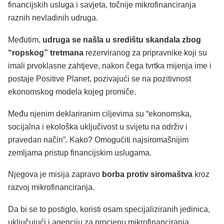
financijskih usluga i savjeta, točnije mikrofinanciranja
raznih nevladinih udruga.
Međutim,
udruga se našla u središtu skandala zbog
“ropskog” tretmana
rezerviranog za pripravnike koji su
imali prvoklasne zahtjeve, nakon čega tvrtka mijenja ime i
postaje Positive Planet, pozivajući se na pozitivnost
ekonomskog modela kojeg promiče.
Među njenim deklariranim ciljevima su “ekonomska,
socijalna i ekološka uključivost u svijetu na održiv i
pravedan način”. Kako? Omogućiti najsiromašnijim
zemljama pristup financijskim uslugama.
Njegova je misija zapravo
borba protiv siromaštva
kroz
razvoj mikrofinanciranja.
Da bi se to postiglo, koristi osam specijaliziranih jedinica,
uključujući i agenciju za procjenu mikrofinanciranja.