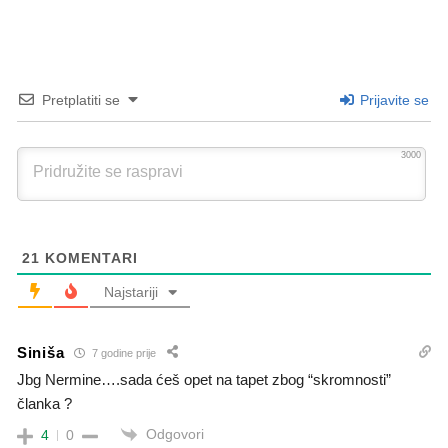
Pretplatiti se
Prijavite se
3000
21
KOMENTARI
Najstariji
Siniša
7 godine prije
Jbg Nermine….sada ćeš opet na tapet zbog “skromnosti”
članka ?
Odgovori
4
0