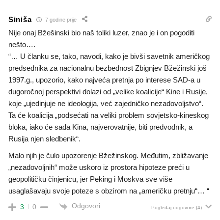
Siniša
7 godine prije
Nije onaj Bžešinski bio naš toliki luzer, znao je i on pogoditi
nešto….
“… U članku se, tako, navodi, kako je bivši savetnik američkog
predsednika za nacionalnu bezbednost Zbignjev Bžežinski još
1997.g., upozorio, kako najveća pretnja po interese SAD-a u
dugoročnoj perspektivi dolazi od „velike koalicije“ Kine i Rusije,
koje „ujedinjuje ne ideologija, već zajedničko nezadovoljstvo“.
Ta će koalicija „podsećati na veliki problem sovjetsko-kineskog
bloka, iako će sada Kina, najverovatnije, biti predvodnik, a
Rusija njen sledbenik“.
Malo njih je čulo upozorenje Bžežinskog. Međutim, zbližavanje
„nezadovoljnih“ može uskoro iz prostora hipoteze preći u
geopolitičku činjenicu, jer Peking i Moskva sve više
usaglašavaju svoje poteze s obzirom na „američku pretnju“… “
Odgovori
3
0
Pogledaj odgovore
(4)