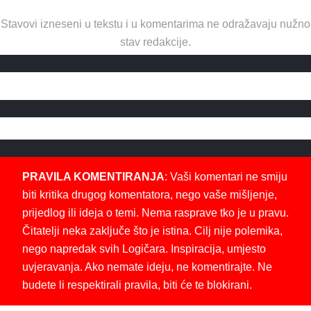
Stavovi izneseni u tekstu i u komentarima ne odražavaju nužno
stav redakcije.
PRAVILA KOMENTIRANJA
: Vaši komentari ne smiju
biti kritika drugog komentatora, nego vaše mišljenje,
prijedlog ili ideja o temi. Nema rasprave tko je u pravu.
Čitatelji neka zaključe što je istina. Cilj nije polemika,
nego napredak svih Logičara. Inspiracija, umjesto
uvjeravanja. Ako nemate ideju, ne komentirajte. Ne
budete li respektirali pravila, biti će te blokirani.