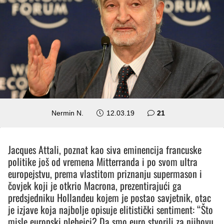
komentar
Nermin N.
12.03.19
21
Jacques Attali, poznat kao siva eminencija francuske
politike još od vremena Mitterranda i po svom ultra
europejstvu, prema vlastitom priznanju supermason i
čovjek koji je otkrio Macrona, prezentirajući ga
predsjedniku Hollandeu kojem je postao savjetnik, otac
je izjave koja najbolje opisuje elitistički sentiment: “Što
misle europski plebejci? Da smo euro stvorili za njihovu