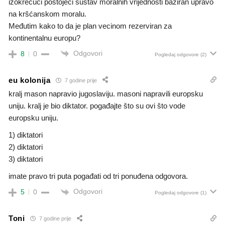
izokrećući postojeći sustav moralnih vrijednosti baziran upravo
na kršćanskom moralu.
Međutim kako to da je plan vecinom rezerviran za
kontinentalnu europu?
Odgovori
8
0
Pogledaj odgovore
(2)
eu kolonija
7 godine prije
kralj mason napravio jugoslaviju. masoni napravili europsku
uniju. kralj je bio diktator. pogađajte što su ovi što vode
europsku uniju.
1) diktatori
2) diktatori
3) diktatori
imate pravo tri puta pogađati od tri ponuđena odgovora.
Odgovori
5
0
Pogledaj odgovore
(1)
Toni
7 godine prije