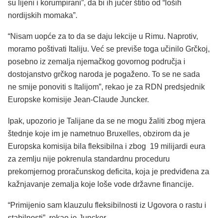
su lijeni i korumpirani”, da bi ih jučer štitio od “loših
nordijskih momaka”.
“Nisam uopće za to da se daju lekcije u Rimu. Naprotiv,
moramo poštivati ​​Italiju. Već se previše toga učinilo Grčkoj,
posebno iz zemalja njemačkog govornog područja i
dostojanstvo grčkog naroda je pogaženo. To se ne sada
ne smije ponoviti s Italijom”, rekao je za RDN predsjednik
Europske komisije Jean-Claude Juncker.
Ipak, upozorio je Talijane da se ne mogu žaliti zbog mjera
štednje koje im je nametnuo Bruxelles, obzirom da je
Europska komisija bila fleksibilna i zbog 19 milijardi eura
za zemlju nije pokrenula standardnu proceduru
prekomjernog proračunskog deficita, koja je predviđena za
kažnjavanje zemalja koje loše vode državne financije.
“Primijenio sam klauzulu fleksibilnosti iz Ugovora o rastu i
stabilnosti”, rekao je Juncker.