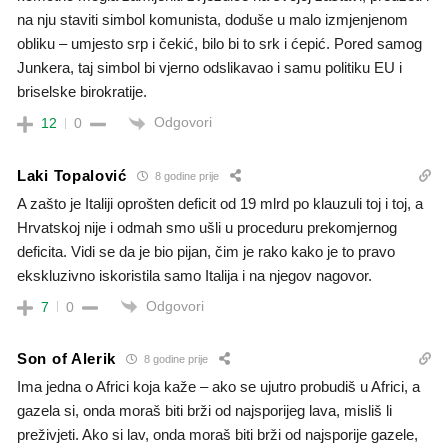
na nju staviti simbol komunista, doduše u malo izmjenjenom
obliku – umjesto srp i čekić, bilo bi to srk i ćepić. Pored samog
Junkera, taj simbol bi vjerno odslikavao i samu politiku EU i
briselske birokratije.
Odgovori
12
0
Laki Topalović
8 godine prije
A zašto je Italiji oprošten deficit od 19 mlrd po klauzuli toj i toj, a
Hrvatskoj nije i odmah smo ušli u proceduru prekomjernog
deficita. Vidi se da je bio pijan, čim je rako kako je to pravo
ekskluzivno iskoristila samo Italija i na njegov nagovor.
Odgovori
7
0
Son of Alerik
8 godine prije
Ima jedna o Africi koja kaže – ako se ujutro probudiš u Africi, a
gazela si, onda moraš biti brži od najsporijeg lava, misliš li
preživjeti. Ako si lav, onda moraš biti brži od najsporije gazele,