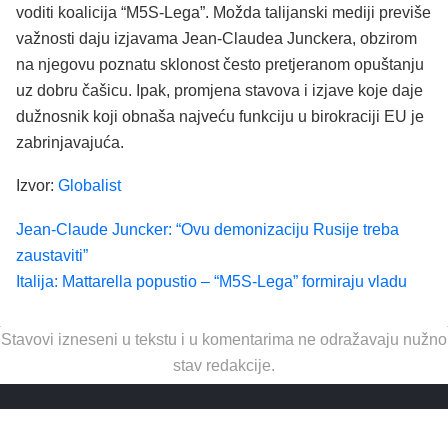
voditi koalicija “M5S-Lega”. Možda talijanski mediji previše
važnosti daju izjavama Jean-Claudea Junckera, obzirom
na njegovu poznatu sklonost često pretjeranom opuštanju
uz dobru čašicu. Ipak, promjena stavova i izjave koje daje
dužnosnik koji obnaša najveću funkciju u birokraciji EU je
zabrinjavajuća.
Izvor:
Globalist
Jean-Claude Juncker: “Ovu demonizaciju Rusije treba
zaustaviti”
Italija: Mattarella popustio – “M5S-Lega” formiraju vladu
Stavovi izneseni u tekstu i u komentarima ne odražavaju nužno
stav redakcije.