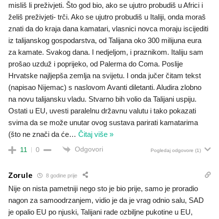
misliš li preživjeti. Što god bio, ako se ujutro probudiš u Africi i
želiš preživjeti- trči. Ako se ujutro probudiš u Italiji, onda moraš
znati da do kraja dana kamatari, vlasnici novca moraju iscijediti
iz talijanskog gospodarstva, od Talijana oko 300 milijuna eura
za kamate. Svakog dana. I nedjeljom, i praznikom. Italiju sam
prošao uzduž i poprijeko, od Palerma do Coma. Poslije
Hrvatske najljepša zemlja na svijetu. I onda jučer čitam tekst
(napisao Nijemac) s naslovom Avanti diletanti. Aludira zlobno
na novu talijansku vladu. Stvarno bih volio da Talijani uspiju.
Ostati u EU, uvesti paralelnu državnu valutu i tako pokazati
svima da se može unutar ovog sustava parirati kamatarima
(što ne znači da će
…
Čitaj više »
Odgovori
11
0
Pogledaj odgovore
(1)
Zorule
8 godine prije
Nije on nista pametniji nego sto je bio prije, samo je proradio
nagon za samoodrzanjem, vidio je da je vrag odnio salu, SAD
je opalio EU po njuski, Talijani rade ozbiljne pukotine u EU,