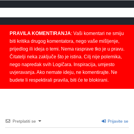
PRAVILA KOMENTIRANJA
: Vaši komentari ne smiju
biti kritika drugog komentatora, nego vaše mišljenje,
prijedlog ili ideja o temi. Nema rasprave tko je u pravu.
Čitatelji neka zaključe što je istina. Cilj nije polemika,
nego napredak svih Logičara. Inspiracija, umjesto
uvjeravanja. Ako nemate ideju, ne komentirajte. Ne
budete li respektirali pravila, biti će te blokirani.
Pretplatiti se
Prijavite se