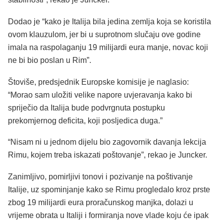
Dodao je “kako je Italija bila jedina zemlja koja se koristila
ovom klauzulom, jer bi u suprotnom slučaju ove godine
imala na raspolaganju 19 milijardi eura manje, novac koji
ne bi bio poslan u Rim”.
Štoviše, predsjednik Europske komisije je naglasio:
“Morao sam uložiti velike napore uvjeravanja kako bi
spriječio da Italija bude podvrgnuta postupku
prekomjernog deficita, koji posljedica duga.”
“Nisam ni u jednom dijelu bio zagovornik davanja lekcija
Rimu, kojem treba iskazati poštovanje”, rekao je Juncker.
Zanimljivo, pomirljivi tonovi i pozivanje na poštivanje
Italije, uz spominjanje kako se Rimu progledalo kroz prste
zbog 19 milijardi eura proračunskog manjka, dolazi u
vrijeme obrata u Italiji i formiranja nove vlade koju će ipak