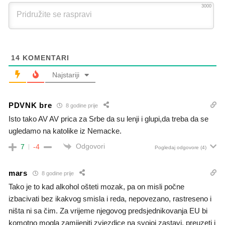
3000
14
KOMENTARI
Najstariji
PDVNK bre
8 godine prije
Isto tako AV AV prica za Srbe da su lenji i glupi,da treba da se
ugledamo na katolike iz Nemacke.
Odgovori
7
-4
Pogledaj odgovore
(4)
mars
8 godine prije
Tako je to kad alkohol ošteti mozak, pa on misli počne
izbacivati bez ikakvog smisla i reda, nepovezano, rastreseno i
ništa ni sa čim. Za vrijeme njegovog predsjednikovanja EU bi
komotno mogla zamijeniti zvjezdice na svojoj zastavi, preuzeti i