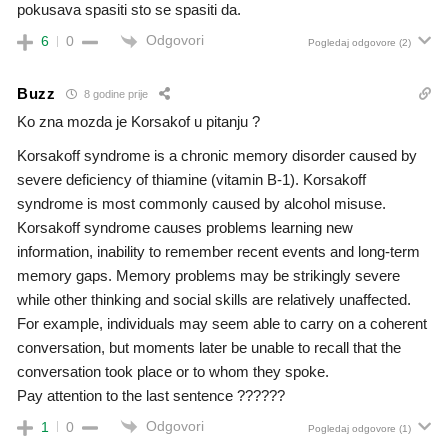
pokusava spasiti sto se spasiti da.
Odgovori
6
0
Pogledaj odgovore
(2)
Buzz
8 godine prije
Ko zna mozda je Korsakof u pitanju ?
Korsakoff syndrome is a chronic memory disorder caused by
severe deficiency of thiamine (vitamin B-1). Korsakoff
syndrome is most commonly caused by alcohol misuse.
Korsakoff syndrome causes problems learning new
information, inability to remember recent events and long-term
memory gaps. Memory problems may be strikingly severe
while other thinking and social skills are relatively unaffected.
For example, individuals may seem able to carry on a coherent
conversation, but moments later be unable to recall that the
conversation took place or to whom they spoke.
Pay attention to the last sentence ??????
Odgovori
1
0
Pogledaj odgovore
(1)