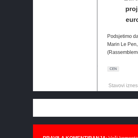
pro
eur
Podsjetimo da 
Marin Le Pen,
(Rassemblemen
CEN
Stavovi iznes