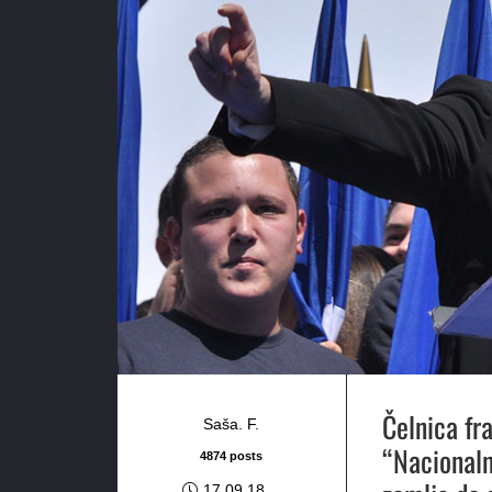
Čelnica fr
Saša. F.
“Nacionaln
4874 posts
17.09.18