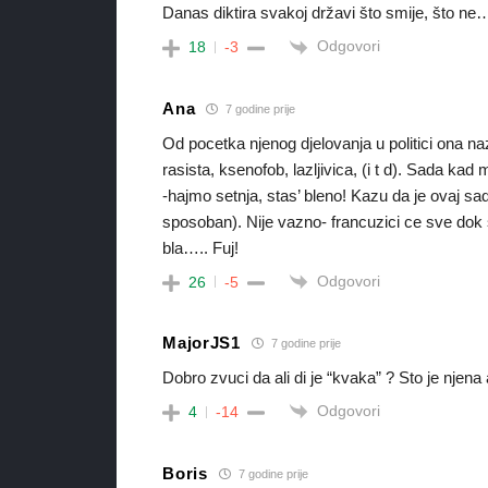
Danas diktira svakoj državi što smije, što ne
Odgovori
18
-3
Ana
7 godine prije
Od pocetka njenog djelovanja u politici ona na
rasista, ksenofob, lazljivica, (i t d). Sada kad
-hajmo setnja, stas’ bleno! Kazu da je ovaj sad
sposoban). Nije vazno- francuzici ce sve dok svi
bla….. Fuj!
Odgovori
26
-5
MajorJS1
7 godine prije
Dobro zvuci da ali di je “kvaka” ? Sto je njena
Odgovori
4
-14
Boris
7 godine prije