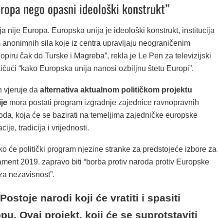
uropa nego opasni ideološki konstrukt”
a nije Europa. Europska unija je ideološki konstrukt, institucija
 anonimnih sila koje iz centra upravljaju neograničenim
opiru čak do Turske i Magreba”, rekla je Le Pen za televizijski
ičući “kako Europska unija nanosi ozbiljnu štetu Europi”.
 vjeruje da
alternativa aktualnom političkom projektu
je
mora postati program izgradnje zajednice ravnopravnih
oda, koja će se bazirati na temeljima zajedničke europske
acije, tradicija i vrijednosti.
ko će politički program njezine stranke za predstojeće izbore za
ament 2019. zapravo biti “borba protiv naroda protiv Europske
za nezavisnost”.
Postoje narodi koji će vratiti i spasiti
pu. Ovaj projekt, koji će se suprotstaviti