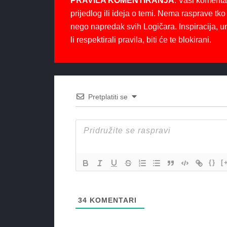
PRAVILA KOMENTIRANJA
: Vaši komenta
prijedlog ili ideja o temi. Nema rasprave tko 
nego napredak svih Logičara. Inspiracija, u
li respektirali pravila, biti će te blokirani.
Pretplatiti se
{}
[
34
KOMENTARI