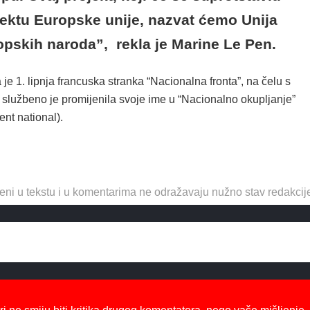
jektu Europske unije, nazvat ćemo Unija
opskih naroda”, rekla je Marine Le Pen.
je 1. lipnja francuska stranka “Nacionalna fronta”, na čelu s
 službeno je promijenila svoje ime u “Nacionalno okupljanje”
t national).
eni u tekstu i u komentarima ne odražavaju nužno stav redakcij