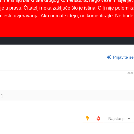
ri ne smiju biti kritika drugog komentatora, nego vaše mišljenje,
je u pravu. Čitatelji neka zaključe što je istina. Cilj nije polemika
mjesto uvjeravanja. Ako nemate ideju, ne komentirajte. Ne bude
Prijavite se
3000
+]
Najstariji