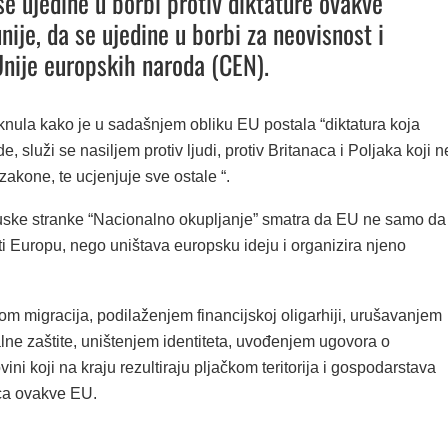
se ujedine u borbi protiv diktature ovakve
nije, da se ujedine u borbi za neovisnost i
Unije europskih naroda (CEN).
knula kako je u sadašnjem obliku EU postala “diktatura koja
, služi se nasiljem protiv ljudi, protiv Britanaca i Poljaka koji n
zakone, te ucjenjuje sve ostale “.
uske stranke “Nacionalno okupljanje” smatra da EU ne samo da
i Europu, nego uništava europsku ideju i organizira njeno
om migracija, podilaženjem financijskoj oligarhiji, urušavanjem
lne zaštite, uništenjem identiteta, uvođenjem ugovora o
vini koji na kraju rezultiraju pljačkom teritorija i gospodarstava
ca ovakve EU.