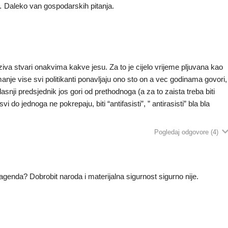
… Daleko van gospodarskih pitanja.
ziva stvari onakvima kakve jesu. Za to je cijelo vrijeme pljuvana kao
 manje vise svi politikanti ponavljaju ono sto on a vec godinama govori,
asnji predsjednik jos gori od prethodnoga (a za to zaista treba biti
 do jednoga ne pokrepaju, biti “antifasisti”, ” antirasisti” bla bla
Pogledaj odgovore
(4)
 agenda? Dobrobit naroda i materijalna sigurnost sigurno nije.