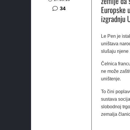
zemlje da 
Europske u
komentara
34
izgradnju 
Le Pen je ista
uništava narode
slušaju njene 
Čelnica franc
ne može zaštit
uništenje.
To čini poplav
sustava socija
slobodnoj trgo
zemalja člani