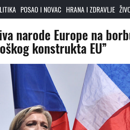
LITIKA
POSAO I NOVAC
HRANA I ZDRAVLJE
ŽIV
iva narode Europe na borb
loškog konstrukta EU”