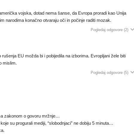
američka vojska, dotad nema šanse, da Evropa proradi kao Unija
kim narodima konačno otvaraju oči in počinje raditi mozak.
Pogledaj odgovore
(2)
 rušenja EU možda bi i pobijedila na izborima. Evropljani žele biti
ko mislim.
Pogledaj odgovore
(5)
a sa zakonom o govoru mržnje…
koje su progurali mediji, “slobodnjaci” ne dobiju 5 minuta…
ca.