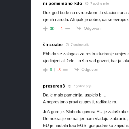
ni pomembno kdo
7 godine prije
Dok god bude na evropskom tlu stacionirana 
njenih naroda. Ali ipak je dobro, da se evrops
Odgovori
30
-1
šinzoabe
7 godine prije
Ehh da se zalagala za restrukturiranje umjesto
ujedinjeni ali žele i to što sad govori, bar ja ta
Odgovori
6
-8
preseren3
7 godine prije
Da je malo pametnija, uspjelo bi…
A neprestano pravi gluposti, radikalizira.
Još gore je. Slobodu govora EU je zataškal
Demokratije nema, jer nam vladaju izabranici, 
EU je nastala kao EGS, gospodarska zajedni