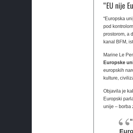
“EU nije E
“Europska unij
pod kontrolom
prostorom, a d
kanal BFM, ist
Marine Le Pen
Europske uni
europskih nar
kulture, civiliz
Objavila je ka
Europski parl
unije – borba 
“
Euro