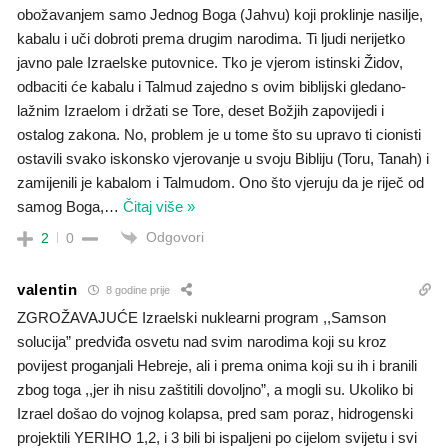
obožavanjem samo Jednog Boga (Jahvu) koji proklinje nasilje,
kabalu i uči dobroti prema drugim narodima. Ti ljudi nerijetko
javno pale Izraelske putovnice. Tko je vjerom istinski Židov,
odbaciti će kabalu i Talmud zajedno s ovim biblijski gledano-
lažnim Izraelom i držati se Tore, deset Božjih zapovijedi i
ostalog zakona. No, problem je u tome što su upravo ti cionisti
ostavili svako iskonsko vjerovanje u svoju Bibliju (Toru, Tanah) i
zamijenili je kabalom i Talmudom. Ono što vjeruju da je riječ od
samog Boga,
…
Čitaj više »
Odgovori
2
0
valentin
8 godine prije
ZGROŽAVAJUĆE Izraelski nuklearni program ,,Samson
solucija” predviđa osvetu nad svim narodima koji su kroz
povijest proganjali Hebreje, ali i prema onima koji su ih i branili
zbog toga ,,jer ih nisu zaštitili dovoljno”, a mogli su. Ukoliko bi
Izrael došao do vojnog kolapsa, pred sam poraz, hidrogenski
projektili YERIHO 1,2, i 3 bili bi ispaljeni po cijelom svijetu i svi