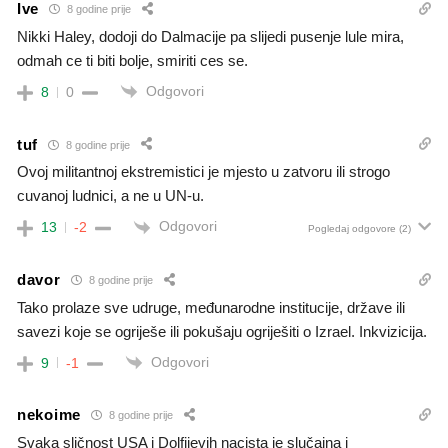
Ive
8 godine prije
Nikki Haley, dodoji do Dalmacije pa slijedi pusenje lule mira,
odmah ce ti biti bolje, smiriti ces se.
Odgovori
8
0
tuf
8 godine prije
Ovoj militantnoj ekstremistici je mjesto u zatvoru ili strogo
cuvanoj ludnici, a ne u UN-u.
Odgovori
13
-2
Pogledaj odgovore
(2)
davor
8 godine prije
Tako prolaze sve udruge, međunarodne institucije, države ili
savezi koje se ogriješe ili pokušaju ogriješiti o Izrael. Inkvizicija.
Odgovori
9
-1
nekoime
8 godine prije
Svaka sličnost USA i Dolfijevih nacista je slučajna i