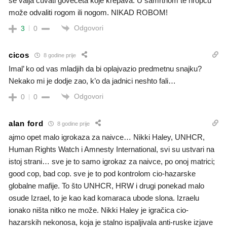
se valja čuvati govečeta koje krepava. U samrtnom te hropcu
može odvaliti rogom ili nogom. NIKAD ROBOM!
Odgovori
3
0
cicos
8 godine prije
Imal’ ko od vas mladjih da bi oplajvazio predmetnu snajku?
Nekako mi je dodje zao, k’o da jadnici neshto fali…
Odgovori
0
0
alan ford
8 godine prije
ajmo opet malo igrokaza za naivce… Nikki Haley, UNHCR,
Human Rights Watch i Amnesty International, svi su ustvari na
istoj strani… sve je to samo igrokaz za naivce, po onoj matrici;
good cop, bad cop. sve je to pod kontrolom cio-hazarske
globalne mafije. To što UNHCR, HRW i drugi ponekad malo
osude Izrael, to je kao kad komaraca ubode slona. Izraelu
ionako ništa nitko ne može. Nikki Haley je igračica cio-
hazarskih nekonosa, koja je stalno ispaljivala anti-ruske izjave