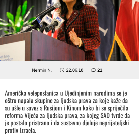
komentar
Nermin N.
22.06.18
21
Američka veleposlanica u Ujedinjenim narodima se je
oštro napala skupine za ljudska prava za koje kaže da
su ušle u savez s Rusijom i Kinom kako bi se spriječila
reforma Vijeća za ljudska prava, za kojeg SAD tvrde da
je postalo pristrano i da sustavno djeluje neprijateljski
protiv Izraela.