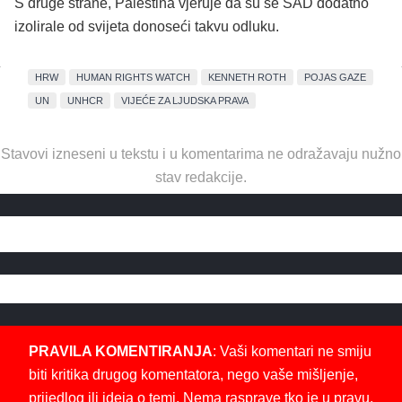
S druge strane, Palestina vjeruje da su se SAD dodatno
izolirale od svijeta donoseći takvu odluku.
HRW
HUMAN RIGHTS WATCH
KENNETH ROTH
POJAS GAZE
UN
UNHCR
VIJEĆE ZA LJUDSKA PRAVA
Stavovi izneseni u tekstu i u komentarima ne odražavaju nužno
stav redakcije.
PRAVILA KOMENTIRANJA
: Vaši komentari ne smiju
biti kritika drugog komentatora, nego vaše mišljenje,
prijedlog ili ideja o temi. Nema rasprave tko je u pravu.