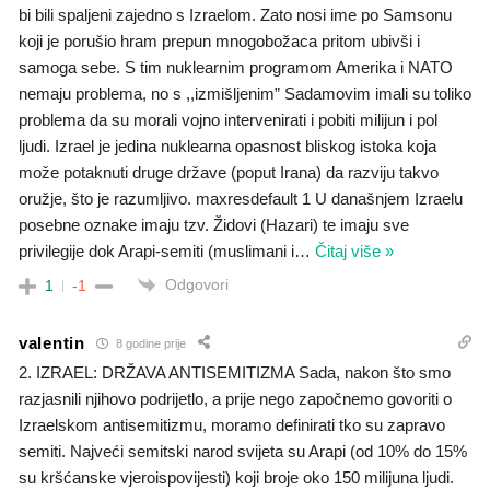
bi bili spaljeni zajedno s Izraelom. Zato nosi ime po Samsonu
koji je porušio hram prepun mnogobožaca pritom ubivši i
samoga sebe. S tim nuklearnim programom Amerika i NATO
nemaju problema, no s ,,izmišljenim” Sadamovim imali su toliko
problema da su morali vojno intervenirati i pobiti milijun i pol
ljudi. Izrael je jedina nuklearna opasnost bliskog istoka koja
može potaknuti druge države (poput Irana) da razviju takvo
oružje, što je razumljivo. maxresdefault 1 U današnjem Izraelu
posebne oznake imaju tzv. Židovi (Hazari) te imaju sve
privilegije dok Arapi-semiti (muslimani i
…
Čitaj više »
Odgovori
1
-1
valentin
8 godine prije
2. IZRAEL: DRŽAVA ANTISEMITIZMA Sada, nakon što smo
razjasnili njihovo podrijetlo, a prije nego započnemo govoriti o
Izraelskom antisemitizmu, moramo definirati tko su zapravo
semiti. Najveći semitski narod svijeta su Arapi (od 10% do 15%
su kršćanske vjeroispovijesti) koji broje oko 150 milijuna ljudi.