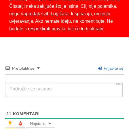
Čitatelji neka zaključe što je istina. Cilj nije polemika,
nego napredak svih Logičara. Inspiracija, umjesto
uvjeravanja. Ako nemate ideju, ne komentirajte. Ne
budete li respektirali pravila, biti će te blokirani.
Pretplatiti se
Prijavite se
3000
21
KOMENTARI
Najstariji