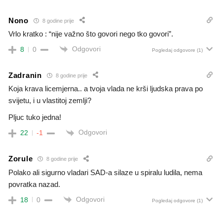
Nono
8 godine prije
Vrlo kratko : “nije važno što govori nego tko govori”.
Odgovori
8
0
Pogledaj odgovore
(1)
Zadranin
8 godine prije
Koja krava licemjerna.. a tvoja vlada ne krši ljudska prava po
svijetu, i u vlastitoj zemlji?
Pljuc tuko jedna!
Odgovori
22
-1
Zorule
8 godine prije
Polako ali sigurno vladari SAD-a silaze u spiralu ludila, nema
povratka nazad.
Odgovori
18
0
Pogledaj odgovore
(1)