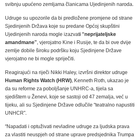
svibnju upućeno zemljama članicama Ujedinjenih naroda.
Udruge su upozorile da bi predložene promjene od strane
Sjedinjenih Država koje su predane Općoj skupštini
Ujedinjenih naroda mogle izazvat
i “neprijateljske
amandmane”
, vjerojatno Kine i Rusije, te da bi ove dvije
zemlje dobile široku podršku koju Sjedinjene Države
vjerojatno ne bi mogle spriječiti.
Reagirajući na riječi Nikki Haley, izvršni direktor udruge
Human Rights Watch (HRW)
, Kenneth Roth, ukazao je
da su reforme za poboljšanje UNHRC-a, tijela sa
sjedištem u Ženevi, koje se sastoji od 47 zemalja, već u
tijeku, ali su Sjedinjene Države odlučile “teatralno napustiti
UNHCR”.
“Napadati i optuživati nevladine udruge za ljudska prava
za vlastiti neuspjeh od strane uprave predsjednika Trumpa