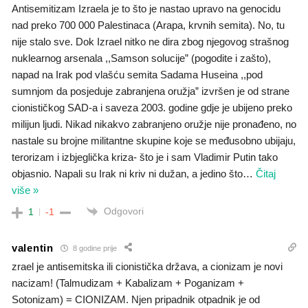
Antisemitizam Izraela je to što je nastao upravo na genocidu
nad preko 700 000 Palestinaca (Arapa, krvnih semita). No, tu
nije stalo sve. Dok Izrael nitko ne dira zbog njegovog strašnog
nuklearnog arsenala ,,Samson solucije” (pogodite i zašto),
napad na Irak pod vlašću semita Sadama Huseina ,,pod
sumnjom da posjeduje zabranjena oružja” izvršen je od strane
cionističkog SAD-a i saveza 2003. godine gdje je ubijeno preko
milijun ljudi. Nikad nikakvo zabranjeno oružje nije pronađeno, no
nastale su brojne militantne skupine koje se međusobno ubijaju,
terorizam i izbjeglička kriza- što je i sam Vladimir Putin tako
objasnio. Napali su Irak ni kriv ni dužan, a jedino što
…
Čitaj
više »
Odgovori
1
-1
valentin
8 godine prije
zrael je antisemitska ili cionistička država, a cionizam je novi
nacizam! (Talmudizam + Kabalizam + Poganizam +
Sotonizam) = CIONIZAM. Njen pripadnik otpadnik je od