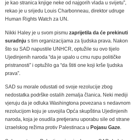
je kao stranica knjige neke od najgorih vlada u svijetu”,
rekao je u srijedu Louis Charbonneau, direktor udruge
Human Rights Watch za UN.
Nikki Haley je u svom pismu
zaprijetila da će prekinuti
suradnju
s tim organizacijama za ljudska prava. Nakon
što su SAD napustile UNHCR, optužile su ovo tijelo
Ujedinjenih naroda “da je upalo u crnu rupu političke
pristranosti” i optužilo ga “da štiti one koji krše ljudska
prava”.
SAD su morale odustati od svoje rezolucije zbog
nedostatka podrške ostalih zemalja članica. Neki mediji
vjeruju da je odluka Washingtona povezana s nedavnom
rezolucijom koju je usvojila Opća skupština Ujedinjenih
naroda, koja je osudila pretjeranu uporabu sile od strane
izraelskog režima protiv Palestinaca u
Pojasu Gaze
.