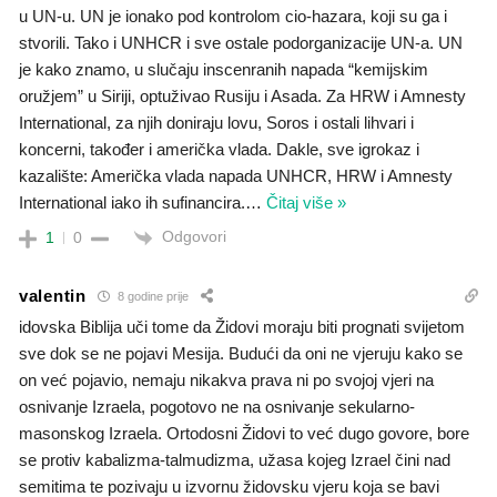
u UN-u. UN je ionako pod kontrolom cio-hazara, koji su ga i
stvorili. Tako i UNHCR i sve ostale podorganizacije UN-a. UN
je kako znamo, u slučaju inscenranih napada “kemijskim
oružjem” u Siriji, optuživao Rusiju i Asada. Za HRW i Amnesty
International, za njih doniraju lovu, Soros i ostali lihvari i
koncerni, također i američka vlada. Dakle, sve igrokaz i
kazalište: Američka vlada napada UNHCR, HRW i Amnesty
International iako ih sufinancira.
…
Čitaj više »
Odgovori
1
0
valentin
8 godine prije
idovska Biblija uči tome da Židovi moraju biti prognati svijetom
sve dok se ne pojavi Mesija. Budući da oni ne vjeruju kako se
on već pojavio, nemaju nikakva prava ni po svojoj vjeri na
osnivanje Izraela, pogotovo ne na osnivanje sekularno-
masonskog Izraela. Ortodosni Židovi to već dugo govore, bore
se protiv kabalizma-talmudizma, užasa kojeg Izrael čini nad
semitima te pozivaju u izvornu židovsku vjeru koja se bavi