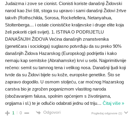
Judaizma i zove se cionist. Cionisti koriste današnji Židovski
narod kao živi štit, stoga su upravo i sami današnji Židovi žrtve
takvih (Rothschilda, Sorosa, Rockefellera, Netanyahua,
Stoltenberga… i ostale cionističke kraljevske i druge elite koja
želi pokoriti cijeli svijet). 1. ISTINA O PODRIJETLU
DANAŠNJIH ŽIDOVA Većina današnjih znanstvenika
(genetičara i sociologa) suglasno potvrđuju da su preko 90%
današnjih Židova Hazarskog (Europskog) podrijetla i kako
nemaju kap semitske (Abrahamske) krvi u sebi. Najprimitivnije
rečeno: semit su tamnog tena i velikog nosa. Današnji ljudi koji
tvrde da su Židovi bijele su kože, europske genetike. Što se
zapravo dogodilo. U osmom stoljeću, car moćnog Hazarskog
carstva bio je zgrožen poganizmom vlastitog naroda
(obožavanjem falusa, spolnim općenjem s životinjama,
orgijama i sl.) te je odlučio odabrati jednu od triju
…
Čitaj više »
Odgovori
1
0
Pogledaj odgovore
(1)