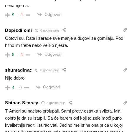
nenamjerna.
Odgovori
9
-1
Dopizdilomi
8 godine prije
Gotovi su. Rata i zarade sve manje a dugovi se gomilaju. Pod
hitno im treba neko veliko njesra.
Odgovori
9
-1
shumadinac
8 godine prije
Nije dobro.
Odgovori
4
0
Shihan Sensey
8 godine prije
Ti Ameri su načisto prolupali. Sami protiv ostatka svijeta. Ma i
dobro je da su istupili. Sa će barem oni koji to žele moći puno
kvalitetnije raditi i surađivati. Jedino me brine ona priča u kojoj