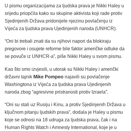
U pismu organizacijama za ljudska prava je Nikki Haley u
srijedu priopćila kako su skupine aktivista koji rade protiv
Sjedinjenih Država pridonijele njezinu povlačenju iz
Vijeća za ljudska prava Ujedinjenih naroda (UNHCR).
“Oni bi trebali znati da su njihovi napori da blokiraju
pregovore i osujete reforme bile faktor američke odluke da
se povuče iz UNHCR-a”, piše Nikki Haley u svom pismu.
Kao što smo izvjesili, u utorak su Nikki Haley i američki
državni tajnik
Mike Pompeo
najavili su povlačenje
Washingtona iz Vijeća za ljudska prava Ujedinjenih
naroda zbog “agresivne pristranosti protiv Izraela”.
“Oni su stali uz Rusiju i Kinu, a protiv Sjedinjenih Država u
ključnom pitanju ljudskih prava”, dodala je Haley u pismu
koje se odnosi na 18 udruga za ljudska prava, čak i na
Human Rights Watch i Amnesty International, koje je u