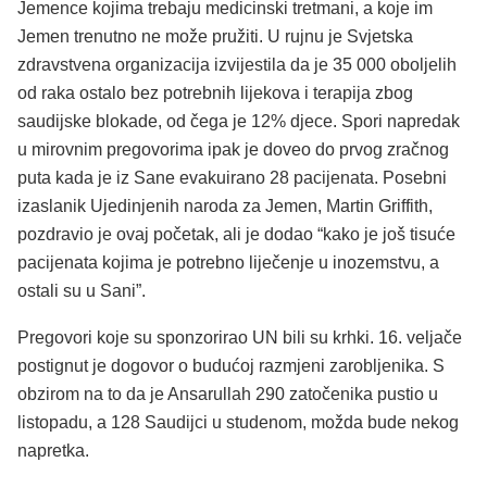
Jemence kojima trebaju medicinski tretmani, a koje im
Jemen trenutno ne može pružiti. U rujnu je Svjetska
zdravstvena organizacija izvijestila da je 35 000 oboljelih
od raka ostalo bez potrebnih lijekova i terapija zbog
saudijske blokade, od čega je 12% djece. Spori napredak
u mirovnim pregovorima ipak je doveo do prvog zračnog
puta kada je iz Sane evakuirano 28 pacijenata. Posebni
izaslanik Ujedinjenih naroda za Jemen, Martin Griffith,
pozdravio je ovaj početak, ali je dodao “kako je još tisuće
pacijenata kojima je potrebno liječenje u inozemstvu, a
ostali su u Sani”.
Pregovori koje su sponzorirao UN bili su krhki. 16. veljače
postignut je dogovor o budućoj razmjeni zarobljenika. S
obzirom na to da je Ansarullah 290 zatočenika pustio u
listopadu, a 128 Saudijci u studenom, možda bude nekog
napretka.