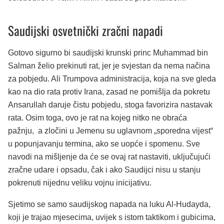
Saudijski osvetnički zračni napadi
Gotovo sigurno bi saudijski krunski princ Muhammad bin
Salman želio prekinuti rat, jer je svjestan da nema načina
za pobjedu. Ali Trumpova administracija, koja na sve gleda
kao na dio rata protiv Irana, zasad ne pomišlja da pokretu
Ansarullah daruje čistu pobjedu, stoga favorizira nastavak
rata. Osim toga, ovo je rat na kojeg nitko ne obraća
pažnju, a zločini u Jemenu su uglavnom „sporedna vijest“
u popunjavanju termina, ako se uopće i spomenu. Sve
navodi na mišljenje da će se ovaj rat nastaviti, uključujući
zračne udare i opsadu, čak i ako Saudijci nisu u stanju
pokrenuti nijednu veliku vojnu inicijativu.
Sjetimo se samo saudijskog napada na luku Al-Hudayda,
koji je trajao mjesecima, uvijek s istom taktikom i gubicima,