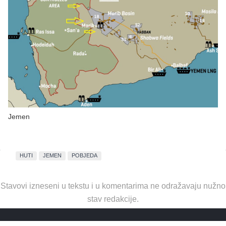
Jemen
HUTI
JEMEN
POBJEDA
Stavovi izneseni u tekstu i u komentarima ne odražavaju nužno
stav redakcije.