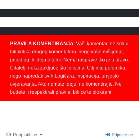
PRAVILA KOMENTIRANJA
: Vaši komentari ne smiju
biti kritika drugog komentatora, nego vaše mišljenje,
prijedlog ili ideja o temi. Nema rasprave tko je u pravu.
Čitatelji neka zaključe što je istina. Cilj nije polemika,
nego napredak svih Logičara. Inspiracija, umjesto
uvjeravanja. Ako nemate ideju, ne komentirajte. Ne
budete li respektirali pravila, biti će te blokirani.
Pretplatiti se
Prijavite se