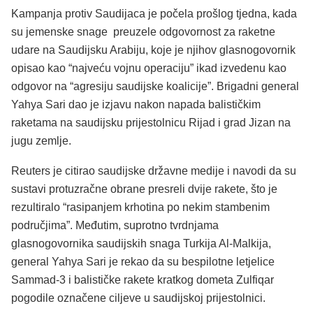
Kampanja protiv Saudijaca je počela prošlog tjedna, kada
su jemenske snage preuzele odgovornost za raketne
udare na Saudijsku Arabiju, koje je njihov glasnogovornik
opisao kao “najveću vojnu operaciju” ikad izvedenu kao
odgovor na “agresiju saudijske koalicije”. Brigadni general
Yahya Sari dao je izjavu nakon napada balističkim
raketama na saudijsku prijestolnicu Rijad i grad Jizan na
jugu zemlje.
Reuters je citirao saudijske državne medije i navodi da su
sustavi protuzračne obrane presreli dvije rakete, što je
rezultiralo “rasipanjem krhotina po nekim stambenim
područjima”. Međutim, suprotno tvrdnjama
glasnogovornika saudijskih snaga Turkija Al-Malkija,
general Yahya Sari je rekao da su bespilotne letjelice
Sammad-3 i balističke rakete kratkog dometa Zulfiqar
pogodile označene ciljeve u saudijskoj prijestolnici.