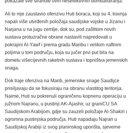
pokazale sve strahote ovih neselektivnih bombardiranja.
Ali to nije zaustavio ofenzivu Huti boraca, koji su 4. travnja
napali više utvrđenih položaja saudijske vojske u Jizanu i
Narjana u na jugu zemlje, dok su, pod zaštitom novih
sustava protuzračne obrane nastavili napredovati u
pokrajini Al-Yawf i prema gradu Maribu i velikim naftnim
poljima u tom području, koja su jučer prvi put bila na
dometu višecijevnih raketnih sustava i topništva jemenskih
snaga.
Dok traje ofenziva na Marib, jemenske snage Saudijce
prisiljavaju da se fokusiraju na obranu vlastitog teritorija.
Naime, Huti su pokrenuli ograničenu kopnenu operaciju u
južnom Najranu, u pustinji AK-Ajashir, uz graniCU SA
Saudijskom Arabijom, gdje su zauzeli položaje Al-Shakiri i
ogromna pustinjska područja. Huti napadaju Najran u
Saudijskoj Arabiji iz svog planinskog uporišta, sjeverne