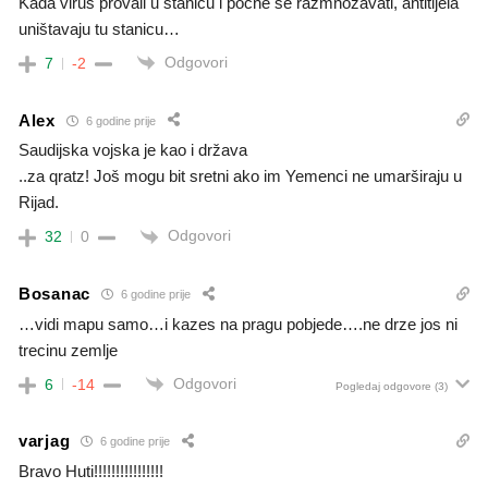
Kada virus provali u stanicu i počne se razmnožavati, antitijela
uništavaju tu stanicu…
Odgovori
7
-2
Alex
6 godine prije
Saudijska vojska je kao i država
..za qratz! Još mogu bit sretni ako im Yemenci ne umarširaju u
Rijad.
Odgovori
32
0
Bosanac
6 godine prije
…vidi mapu samo…i kazes na pragu pobjede….ne drze jos ni
trecinu zemlje
Odgovori
6
-14
Pogledaj odgovore
(3)
varjag
6 godine prije
Bravo Huti!!!!!!!!!!!!!!!!