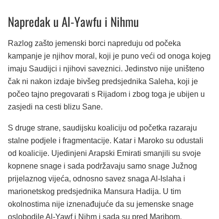
Napredak u Al-Yawfu i Nihmu
Razlog zašto jemenski borci napreduju od počeka
kampanje je njihov moral, koji je puno veći od onoga kojeg
imaju Saudijci i njihovi saveznici. Jedinstvo nije uništeno
čak ni nakon izdaje bivšeg predsjednika Saleha, koji je
počeo tajno pregovarati s Rijadom i zbog toga je ubijen u
zasjedi na cesti blizu Sane.
S druge strane, saudijsku koaliciju od početka razaraju
stalne podjele i fragmentacije. Katar i Maroko su odustali
od koalicije. Ujedinjeni Arapski Emirati smanjili su svoje
kopnene snage i sada podržavaju samo snage Južnog
prijelaznog vijeća, odnosno savez snaga Al-Islaha i
marionetskog predsjednika Mansura Hadija. U tim
okolnostima nije iznenađujuće da su jemenske snage
oslobodile Al-Yawf i Nihm i sada su pred Maribom.