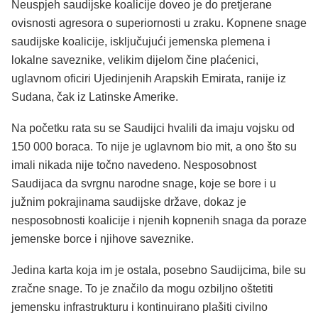
Neuspjeh saudijske koalicije doveo je do pretjerane
ovisnosti agresora o superiornosti u zraku. Kopnene snage
saudijske koalicije, isključujući jemenska plemena i
lokalne saveznike, velikim dijelom čine plaćenici,
uglavnom oficiri Ujedinjenih Arapskih Emirata, ranije iz
Sudana, čak iz Latinske Amerike.
Na početku rata su se Saudijci hvalili da imaju vojsku od
150 000 boraca. To nije je uglavnom bio mit, a ono što su
imali nikada nije točno navedeno. Nesposobnost
Saudijaca da svrgnu narodne snage, koje se bore i u
južnim pokrajinama saudijske države, dokaz je
nesposobnosti koalicije i njenih kopnenih snaga da poraze
jemenske borce i njihove saveznike.
Jedina karta koja im je ostala, posebno Saudijcima, bile su
zračne snage. To je značilo da mogu ozbiljno oštetiti
jemensku infrastrukturu i kontinuirano plašiti civilno