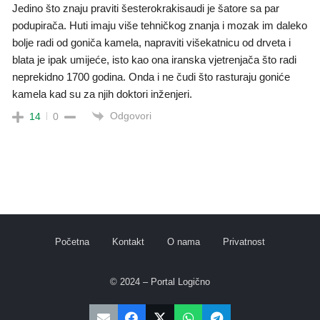
Jedino što znaju praviti šesterokrakisaudi je šatore sa par
podupirača. Huti imaju više tehničkog znanja i mozak im daleko
bolje radi od goniča kamela, napraviti višekatnicu od drveta i
blata je ipak umijeće, isto kao ona iranska vjetrenjača što radi
neprekidno 1700 godina. Onda i ne čudi što rasturaju goniće
kamela kad su za njih doktori inženjeri.
Odgovori
14
0
Početna
Kontakt
O nama
Privatnost
© 2024 – Portal Logično