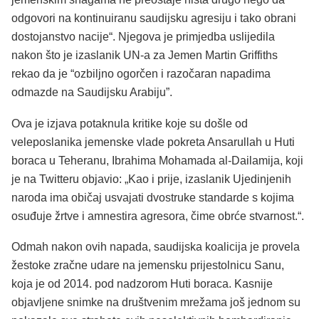
odgovori na kontinuiranu saudijsku agresiju i tako obrani
dostojanstvo nacije“. Njegova je primjedba uslijedila
nakon što je izaslanik UN-a za Jemen Martin Griffiths
rekao da je “ozbiljno ogorčen i razočaran napadima
odmazde na Saudijsku Arabiju”.
Ova je izjava potaknula kritike koje su došle od
veleposlanika jemenske vlade pokreta Ansarullah u Huti
boraca u Teheranu, Ibrahima Mohamada al-Dailamija, koji
je na Twitteru objavio: „Kao i prije, izaslanik Ujedinjenih
naroda ima običaj usvajati dvostruke standarde s kojima
osuđuje žrtve i amnestira agresora, čime obrće stvarnost.“.
Odmah nakon ovih napada, saudijska koalicija je provela
žestoke zračne udare na jemensku prijestolnicu Sanu,
koja je od 2014. pod nadzorom Huti boraca. Kasnije
objavljene snimke na društvenim mrežama još jednom su