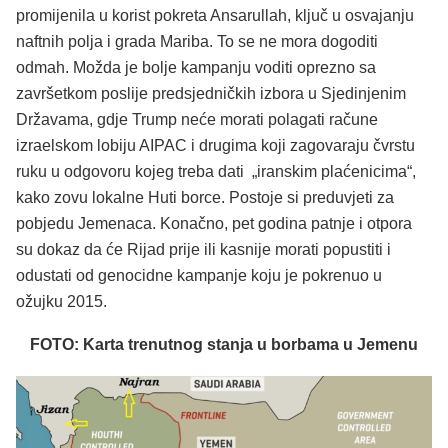
promijenila u korist pokreta Ansarullah, ključ u osvajanju
naftnih polja i grada Mariba. To se ne mora dogoditi
odmah. Možda je bolje kampanju voditi oprezno sa
završetkom poslije predsjedničkih izbora u Sjedinjenim
Državama, gdje Trump neće morati polagati račune
izraelskom lobiju AIPAC i drugima koji zagovaraju čvrstu
ruku u odgovoru kojeg treba dati „iranskim plaćenicima“,
kako zovu lokalne Huti borce. Postoje si preduvjeti za
pobjedu Jemenaca. Konačno, pet godina patnje i otpora
su dokaz da će Rijad prije ili kasnije morati popustiti i
odustati od genocidne kampanje koju je pokrenuo u
ožujku 2015.
FOTO: Karta trenutnog stanja u borbama u Jemenu