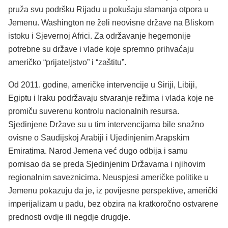
pruža svu podršku Rijadu u pokušaju slamanja otpora u
Jemenu. Washington ne želi neovisne države na Bliskom
istoku i Sjevernoj Africi. Za održavanje hegemonije
potrebne su države i vlade koje spremno prihvaćaju
američko “prijateljstvo” i “zaštitu”.
Od 2011. godine, američke intervencije u Siriji, Libiji,
Egiptu i Iraku podržavaju stvaranje režima i vlada koje ne
promiču suverenu kontrolu nacionalnih resursa.
Sjedinjene Države su u tim intervencijama bile snažno
ovisne o Saudijskoj Arabiji i Ujedinjenim Arapskim
Emiratima. Narod Jemena već dugo odbija i samu
pomisao da se preda Sjedinjenim Državama i njihovim
regionalnim saveznicima. Neuspjesi američke politike u
Jemenu pokazuju da je, iz povijesne perspektive, američki
imperijalizam u padu, bez obzira na kratkoročno ostvarene
prednosti ovdje ili negdje drugdje.