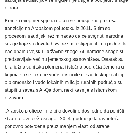
saudijska koalicija više nigdje nije uspjela pobijediti snage
otpora.
Korijen ovog neuspjeha nalazi se neuspjehu procesa
tranzicije na Arapskom poluotoku iz 2011. S tim se
procesom saudijski režim nadao da će svrgnuti narodne
snage koje su dovele bivši režim u slijepu ulicu i podijelile
nacionalnu vojsku i državne snage. Ali narodne snage su
predstavljale većinu jemenskog stanovništva. Ostatak su
bila južna sunitska plemena i istočna područja Jemena u
kojima su se lokalne vođe prislonile ili saudijskoj koaliciji,
a plemenske i vođe lokalnih milicija ruralnih područja su
stupili u savez s Al-Qaidom, neki kasnije s Islamskom
državom.
„Arapsko proljeće“ nije bilo dovoljno dosljedno da poništi
stvarnu ravnotežu snaga i 2014. godine je ta ravnoteža
ponovno potvrđena preuzimanjem vlasti od strane