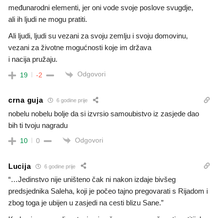
međunarodni elementi, jer oni vode svoje poslove svugdje,
ali ih ljudi ne mogu pratiti.
Ali ljudi, ljudi su vezani za svoju zemlju i svoju domovinu,
vezani za životne mogućnosti koje im država
i nacija pružaju.
Odgovori
19
-2
crna guja
6 godine prije
nobelu nobelu bolje da si izvrsio samoubistvo iz zasjede dao
bih ti tvoju nagradu
Odgovori
10
0
Lucija
6 godine prije
“…Jedinstvo nije uništeno čak ni nakon izdaje bivšeg
predsjednika Saleha, koji je počeo tajno pregovarati s Rijadom i
zbog toga je ubijen u zasjedi na cesti blizu Sane.”