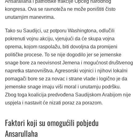
Ansarallaha i patriotske frakcije Općeg narodnog
kongresa. Ova se ravnoteža ne može poništiti čisto
unutarnjim manevrima.
Tako su Saudijci, uz potporu Washingtona, odlučili
pokrenuti vojnu akciju, vjerujući da će skupa vojna
oprema, kojom raspolažu, biti dovoljna da promijeni
političke procese. To se nije dogodilo jer se jemenske
snage bore za neovisnost Jemena i mogućnost društvenog
napretka stanovništva. Agresorski vojnici i njihovi lokalni
pomagači bore se za novac i strane vlade i logično je da
jemenske snage imaju viši moral i unutarnju podršku.
Zbog toga koalicija predvođena Saudijskom Arabijom nije
uspjela i nastavit će nizati poraz za porazom.
Faktori koji su omogućili pobjedu
Ansarullaha