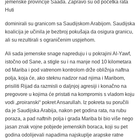
jemenske provincije Saada. Zapravo su od početka rata
Huti
dominirali su granicom sa Saudijskom Arabijom. Saudijska
koalicija je učinila je bezbroj pokušaja da osigura granicu,
ali su rezultirali s ograničenim uspjehom.
Ali sada jemenske snage napreduju i u pokrajini Al-Yawf,
istočno od Sane, a stigle su i na manje nod 10 kilometara
od Mariba i pod vatrenom kontrolom drže obližnja naftna
polja, koja će, ako steknu nadzor nad njima i Maribom,
prisiliti Rijad da razmisli o daljnjoj agresiji i konačno na
pregovore u kojima će pristati na kompromis s vladom koju
vodi „proiranski“ pokret Ansarullah. Iz pokreta su poručili
da je Saudijska Arabija, nakon pet godina rata, na rubu
poraza, a pad naftnih polja i grada Mariba bi bio više nego
jasan znak vojne pobjede jemenskih boraca, koji su pet
godina odolijevali napadima najskuplje arapske ratne