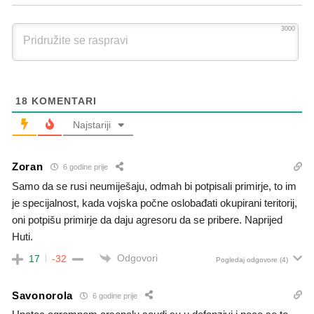
3000
18
KOMENTARI
Najstariji
Zoran
6 godine prije
Samo da se rusi neumiješaju, odmah bi potpisali primirje, to im
je specijalnost, kada vojska počne oslobađati okupirani teritorij,
oni potpišu primirje da daju agresoru da se pribere. Naprijed
Huti.
Odgovori
17
-32
Pogledaj odgovore
(4)
Savonorola
6 godine prije