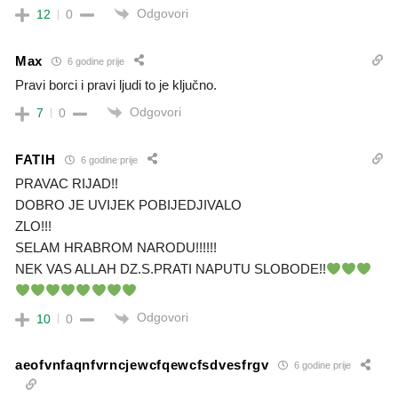
Odgovori
12
0
Max
6 godine prije
Pravi borci i pravi ljudi to je ključno.
Odgovori
7
0
FATIH
6 godine prije
PRAVAC RIJAD!!
DOBRO JE UVIJEK POBIJEDJIVALO
ZLO!!!
SELAM HRABROM NARODU!!!!!!
NEK VAS ALLAH DZ.S.PRATI NAPUTU SLOBODE!!
Odgovori
10
0
aeofvnfaqnfvrncjewcfqewcfsdvesfrgv
6 godine prije