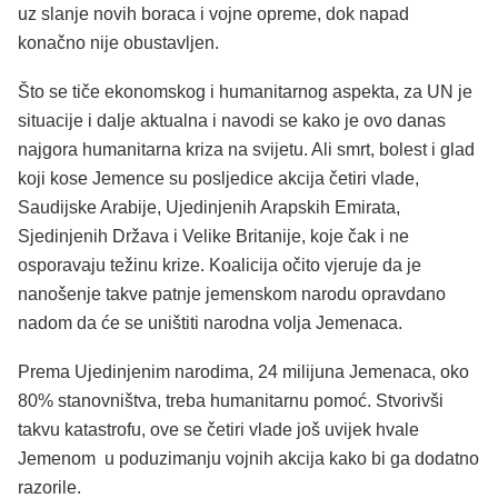
uz slanje novih boraca i vojne opreme, dok napad
konačno nije obustavljen.
Što se tiče ekonomskog i humanitarnog aspekta, za UN je
situacije i dalje aktualna i navodi se kako je ovo danas
najgora humanitarna kriza na svijetu. Ali smrt, bolest i glad
koji kose Jemence su posljedice akcija četiri vlade,
Saudijske Arabije, Ujedinjenih Arapskih Emirata,
Sjedinjenih Država i Velike Britanije, koje čak i ne
osporavaju težinu krize. Koalicija očito vjeruje da je
nanošenje takve patnje jemenskom narodu opravdano
nadom da će se uništiti narodna volja Jemenaca.
Prema Ujedinjenim narodima, 24 milijuna Jemenaca, oko
80% stanovništva, treba humanitarnu pomoć. Stvorivši
takvu katastrofu, ove se četiri vlade još uvijek hvale
Jemenom u poduzimanju vojnih akcija kako bi ga dodatno
razorile.