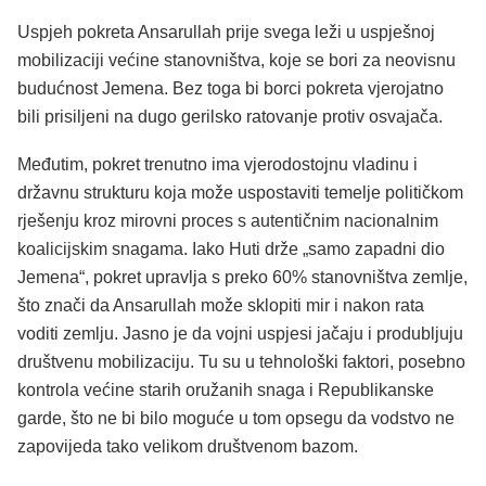
Uspjeh pokreta Ansarullah prije svega leži u uspješnoj
mobilizaciji većine stanovništva, koje se bori za neovisnu
budućnost Jemena. Bez toga bi borci pokreta vjerojatno
bili prisiljeni na dugo gerilsko ratovanje protiv osvajača.
Međutim, pokret trenutno ima vjerodostojnu vladinu i
državnu strukturu koja može uspostaviti temelje političkom
rješenju kroz mirovni proces s autentičnim nacionalnim
koalicijskim snagama. Iako Huti drže „samo zapadni dio
Jemena“, pokret upravlja s preko 60% stanovništva zemlje,
što znači da Ansarullah može sklopiti mir i nakon rata
voditi zemlju. Jasno je da vojni uspjesi jačaju i produbljuju
društvenu mobilizaciju. Tu su u tehnološki faktori, posebno
kontrola većine starih oružanih snaga i Republikanske
garde, što ne bi bilo moguće u tom opsegu da vodstvo ne
zapovijeda tako velikom društvenom bazom.