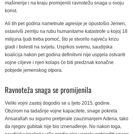
mašinerije i na kraju promijenili ravnotežu snaga u svoju
korist.
Ali tih pet godina nametnute agresije je opustošio Jemen,
ostavivši zemlju na rubu humanitarne katastrofe u kojoj 18
milijuna ljudi treba pomoć, što je stvorilo najveću krizu
gladi i bolesti na svijetu. Usprkos svemu, saudijska
koalicija nakon pet godina definitivni nije uspjela ostvariti
vojne ciljeve i njen kolaps će biti predznak konačne
pobjede jemenskog otpora.
Ravnoteža snaga se promijenila
Veliki vojni zastoj dogodio se u ljeto 2015. godine.
Obzirom na tadašnje vojne kapacitete, snage pokreta
Ansarallah su sigurno pretjerale zauzimanjem Adena, tako
da njegov gubitak nije bio iznenađenje. No nakon toga,