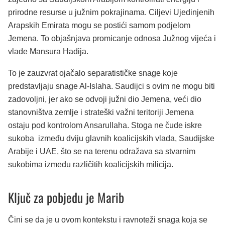
prirodne resurse u južnim pokrajinama. Ciljevi Ujedinjenih
Arapskih Emirata mogu se postići samom podjelom
Jemena. To objašnjava promicanje odnosa Južnog vijeća i
vlade Mansura Hadija.
To je zauzvrat ojačalo separatističke snage koje
predstavljaju snage Al-Islaha. Saudijci s ovim ne mogu biti
zadovoljni, jer ako se odvoji južni dio Jemena, veći dio
stanovništva zemlje i strateški važni teritoriji Jemena
ostaju pod kontrolom Ansarullaha. Stoga ne čude iskre
sukoba između dviju glavnih koalicijskih vlada, Saudijske
Arabije i UAE, što se na terenu odražava sa stvarnim
sukobima između različitih koalicijskih milicija.
Ključ za pobjedu je Marib
Čini se da je u ovom kontekstu i ravnoteži snaga koja se