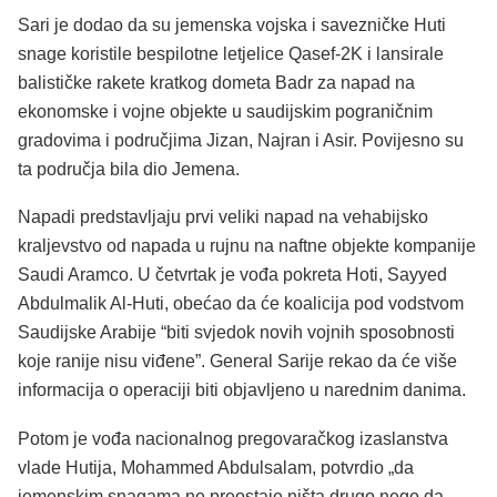
Sari je dodao da su jemenska vojska i savezničke Huti
snage koristile bespilotne letjelice Qasef-2K i lansirale
balističke rakete kratkog dometa Badr za napad na
ekonomske i vojne objekte u saudijskim pograničnim
gradovima i područjima Jizan, Najran i Asir. Povijesno su
ta područja bila dio Jemena.
Napadi predstavljaju prvi veliki napad na vehabijsko
kraljevstvo od napada u rujnu na naftne objekte kompanije
Saudi Aramco. U četvrtak je vođa pokreta Hoti, Sayyed
Abdulmalik Al-Huti, obećao da će koalicija pod vodstvom
Saudijske Arabije “biti svjedok novih vojnih sposobnosti
koje ranije nisu viđene”. General Sarije rekao da će više
informacija o operaciji biti objavljeno u narednim danima.
Potom je vođa nacionalnog pregovaračkog izaslanstva
vlade Hutija, Mohammed Abdulsalam, potvrdio „da
jemenskim snagama ne preostaje ništa drugo nego da