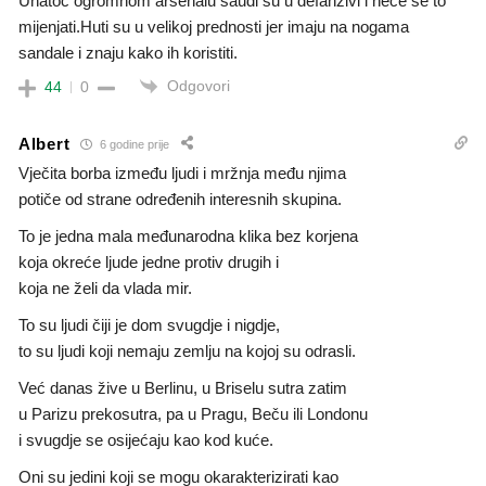
Unatoc ogromnom arsenalu saudi su u defanzivi i nece se to
mijenjati.Huti su u velikoj prednosti jer imaju na nogama
sandale i znaju kako ih koristiti.
Odgovori
44
0
Albert
6 godine prije
Vječita borba između ljudi i mržnja među njima
potiče od strane određenih interesnih skupina.
To je jedna mala međunarodna klika bez korjena
koja okreće ljude jedne protiv drugih i
koja ne želi da vlada mir.
To su ljudi čiji je dom svugdje i nigdje,
to su ljudi koji nemaju zemlju na kojoj su odrasli.
Već danas žive u Berlinu, u Briselu sutra zatim
u Parizu prekosutra, pa u Pragu, Beču ili Londonu
i svugdje se osijećaju kao kod kuće.
Oni su jedini koji se mogu okarakterizirati kao