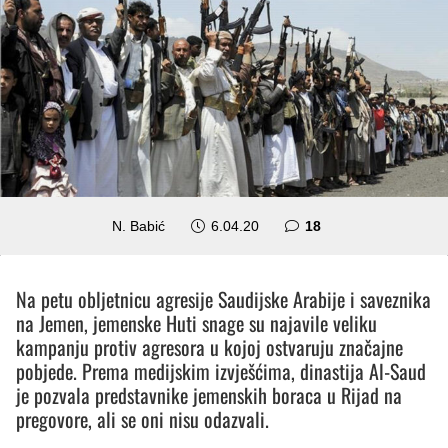
komentara
N. Babić
6.04.20
18
Na petu obljetnicu agresije Saudijske Arabije i saveznika
na Jemen, jemenske Huti snage su najavile veliku
kampanju protiv agresora u kojoj ostvaruju značajne
pobjede. Prema medijskim izvješćima, dinastija Al-Saud
je pozvala predstavnike jemenskih boraca u Rijad na
pregovore, ali se oni nisu odazvali.