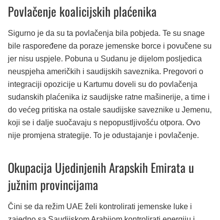
Povlačenje koalicijskih plaćenika
Sigurno je da su ta povlačenja bila pobjeda. Te su snage
bile raspoređene da poraze jemenske borce i povučene su
jer nisu uspjele. Pobuna u Sudanu je dijelom posljedica
neuspjeha američkih i saudijskih saveznika. Pregovori o
integraciji opozicije u Kartumu doveli su do povlačenja
sudanskih plaćenika iz saudijske ratne mašinerije, a time i
do većeg pritiska na ostale saudijske saveznike u Jemenu,
koji se i dalje suočavaju s nepopustljivošću otpora. Ovo
nije promjena strategije. To je odustajanje i povlačenje.
Okupacija Ujedinjenih Arapskih Emirata u
južnim provincijama
Čini se da režim UAE želi kontrolirati jemenske luke i
zajedno sa Saudijskom Arabijom kontrolirati energiju i