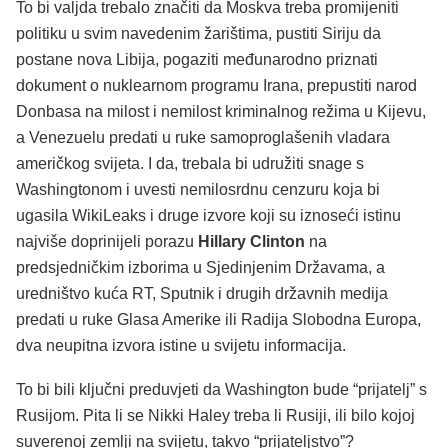
To bi valjda trebalo značiti da Moskva treba promijeniti
politiku u svim navedenim žarištima, pustiti Siriju da
postane nova Libija, pogaziti međunarodno priznati
dokument o nuklearnom programu Irana, prepustiti narod
Donbasa na milost i nemilost kriminalnog režima u Kijevu,
a Venezuelu predati u ruke samoproglašenih vladara
američkog svijeta. I da, trebala bi udružiti snage s
Washingtonom i uvesti nemilosrdnu cenzuru koja bi
ugasila WikiLeaks i druge izvore koji su iznoseći istinu
najviše doprinijeli porazu
Hillary Clinton
na
predsjedničkim izborima u Sjedinjenim Državama, a
uredništvo kuća RT, Sputnik i drugih državnih medija
predati u ruke Glasa Amerike ili Radija Slobodna Europa,
dva neupitna izvora istine u svijetu informacija.
To bi bili ključni preduvjeti da Washington bude “prijatelj” s
Rusijom. Pita li se Nikki Haley treba li Rusiji, ili bilo kojoj
suverenoj zemlji na svijetu, takvo “prijateljstvo”?