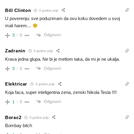
Bill Clinton
8 godine prije
U poverenju: sve poduzimam da ovu koku dovedem u svoj
mali harem…
Odgovori
3
0
Zadranin
8 godine prije
Krava jedna glupa. Ne bi je metlom taka, da mi je ne ukalja.
Odgovori
3
0
Elektricar
8 godine prije
Koja faca, super inteligentna zena, zenski Nikola Tesla !!!!
Odgovori
1
0
Borac2
8 godine prije
Bombay bitch