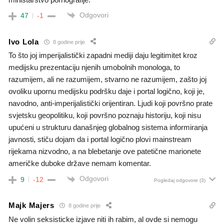
Odgovori
47
-1
Ivo Lola
8 godine prije
To što joj imperijalistički zapadni mediji daju legitimitet kroz
medijsku prezentaciju njenih umobolnih monologa, to
razumijem, ali ne razumijem, stvarno ne razumijem, zašto joj
ovoliku upornu medijsku podršku daje i portal logično, koji je,
navodno, anti-imperijalistički orijentiran. Ljudi koji površno prate
svjetsku geopolitiku, koji površno poznaju historiju, koji nisu
upućeni u strukturu današnjeg globalnog sistema informiranja
javnosti, stiču dojam da i portal logično plovi mainstream
rijekama nizvodno, a na blebetanje ove patetične marionete
američke duboke države nemam komentar.
Odgovori
9
-12
Pogledaj odgovore
(3)
Majk Majers
8 godine prije
Ne volin seksisticke izjave niti ih rabim, al ovde si nemogu