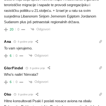
terorističke migracije i napade te provodi segregacijsku i
rasističku politiku u 21.stoljeću. + Izrael je u ratu sa svim
susjedima Libanonom Sirijom Jemenom Egiptom Jordanom
Sudanom plus još petnaestak regionalnih država.
Odgovori
20
0
Ana
8 godine prije
To vam vjerujemo.
Odgovori
6
0
GlorFindel
8 godine prije
Who’s nailin’ Nimrata?
Odgovori
6
0
Oko
8 godine prije
Hitno konsultovati Psaki I poslati nosace aviona na obalu