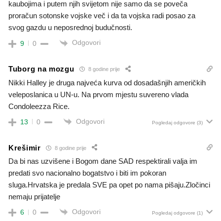
kaubojima i putem njih svijetom nije samo da se poveča
proračun sotonske vojske več i da ta vojska radi posao za
svog gazdu u neposrednoj budučnosti.
Odgovori
9
0
Tuborg na mozgu
8 godine prije
Nikki Halley je druga najveća kurva od dosadašnjih američkih
veleposlanica u UN-u. Na prvom mjestu suvereno vlada
Condoleezza Rice.
Odgovori
13
0
Pogledaj odgovore
(3)
Krešimir
8 godine prije
Da bi nas uzvišene i Bogom dane SAD respektirali valja im
predati svo nacionalno bogatstvo i biti im pokoran
sluga.Hrvatska je predala SVE pa opet po nama pišaju.Zločinci
nemaju prijatelje
Odgovori
6
0
Pogledaj odgovore
(1)