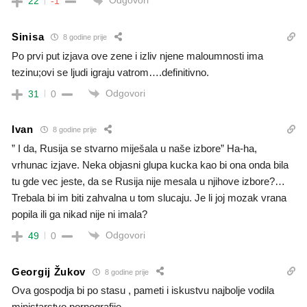
Odgovori
22
-1
Sinisa
8 godine prije
Po prvi put izjava ove zene i izliv njene maloumnosti ima
tezinu;ovi se ljudi igraju vatrom….definitivno.
Odgovori
31
0
Ivan
8 godine prije
” I da, Rusija se stvarno miješala u naše izbore” Ha-ha,
vrhunac izjave. Neka objasni glupa kucka kao bi ona onda bila
tu gde vec jeste, da se Rusija nije mesala u njihove izbore?…
Trebala bi im biti zahvalna u tom slucaju. Je li joj mozak vrana
popila ili ga nikad nije ni imala?
Odgovori
49
0
Georgij Žukov
8 godine prije
Ova gospodja bi po stasu , pameti i iskustvu najbolje vodila
ministarstvo pornografije.