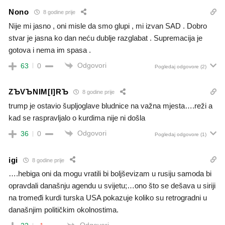
Nono
8 godine prije
Nije mi jasno , oni misle da smo glupi , mi izvan SAD . Dobro
stvar je jasna ko dan neću dublje razglabat . Supremacija je
gotova i nema im spasa .
Odgovori
63
0
Pogledaj odgovore
(2)
ZЪVЪNIM[I]RЪ
8 godine prije
trump je ostavio šupljoglave bludnice na važna mjesta….reži a
kad se raspravljalo o kurdima nije ni došla
Odgovori
36
0
Pogledaj odgovore
(1)
igi
8 godine prije
….hebiga oni da mogu vratili bi boljševizam u rusiju samoda bi
opravdali današnju agendu u svijetu;…ono što se dešava u siriji
na tromeđi kurdi turska USA pokazuje koliko su retrogradni u
današnjim političkim okolnostima.