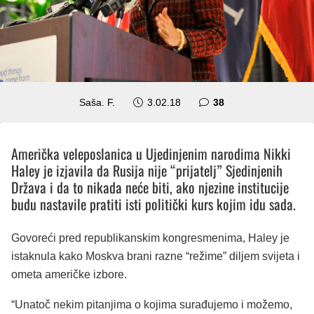
komentara
Saša. F.
3.02.18
38
Američka veleposlanica u Ujedinjenim narodima Nikki
Haley je izjavila da Rusija nije “prijatelj” Sjedinjenih
Država i da to nikada neće biti, ako njezine institucije
budu nastavile pratiti isti politički kurs kojim idu sada.
Govoreći pred republikanskim kongresmenima, Haley je
istaknula kako Moskva brani razne “režime” diljem svijeta i
ometa američke izbore.
“Unatoč nekim pitanjima o kojima surađujemo i možemo,