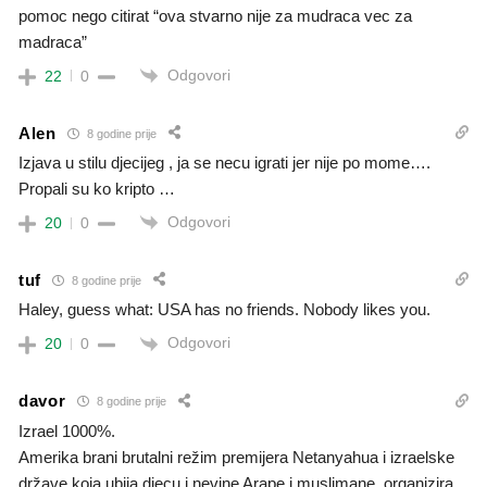
pomoc nego citirat “ova stvarno nije za mudraca vec za
madraca”
Odgovori
22
0
Alen
8 godine prije
Izjava u stilu djecijeg , ja se necu igrati jer nije po mome….
Propali su ko kripto …
Odgovori
20
0
tuf
8 godine prije
Haley, guess what: USA has no friends. Nobody likes you.
Odgovori
20
0
davor
8 godine prije
Izrael 1000%.
Amerika brani brutalni režim premijera Netanyahua i izraelske
države koja ubija djecu i nevine Arape i muslimane, organizira