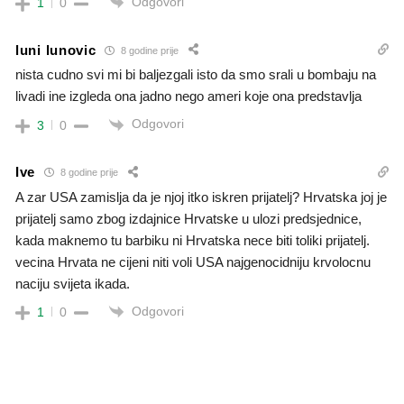
Odgovori
1
0
luni lunovic
8 godine prije
nista cudno svi mi bi baljezgali isto da smo srali u bombaju na
livadi ine izgleda ona jadno nego ameri koje ona predstavlja
Odgovori
3
0
Ive
8 godine prije
A zar USA zamislja da je njoj itko iskren prijatelj? Hrvatska joj je
prijatelj samo zbog izdajnice Hrvatske u ulozi predsjednice,
kada maknemo tu barbiku ni Hrvatska nece biti toliki prijatelj.
vecina Hrvata ne cijeni niti voli USA najgenocidniju krvolocnu
naciju svijeta ikada.
Odgovori
1
0