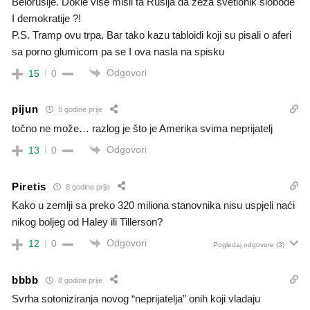
Belorusije. Dokle vise misli ta Rusija da zeza svetionik slobode
I demokratije ?!
P.S. Tramp ovu trpa. Bar tako kazu tabloidi koji su pisali o aferi
sa porno glumicom pa se I ova nasla na spisku
Odgovori
15
0
pijun
8 godine prije
točno ne može… razlog je što je Amerika svima neprijatelj
Odgovori
13
0
Piretis
8 godine prije
Kako u zemlji sa preko 320 miliona stanovnika nisu uspjeli naći
nikog boljeg od Haley ili Tillerson?
Odgovori
12
0
Pogledaj odgovore
(3)
bbbb
8 godine prije
Svrha sotoniziranja novog “neprijatelja” onih koji vladaju