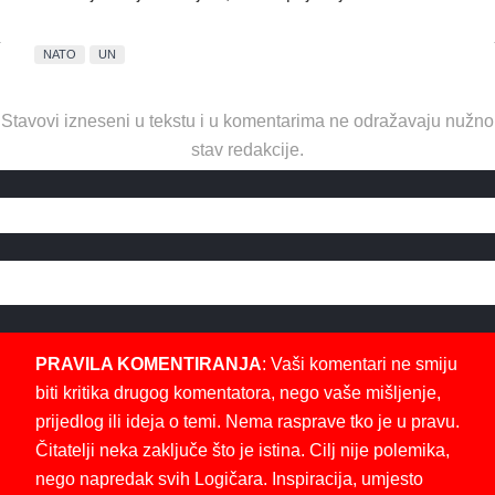
NATO
UN
Stavovi izneseni u tekstu i u komentarima ne odražavaju nužno
stav redakcije.
PRAVILA KOMENTIRANJA
: Vaši komentari ne smiju
biti kritika drugog komentatora, nego vaše mišljenje,
prijedlog ili ideja o temi. Nema rasprave tko je u pravu.
Čitatelji neka zaključe što je istina. Cilj nije polemika,
nego napredak svih Logičara. Inspiracija, umjesto