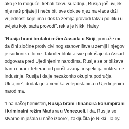
ako je to moguće, trebati takvu suradnju, Rusija još uvijek
nije naš prijatelj i neće biti sve dok se njezina vlada drži
vrijednosti koje ima i dok ta zemlja provodi takvu politiku u
svijetu koju sada provodi”, rekla je Nikki Haley.
“
Rusija brani brutalni režim Assada u Siriji,
pomaže mu
da čini zločine protiv civilnog stanovništva u zemlji i njegov
je sudionik u tome. Također blokira sve pokušaje da Assad
odgovara pred Ujedinjenim narodima. Rusija se približava
Iranu i brani Teheran od pooštravanja inspekcija nuklearne
industrije. Rusija i dalje nezakonito okupira područja
Ukrajine”, dodala je američka veleposlanica u Ujedinjenim
narodima.
“I na našoj hemisferi,
Rusija brani i financira korumpirani
i kriminalni režim Madura u Venezueli
. I da, Rusija se
stvarno miješala u naše izbore”, zaključila je Nikki Haley.