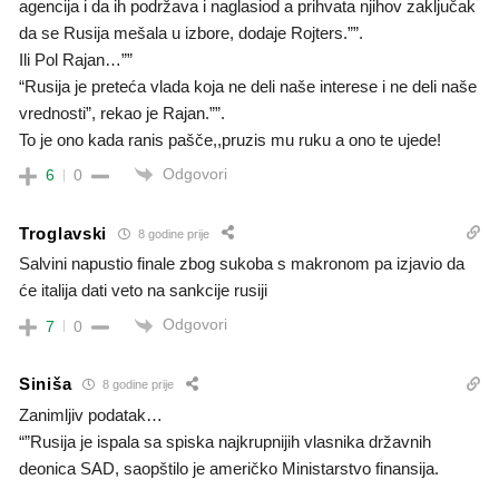
agencija i da ih podržava i naglasiod a prihvata njihov zaključak
da se Rusija mešala u izbore, dodaje Rojters.””.
Ili Pol Rajan…””
“Rusija je preteća vlada koja ne deli naše interese i ne deli naše
vrednosti”, rekao je Rajan.””.
To je ono kada ranis pašče,,pruzis mu ruku a ono te ujede!
Odgovori
6
0
Troglavski
8 godine prije
Salvini napustio finale zbog sukoba s makronom pa izjavio da
će italija dati veto na sankcije rusiji
Odgovori
7
0
Siniša
8 godine prije
Zanimljiv podatak…
“”Rusija je ispala sa spiska najkrupnijih vlasnika državnih
deonica SAD, saopštilo je američko Ministarstvo finansija.