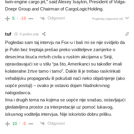
twin-engine cargo jet,” said Alexey Isaykin, President of Volga-
Dnepr Group and Chairman of CargoLogicHolding.
Odgovori
5
-19
Pogledaj odgovore
(4)
tuf
8 godine prije
Pogledao sam taj intervju na Fox-u i baš mi se nije svidjelo da
je Putin bez treptaja prešao preko voditeljeve zamjerke o
desecima tisuća mrtvih civila u ruskim akcijama u Siriji,
opravdavajući se u stilu “pa što, Amerikanci su također imali
kolateralne žrtve tamo i tamo”. Dakle ili je trebao raskrinkati
vehabijsku propagandu ili pokušati naći neko objašnjenje (ako
uopće postoji) – ovako je ostavio dojam hladnokrvnog
nalogodavca.
Ima i drugih tema na kojima se uopće nije snašao, ostavljajući
gledateljima prostor za interpretacije uz pomoć lukavog,
iskusnog voditelja intervjua. Nije iskoristio dobru priliku.
Odgovori
10
-5