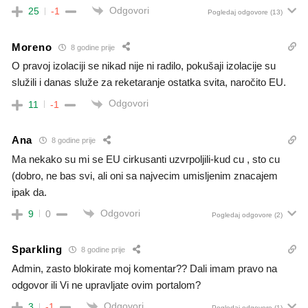
Odgovori
25
-1
Pogledaj odgovore
(13)
Moreno
8 godine prije
O pravoj izolaciji se nikad nije ni radilo, pokušaji izolacije su
služili i danas služe za reketaranje ostatka svita, naročito EU.
Odgovori
11
-1
Ana
8 godine prije
Ma nekako su mi se EU cirkusanti uzvrpoljili-kud cu , sto cu
(dobro, ne bas svi, ali oni sa najvecim umisljenim znacajem
ipak da.
Odgovori
9
0
Pogledaj odgovore
(2)
Sparkling
8 godine prije
Admin, zasto blokirate moj komentar?? Dali imam pravo na
odgovor ili Vi ne upravljate ovim portalom?
Odgovori
3
-1
Pogledaj odgovore
(1)