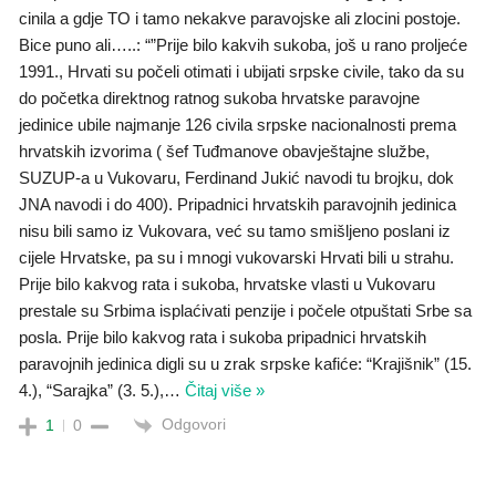
cinila a gdje TO i tamo nekakve paravojske ali zlocini postoje.
Bice puno ali…..: “”Prije bilo kakvih sukoba, još u rano proljeće
1991., Hrvati su počeli otimati i ubijati srpske civile, tako da su
do početka direktnog ratnog sukoba hrvatske paravojne
jedinice ubile najmanje 126 civila srpske nacionalnosti prema
hrvatskih izvorima ( šef Tuđmanove obavještajne službe,
SUZUP-a u Vukovaru, Ferdinand Jukić navodi tu brojku, dok
JNA navodi i do 400). Pripadnici hrvatskih paravojnih jedinica
nisu bili samo iz Vukovara, već su tamo smišljeno poslani iz
cijele Hrvatske, pa su i mnogi vukovarski Hrvati bili u strahu.
Prije bilo kakvog rata i sukoba, hrvatske vlasti u Vukovaru
prestale su Srbima isplaćivati penzije i počele otpuštati Srbe sa
posla. Prije bilo kakvog rata i sukoba pripadnici hrvatskih
paravojnih jedinica digli su u zrak srpske kafiće: “Krajišnik” (15.
4.), “Sarajka” (3. 5.),
…
Čitaj više »
Odgovori
1
0