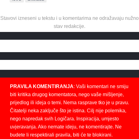
Stavovi izneseni u tekstu i u komentarima ne odražavaju nužno
stav redakcije.
PRAVILA KOMENTIRANJA
: Vaši komentari ne smiju
biti kritika drugog komentatora, nego vaše mišljenje,
prijedlog ili ideja o temi. Nema rasprave tko je u pravu.
Čitatelji neka zaključe što je istina. Cilj nije polemika,
nego napredak svih Logičara. Inspiracija, umjesto
uvjeravanja. Ako nemate ideju, ne komentirajte. Ne
budete li respektirali pravila, biti će te blokirani.