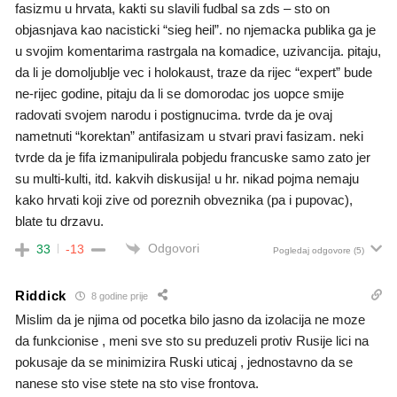
fasizmu u hrvata, kakti su slavili fudbal sa zds – sto on
objasnjava kao nacisticki “sieg heil”. no njemacka publika ga je
u svojim komentarima rastrgala na komadice, uzivancija. pitaju,
da li je domoljublje vec i holokaust, traze da rijec “expert” bude
ne-rijec godine, pitaju da li se domorodac jos uopce smije
radovati svojem narodu i postignucima. tvrde da je ovaj
nametnuti “korektan” antifasizam u stvari pravi fasizam. neki
tvrde da je fifa izmanipulirala pobjedu francuske samo zato jer
su multi-kulti, itd. kakvih diskusija! u hr. nikad pojma nemaju
kako hrvati koji zive od poreznih obveznika (pa i pupovac),
blate tu drzavu.
Odgovori
33
-13
Pogledaj odgovore
(5)
Riddick
8 godine prije
Mislim da je njima od pocetka bilo jasno da izolacija ne moze
da funkcionise , meni sve sto su preduzeli protiv Rusije lici na
pokusaje da se minimizira Ruski uticaj , jednostavno da se
nanese sto vise stete na sto vise frontova.