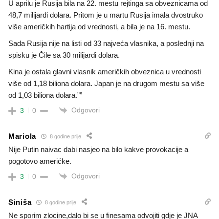
U aprilu je Rusija bila na 22. mestu rejtinga sa obveznicama od
48,7 milijardi dolara. Pritom je u martu Rusija imala dvostruko
više američkih hartija od vrednosti, a bila je na 16. mestu.
Sada Rusija nije na listi od 33 najveća vlasnika, a poslednji na
spisku je Čile sa 30 milijardi dolara.
Kina je ostala glavni vlasnik američkih obveznica u vrednosti
više od 1,18 biliona dolara. Japan je na drugom mestu sa više
od 1,03 biliona dolara.””
Odgovori
3
0
Mariola
8 godine prije
Nije Putin naivac dabi nasjeo na bilo kakve provokacije a
pogotovo amerićke.
Odgovori
3
0
Siniša
8 godine prije
Ne sporim zlocine,dalo bi se u finesama odvojiti gdje je JNA