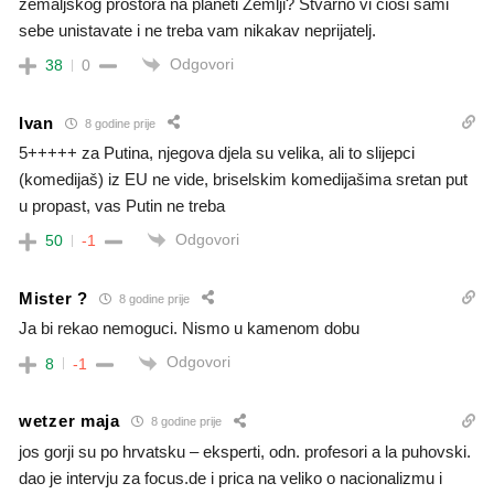
zemaljskog prostora na planeti Zemlji? Stvarno vi ciosi sami
sebe unistavate i ne treba vam nikakav neprijatelj.
Odgovori
38
0
Ivan
8 godine prije
5+++++ za Putina, njegova djela su velika, ali to slijepci
(komedijaš) iz EU ne vide, briselskim komedijašima sretan put
u propast, vas Putin ne treba
Odgovori
50
-1
Mister ?
8 godine prije
Ja bi rekao nemoguci. Nismo u kamenom dobu
Odgovori
8
-1
wetzer maja
8 godine prije
jos gorji su po hrvatsku – eksperti, odn. profesori a la puhovski.
dao je intervju za focus.de i prica na veliko o nacionalizmu i