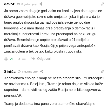
davor
8 godine prije
Ja samo znam da gdje god vidim na karti svijeta da su granice
država geometrijske ravne crte umjesto rijeka ili planina da je
tamo anglosaksonska gamad posijala svoje genocidne
tvorevine koje nam danas drže predavanja o demokraciji i
moralnoj superiornosti i pravu na prednapad na neku drugu
državu. Besmisleno je uopće pokušavati u 21.stoljeću
ponižavati državu kao Rusija čiji je prije svega antropološki
značaj golem a tek ostalo kulturološki i trgovinski.
Odgovori
21
0
Siniša
8 godine prije
Xahaxahaxa eno ga Kramp se nesto predomislio…:”Obraćajući
se novinarima u Beloj kući, Tramp je rekao da je mislio da kaže
suprotno – da ne vidi razlog zašto Rusija ne bi bila odgovorna,
prenosi AP.
Tramp je dodao da ima punu veru u američke obaveštajne