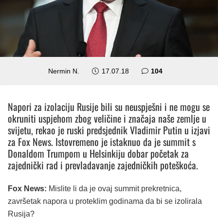
komentara
Nermin N.
17.07.18
104
Napori za izolaciju Rusije bili su neuspješni i ne mogu se
okruniti uspjehom zbog veličine i značaja naše zemlje u
svijetu, rekao je ruski predsjednik Vladimir Putin u izjavi
za Fox News. Istovremeno je istaknuo da je summit s
Donaldom Trumpom u Helsinkiju dobar početak za
zajednički rad i prevladavanje zajedničkih poteškoća.
Fox News:
Mislite li da je ovaj summit prekretnica,
završetak napora u proteklim godinama da bi se izolirala
Rusija?