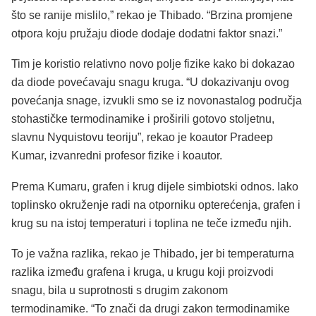
što se ranije mislilo,” rekao je Thibado. “Brzina promjene
otpora koju pružaju diode dodaje dodatni faktor snazi.”
Tim je koristio relativno novo polje fizike kako bi dokazao
da diode povećavaju snagu kruga. “U dokazivanju ovog
povećanja snage, izvukli smo se iz novonastalog područja
stohastičke termodinamike i proširili gotovo stoljetnu,
slavnu Nyquistovu teoriju”, rekao je koautor Pradeep
Kumar, izvanredni profesor fizike i koautor.
Prema Kumaru, grafen i krug dijele simbiotski odnos. Iako
toplinsko okruženje radi na otporniku opterećenja, grafen i
krug su na istoj temperaturi i toplina ne teče između njih.
To je važna razlika, rekao je Thibado, jer bi temperaturna
razlika između grafena i kruga, u krugu koji proizvodi
snagu, bila u suprotnosti s drugim zakonom
termodinamike. “To znači da drugi zakon termodinamike