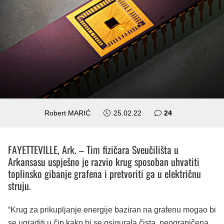
komentara
Robert MARIĆ
25.02.22
24
FAYETTEVILLE, Ark. – Tim fizičara Sveučilišta u
Arkansasu uspješno je razvio krug sposoban uhvatiti
toplinsko gibanje grafena i pretvoriti ga u električnu
struju.
“Krug za prikupljanje energije baziran na grafenu mogao bi
se ugraditi u čip kako bi se osigurala čista, neograničena,