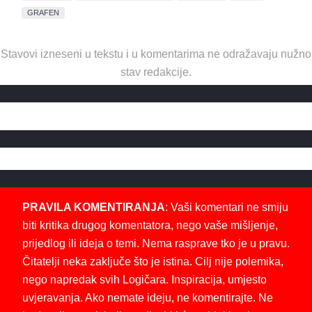
GRAFEN
Stavovi izneseni u tekstu i u komentarima ne odražavaju nužno
stav redakcije.
PRAVILA KOMENTIRANJA
: Vaši komentari ne smiju
biti kritika drugog komentatora, nego vaše mišljenje,
prijedlog ili ideja o temi. Nema rasprave tko je u pravu.
Čitatelji neka zaključe što je istina. Cilj nije polemika,
nego napredak svih Logičara. Inspiracija, umjesto
uvjeravanja. Ako nemate ideju, ne komentirajte. Ne