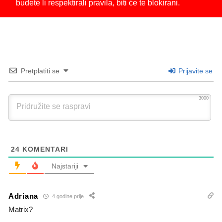
budete li respektirali pravila, biti će te blokirani.
Pretplatiti se
Prijavite se
3000
24
KOMENTARI
Najstariji
Adriana
4 godine prije
Matrix?