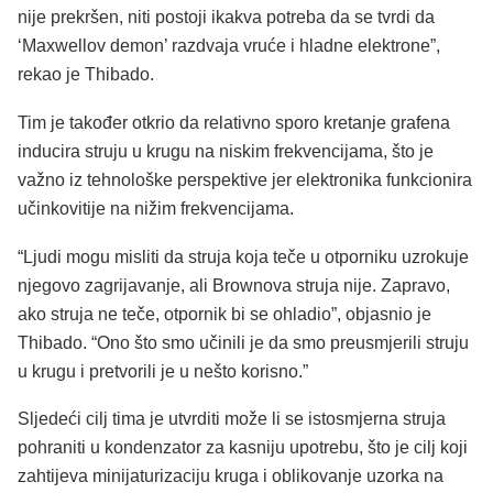
nije prekršen, niti postoji ikakva potreba da se tvrdi da
‘Maxwellov demon’ razdvaja vruće i hladne elektrone”,
rekao je Thibado.
Tim je također otkrio da relativno sporo kretanje grafena
inducira struju u krugu na niskim frekvencijama, što je
važno iz tehnološke perspektive jer elektronika funkcionira
učinkovitije na nižim frekvencijama.
“Ljudi mogu misliti da struja koja teče u otporniku uzrokuje
njegovo zagrijavanje, ali Brownova struja nije. Zapravo,
ako struja ne teče, otpornik bi se ohladio”, objasnio je
Thibado. “Ono što smo učinili je da smo preusmjerili struju
u krugu i pretvorili je u nešto korisno.”
Sljedeći cilj tima je utvrditi može li se istosmjerna struja
pohraniti u kondenzator za kasniju upotrebu, što je cilj koji
zahtijeva minijaturizaciju kruga i oblikovanje uzorka na