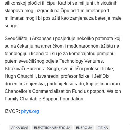
silikonskoj pločici ili čipu. Kad bi se milijuni tih sićušnih
sklopova mogli izgraditi na čipu od 1 milimetar po 1
milimetar, mogli bi poslužiti kao zamjena za baterije male
snage.
Sveučilište u Arkansasu posjeduje nekoliko patenata koji
su na čekanju na američkom i međunarodnom tržištu na
tehnologiju i licencirali su je za komercijalnu primjenu
putem sveučilišnog odjela Technology Ventures.
Istraživači Surendra Singh, sveučilišni profesor fizike;
Hugh Churchill, izvanredni profesor fizike; i Jeff Dix,
docent inženjerstva, pridonijeli su radu, koji je financirao
Chancellor’s Commercialization Fund uz potporu Walton
Family Charitable Support Foundation.
IZVOR:
phys.org
ARKANSAS
ELEKTRIČNA ENERGIJA
ENERGIJA
FIZIKA