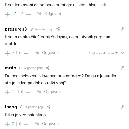
Boosterizovani ce se sada sami grejati zimi, hladiti leti.
Odgovori
12
0
preseren3
4 godine prije
Kad to ovako čitaš dobiješ dojam, da su stvorili perpetum
mobile.
Odgovori
7
0
Pogledaj odgovore
(1)
mrdo
4 godine prije
Đe onaj pelcovani slovenac malomorgen? Da ga nije strefio
strujni udar, pa dobio kratki spoj?
Odgovori
11
0
Incog
4 godine prije
Bil ih je već patentirao.
Odgovori
6
0