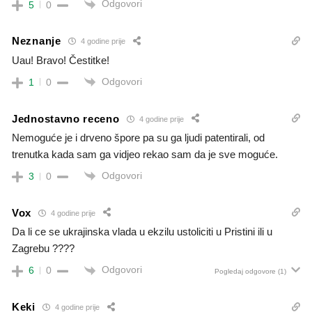
Odgovori
5
0
Neznanje
4 godine prije
Uau! Bravo! Čestitke!
Odgovori
1
0
Jednostavno receno
4 godine prije
Nemoguće je i drveno špore pa su ga ljudi patentirali, od
trenutka kada sam ga vidjeo rekao sam da je sve moguće.
Odgovori
3
0
Vox
4 godine prije
Da li ce se ukrajinska vlada u ekzilu ustoliciti u Pristini ili u
Zagrebu ????
Odgovori
6
0
Pogledaj odgovore
(1)
Keki
4 godine prije