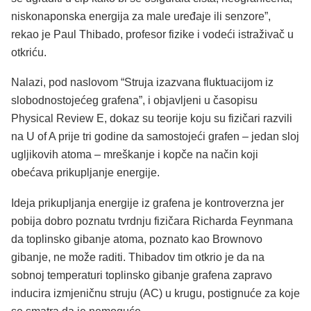
niskonaponska energija za male uređaje ili senzore”,
rekao je Paul Thibado, profesor fizike i vodeći istraživač u
otkriću.
Nalazi, pod naslovom “Struja izazvana fluktuacijom iz
slobodnostojećeg grafena”, i objavljeni u časopisu
Physical Review E, dokaz su teorije koju su fizičari razvili
na U of A prije tri godine da samostojeći grafen – jedan sloj
ugljikovih atoma – mreškanje i kopče na način koji
obećava prikupljanje energije.
Ideja prikupljanja energije iz grafena je kontroverzna jer
pobija dobro poznatu tvrdnju fizičara Richarda Feynmana
da toplinsko gibanje atoma, poznato kao Brownovo
gibanje, ne može raditi. Thibadov tim otkrio je da na
sobnoj temperaturi toplinsko gibanje grafena zapravo
inducira izmjeničnu struju (AC) u krugu, postignuće za koje