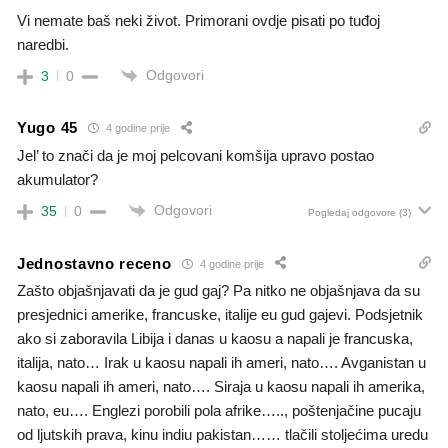
Vi nemate baš neki život. Primorani ovdje pisati po tuđoj
naredbi.
Odgovori
3
0
Yugo 45
4 godine prije
Jel’ to znači da je moj pelcovani komšija upravo postao
akumulator?
Odgovori
35
0
Pogledaj odgovore
(3)
Jednostavno receno
4 godine prije
Zašto objašnjavati da je gud gaj? Pa nitko ne objašnjava da su
presjednici amerike, francuske, italije eu gud gajevi. Podsjetnik
ako si zaboravila Libija i danas u kaosu a napali je francuska,
italija, nato… Irak u kaosu napali ih ameri, nato…. Avganistan u
kaosu napali ih ameri, nato…. Siraja u kaosu napali ih amerika,
nato, eu…. Englezi porobili pola afrike….., poštenjačine pucaju
od ljutskih prava, kinu indiu pakistan…… tlačili stoljećima uredu