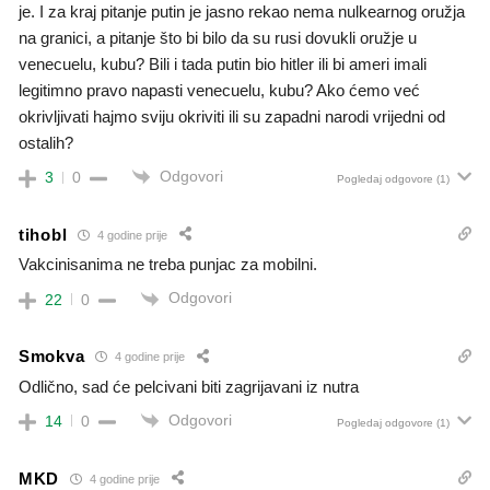
je. I za kraj pitanje putin je jasno rekao nema nulkearnog oružja
na granici, a pitanje što bi bilo da su rusi dovukli oružje u
venecuelu, kubu? Bili i tada putin bio hitler ili bi ameri imali
legitimno pravo napasti venecuelu, kubu? Ako ćemo već
okrivljivati hajmo sviju okriviti ili su zapadni narodi vrijedni od
ostalih?
Odgovori
3
0
Pogledaj odgovore
(1)
tihobl
4 godine prije
Vakcinisanima ne treba punjac za mobilni.
Odgovori
22
0
Smokva
4 godine prije
Odlično, sad će pelcivani biti zagrijavani iz nutra
Odgovori
14
0
Pogledaj odgovore
(1)
MKD
4 godine prije