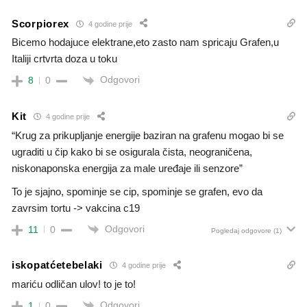
Scorpiorex
4 godine prije
Bicemo hodajuce elektrane,eto zasto nam spricaju Grafen,u
Italiji crtvrta doza u toku
Odgovori
8
0
Kit
4 godine prije
“Krug za prikupljanje energije baziran na grafenu mogao bi se
ugraditi u čip kako bi se osigurala čista, neograničena,
niskonaponska energija za male uređaje ili senzore”
To je sjajno, spominje se cip, spominje se grafen, evo da
zavrsim tortu -> vakcina c19
Odgovori
11
0
Pogledaj odgovore
(1)
iskopatćetebelaki
4 godine prije
mariću odličan ulov! to je to!
Odgovori
1
0