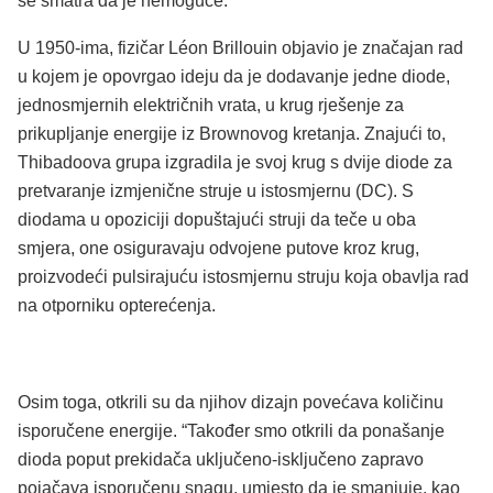
se smatra da je nemoguće.
U 1950-ima, fizičar Léon Brillouin objavio je značajan rad
u kojem je opovrgao ideju da je dodavanje jedne diode,
jednosmjernih električnih vrata, u krug rješenje za
prikupljanje energije iz Brownovog kretanja. Znajući to,
Thibadoova grupa izgradila je svoj krug s dvije diode za
pretvaranje izmjenične struje u istosmjernu (DC). S
diodama u opoziciji dopuštajući struji da teče u oba
smjera, one osiguravaju odvojene putove kroz krug,
proizvodeći pulsirajuću istosmjernu struju koja obavlja rad
na otporniku opterećenja.
Osim toga, otkrili su da njihov dizajn povećava količinu
isporučene energije. “Također smo otkrili da ponašanje
dioda poput prekidača uključeno-isključeno zapravo
pojačava isporučenu snagu, umjesto da je smanjuje, kao