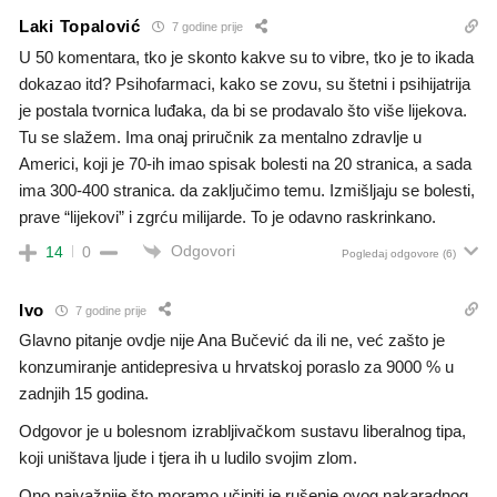
Laki Topalović
7 godine prije
U 50 komentara, tko je skonto kakve su to vibre, tko je to ikada
dokazao itd? Psihofarmaci, kako se zovu, su štetni i psihijatrija
je postala tvornica luđaka, da bi se prodavalo što više lijekova.
Tu se slažem. Ima onaj priručnik za mentalno zdravlje u
Americi, koji je 70-ih imao spisak bolesti na 20 stranica, a sada
ima 300-400 stranica. da zaključimo temu. Izmišljaju se bolesti,
prave “lijekovi” i zgrću milijarde. To je odavno raskrinkano.
Odgovori
14
0
Pogledaj odgovore
(6)
Ivo
7 godine prije
Glavno pitanje ovdje nije Ana Bučević da ili ne, već zašto je
konzumiranje antidepresiva u hrvatskoj poraslo za 9000 % u
zadnjih 15 godina.
Odgovor je u bolesnom izrabljivačkom sustavu liberalnog tipa,
koji uništava ljude i tjera ih u ludilo svojim zlom.
Ono najvažnije što moramo učiniti je rušenje ovog nakaradnog