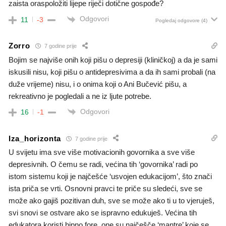
zaista oraspoložiti lijepe riječi dotične gospođe?
Odgovori
11
-3
Pogledaj odgovore
(4)
Zorro
7 godine prije
Bojim se najviše onih koji pišu o depresiji (kliničkoj) a da je sami
iskusili nisu, koji pišu o antidepresivima a da ih sami probali (na
duže vrijeme) nisu, i o onima koji o Ani Bučević pišu, a
rekreativno je pogledali a ne iz ljute potrebe.
Odgovori
16
-1
Iza_horizonta
7 godine prije
U svijetu ima sve više motivacionih govornika a sve više
depresivnih. O čemu se radi, većina tih ‘govornika’ radi po
istom sistemu koji je najčešće ‘usvojen edukacijom’, što znači
ista priča se vrti. Osnovni pravci te priče su sledeći, sve se
može ako gajiš pozitivan duh, sve se može ako ti u to vjeruješ,
svi snovi se ostvare ako se ispravno edukuješ. Većina tih
edukatora koristi hipno fore, one su najčešče ‘mantre’ koje se