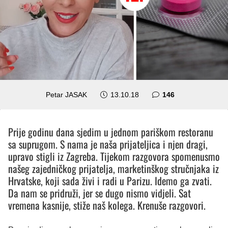
komentara
Petar JASAK
13.10.18
146
Prije godinu dana sjedim u jednom pariškom restoranu
sa suprugom. S nama je naša prijateljica i njen dragi,
upravo stigli iz Zagreba. Tijekom razgovora spomenusmo
našeg zajedničkog prijatelja, marketinškog stručnjaka iz
Hrvatske, koji sada živi i radi u Parizu. Idemo ga zvati.
Da nam se pridruži, jer se dugo nismo vidjeli. Sat
vremena kasnije, stiže naš kolega. Krenuše razgovori.