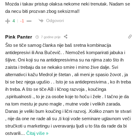
Mozda i takav pristup olaksa nekome neki trenutak. Nadam se
da necu biti prozvan zbog seksizma!!
Odgovori
4
-1
Pink Panter
7 godine prije
Što se tiče samog članka nije baš sretna kombinacija
antidepresivi ili Ana Bučevič. . Nemožeš komparirati jabuka i
šljive. Oni koji su na antidepresivima su na njima zato što ih
zaista i trebaju da se nekako smire i mirno žive dalje. Svi
alternativci kažu Medrol je štetan , ali meni je spasio žovot , ja
bi se bez njega ugušio . . Isto je sa antidepresivima , ko ih treba
ih treba. A što se tiče AB i ličnog razvoja , koučinga
,spiritualnosti ., to je za osobe koje to hoču i žele . I tačno je da
na tom mestu je puno magle , mutne vode i velikih zarada.
Danas je veliki bum koučing i lični razvoj. .Koliko znam te stvari
, nije da one ne rade ali su ,ti koji vode seminare uglavnom veči
stručkoti u marketingu i uveravanju ljudi u to šta da rade da bi
ostvarili
…
Čitaj više »