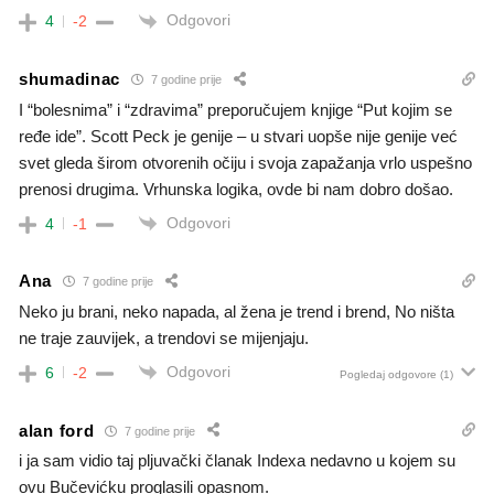
Odgovori
4
-2
shumadinac
7 godine prije
I “bolesnima” i “zdravima” preporučujem knjige “Put kojim se
ređe ide”. Scott Peck je genije – u stvari uopše nije genije već
svet gleda širom otvorenih očiju i svoja zapažanja vrlo uspešno
prenosi drugima. Vrhunska logika, ovde bi nam dobro došao.
Odgovori
4
-1
Ana
7 godine prije
Neko ju brani, neko napada, al žena je trend i brend, No ništa
ne traje zauvijek, a trendovi se mijenjaju.
Odgovori
6
-2
Pogledaj odgovore
(1)
alan ford
7 godine prije
i ja sam vidio taj pljuvački članak Indexa nedavno u kojem su
ovu Bučevićku proglasili opasnom.