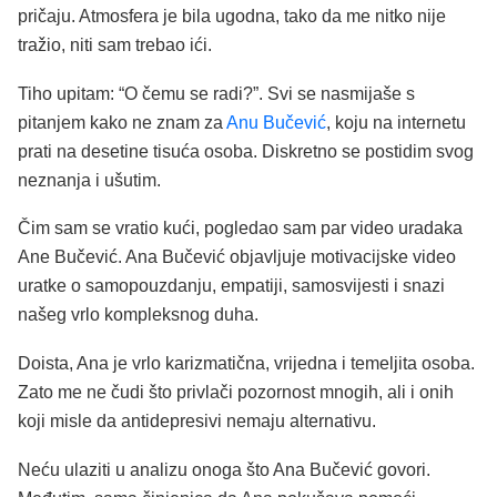
pričaju. Atmosfera je bila ugodna, tako da me nitko nije
tražio, niti sam trebao ići.
Tiho upitam: “O čemu se radi?”. Svi se nasmijaše s
pitanjem kako ne znam za
Anu Bučević
, koju na internetu
prati na desetine tisuća osoba. Diskretno se postidim svog
neznanja i ušutim.
Čim sam se vratio kući, pogledao sam par video uradaka
Ane Bučević. Ana Bučević objavljuje motivacijske video
uratke o samopouzdanju, empatiji, samosvijesti i snazi
našeg vrlo kompleksnog duha.
Doista, Ana je vrlo karizmatična, vrijedna i temeljita osoba.
Zato me ne čudi što privlači pozornost mnogih, ali i onih
koji misle da antidepresivi nemaju alternativu.
Neću ulaziti u analizu onoga što Ana Bučević govori.