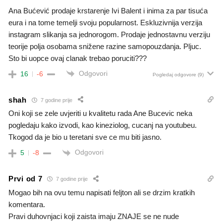
Ana Bućević prodaje krstarenje Ivi Balent i inima za par tisuća
eura i na tome temelji svoju popularnost. Eskluzivnija verzija
instagram slikanja sa jednorogom. Prodaje jednostavnu verziju
teorije polja osobama snižene razine samopouzdanja. Pljuc.
Sto bi uopce ovaj clanak trebao poruciti???
Odgovori
16
-6
Pogledaj odgovore
(9)
shah
7 godine prije
Oni koji se zele uvjeriti u kvalitetu rada Ane Bucevic neka
pogledaju kako izvodi, kao kineziolog, cucanj na youtubeu.
Tkogod da je bio u teretani sve ce mu biti jasno.
Odgovori
5
-8
Prvi od 7
7 godine prije
Mogao bih na ovu temu napisati feljton ali se drzim kratkih
komentara.
Pravi duhovnjaci koji zaista imaju ZNAJE se ne nude