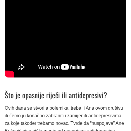
Što je opasnije riječi ili antidepresivi?
Ovih dana se stvorila polemika, treba li Ana ovom društvu
ili ćemo ju konačno zabraniti i zamijeniti antidepresivima
za koje također trebamo novac. Tvrde da “nuspojave” Ane
Bučević nisu ništa manje od nuspojava antidepresiva.