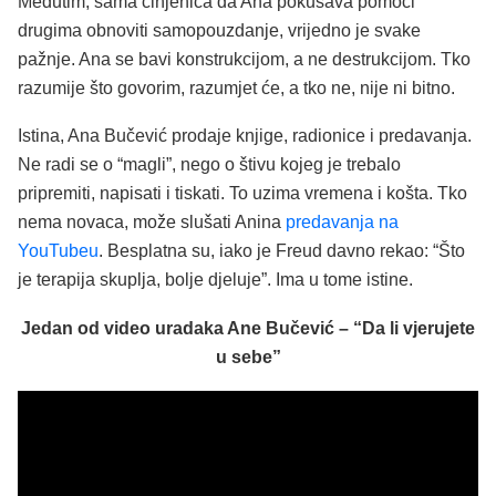
Međutim, sama činjenica da Ana pokušava pomoći
drugima obnoviti samopouzdanje, vrijedno je svake
pažnje. Ana se bavi konstrukcijom, a ne destrukcijom. Tko
razumije što govorim, razumjet će, a tko ne, nije ni bitno.
Istina, Ana Bučević prodaje knjige, radionice i predavanja.
Ne radi se o “magli”, nego o štivu kojeg je trebalo
pripremiti, napisati i tiskati. To uzima vremena i košta. Tko
nema novaca, može slušati Anina
predavanja na
YouTubeu
. Besplatna su, iako je Freud davno rekao: “Što
je terapija skuplja, bolje djeluje”. Ima u tome istine.
Jedan od video uradaka Ane Bučević – “Da li vjerujete
u sebe”