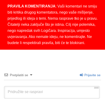
PRAVILA KOMENTIRANJA
: Vaši komentari ne smiju
biti kritika drugog komentatora, nego vaše mišljenje,
prijedlog ili ideja o temi. Nema rasprave tko je u pravu.
Čitatelji neka zaključe što je istina. Cilj nije polemika,
nego napredak svih Logičara. Inspiracija, umjesto
uvjeravanja. Ako nemate ideju, ne komentirajte. Ne
budete li respektirali pravila, biti će te blokirani.
Pretplatiti se
Prijavite se
3000