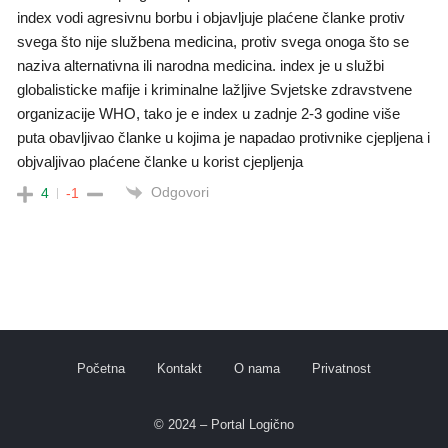
index vodi agresivnu borbu i objavljuje plaćene članke protiv
svega što nije službena medicina, protiv svega onoga što se
naziva alternativna ili narodna medicina. index je u službi
globalisticke mafije i kriminalne lažljive Svjetske zdravstvene
organizacije WHO, tako je e index u zadnje 2-3 godine više
puta obavljivao članke u kojima je napadao protivnike cjepljena i
objvaljivao plaćene članke u korist cjepljenja
Odgovori
4
-1
Početna
Kontakt
O nama
Privatnost
© 2024 – Portal Logično