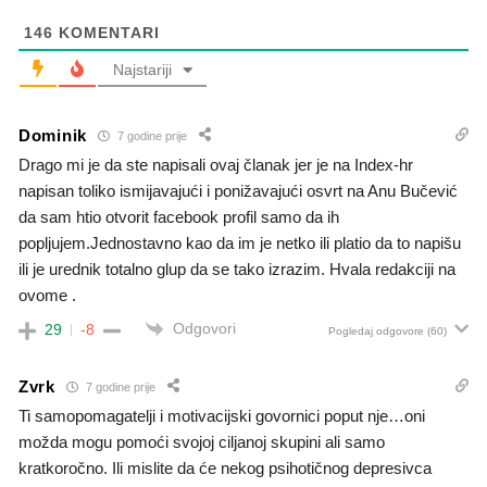
146
KOMENTARI
Najstariji
Dominik
7 godine prije
Drago mi je da ste napisali ovaj članak jer je na Index-hr
napisan toliko ismijavajući i ponižavajući osvrt na Anu Bučević
da sam htio otvorit facebook profil samo da ih
popljujem.Jednostavno kao da im je netko ili platio da to napišu
ili je urednik totalno glup da se tako izrazim. Hvala redakciji na
ovome .
Odgovori
29
-8
Pogledaj odgovore
(60)
Zvrk
7 godine prije
Ti samopomagatelji i motivacijski govornici poput nje…oni
možda mogu pomoći svojoj ciljanoj skupini ali samo
kratkoročno. Ili mislite da će nekog psihotičnog depresivca