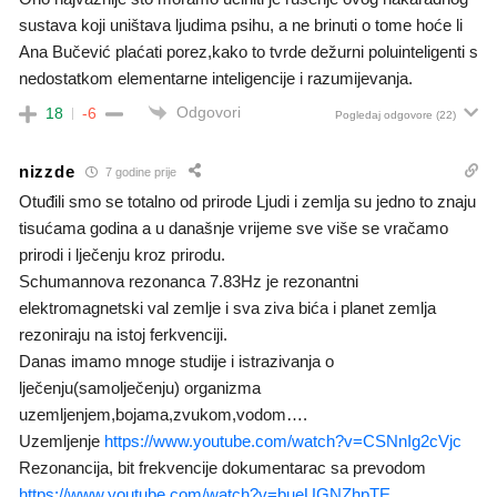
sustava koji uništava ljudima psihu, a ne brinuti o tome hoće li
Ana Bučević plaćati porez,kako to tvrde dežurni poluinteligenti s
nedostatkom elementarne inteligencije i razumijevanja.
Odgovori
18
-6
Pogledaj odgovore
(22)
nizzde
7 godine prije
Otuđili smo se totalno od prirode Ljudi i zemlja su jedno to znaju
tisućama godina a u današnje vrijeme sve više se vračamo
prirodi i lječenju kroz prirodu.
Schumannova rezonanca 7.83Hz je rezonantni
elektromagnetski val zemlje i sva ziva bića i planet zemlja
rezoniraju na istoj ferkvenciji.
Danas imamo mnoge studije i istrazivanja o
lječenju(samolječenju) organizma
uzemljenjem,bojama,zvukom,vodom….
Uzemljenje
https://www.youtube.com/watch?v=CSNnIg2cVjc
Rezonancija, bit frekvencije dokumentarac sa prevodom
https://www.youtube.com/watch?v=bueUGNZhpTE