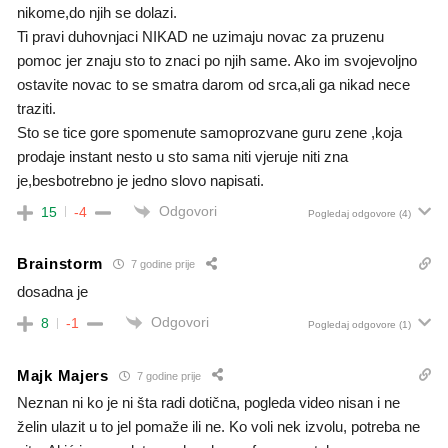
nikome,do njih se dolazi.
Ti pravi duhovnjaci NIKAD ne uzimaju novac za pruzenu
pomoc jer znaju sto to znaci po njih same. Ako im svojevoljno
ostavite novac to se smatra darom od srca,ali ga nikad nece
traziti.
Sto se tice gore spomenute samoprozvane guru zene ,koja
prodaje instant nesto u sto sama niti vjeruje niti zna
je,besbotrebno je jedno slovo napisati.
Odgovori
15
-4
Pogledaj odgovore
(4)
Brainstorm
7 godine prije
dosadna je
Odgovori
8
-1
Pogledaj odgovore
(1)
Majk Majers
7 godine prije
Neznan ni ko je ni šta radi dotična, pogleda video nisan i ne
želin ulazit u to jel pomaže ili ne. Ko voli nek izvolu, potreba ne