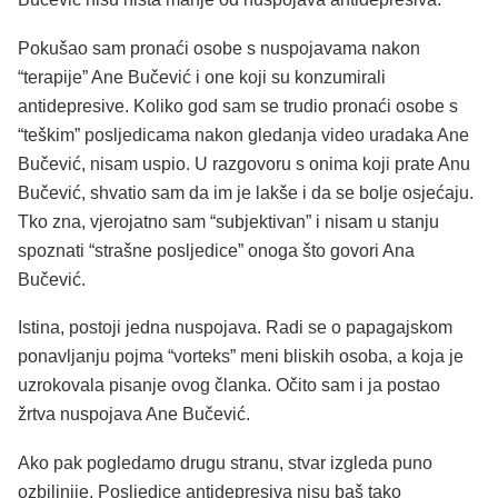
Pokušao sam pronaći osobe s nuspojavama nakon
“terapije” Ane Bučević i one koji su konzumirali
antidepresive. Koliko god sam se trudio pronaći osobe s
“teškim” posljedicama nakon gledanja video uradaka Ane
Bučević, nisam uspio. U razgovoru s onima koji prate Anu
Bučević, shvatio sam da im je lakše i da se bolje osjećaju.
Tko zna, vjerojatno sam “subjektivan” i nisam u stanju
spoznati “strašne posljedice” onoga što govori Ana
Bučević.
Istina, postoji jedna nuspojava. Radi se o papagajskom
ponavljanju pojma “vorteks” meni bliskih osoba, a koja je
uzrokovala pisanje ovog članka. Očito sam i ja postao
žrtva nuspojava Ane Bučević.
Ako pak pogledamo drugu stranu, stvar izgleda puno
ozbiljnije. Posljedice antidepresiva nisu baš tako