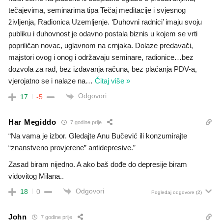
tečajevima, seminarima tipa Tečaj meditacije i svjesnog
življenja, Radionica Uzemljenje. ‘Duhovni radnici’ imaju svoju
publiku i duhovnost je odavno postala biznis u kojem se vrti
popriličan novac, uglavnom na crnjaka. Dolaze predavači,
majstori ovog i onog i održavaju seminare, radionice…bez
dozvola za rad, bez izdavanja računa, bez plaćanja PDV-a,
vjerojatno se i nalaze na
…
Čitaj više »
Odgovori
17
-5
Har Megiddo
7 godine prije
“Na vama je izbor. Gledajte Anu Bučević ili konzumirajte
“znanstveno provjerene” antidepresive.”
Zasad biram nijedno. A ako baš dođe do depresije biram
vidovitog Milana..
Odgovori
18
0
Pogledaj odgovore
(2)
John
7 godine prije