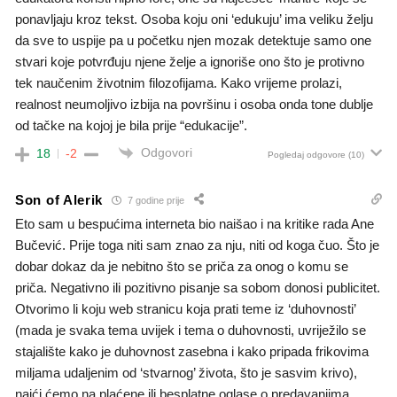
ponavljaju kroz tekst. Osoba koju oni ‘edukuju’ ima veliku želju
da sve to uspije pa u početku njen mozak detektuje samo one
stvari koje potvrđuju njene želje a ignoriše ono što je protivno
tek naučenim životnim filozofijama. Kako vrijeme prolazi,
realnost neumoljivo izbija na površinu i osoba onda tone dublje
od tačke na kojoj je bila prije “edukacije”.
Odgovori
18
-2
Pogledaj odgovore
(10)
Son of Alerik
7 godine prije
Eto sam u bespućima interneta bio naišao i na kritike rada Ane
Bučević. Prije toga niti sam znao za nju, niti od koga čuo. Što je
dobar dokaz da je nebitno što se priča za onog o komu se
priča. Negativno ili pozitivno pisanje sa sobom donosi publicitet.
Otvorimo li koju web stranicu koja prati teme iz ‘duhovnosti’
(mada je svaka tema uvijek i tema o duhovnosti, uvriježilo se
stajalište kako je duhovnost zasebna i kako pripada frikovima
miljama udaljenim od ‘stvarnog’ života, što je sasvim krivo),
naići ćemo na plaćene ili besplatne oglase o predavanjima,