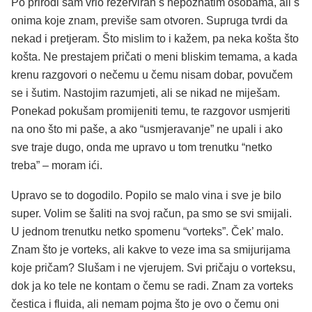
Po prirodi sam vrlo rezerviran s nepoznatim osobama, ali s
onima koje znam, previše sam otvoren. Supruga tvrdi da
nekad i pretjeram. Što mislim to i kažem, pa neka košta što
košta. Ne prestajem pričati o meni bliskim temama, a kada
krenu razgovori o nečemu u čemu nisam dobar, povučem
se i šutim. Nastojim razumjeti, ali se nikad ne miješam.
Ponekad pokušam promijeniti temu, te razgovor usmjeriti
na ono što mi paše, a ako “usmjeravanje” ne upali i ako
sve traje dugo, onda me upravo u tom trenutku “netko
treba” – moram ići.
Upravo se to dogodilo. Popilo se malo vina i sve je bilo
super. Volim se šaliti na svoj račun, pa smo se svi smijali.
U jednom trenutku netko spomenu “vorteks”. Ček’ malo.
Znam što je vorteks, ali kakve to veze ima sa smijurijama
koje pričam? Slušam i ne vjerujem. Svi pričaju o vorteksu,
dok ja ko tele ne kontam o čemu se radi. Znam za vorteks
čestica i fluida, ali nemam pojma što je ovo o čemu oni