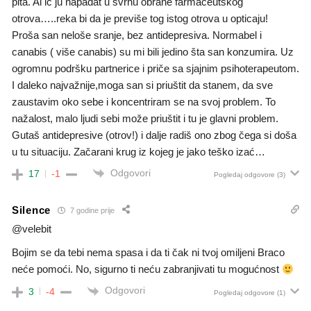
pita. Al ić ju napadat u svrhu obrane farmaceutskog
otrova…..reka bi da je previše tog istog otrova u opticaju!
Proša san neloše sranje, bez antidepresiva. Normabel i
canabis ( više canabis) su mi bili jedino šta san konzumira. Uz
ogromnu podršku partnerice i priče sa sjajnim psihoterapeutom.
I daleko najvažnije,moga san si priuštit da stanem, da sve
zaustavim oko sebe i koncentriram se na svoj problem. To
nažalost, malo ljudi sebi može priuštit i tu je glavni problem.
Gutaš antidepresive (otrov!) i dalje radiš ono zbog čega si doša
u tu situaciju. Začarani krug iz kojeg je jako teško izać…
Odgovori
17
-1
Pogledaj odgovore
(3)
Silence
7 godine prije
@velebit
Bojim se da tebi nema spasa i da ti čak ni tvoj omiljeni Braco
neće pomoći. No, sigurno ti neću zabranjivati tu mogućnost
Odgovori
3
-4
Pogledaj odgovore
(1)