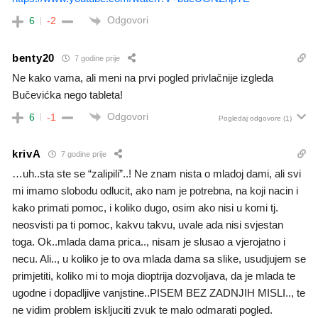
Odgovori
6
-2
benty20
7 godine prije
Ne kako vama, ali meni na prvi pogled privlačnije izgleda
Bučevićka nego tableta!
Odgovori
6
-1
Pogledaj odgovore
(1)
krivA
7 godine prije
…uh..sta ste se “zalipili”..! Ne znam nista o mladoj dami, ali svi
mi imamo slobodu odlucit, ako nam je potrebna, na koji nacin i
kako primati pomoc, i koliko dugo, osim ako nisi u komi tj.
neosvisti pa ti pomoc, kakvu takvu, uvale ada nisi svjestan
toga. Ok..mlada dama prica.., nisam je slusao a vjerojatno i
necu. Ali.., u koliko je to ova mlada dama sa slike, usudjujem se
primjetiti, koliko mi to moja dioptrija dozvoljava, da je mlada te
ugodne i dopadljive vanjstine..PISEM BEZ ZADNJIH MISLI.., te
ne vidim problem iskljuciti zvuk te malo odmarati pogled.