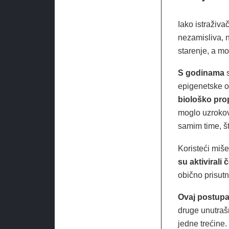
Iako istraživa
nezamisliva, n
starenje, a mo
S godinama
s
epigenetske oz
biološko prop
moglo uzrokova
samim time, št
Koristeći miš
su aktivirali 
obično prisut
Ovaj postup
druge unutraš
jedne trećine.