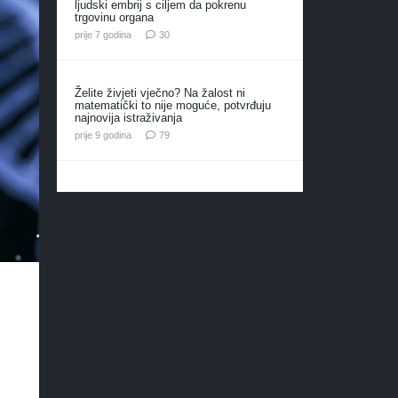
ljudski embrij s ciljem da pokrenu
trgovinu organa
komentara
prije 7 godina
30
Želite živjeti vječno? Na žalost ni
matematički to nije moguće, potvrđuju
najnovija istraživanja
komentara
prije 9 godina
79