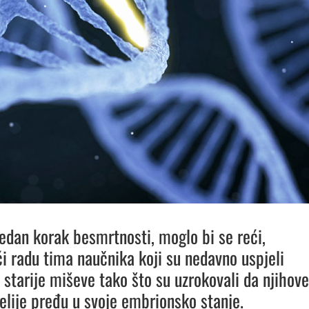
jedan korak besmrtnosti, moglo bi se reći,
ći radu tima naučnika koji su nedavno uspjeli
 starije miševe tako što su uzrokovali da njihove
ćelije pređu u svoje embrionsko stanje.