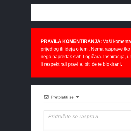
PRAVILA KOMENTIRANJA
: Vaši komenta
prijedlog ili ideja o temi. Nema rasprave tko 
nego napredak svih Logičara. Inspiracija, u
li respektirali pravila, biti će te blokirani.
Pretplatiti se