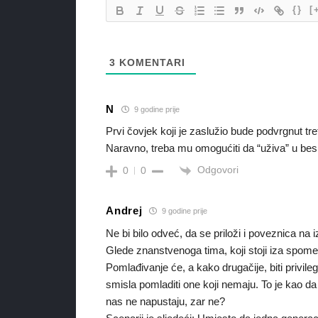
{}
[
3
KOMENTARI
N
9 godine prije
Prvi čovjek koji je zaslužio bude podvrgnut t
Naravno, treba mu omogućiti da “uživa” u bes
Odgovori
0
0
Andrej
9 godine prije
Ne bi bilo odveć, da se priloži i poveznica na i
Glede znanstvenoga tima, koji stoji iza spom
Pomlađivanje će, a kako drugačije, biti privileg
smisla pomladiti one koji nemaju. To je kao da
nas ne napustaju, zar ne?