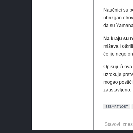
Naučnici su po
ubrizgan otrov
da su Yamanac
Na kraju su n
miševa i otkril
ćelije nego on
Opisujući ova 
uzrokuje pretv
mogao postići 
zaustavljeno.
BESMRTNOST
Stavovi iznes