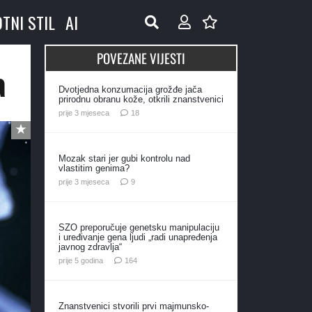
OTNI STIL
AI
POVEZANE VIJESTI
a
Dvotjedna konzumacija grožđe jača
prirodnu obranu kože, otkrili znanstvenici
komentara
prije 3 mjeseca
18
Mozak stari jer gubi kontrolu nad
vlastitim genima?
komentara
prije 3 mjeseca
9
SZO preporučuje genetsku manipulaciju
i uređivanje gena ljudi „radi unapređenja
javnog zdravlja“
komentara
prije 5 godina
164
Znanstvenici stvorili prvi majmunsko-