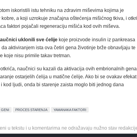
tom iskoristili istu tehniku na zdravim miševima kojima je
 kobre, a koji uzrokuje značajna oštećenja mišićnog tkiva, i otkri
a faktori pojačali regeneraciju mišića kod ovih miševa.
aučnici uklonili sve ćelije
koje proizvode insulin iz pankreasa
i da aktiviranjem ista ova četiri gena životinje brže obnavljaju te
e koje nisu primile takav tretman.
otkrića, naučnici su kazali da aktivacija ovih embrionalnih gena
aranje ostarjelih ćelija u matične ćelije. Ako bi se ovakav efekat
i kod ljudi, onda bi starenje zaista moglo biti jednog dana
GENI
PROCES STARENJA
YAMANAKA FAKTORI
eni u tekstu i u komentarima ne odražavaju nužno stav redakcij