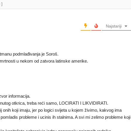
+]
Najstariji
retmanu podmlađivanja je Soroš.
mrtnosti u nekom od zatvora latinske amerike.
zvor informacija.
enutog otkrica, treba reći samo, LOCIRATI I LIKVIDIRATI.
ij onih koji imaju, jer po logici svijeta u kojem živimo, kakvog ima
 pomladis probleme i ucinis ih stalnima. A svi mi zelimo probleme koji