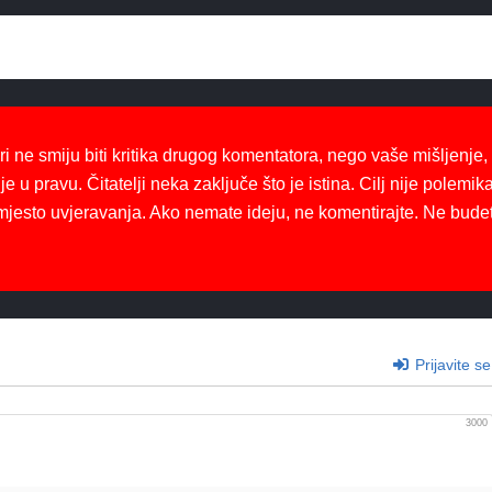
ri ne smiju biti kritika drugog komentatora, nego vaše mišljenje,
je u pravu. Čitatelji neka zaključe što je istina. Cilj nije polemika
mjesto uvjeravanja. Ako nemate ideju, ne komentirajte. Ne bude
Prijavite se
3000