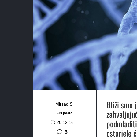
Bliži smo 
Mirsad Š.
zahvaljuju
640 posts
podmladiti
20.12.16
ostarjele 
komentara
3