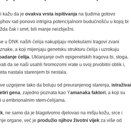
či kažu da je
ovakva vrsta ispitivanja
na ljudima gotovo
jihov rad ponovo intrigira potencijalnom budućnošću u kojoj bi
žda čak i smrt, bili manje neizbježni.
e u DNK naših ćelija nakupljaju molekularni tragovi zvani
nake, a koji mijenjaju genetsku strukturu ćelija i uzrokuju
adanje ćelija
. Uklanjanje ovih epigenetskih tragova bi, stoga,
ti da se naši usahli hromozomi vrate u svoj prvobitni oblik i,
eta nastala starenjem bi nestala.
eve uzgojene tako da boluju od preuranjenog starenja,
istraživa
četiri gena
, zajedno poznata kao Y
amanaka faktori
, a koji su
ni u embrionalnim stem-ćelijama.
ak
, ne samo da je blagotvorno djelovao na mišju kožu, srce i
nje organe, već je
produžio njihov životni vijek
za više od