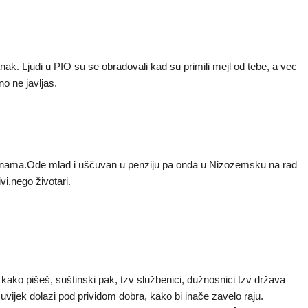
anak. Ljudi u PIO su se obradovali kad su primili mejl od tebe, a vec
no ne javljas.
nama.Ode mlad i uščuvan u penziju pa onda u Nizozemsku na rad
vi,nego životari.
 kako pišeš, suštinski pak, tzv službenici, dužnosnici tzv država
 uvijek dolazi pod prividom dobra, kako bi inače zavelo raju.