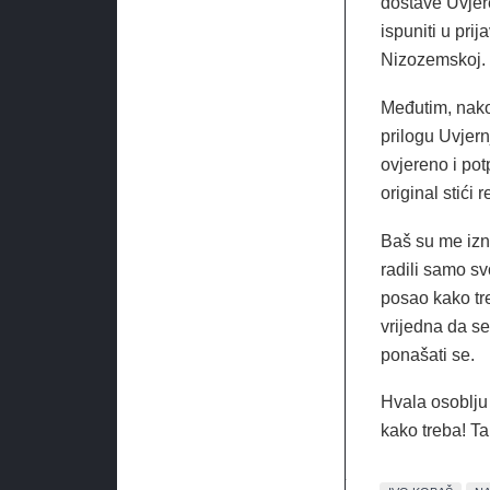
dostave Uvjer
ispuniti u prij
Nizozemskoj.
Međutim, nakon
prilogu Uvjern
ovjereno i po
original stići
Baš su me izne
radili samo sv
posao kako tre
vrijedna da se
ponašati se.
Hvala osoblju
kako treba! Ta