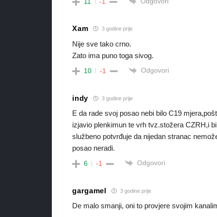
Odgovori
11
-1
Xam
3 godine prije
Nije sve tako crno.
Zato ima puno toga sivog.
Odgovori
10
-1
indy
3 godine prije
E da rade svoj posao nebi bilo C19 mjera,po
izjavio plenkimun te vrh tvz.stožera CZRH,i bi
službeno potvrđuje da nijedan stranac nemože 
posao neradi.
Odgovori
6
-1
gargamel
3 godine prije
De malo smanji, oni to provjere svojim kanalima