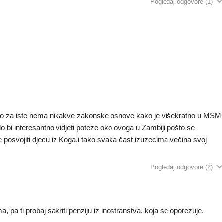
Pogledaj odgovore
(1)
što za iste nema nikakve zakonske osnove kako je višekratno u MSM
lo bi interesantno vidjeti poteze oko ovoga u Zambiji pošto se
posvojiti djecu iz Koga,i tako svaka čast izuzecima večina svoj
Pogledaj odgovore
(2)
, pa ti probaj sakriti penziju iz inostranstva, koja se oporezuje.