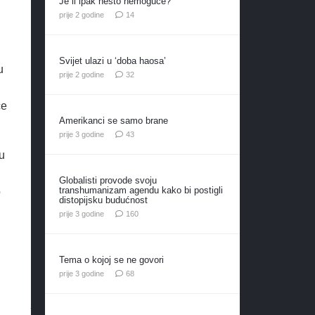
Je li ipak nešto nemoguće?
komentara
prije 2 godine
14
Svijet ulazi u ‘doba haosa’
u
komentara
prije 2 godine
32
će
Amerikanci se samo brane
komentara
prije 3 godine
43
u
Globalisti provode svoju
transhumanizam agendu kako bi postigli
o
distopijsku budućnost
komentara
prije 3 godine
160
Tema o kojoj se ne govori
komentara
prije 3 godine
68