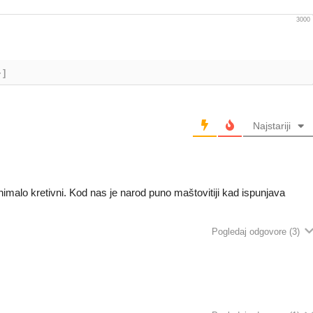
3000
+]
Najstariji
imalo kretivni. Kod nas je narod puno maštovitiji kad ispunjava
Pogledaj odgovore
(3)