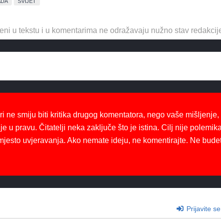
ADA
SVIJET
eni u tekstu i u komentarima ne odražavaju nužno stav redakcij
ri ne smiju biti kritika drugog komentatora, nego vaše mišljenje,
je u pravu. Čitatelji neka zaključe što je istina. Cilj nije polemika
mjesto uvjeravanja. Ako nemate ideju, ne komentirajte. Ne bude
Prijavite se