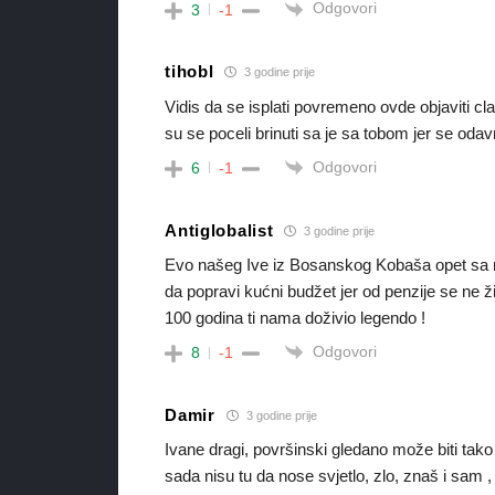
Odgovori
3
-1
tihobl
3 godine prije
Vidis da se isplati povremeno ovde objaviti cl
su se poceli brinuti sa je sa tobom jer se odav
Odgovori
6
-1
Antiglobalist
3 godine prije
Evo našeg Ive iz Bosanskog Kobaša opet sa 
da popravi kućni budžet jer od penzije se ne ži
100 godina ti nama doživio legendo !
Odgovori
8
-1
Damir
3 godine prije
Ivane dragi, površinski gledano može biti tako
sada nisu tu da nose svjetlo, zlo, znaš i sam ,