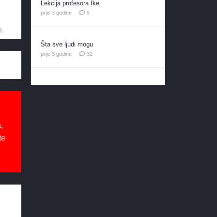
Lekcija profesora Ike
komentara
prije 3 godine
9
e.
Šta sve ljudi mogu
komentara
prije 3 godine
32
,
te