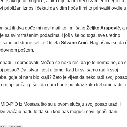
enje ako je to moguće, a ako nije da im neću zamjeriti nego ću
avi približan iznos i čekati da vidim hoće li mi to prihvatiti ovdje u
 sat ili dva dođe mi novi mail koji mi šalje
Željko Arapović
, a 
je sa svim traženim podacima, i još više od toga, sve uredno
tpisano od strane šefice Odjela
Silvane Anić
. Naglašava se da 
 redovnom poštom.
nadili i obradovali! Možda će neko reći da je to normalno, da s
oj posao? Da, stvar i jest u tome. Kad bi svi samo radili svoj
ba, gdje bi nam bio kraj!? Zato je vijest da neko radi svoj posa
 o njoj i priča i piše i da nam bude putokaz kako trebamo raditi i
 MIO-PIO iz Mostara što su u ovom slučaju svoj posao uradili
kvi vraćaju nadu to da su i kod nas mogući novi, ljepši dani.