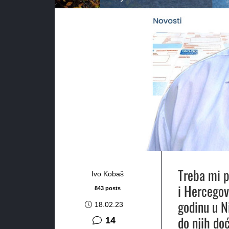
Treba mi p
Ivo Kobaš
i Hercegov
843 posts
godinu u N
18.02.23
do njih do
komentara
14