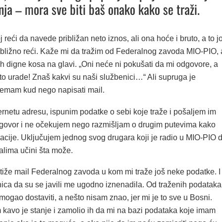
ja – mora sve biti baš onako kako se traži.
reći da navede približan neto iznos, ali ona hoće i bruto, a to jo
ibližno reći. Kaže mi da tražim od Federalnog zavoda MIO-PIO, 
 digne kosa na glavi. „Oni neće ni pokušati da mi odgovore, a
to urade! Znaš kakvi su naši službenici…“ Ali supruga je
nemam kud nego napisati mail.
rnetu adresu, ispunim podatke o sebi koje traže i pošaljem im
odgovor i ne očekujem nego razmišljam o drugim putevima kako
macije. Uključujem jednog svog drugara koji je radio u MIO-PIO 
alima učini šta može.
stiže mail Federalnog zavoda u kom mi traže još neke podatke. I
nica da su se javili me ugodno iznenadila. Od traženih podataka
ogao dostaviti, a nešto nisam znao, jer mi je to sve u Bosni.
kavo je stanje i zamolio ih da mi na bazi podataka koje imam