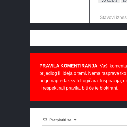
IVO KOBAŠ
N
Stavovi iznes
PRAVILA KOMENTIRANJA
: Vaši komenta
prijedlog ili ideja o temi. Nema rasprave tko 
nego napredak svih Logičara. Inspiracija, u
li respektirali pravila, biti će te blokirani.
Pretplatiti se