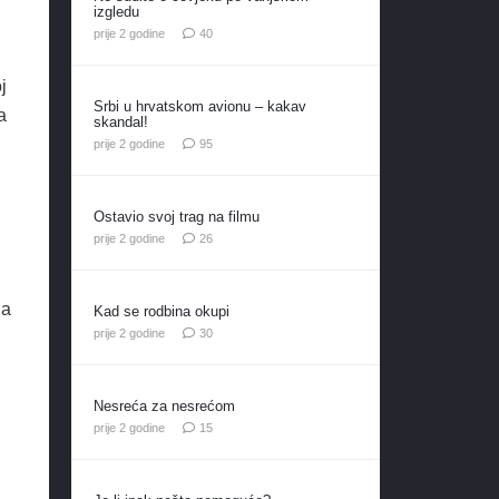
izgledu
komentara
prije 2 godine
40
j
Srbi u hrvatskom avionu – kakav
a
skandal!
komentara
prije 2 godine
95
Ostavio svoj trag na filmu
komentara
prije 2 godine
26
da
Kad se rodbina okupi
komentara
prije 2 godine
30
Nesreća za nesrećom
komentara
prije 2 godine
15