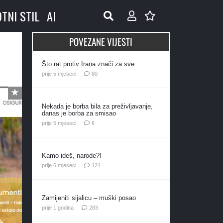
OTNI STIL
AI
POVEZANE VIJESTI
Što rat protiv Irana znači za sve
komentara
prije 5 mjeseci
80
Nekada je borba bila za preživljavanje,
danas je borba za smisao
komentara
prije 5 mjeseci
6
Kamo ideš, narode?!
komentar
prije 6 mjeseci
121
Zamijeniti sijalicu – muški posao
komentara
prije 1 godina
283