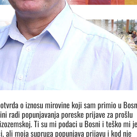
otvrda o iznosu mirovine koji sam primio u Bosn
ini radi popunjavanja poreske prijave za prošlu
izozemskoj. Ti su mi podaci u Bosni i teško mi j
ći, ali moja supruga popunjava prijavu i kod nje