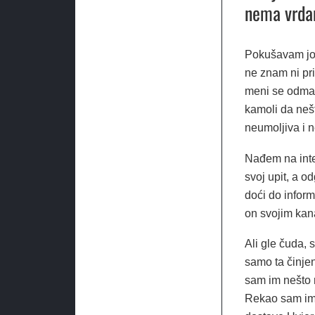
nema vrdan
Pokušavam joj 
ne znam ni pr
meni se odmah
kamoli da neš
neumoljiva i 
Nađem na inte
svoj upit, a 
doći do infor
on svojim kan
Ali gle čuda, 
samo ta činje
sam im nešto m
Rekao sam im 