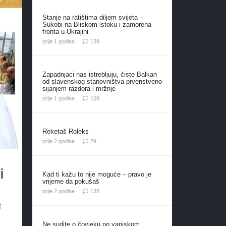
Stanje na ratištima diljem svijeta –
Sukobi na Bliskom istoku i zamorena
fronta u Ukrajini
komentara
prije 1 godina
139
Zapadnjaci nas istrebljuju, čiste Balkan
od slavenskog stanovništva prvenstveno
sijanjem razdora i mržnje
komentara
prije 1 godina
169
Reketaš Roleks
komentara
prije 2 godine
29
i
Kad ti kažu to nije moguće – pravo je
vrijeme da pokušaš
komentara
prije 2 godine
138
e
Ne sudite o čovjeku po vanjskom