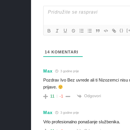
{}
[
14
KOMENTARI
Max
3 godine prije
Pozdrav Ivo Bez uvrede ali ti Nizozemci nisu n
prijave.
Odgovori
11
-1
Max
3 godine prije
Vrlo profesionalno ponašanje službenika.