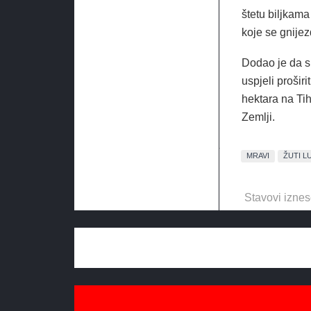
štetu biljkama
koje se gnijez
Dodao je da su
uspjeli proširi
hektara na Ti
Zemlji.
MRAVI
ŽUTI L
Stavovi iznes