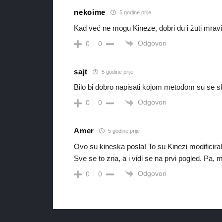
nekoime
5 godine prije
Kad već ne mogu Kineze, dobri du i žuti mravi
Odgovori
0
0
sajt
5 godine prije
Bilo bi dobro napisati kojom metodom su se slu
Odgovori
0
0
Amer
5 godine prije
Ovo su kineska posla! To su Kinezi modificirali, u
Sve se to zna, a i vidi se na prvi pogled. Pa, m
Odgovori
0
0