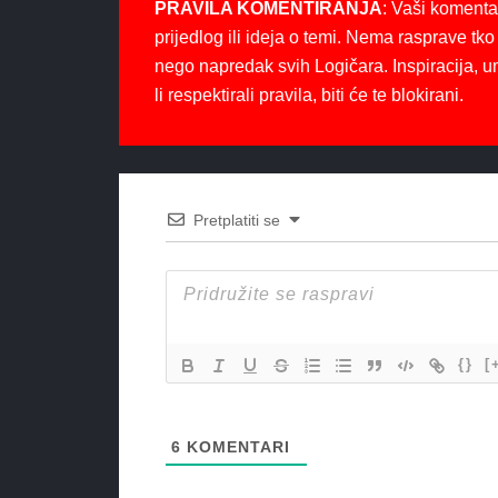
PRAVILA KOMENTIRANJA
: Vaši komenta
prijedlog ili ideja o temi. Nema rasprave tko 
nego napredak svih Logičara. Inspiracija, u
li respektirali pravila, biti će te blokirani.
Pretplatiti se
{}
[
6
KOMENTARI