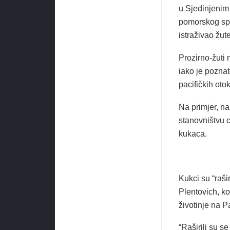
u Sjedinjenim
pomorskog spom
istraživao žut
Prozirno-žuti 
iako je poznat
pacifičkih oto
Na primjer, na
stanovništvu c
kukaca.
Kukci su “raši
Plentovich, ko
životinje na Pa
“Raširili su 