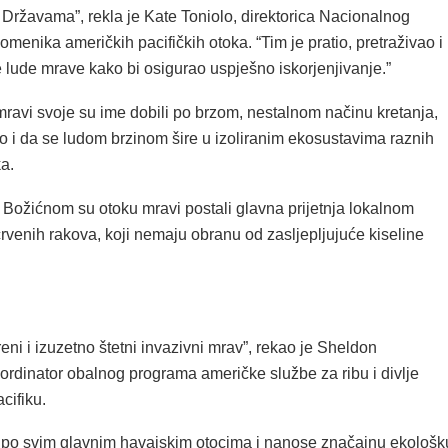
 Državama”, rekla je Kate Toniolo, direktorica Nacionalnog
enika američkih pacifičkih otoka. “Tim je pratio, pretraživao i
e lude mrave kako bi osigurao uspješno iskorjenjivanje.”
mravi svoje su ime dobili po brzom, nestalnom načinu kretanja,
o i da se ludom brzinom šire u izoliranim ekosustavima raznih
ka.
 Božićnom su otoku mravi postali glavna prijetnja lokalnom
rvenih rakova, koji nemaju obranu od zasljepljujuće kiseline
reni i izuzetno štetni invazivni mrav”, rekao je Sheldon
ordinator obalnog programa američke službe za ribu i divlje
cifiku.
se po svim glavnim havajskim otocima i nanose značajnu ekološk