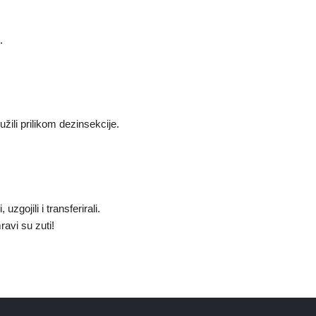
.
žili prilikom dezinsekcije.
zgojili i transferirali.
ravi su zuti!