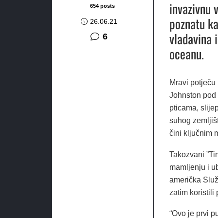
invazivnu v
654 posts
poznatu ka
26.06.21
vladavina 
komentara
6
oceanu.
Mravi potječu 
Johnston pod 
pticama, slijep
suhog zemljišt
čini ključnim m
Takozvani ”Ti
mamljenju i ub
američka Služb
zatim koristili
“Ovo je prvi p