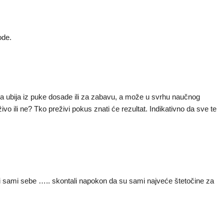
ode.
ja ubija iz puke dosade ili za zabavu, a može u svrhu naučnog
vo ili ne? Tko preživi pokus znati će rezultat. Indikativno da sve te
ili sami sebe ….. skontali napokon da su sami najveće štetočine za