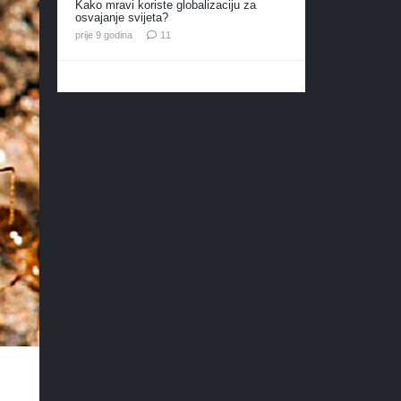
Kako mravi koriste globalizaciju za
osvajanje svijeta?
komentara
prije 9 godina
11