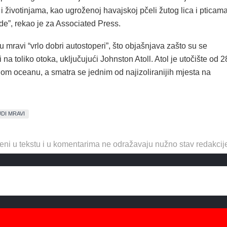
 i životinjama, kao ugroženoj havajskoj pčeli žutog lica i pticam
de”, rekao je za Associated Press.
 mravi “vrlo dobri autostoperi”, što objašnjava zašto su se
ti na toliko otoka, uključujući Johnston Atoll. Atol je utočište od 2
hom oceanu, a smatra se jednim od najizoliranijih mjesta na
UDI MRAVI
eni u tekstu i u komentarima ne odražavaju nužno stav redakcij