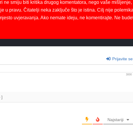
ri ne smiju biti kritika drugog komentatora, nego vaše mišljenje,
je u pravu. Čitatelji neka zaključe što je istina. Cilj nije polemika
mjesto uvjeravanja. Ako nemate ideju, ne komentirajte. Ne bude
Prijavite se
3000
+]
Najstariji