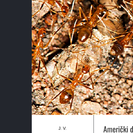
Američki du
J. V.