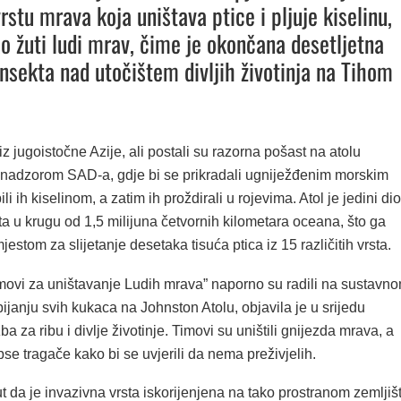
rstu mrava koja uništava ptice i pljuje kiselinu,
o žuti ludi mrav, čime je okončana desetljetna
insekta nad utočištem divljih životinja na Tihom
iz jugoistočne Azije, ali postali su razorna pošast na atolu
nadzorom SAD-a, gdje bi se prikradali ugniježđenim morskim
ili ih kiselinom, a zatim ih proždirali u rojevima. Atol je jedini dio
a u krugu od 1,5 milijuna četvornih kilometara oceana, što ga
jestom za slijetanje desetaka tisuća ptica iz 15 različitih vrsta.
movi za uništavanje Ludih mrava” naporno su radili na sustavn
ijanju svih kukaca na Johnston Atolu, objavila je u srijedu
a za ribu i divlje životinje. Timovi su uništili gnijezda mrava, a
 pse tragače kako bi se uvjerili da nema preživjelih.
ut da je invazivna vrsta iskorijenjena na tako prostranom zemljiš