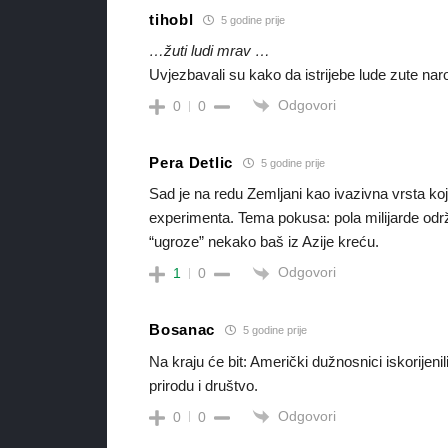
tihobl
5 godine prije
…žuti ludi mrav …
Uvjezbavali su kako da istrijebe lude zute nar
Odgovori
0
0
Pera Detlic
5 godine prije
Sad je na redu Zemljani kao ivazivna vrsta ko
experimenta. Tema pokusa: pola milijarde održi
“ugroze” nekako baš iz Azije kreću.
Odgovori
1
0
Bosanac
5 godine prije
Na kraju će bit: Američki dužnosnici iskorijen
prirodu i društvo.
Odgovori
0
0