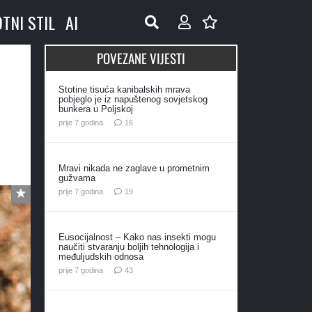
OTNI STIL
AI
POVEZANE VIJESTI
Stotine tisuća kanibalskih mrava
pobjeglo je iz napuštenog sovjetskog
bunkera u Poljskoj
komentara
prije 7 godina
16
Mravi nikada ne zaglave u prometnim
gužvama
komentara
prije 7 godina
19
Eusocijalnost – Kako nas insekti mogu
naučiti stvaranju boljih tehnologija i
međuljudskih odnosa
komentara
prije 7 godina
43