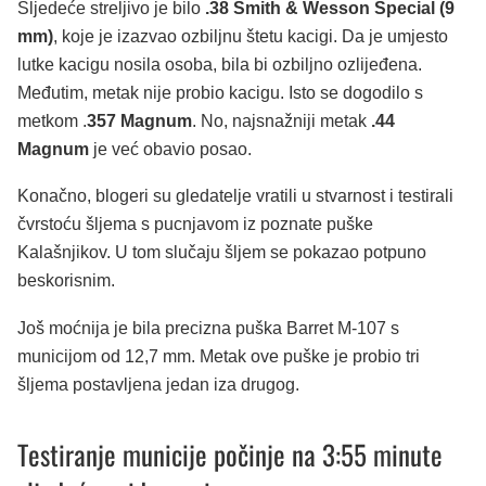
Sljedeće streljivo je bilo
.38 Smith & Wesson Special (9
mm)
, koje je izazvao ozbiljnu štetu kacigi. Da je umjesto
lutke kacigu nosila osoba, bila bi ozbiljno ozlijeđena.
Međutim, metak nije probio kacigu. Isto se dogodilo s
metkom .
357 Magnum
. No, najsnažniji metak
.44
Magnum
je već obavio posao.
Konačno, blogeri su gledatelje vratili u stvarnost i testirali
čvrstoću šljema s pucnjavom iz poznate puške
Kalašnjikov. U tom slučaju šljem se pokazao potpuno
beskorisnim.
Još moćnija je bila precizna puška Barret M-107 s
municijom od 12,7 mm. Metak ove puške je probio tri
šljema postavljena jedan iza drugog.
Testiranje municije počinje na 3:55 minute