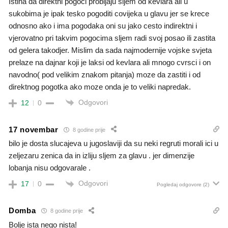
Istina da direktni pogoci probijaju sljem od kevlara ali u
sukobima je ipak tesko pogoditi covijeka u glavu jer se krece
odnosno ako i ima pogodaka oni su jako cesto indirektni i
vjerovatno pri takvim pogocima sljem radi svoj posao ili zastita
od gelera takodjer. Mislim da sada najmodernije vojske svjeta
prelaze na dajnar koji je laksi od kevlara ali mnogo cvrsci i on
navodno( pod velikim znakom pitanja) moze da zastiti i od
direktnog pogotka ako moze onda je to veliki napredak.
Odgovori
12
0
17 novembar
8 godine prije
bilo je dosta slucajeva u jugoslaviji da su neki regruti morali ici u
zeljezaru zenica da in izliju sljem za glavu . jer dimenzije
lobanja nisu odgovarale .
Odgovori
17
0
Pogledaj odgovore
(2)
Domba
8 godine prije
Bolje ista nego nista!