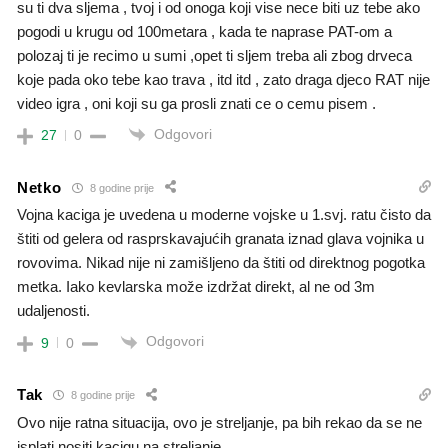
su ti dva sljema , tvoj i od onoga koji vise nece biti uz tebe ako
pogodi u krugu od 100metara , kada te naprase PAT-om a
polozaj ti je recimo u sumi ,opet ti sljem treba ali zbog drveca
koje pada oko tebe kao trava , itd itd , zato draga djeco RAT nije
video igra , oni koji su ga prosli znati ce o cemu pisem .
Odgovori
27
0
Netko
8 godine prije
Vojna kaciga je uvedena u moderne vojske u 1.svj. ratu čisto da
štiti od gelera od rasprskavajućih granata iznad glava vojnika u
rovovima. Nikad nije ni zamišljeno da štiti od direktnog pogotka
metka. Iako kevlarska može izdržat direkt, al ne od 3m
udaljenosti.
Odgovori
9
0
Tak
8 godine prije
Ovo nije ratna situacija, ovo je streljanje, pa bih rekao da se ne
isplati nositi kacigu na streljanje.