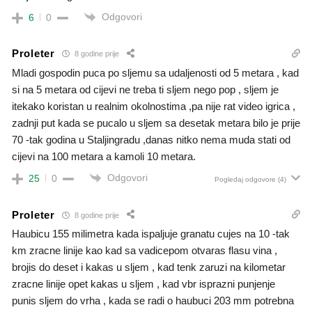
Odgovori
6
0
Proleter
8 godine prije
Mladi gospodin puca po sljemu sa udaljenosti od 5 metara , kad
si na 5 metara od cijevi ne treba ti sljem nego pop , sljem je
itekako koristan u realnim okolnostima ,pa nije rat video igrica ,
zadnji put kada se pucalo u sljem sa desetak metara bilo je prije
70 -tak godina u Staljingradu ,danas nitko nema muda stati od
cijevi na 100 metara a kamoli 10 metara.
Odgovori
25
0
Pogledaj odgovore
(4)
Proleter
8 godine prije
Haubicu 155 milimetra kada ispaljuje granatu cujes na 10 -tak
km zracne linije kao kad sa vadicepom otvaras flasu vina ,
brojis do deset i kakas u sljem , kad tenk zaruzi na kilometar
zracne linije opet kakas u sljem , kad vbr isprazni punjenje
punis sljem do vrha , kada se radi o haubuci 203 mm potrebna