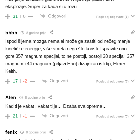
eksplozije. Super za kada si u rovu
Odgovori
31
0
Pogledaj odgovore
(1)
bbbb
8 godine prije
Ispod šljema mozga nema al može ga zaštiti od nečeg manje
kinetičke energije, više smeta nego što koristi. Ispravite ono
gore 357 magnum specijal, to ne postoji, postoji 38 specijal. 357
magnum i 44 magnum (prljavi Hari) dizajnirao isti tip, Elmer
Keith.
Odgovori
17
-2
Pogledaj odgovore
(9)
Alen
8 godine prije
Kad ti je vakat , vakat ti je… Dzaba sva oprema…
Odgovori
21
-1
Pogledaj odgovore
(5)
fenix
8 godine prije