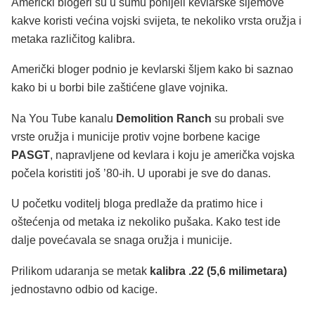
Američki blogeri su u šumu ponijeli kevlarske šljemove
kakve koristi većina vojski svijeta, te nekoliko vrsta oružja i
metaka različitog kalibra.
Američki bloger podnio je kevlarski šljem kako bi saznao
kako bi u borbi bile zaštićene glave vojnika.
Na You Tube kanalu
Demolition Ranch
su probali sve
vrste oružja i municije protiv vojne borbene kacige
PASGT
, napravljene od kevlara i koju je američka vojska
počela koristiti još ’80-ih. U uporabi je sve do danas.
U početku voditelj bloga predlaže da pratimo hice i
oštećenja od metaka iz nekoliko pušaka. Kako test ide
dalje povećavala se snaga oružja i municije.
Prilikom udaranja se metak
kalibra .22 (5,6 milimetara)
jednostavno odbio od kacige.