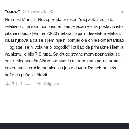
"čedo"
8 godine prije
Hm neki Marić iz Novog Sada bi rekao “moj zete sve je to
relativno”. I ja sam bio prisutan kad je jedan vojnik postavio isto
pitanje odnio šljem na 20-30 metara i ispalio desetak metaka iz
kalašnjikova a da se šljem nije ni pomjerio a on je komentarisao
“Hbg stari se ni vola ne bi pogodio” i otišao da primakne šljem a
na njemu je bilo 7-8 rupa. Sa druge strane mom poznaniku se
geler minobacača 82mm zaustavio na rebru sa spoljne strane
nakon što je probio metalnu kutiju za duvan. Pa nek mi neko
kaže da pušenje škodi.
Odgovori
3
-1