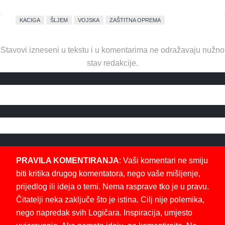
KACIGA
ŠLJEM
VOJSKA
ZAŠTITNA OPREMA
Stavovi izneseni u tekstu i u komentarima ne odražavaju nužno
stav redakcije.
PRAVILA KOMENTIRANJA
: Vaši komentari ne smiju
biti kritika drugog komentatora, nego vaše mišljenje,
prijedlog ili ideja o temi. Nema rasprave tko je u pravu.
Čitatelji neka zaključe što je istina. Cilj nije polemika,
nego napredak svih Logičara. Inspiracija, umjesto