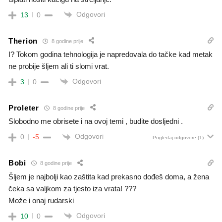
Odgovori
13
0
Therion
8 godine prije
I? Tokom godina tehnologija je napredovala do tačke kad metak
ne probije šljem ali ti slomi vrat.
Odgovori
3
0
Proleter
8 godine prije
Slobodno me obrisete i na ovoj temi , budite dosljedni .
Odgovori
0
-5
Pogledaj odgovore
(1)
Bobi
8 godine prije
Šljem je najbolji kao zaštita kad prekasno dođeš doma, a žena
čeka sa valjkom za tjesto iza vrata! ???
Može i onaj rudarski
Odgovori
10
0