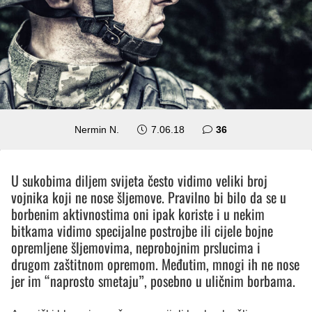
komentara
Nermin N.
7.06.18
36
U sukobima diljem svijeta često vidimo veliki broj
vojnika koji ne nose šljemove. Pravilno bi bilo da se u
borbenim aktivnostima oni ipak koriste i u nekim
bitkama vidimo specijalne postrojbe ili cijele bojne
opremljene šljemovima, neprobojnim prslucima i
drugom zaštitnom opremom. Međutim, mnogi ih ne nose
jer im “naprosto smetaju”, posebno u uličnim borbama.