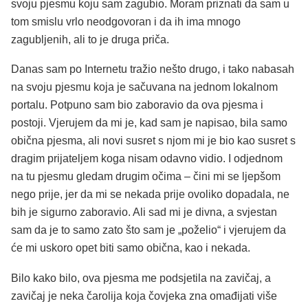
svoju pjesmu koju sam zagubio. Moram priznati da sam u
tom smislu vrlo neodgovoran i da ih ima mnogo
zagubljenih, ali to je druga priča.
Danas sam po Internetu tražio nešto drugo, i tako nabasah
na svoju pjesmu koja je sačuvana na jednom lokalnom
portalu. Potpuno sam bio zaboravio da ova pjesma i
postoji. Vjerujem da mi je, kad sam je napisao, bila samo
obična pjesma, ali novi susret s njom mi je bio kao susret s
dragim prijateljem koga nisam odavno vidio. I odjednom
na tu pjesmu gledam drugim očima – čini mi se ljepšom
nego prije, jer da mi se nekada prije ovoliko dopadala, ne
bih je sigurno zaboravio. Ali sad mi je divna, a svjestan
sam da je to samo zato što sam je „poželio“ i vjerujem da
će mi uskoro opet biti samo obična, kao i nekada.
Bilo kako bilo, ova pjesma me podsjetila na zavičaj, a
zavičaj je neka čarolija koja čovjeka zna omađijati više