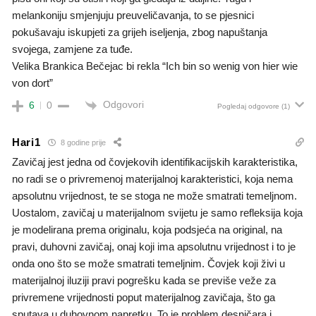
melankoniju smjenjuju preuveličavanja, to se pjesnici
pokušavaju iskupjeti za grijeh iseljenja, zbog napuštanja
svojega, zamjene za tuđe.
Velika Brankica Bečejac bi rekla “Ich bin so wenig von hier wie
von dort”
Odgovori
6
0
Pogledaj odgovore
(1)
Hari1
8 godine prije
Zavičaj jest jedna od čovjekovih identifikacijskih karakteristika,
no radi se o privremenoj materijalnoj karakteristici, koja nema
apsolutnu vrijednost, te se stoga ne može smatrati temeljnom.
Uostalom, zavičaj u materijalnom svijetu je samo refleksija koja
je modelirana prema originalu, koja podsjeća na original, na
pravi, duhovni zavičaj, onaj koji ima apsolutnu vrijednost i to je
onda ono što se može smatrati temeljnim. Čovjek koji živi u
materijalnoj iluziji pravi pogrešku kada se previše veže za
privremene vrijednosti poput materijalnog zavičaja, što ga
sputava u duhovnom napretku. To je problem desničara i