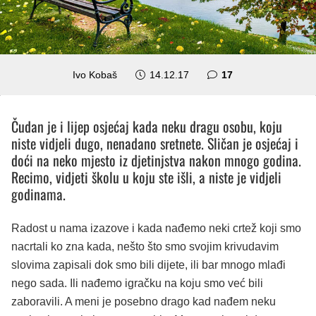
komentara
Ivo Kobaš
14.12.17
17
Čudan je i lijep osjećaj kada neku dragu osobu, koju
niste vidjeli dugo, nenadano sretnete. Sličan je osjećaj i
doći na neko mjesto iz djetinjstva nakon mnogo godina.
Recimo, vidjeti školu u koju ste išli, a niste je vidjeli
godinama.
Radost u nama izazove i kada nađemo neki crtež koji smo
nacrtali ko zna kada, nešto što smo svojim krivudavim
slovima zapisali dok smo bili dijete, ili bar mnogo mlađi
nego sada. Ili nađemo igračku na koju smo već bili
zaboravili. A meni je posebno drago kad nađem neku