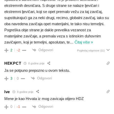
ekstremnih desničara. S druge strane se nalaze ljevičari i
ekstremni ljevičari, koji se opet premalo vežu za taj zavičaj,
supstituirajući ga za neki drugi, recimo, globalni zavičaj, iako su
oba navedena zavičaja opet materijalni, te tako nisu temeljni.
Pogreška obje strane je dakle prevelika vezanost za
materijalne zavičaje, a premala veza s istinskim duhovnim
zavičajem, koji je temeljni, apsolutan, te
…
Čitaj više »
Odgovori
2
-2
Pogledaj odgovore
(11)
HEKPCT
8 godine prije
Ja se potpuno prepozno u ovom tekstu.
Odgovori
3
0
Ive
8 godine prije
Mene je kao Hrvata iz mog zavicaja otijero HDZ
Odgovori
0
-1