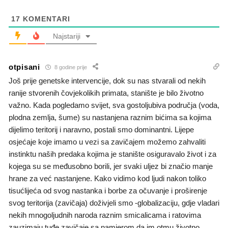
17
KOMENTARI
Najstariji
otpisani
8 godine prije
Još prije genetske intervencije, dok su nas stvarali od nekih
ranije stvorenih čovjekolikih primata, stanište je bilo životno
važno. Kada pogledamo svijet, sva gostoljubiva područja (voda,
plodna zemlja, šume) su nastanjena raznim bićima sa kojima
dijelimo teritorij i naravno, postali smo dominantni. Lijepe
osjećaje koje imamo u vezi sa zavičajem možemo zahvaliti
instinktu naših predaka kojima je stanište osiguravalo život i za
kojega su se međusobno borili, jer svaki uljez bi značio manje
hrane za već nastanjene. Kako vidimo kod ljudi nakon toliko
tisućlijeća od svog nastanka i borbe za očuvanje i proširenje
svog teritorija (zavičaja) doživjeli smo -globalizaciju, gdje vladari
nekih mnogoljudnih naroda raznim smicalicama i ratovima
zauzimaju tuđe zavičaje sa namjerom da im otmu životno