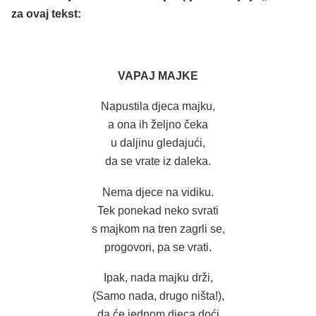
za ovaj tekst:
VAPAJ MAJKE
Napustila djeca majku,
a ona ih željno čeka
u daljinu gledajući,
da se vrate iz daleka.
Nema djece na vidiku.
Tek ponekad neko svrati
s majkom na tren zagrli se,
progovori, pa se vrati.
Ipak, nada majku drži,
(Samo nada, drugo ništa!),
da će jednom djeca doći