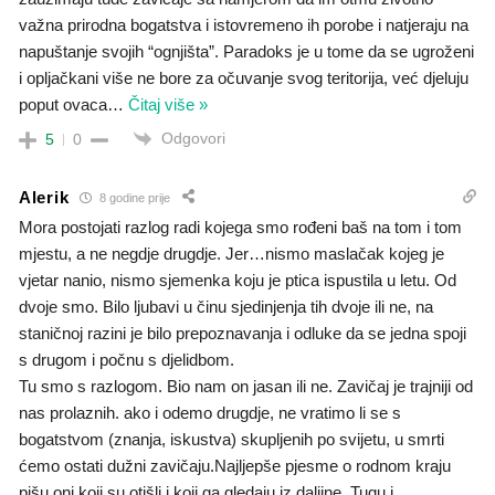
važna prirodna bogatstva i istovremeno ih porobe i natjeraju na
napuštanje svojih “ognjišta”. Paradoks je u tome da se ugroženi
i opljačkani više ne bore za očuvanje svog teritorija, već djeluju
poput ovaca
…
Čitaj više »
Odgovori
5
0
Alerik
8 godine prije
Mora postojati razlog radi kojega smo rođeni baš na tom i tom
mjestu, a ne negdje drugdje. Jer…nismo maslačak kojeg je
vjetar nanio, nismo sjemenka koju je ptica ispustila u letu. Od
dvoje smo. Bilo ljubavi u činu sjedinjenja tih dvoje ili ne, na
staničnoj razini je bilo prepoznavanja i odluke da se jedna spoji
s drugom i počnu s djelidbom.
Tu smo s razlogom. Bio nam on jasan ili ne. Zavičaj je trajniji od
nas prolaznih. ako i odemo drugdje, ne vratimo li se s
bogatstvom (znanja, iskustva) skupljenih po svijetu, u smrti
ćemo ostati dužni zavičaju.Najljepše pjesme o rodnom kraju
pišu oni koji su otišli i koji ga gledaju iz daljine. Tugu i