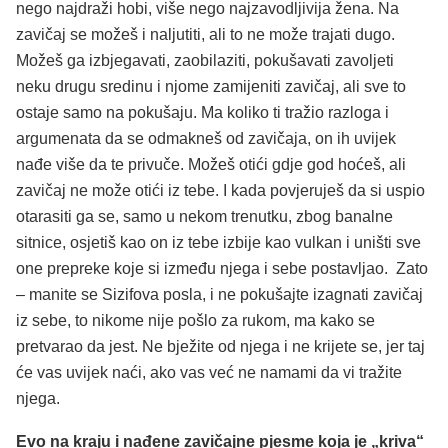
nego najdraži hobi, više nego najzavodljivija žena. Na
zavičaj se možeš i naljutiti, ali to ne može trajati dugo.
Možeš ga izbjegavati, zaobilaziti, pokušavati zavoljeti
neku drugu sredinu i njome zamijeniti zavičaj, ali sve to
ostaje samo na pokušaju. Ma koliko ti tražio razloga i
argumenata da se odmakneš od zavičaja, on ih uvijek
nađe više da te privuče. Možeš otići gdje god hoćeš, ali
zavičaj ne može otići iz tebe. I kada povjeruješ da si uspio
otarasiti ga se, samo u nekom trenutku, zbog banalne
sitnice, osjetiš kao on iz tebe izbije kao vulkan i uništi sve
one prepreke koje si između njega i sebe postavljao. Zato
– manite se Sizifova posla, i ne pokušajte izagnati zavičaj
iz sebe, to nikome nije pošlo za rukom, ma kako se
pretvarao da jest. Ne bježite od njega i ne krijete se, jer taj
će vas uvijek naći, ako vas već ne namami da vi tražite
njega.
Evo na kraju i nađene zavičajne pjesme koja je „kriva“