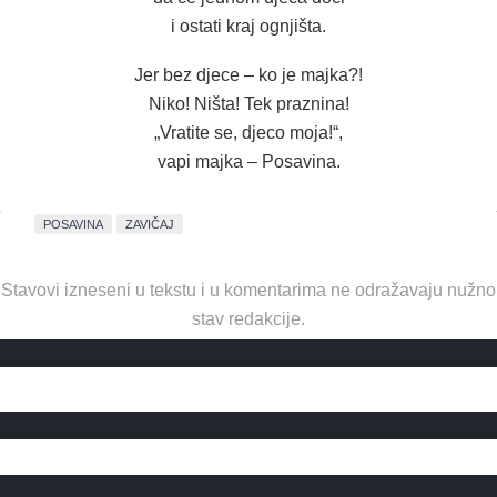
i ostati kraj ognjišta.
Jer bez djece – ko je majka?!
Niko! Ništa! Tek praznina!
„Vratite se, djeco moja!“,
vapi majka – Posavina.
POSAVINA
ZAVIČAJ
Stavovi izneseni u tekstu i u komentarima ne odražavaju nužno
stav redakcije.