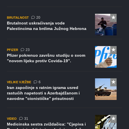
komentara
20
BRUTALNOST
Brutalnost uskraćivanja vode
Palestincima na brdima Južnog Hebrona
komentara
23
PFIZER
Pfizer pokrenuo završnu studiju o svom
”novom lijeku protiv Covida-19”.
komentara
6
VELIKE VJEŽBE
Iran započinje s ratnim igrama usred
rastućih napetosti s Azerbajdžanom i
navodne ”cionističke” prisutnosti
komentar
31
VIDEO
Medicinska sestra zviždačica: ”Cjepiva i