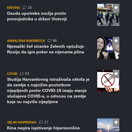
komentara
16
KRITIKE
Osuda upotrebe oružja protiv
prosvjednika u državi Victoriji
komentara
96
ANNALENA BAERBOCK
Njemački šef stranke Zelenih optužuje
Rusiju da igra poker sa cijenama plina
komentara
53
COVID
Studija Harvardovog istraživača otkrila je
da zemlje s najnižim postotkom
cijepljenih protiv COVID-19 imaju manje
slučajeva COVID-a, u odnosu na zemlje
koje su najviše cijepljene
komentara
17
VELIKI NAPREDAK
Kina negira ispitivanje hipersonične