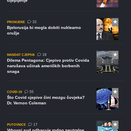
cijepljenje
komentara
33
PROMJENE
Bjelorusija bi mogla dobiti nuklearno
oružje
komentara
18
MANDAT CJEPIVA
Dilema Pentagona: Cjepivo protiv Covida
narušava učinak američkih borbenih
snaga
komentara
55
COVID-19
Što Covid cjepivo čini mozgu čovjeka?
Dr. Vernon Coleman
komentara
17
PUTOVNICE
Vrhovni sud odbacuje rodno neutralne