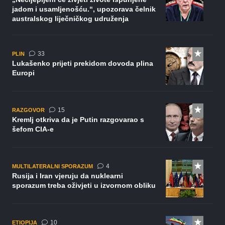
jadom i usamljenošću.“, upozorava čelnik
australskog liječničkog udruženja
komentara
33
PLIN
Lukašenko prijeti prekidom dovoda plina
Europi
komentara
15
RAZGOVOR
Kremlj otkriva da je Putin razgovarao s
šefom CIA-e
komentara
4
MULTILATERALNI SPORAZUM
Rusija i Iran vjeruju da nuklearni
sporazum treba oživjeti u izvornom obliku
komentara
10
ETIOPIJA