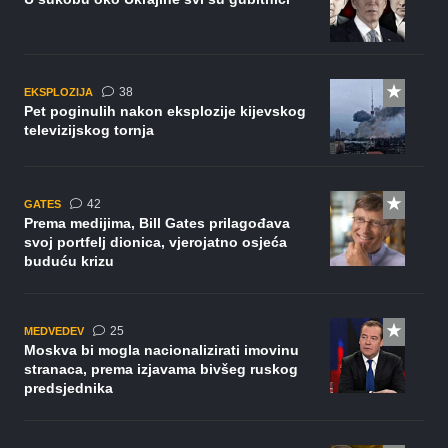
komentara
38
EKSPLOZIJA
Pet poginulih nakon eksplozije kijevskog
televizijskog tornja
komentara
42
GATES
Prema medijima, Bill Gates prilagođava
svoj portfelj dionica, vjerojatno osjeća
buduću krizu
komentara
25
MEDVEDEV
Moskva bi mogla nacionalizirati imovinu
stranaca, prema izjavama bivšeg ruskog
predsjednika