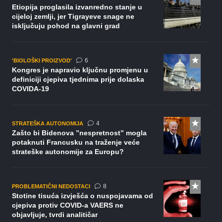
Etiopija proglasila izvanredno stanje u
cijeloj zemlji, jer Tigrayeve snage ne
isključuju pohod na glavni grad
komentara
6
'BIOLOŠKI PROIZVOD'
Kongres je napravio ključnu promjenu u
definiciji cjepiva tjednima prije dolaska
COVIDA-19
komentara
4
STRATEŠKA AUTONOMIJA
Zašto bi Bidenova ”nespretnost” mogla
potaknuti Francusku na traženje veće
strateške autonomije za Europu?
komentara
8
PROBLEMATIČNI NEDOSTACI
Stotine tisuća izvješća o nuspojavama od
cjepiva protiv COVID-a VAERS ne
objavljuje, tvrdi analitičar