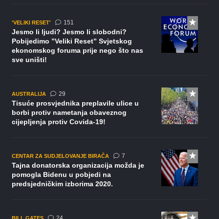
komentar
151
'VELIKI RESET'
Jesmo li ljudi? Jesmo li slobodni?
Pobijedimo ”Veliki Reset” Svjetskog
ekonomskog foruma prije nego što nas
sve uništi!
komentara
29
AUSTRALIJA
Tisuće prosvjednika preplavile ulice u
borbi protiv nametanja obaveznog
cijepljenja protiv Covida-19!
komentara
7
CENTAR ZA SUDJELOVANJE BIRAČA
Tajna donatorska organizacija možda je
pomogla Bidenu u pobjedi na
predsjedničkim izborima 2020.
komentara
24
BILL GATES