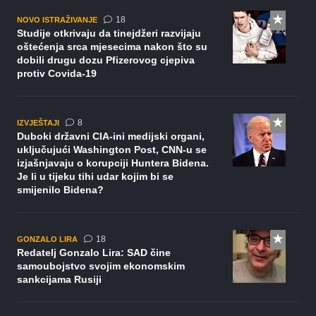
komentara
18
NOVO ISTRAŽIVANJE
Studije otkrivaju da tinejdžeri razvijaju
oštećenja srca mjesecima nakon što su
dobili drugu dozu Pfizerovog cjepiva
protiv Covida-19
komentara
8
IZVJEŠTAJI
Duboki državni CIA-ini medijski organi,
uključujući Washington Post, CNN-u se
izjašnjavaju o korupciji Huntera Bidena.
Je li u tijeku tihi udar kojim bi se
smijenilo Bidena?
komentara
18
GONZALO LIRA
Redatelj Gonzalo Lira: SAD čine
samoubojstvo svojim ekonomskim
sankcijama Rusiji