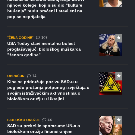
njihovi kolege, koji nisu dio ”kulture
buđenja” budu praćeni i stavljeni na
popise neprijatelja
komentara
107
"ŽENA GODINE"
USA Today slavi mentalnu bolest
proglašavajući biološkog muškarca
”ženom godine”
komentara
14
OBRAČUN
Kina se pridružuje pozivu SAD-u u
pogledu pružanja potpunog izvještaja o
svojim istraživačkim aktivnostima o
biološkom oružju u Ukrajini
komentara
44
BIOLOŠKO ORUŽJE
SAD su prekršile sporazume UN-a o
biološkom oružju financiranjem