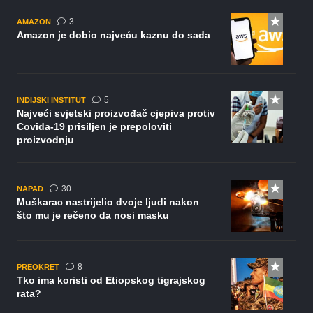
komentara
3
AMAZON
Amazon je dobio najveću kaznu do sada
komentara
5
INDIJSKI INSTITUT
Najveći svjetski proizvođač cjepiva protiv
Covida-19 prisiljen je prepoloviti
proizvodnju
komentara
30
NAPAD
Muškarac nastrijelio dvoje ljudi nakon
što mu je rečeno da nosi masku
komentara
8
PREOKRET
Tko ima koristi od Etiopskog tigrajskog
rata?