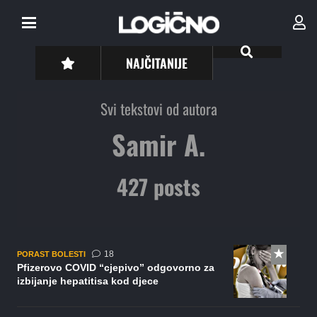
NAJČITANIJE
Svi tekstovi od autora
Samir A.
427 posts
komentara
18
PORAST BOLESTI
Pfizerovo COVID “cjepivo” odgovorno za
izbijanje hepatitisa kod djece