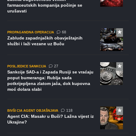
farmaceutskih kompanija počinje se
urušavati
komentara
68
PROPAGANDNA OPERACIJA
Zablude zapadnjačkih obavještajnih
službi i laži vezane uz Buču
komentara
27
POSLJEDICE SANKCIJA
Sankcije SAD-a i Zapada Rusiji se vraćaju
poput bumeranga: Rublja sada
potkrijepljena zlatom jača, dok kupovna
moć dolara slabi
komentara
118
BIVŠI CIA AGENT OBJAŠNJAVA
Agent CIA: Masakr u Buči? Lažna vijest iz
Ukrajine?