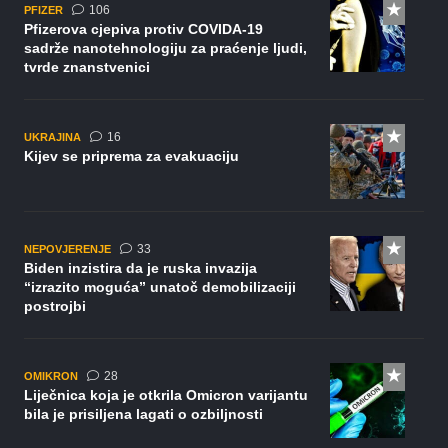
komentara
106
PFIZER
Pfizerova cjepiva protiv COVIDA-19
sadrže nanotehnologiju za praćenje ljudi,
tvrde znanstvenici
komentara
16
UKRAJINA
Kijev se priprema za evakuaciju
komentara
33
NEPOVJERENJE
Biden inzistira da je ruska invazija
“izrazito moguća” unatoč demobilizaciji
postrojbi
komentara
28
OMIKRON
Liječnica koja je otkrila Omicron varijantu
bila je prisiljena lagati o ozbiljnosti