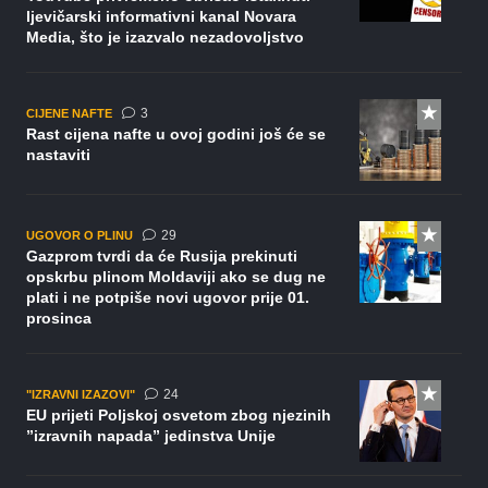
ljevičarski informativni kanal Novara
Media, što je izazvalo nezadovoljstvo
komentara
3
CIJENE NAFTE
Rast cijena nafte u ovoj godini još će se
nastaviti
komentara
29
UGOVOR O PLINU
Gazprom tvrdi da će Rusija prekinuti
opskrbu plinom Moldaviji ako se dug ne
plati i ne potpiše novi ugovor prije 01.
prosinca
komentara
24
"IZRAVNI IZAZOVI"
EU prijeti Poljskoj osvetom zbog njezinih
”izravnih napada” jedinstva Unije