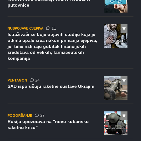
putovnice
komentara
11
NUSPOJAVE CJEPIVA
Istraživači se boje objaviti studiju koja je
otkrila upale srca nakon primanja cjepiva,
jer time riskiraju gubitak financijskih
sredstava od velikih, farmaceutskih
kompanija
komentara
24
PENTAGON
SAD isporučuju raketne sustave Ukrajini
komentara
27
POGORŠANJE
Rusija upozorava na ”novu kubansku
raketnu krizu”