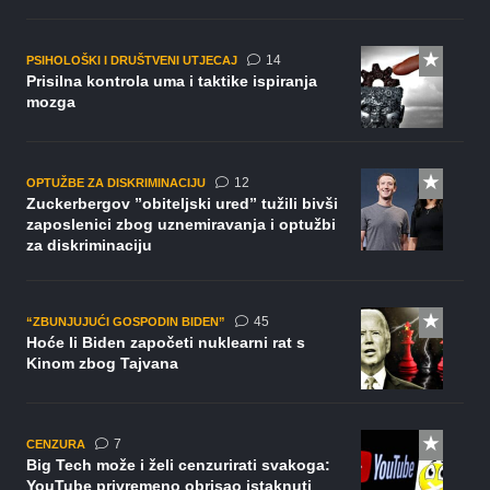
komentara
14
PSIHOLOŠKI I DRUŠTVENI UTJECAJ
Prisilna kontrola uma i taktike ispiranja
mozga
komentara
12
OPTUŽBE ZA DISKRIMINACIJU
Zuckerbergov ”obiteljski ured” tužili bivši
zaposlenici zbog uznemiravanja i optužbi
za diskriminaciju
komentara
45
“ZBUNJUJUĆI GOSPODIN BIDEN”
Hoće li Biden započeti nuklearni rat s
Kinom zbog Tajvana
komentara
7
CENZURA
Big Tech može i želi cenzurirati svakoga:
YouTube privremeno obrisao istaknuti