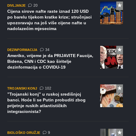
komentara
20
DIVLJANJE
Cijena sirove nafte raste iznad 120 USD
po barelu tijekom kratke krize; stručnjaci
upozoravaju na još više cijene nafte u
nadolazećim mjesecima
komentara
34
DEZINFORMACIJA
Ameriko, vrijeme je da PRIJAVITE Faucija,
Bidena, CNN i CDC kao širitelje
dezinformacija o COVIDU-19
komentara
102
TROJANSKI KONJ
”Trojanski konj” u ruskoj središnjoj
banci. Hoće li se Putin probuditi zbog
prijetnje ruskih atlantističkih
integracionista?
komentara
9
BIOLOŠKO ORUŽJE