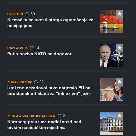
komentara
59
COVID-19
Njemačka će uvesti stroga ograničenja za
necijepljene
komentara
14
RAZGOVOR
Putin poziva NATO na dogovor
komentara
32
ZDRAV RAZUM
Izraženo nezadovoljstvo natjeralo EU na
odustanak od plana za ”inkluzivni” jezik
komentara
2
ZLOGLASNA OKUPLJALIŠTA
Nürnberg preuzima nadležnosti nad
bivšim nacističkim mjestima