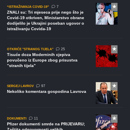
komentara
7
“ISTRAŽIVANJA COVID-19”
ZNALI su: Tri mjeseca prije nego što je
Covid-19 otkriven, Ministarstvo obrane
dodijelilo je Ukrajini poseban ugovor o
istraživanju Covida-19
komentara
25
OTKRIĆE "STRANOG TIJELA"
Tisuće doza Moderninih cjepiva
povučeno iz Europe zbog prisustva
”stranih tijela”
komentara
97
SERGEJ LAVROV
Nekoliko komentara gospodina Lavrova
komentara
11
DOKUMENTI
Pfizer dokumenti smrde na PRIJEVARU;
Zaštita odgovornosti velikih