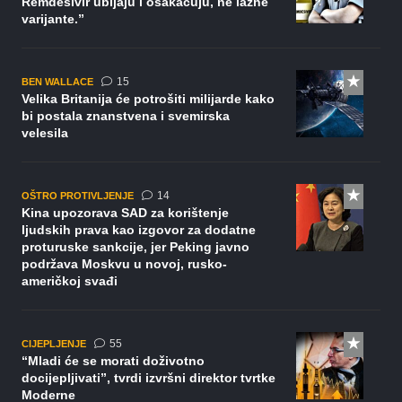
Remdesivir ubijaju i osakaćuju, ne lažne
varijante.”
komentara
15
BEN WALLACE
Velika Britanija će potrošiti milijarde kako
bi postala znanstvena i svemirska
velesila
komentara
14
OŠTRO PROTIVLJENJE
Kina upozorava SAD za korištenje
ljudskih prava kao izgovor za dodatne
proturuske sankcije, jer Peking javno
podržava Moskvu u novoj, rusko-
američkoj svađi
komentara
55
CIJEPLJENJE
“Mladi će se morati doživotno
docijepljivati”, tvrdi izvršni direktor tvrtke
Moderne