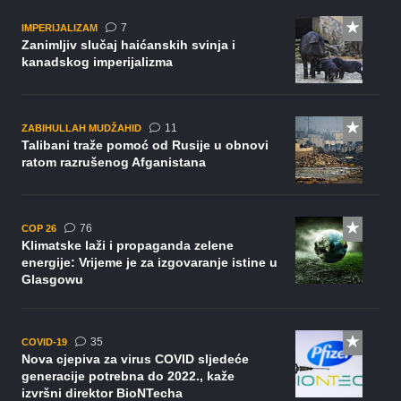
komentara
7
IMPERIJALIZAM
Zanimljiv slučaj haićanskih svinja i
kanadskog imperijalizma
komentara
11
ZABIHULLAH MUDŽAHID
Talibani traže pomoć od Rusije u obnovi
ratom razrušenog Afganistana
komentara
76
COP 26
Klimatske laži i propaganda zelene
energije: Vrijeme je za izgovaranje istine u
Glasgowu
komentara
35
COVID-19
Nova cjepiva za virus COVID sljedeće
generacije potrebna do 2022., kaže
izvršni direktor BioNTecha