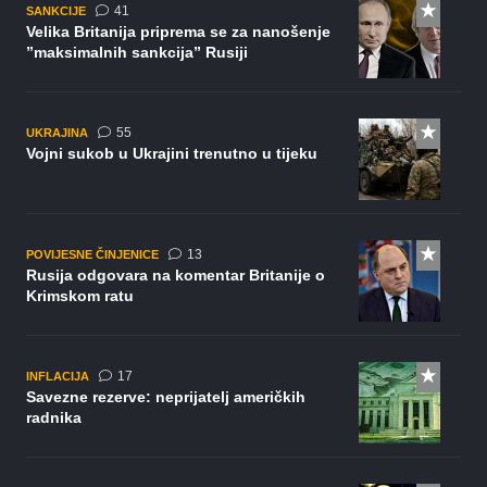
komentar
41
SANKCIJE
Velika Britanija priprema se za nanošenje
”maksimalnih sankcija” Rusiji
komentara
55
UKRAJINA
Vojni sukob u Ukrajini trenutno u tijeku
komentara
13
POVIJESNE ČINJENICE
Rusija odgovara na komentar Britanije o
Krimskom ratu
komentara
17
INFLACIJA
Savezne rezerve: neprijatelj američkih
radnika