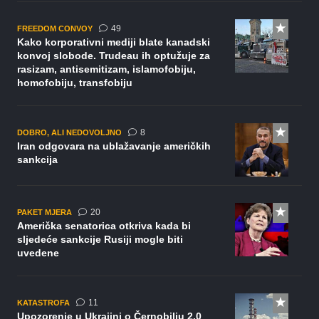
komentara
49
FREEDOM CONVOY
Kako korporativni mediji blate kanadski
konvoj slobode. Trudeau ih optužuje za
rasizam, antisemitizam, islamofobiju,
homofobiju, transfobiju
komentara
8
DOBRO, ALI NEDOVOLJNO
Iran odgovara na ublažavanje američkih
sankcija
komentara
20
PAKET MJERA
Američka senatorica otkriva kada bi
sljedeće sankcije Rusiji mogle biti
uvedene
komentara
11
KATASTROFA
Upozorenje u Ukrajini o Černobilju 2.0