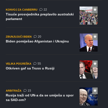
komentara
22
KONVOJ ZA CANBERRU
Tisuće prosvjednika preplavilo australski
parlament
komentara
20
ZBUNJUJUĆI BIDEN
Biden pomiješao Afganistan i Ukrajinu
komentara
55
VELIKA POGREŠKA
Otkriven gaf sa Truss u Rusiji
komentara
15
ARBITRAŽA
Rusija traži od UN-a da se umiješa u spor
sa SAD-om?