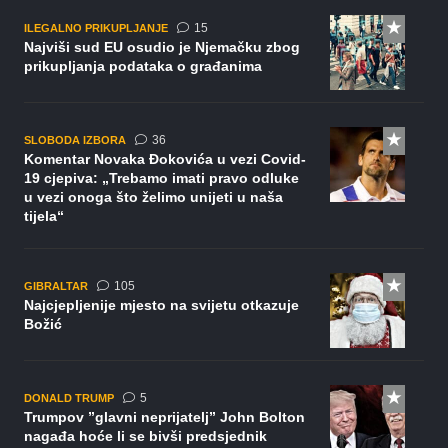
komentara
15
ILEGALNO PRIKUPLJANJE
Najviši sud EU osudio je Njemačku zbog
prikupljanja podataka o građanima
komentara
36
SLOBODA IZBORA
Komentar Novaka Đokovića u vezi Covid-
19 cjepiva: „Trebamo imati pravo odluke
u vezi onoga što želimo unijeti u naša
tijela“
komentara
105
GIBRALTAR
Najcjepljenije mjesto na svijetu otkazuje
Božić
komentara
5
DONALD TRUMP
Trumpov ”glavni neprijatelj” John Bolton
nagađa hoće li se bivši predsjednik