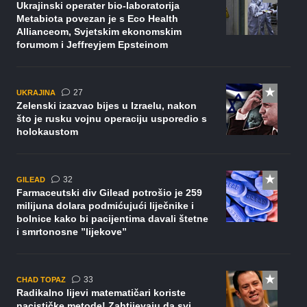
Ukrajinski operater bio-laboratorija
Metabiota povezan je s Eco Health
Allianceom, Svjetskim ekonomskim
forumom i Jeffreyjem Epsteinom
komentara
27
UKRAJINA
Zelenski izazvao bijes u Izraelu, nakon
što je rusku vojnu operaciju usporedio s
holokaustom
komentara
32
GILEAD
Farmaceutski div Gilead potrošio je 259
milijuna dolara podmićujući liječnike i
bolnice kako bi pacijentima davali štetne
i smrtonosne ”lijekove”
komentara
33
CHAD TOPAZ
Radikalno lijevi matematičari koriste
nacističke metode! Zahtijevaju da svi