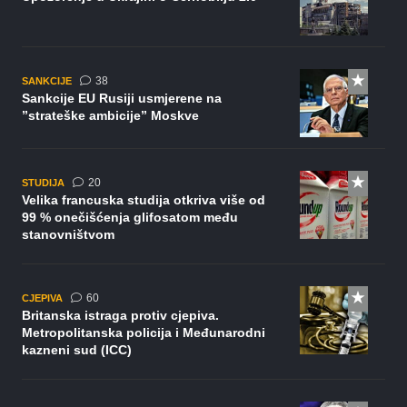
komentara
38
SANKCIJE
Sankcije EU Rusiji usmjerene na
”strateške ambicije” Moskve
komentara
20
STUDIJA
Velika francuska studija otkriva više od
99 % onečišćenja glifosatom među
stanovništvom
komentara
60
CJEPIVA
Britanska istraga protiv cjepiva.
Metropolitanska policija i Međunarodni
kazneni sud (ICC)