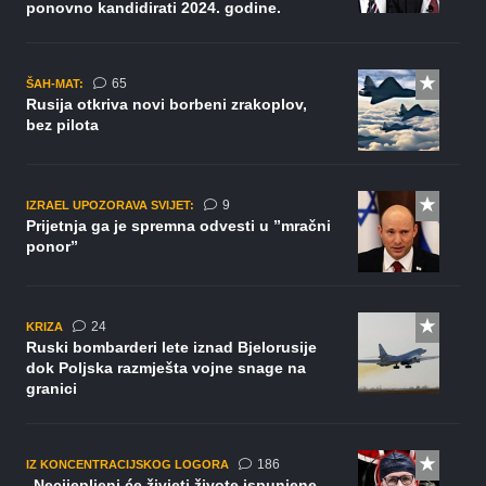
ponovno kandidirati 2024. godine.
komentara
65
ŠAH-MAT:
Rusija otkriva novi borbeni zrakoplov,
bez pilota
komentara
9
IZRAEL UPOZORAVA SVIJET:
Prijetnja ga je spremna odvesti u ”mračni
ponor”
komentara
24
KRIZA
Ruski bombarderi lete iznad Bjelorusije
dok Poljska razmješta vojne snage na
granici
komentara
186
IZ KONCENTRACIJSKOG LOGORA
„Necijepljeni će živjeti živote ispunjene