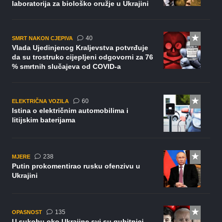
laboratorija za biološko oružje u Ukrajini
komentara
40
SMRT NAKON CJEPIVA
Vlada Ujedinjenog Kraljevstva potvrđuje
da su trostruko cijepljeni odgovorni za 76
% smrtnih slučajeva od COVID-a
komentara
60
ELEKTRIČNA VOZILA
Istina o električnim automobilima i
litijskim baterijama
komentara
238
MJERE
Putin prokomentirao rusku ofenzivu u
Ukrajini
komentara
135
OPASNOST
U sukobu oko Ukrajine svi su gubitnici