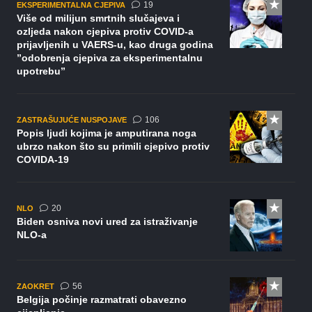
komentara
19
EKSPERIMENTALNA CJEPIVA
Više od milijun smrtnih slučajeva i
ozljeda nakon cjepiva protiv COVID-a
prijavljenih u VAERS-u, kao druga godina
”odobrenja cjepiva za eksperimentalnu
upotrebu”
komentara
106
ZASTRAŠUJUĆE NUSPOJAVE
Popis ljudi kojima je amputirana noga
ubrzo nakon što su primili cjepivo protiv
COVIDA-19
komentara
20
NLO
Biden osniva novi ured za istraživanje
NLO-a
komentara
56
ZAOKRET
Belgija počinje razmatrati obavezno