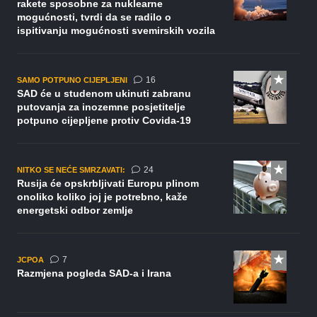
rakete sposobne za nuklearne
mogućnosti, tvrdi da se radilo o
ispitivanju mogućnosti svemirskih vozila
komentara
16
SAMO POTPUNO CIJEPLJENI
SAD će u studenom ukinuti zabranu
putovanja za inozemne posjetitelje
potpuno cijepljene protiv Covida-19
komentara
24
NITKO SE NEĆE SMRZAVATI:
Rusija će opskrbljivati Europu plinom
onoliko koliko joj je potrebno, kaže
energetski odbor zemlje
komentara
7
JCPOA
Razmjena pogleda SAD-a i Irana