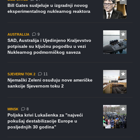
Bill Gates sudjeluje u izgradnji novog
eksperimentalnog nuklearnog reaktora
komentara
9
AUSTRALIJA
SAD, Australija i Ujedinjeno Kraljevstvo
potpisale su ključnu pogodbu u vezi
Nuklearnog podmorničkog saveza
komentara
11
SJEVERNI TOK 2
Njemački Zeleni osuđuju nove američke
sankcije Sjevernom toku 2
komentara
8
MINSK
Poljska krivi Lukašenka za ”najveći
pokušaj destabilizacije Europe u
posljednjih 30 godina”