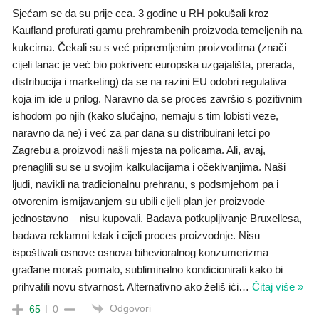
Sjećam se da su prije cca. 3 godine u RH pokušali kroz
Kaufland profurati gamu prehrambenih proizvoda temeljenih na
kukcima. Čekali su s već pripremljenim proizvodima (znači
cijeli lanac je već bio pokriven: europska uzgajališta, prerada,
distribucija i marketing) da se na razini EU odobri regulativa
koja im ide u prilog. Naravno da se proces završio s pozitivnim
ishodom po njih (kako slučajno, nemaju s tim lobisti veze,
naravno da ne) i već za par dana su distribuirani letci po
Zagrebu a proizvodi našli mjesta na policama. Ali, avaj,
prenaglili su se u svojim kalkulacijama i očekivanjima. Naši
ljudi, navikli na tradicionalnu prehranu, s podsmjehom pa i
otvorenim ismijavanjem su ubili cijeli plan jer proizvode
jednostavno – nisu kupovali. Badava potkupljivanje Bruxellesa,
badava reklamni letak i cijeli proces proizvodnje. Nisu
ispoštivali osnove osnova bihevioralnog konzumerizma –
građane moraš pomalo, subliminalno kondicionirati kako bi
prihvatili novu stvarnost. Alternativno ako želiš ići
…
Čitaj više »
Odgovori
65
0