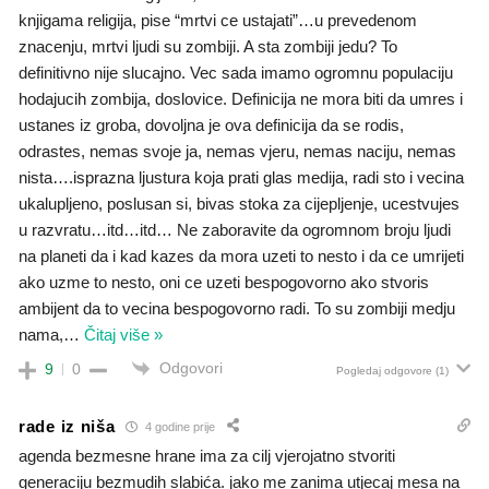
knjigama religija, pise “mrtvi ce ustajati”…u prevedenom
znacenju, mrtvi ljudi su zombiji. A sta zombiji jedu? To
definitivno nije slucajno. Vec sada imamo ogromnu populaciju
hodajucih zombija, doslovice. Definicija ne mora biti da umres i
ustanes iz groba, dovoljna je ova definicija da se rodis,
odrastes, nemas svoje ja, nemas vjeru, nemas naciju, nemas
nista….isprazna ljustura koja prati glas medija, radi sto i vecina
ukalupljeno, poslusan si, bivas stoka za cijepljenje, ucestvujes
u razvratu…itd…itd… Ne zaboravite da ogromnom broju ljudi
na planeti da i kad kazes da mora uzeti to nesto i da ce umrijeti
ako uzme to nesto, oni ce uzeti bespogovorno ako stvoris
ambijent da to vecina bespogovorno radi. To su zombiji medju
nama,
…
Čitaj više »
Odgovori
9
0
Pogledaj odgovore
(1)
rade iz niša
4 godine prije
agenda bezmesne hrane ima za cilj vjerojatno stvoriti
generaciju bezmudih slabića. jako me zanima utjecaj mesa na