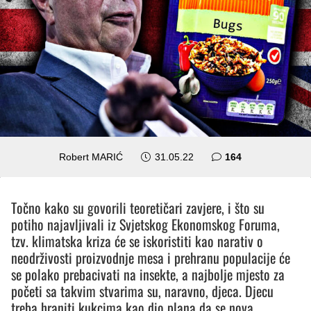
komentara
Robert MARIĆ
31.05.22
164
Točno kako su govorili teoretičari zavjere, i što su
potiho najavljivali iz Svjetskog Ekonomskog Foruma,
tzv. klimatska kriza će se iskoristiti kao narativ o
neodrživosti proizvodnje mesa i prehranu populacije će
se polako prebacivati na insekte, a najbolje mjesto za
početi sa takvim stvarima su, naravno, djeca. Djecu
treba hraniti kukcima kao dio plana da se nova