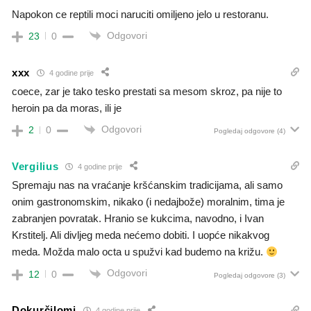
Napokon ce reptili moci naruciti omiljeno jelo u restoranu.
Odgovori
23
0
xxx
4 godine prije
coece, zar je tako tesko prestati sa mesom skroz, pa nije to
heroin pa da moras, ili je
Odgovori
2
0
Pogledaj odgovore
(4)
Vergilius
4 godine prije
Spremaju nas na vraćanje kršćanskim tradicijama, ali samo
onim gastronomskim, nikako (i nedajbože) moralnim, tima je
zabranjen povratak. Hranio se kukcima, navodno, i Ivan
Krstitelj. Ali divljeg meda nećemo dobiti. I uopće nikakvog
meda. Možda malo octa u spužvi kad budemo na križu.
Odgovori
12
0
Pogledaj odgovore
(3)
Dokurčilomi
4 godine prije