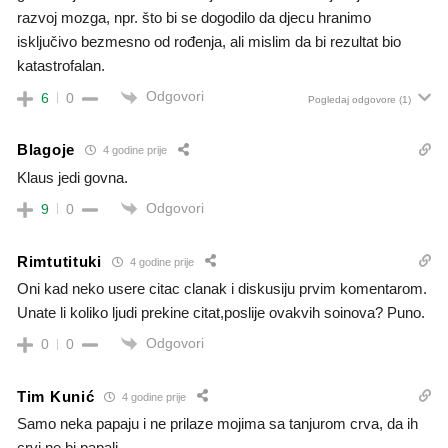
razvoj mozga, npr. što bi se dogodilo da djecu hranimo
isključivo bezmesno od rođenja, ali mislim da bi rezultat bio
katastrofalan.
Odgovori
6
0
Pogledaj odgovore
(1)
Blagoje
4 godine prije
Klaus jedi govna.
Odgovori
9
0
Rimtutituki
4 godine prije
Oni kad neko usere citac clanak i diskusiju prvim komentarom.
Unate li koliko ljudi prekine citat,poslije ovakvih soinova? Puno.
Odgovori
0
0
Tim Kunić
4 godine prije
Samo neka papaju i ne prilaze mojima sa tanjurom crva, da ih
crvi ne bi papali.