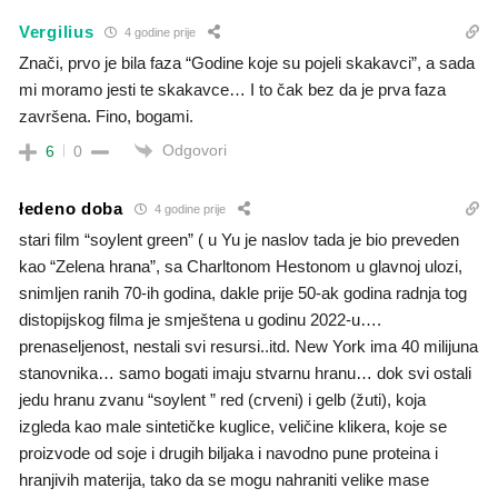
Vergilius
4 godine prije
Znači, prvo je bila faza “Godine koje su pojeli skakavci”, a sada
mi moramo jesti te skakavce… I to čak bez da je prva faza
završena. Fino, bogami.
Odgovori
6
0
łedeno doba
4 godine prije
stari film “soylent green” ( u Yu je naslov tada je bio preveden
kao “Zelena hrana”, sa Charltonom Hestonom u glavnoj ulozi,
snimljen ranih 70-ih godina, dakle prije 50-ak godina radnja tog
distopijskog filma je smještena u godinu 2022-u….
prenaseljenost, nestali svi resursi..itd. New York ima 40 milijuna
stanovnika… samo bogati imaju stvarnu hranu… dok svi ostali
jedu hranu zvanu “soylent ” red (crveni) i gelb (žuti), koja
izgleda kao male sintetičke kuglice, veličine klikera, koje se
proizvode od soje i drugih biljaka i navodno pune proteina i
hranjivih materija, tako da se mogu nahraniti velike mase