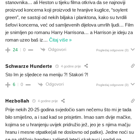
stanovnika… ali Heston u tijeku filma otkriva da se najnoviji
proizvod koncerna koji proizvodi te hranjive kuglice, “soylent
green”, ne sastoji od nekih biljaka i planktona, kako su tvrdili
šefovi koncerna, već od samljevenih dijelova umrlih ljudi… Film
je snimljen po romanu Harry Harrisona… a Harrison je ideju za
roman uzeo baš iz
…
Čitaj više »
Odgovori
24
0
Pogledaj odgovore
(3)
Schwarze Hunderte
4 godine prije
Sto Im je sljedece na meniju ?! Stakori ?!
Odgovori
6
0
Pogledaj odgovore
(3)
Hezbollah
4 godine prije
Prije nekih 20-25 godina svjedočio sam nečemu što mi je tada
bilo smiješno, a i sad kad se prisjetim. Imao sam dvije mačke,
kojima se u hranjenju uvijek pridružio jež, jeo je s njima mačju
hranu i mesne otpatke(ali ne doslovno od patke). Jedne noći su
se na obližnju banderu zalijetali leteći skakavci i padali na