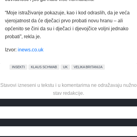
“Moje istraživanje pokazuje, kao i kod odraslih, da je veća
vjerojatnost da će dječaci prvo probati novu hranu – ali
općenito se čini da su i dječaci i djevojčice voljni jednako
probati”, rekla je.
Izvor:
inews.co.uk
INSEKTI
KLAUS SCHWAB
UK
VELIKA BRITANIJA
Stavovi izneseni u tekstu i u komentarima ne odražavaju nužno
stav redakcije.