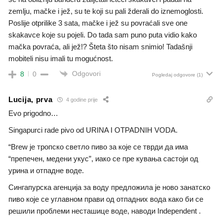
zemlju, mačke i jež, su te koji su pali žderali do iznemoglosti.
Poslije otprilike 3 sata, mačke i jež su povraćali sve one
skakavce koje su pojeli. Do tada sam puno puta vidio kako
mačka povraća, ali jež!? Šteta što nisam snimio! Tadašnji
mobiteli nisu imali tu mogućnost.
Odgovori
8
0
Pogledaj odgovore
(1)
Lucija, prva
4 godine prije
Evo prigodno…
Singapurci rade pivo od URINA I OTPADNIH VODA.
“Brеw је тропско светло пиво за које се тврди да има
“препечен, медени укус”, иако се пре кувања састоји од
урина и отпадне воде.
Сингапурска агенција за воду предложила је ново занатско
пиво које се углавном прави од отпадних вода како би се
решили проблеми несташице воде, наводи Independent .