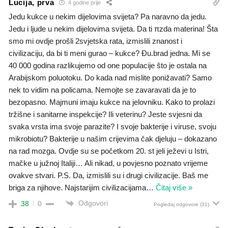
Lucija, prva
4 godine prije
Jedu kukce u nekim dijelovima svijeta? Pa naravno da jedu.
Jedu i ljude u nekim dijelovima svijeta. Da ti πzda materina! Šta
smo mi ovdje prošli 2svjetska rata, izmislili znanost i
civilizaciju, da bi ti meni gurao – kukce? Đu.brad jedna. Mi se
40 000 godina razlikujemo od one populacije što je ostala na
Arabijskom poluotoku. Do kada nad mislite ponižavati? Samo
nek to vidim na policama. Nemojte se zavaravati da je to
bezopasno. Majmuni imaju kukce na jelovniku. Kako to prolazi
tržišne i sanitarne inspekcije? Ili veterinu? Jeste svjesni da
svaka vrsta ima svoje parazite? I svoje bakterije i viruse, svoju
mikrobiotu? Bakterije u našim crijevima čak djeluju – dokazano
na rad mozga. Ovdje su se početkom 20. st jeli ježevi u Istri,
mačke u južnoj Italiji… Ali nikad, u povjesno poznato vrijeme
ovakve stvari. P.S. Da, izmislili su i drugi civilizacije. Baš me
briga za njihove. Najstarijim civilizacijama
…
Čitaj više »
Odgovori
38
0
Pogledaj odgovore
(31)