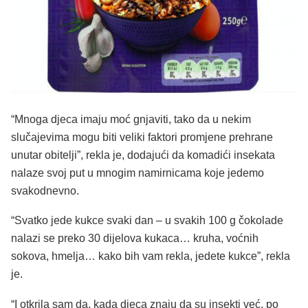
“Mnoga djeca imaju moć gnjaviti, tako da u nekim
slučajevima mogu biti veliki faktori promjene prehrane
unutar obitelji”, rekla je, dodajući da komadići insekata
nalaze svoj put u mnogim namirnicama koje jedemo
svakodnevno.
“Svatko jede kukce svaki dan – u svakih 100 g čokolade
nalazi se preko 30 dijelova kukaca… kruha, voćnih
sokova, hmelja… kako bih vam rekla, jedete kukce”, rekla
je.
“I otkrila sam da, kada djeca znaju da su insekti već, po