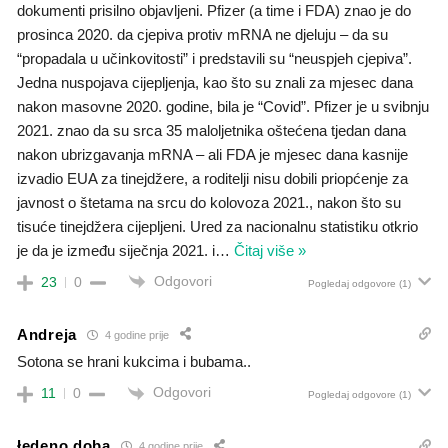
dokumenti prisilno objavljeni. Pfizer (a time i FDA) znao je do
prosinca 2020. da cjepiva protiv mRNA ne djeluju – da su
“propadala u učinkovitosti” i predstavili su “neuspjeh cjepiva”.
Jedna nuspojava cijepljenja, kao što su znali za mjesec dana
nakon masovne 2020. godine, bila je “Covid”. Pfizer je u svibnju
2021. znao da su srca 35 maloljetnika oštećena tjedan dana
nakon ubrizgavanja mRNA – ali FDA je mjesec dana kasnije
izvadio EUA za tinejdžere, a roditelji nisu dobili priopćenje za
javnost o štetama na srcu do kolovoza 2021., nakon što su
tisuće tinejdžera cijepljeni. Ured za nacionalnu statistiku otkrio
je da je između siječnja 2021. i
…
Čitaj više »
Odgovori
23
0
Pogledaj odgovore
(1)
Andreja
4 godine prije
Sotona se hrani kukcima i bubama..
Odgovori
11
0
Pogledaj odgovore
(1)
łedeno doba
4 godine prije