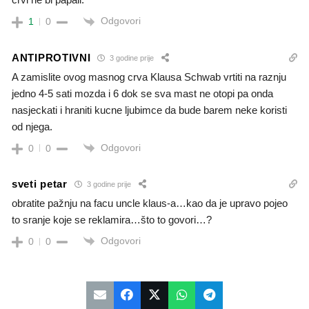
Odgovori
1
0
ANTIPROTIVNI
3 godine prije
A zamislite ovog masnog crva Klausa Schwab vrtiti na raznju
jedno 4-5 sati mozda i 6 dok se sva mast ne otopi pa onda
nasjeckati i hraniti kucne ljubimce da bude barem neke koristi
od njega.
Odgovori
0
0
sveti petar
3 godine prije
obratite pažnju na facu uncle klaus-a…kao da je upravo pojeo
to sranje koje se reklamira…što to govori…?
Odgovori
0
0