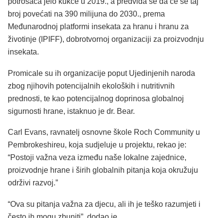
potrošača jelo kukce u 2019., a predviđa se da će se taj
broj povećati na 390 milijuna do 2030., prema
Međunarodnoj platformi insekata za hranu i hranu za
životinje (IPIFF), dobrotvornoj organizaciji za proizvodnju
insekata.
Promicale su ih organizacije poput Ujedinjenih naroda
zbog njihovih potencijalnih ekoloških i nutritivnih
prednosti, te kao potencijalnog doprinosa globalnoj
sigurnosti hrane, istaknuo je dr. Bear.
Carl Evans, ravnatelj osnovne škole Roch Community u
Pembrokeshireu, koja sudjeluje u projektu, rekao je:
“Postoji važna veza između naše lokalne zajednice,
proizvodnje hrane i širih globalnih pitanja koja okružuju
održivi razvoj.”
“Ova su pitanja važna za djecu, ali ih je teško razumjeti i
često ih mogu zbuniti”, dodao je.