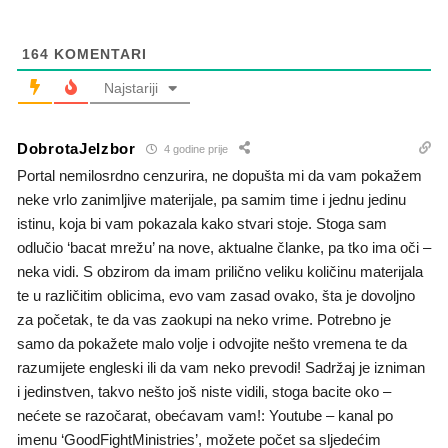
164
KOMENTARI
Najstariji
DobrotaJeIzbor
4 godine prije
Portal nemilosrdno cenzurira, ne dopušta mi da vam pokažem
neke vrlo zanimljive materijale, pa samim time i jednu jedinu
istinu, koja bi vam pokazala kako stvari stoje. Stoga sam
odlučio ‘bacat mrežu’ na nove, aktualne članke, pa tko ima oči –
neka vidi. S obzirom da imam prilično veliku količinu materijala
te u različitim oblicima, evo vam zasad ovako, šta je dovoljno
za početak, te da vas zaokupi na neko vrime. Potrebno je
samo da pokažete malo volje i odvojite nešto vremena te da
razumijete engleski ili da vam neko prevodi! Sadržaj je izniman
i jedinstven, takvo nešto još niste vidili, stoga bacite oko –
nećete se razočarat, obećavam vam!: Youtube – kanal po
imenu ‘GoodFightMinistries’, možete počet sa sljedećim