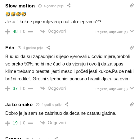
Slow motion
4 godine prije
Jesu li kukce prije mljevenja nafilali cjepivima??
Odgovori
48
0
Pogledaj odgovore
(6)
Edo
4 godine prije
Buduci da su zapadnjaci slijepo vjerovali u covid mjere,proboli
se preko 90%,ne bi me čudilo da vjeruju i ovo tj da za spas
klime trebamo prestati jesti meso i početi jesti kukce.Pa ce neki
brižni roditelji,Gretini sljedbenici ponosno hraniti djecu sa ovim
Odgovori
37
0
Pogledaj odgovore
(3)
Ja to onako
4 godine prije
Dobro je,ja sam se zabrinuo da deca ne ostanu gladna.
Odgovori
19
0