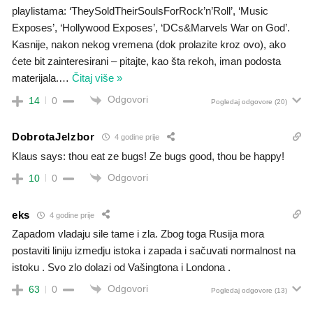
playlistama: ‘TheySoldTheirSoulsForRock’n’Roll’, ‘Music
Exposes’, ‘Hollywood Exposes’, ‘DCs&Marvels War on God’.
Kasnije, nakon nekog vremena (dok prolazite kroz ovo), ako
ćete bit zainteresirani – pitajte, kao šta rekoh, iman podosta
materijala.
…
Čitaj više »
Odgovori
14
0
Pogledaj odgovore
(20)
DobrotaJeIzbor
4 godine prije
Klaus says: thou eat ze bugs! Ze bugs good, thou be happy!
Odgovori
10
0
eks
4 godine prije
Zapadom vladaju sile tame i zla. Zbog toga Rusija mora
postaviti liniju izmedju istoka i zapada i sačuvati normalnost na
istoku . Svo zlo dolazi od Vašingtona i Londona .
Odgovori
63
0
Pogledaj odgovore
(13)