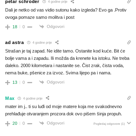
petar schroder
4 godine prije
Dali je netko od vas vidio sutonu kako izgleda? Evo ga .Protiv
ovoga pomaze samo molitva i post
Odgovori
18
0
ad astra
4 godine prije
Strašan je taj zapad. Ne idite tamo. Ostanite kod kuće. Bit će
bolje vama a i zapadu. Ili možda da krenete ka istoku. Ne treba
daleko. 2000 kilometara i nastanite se. Čist zrak, čista voda,
nema buke, pšenice za izvoz. Svima lijepo pa i nama.
Odgovori
13
0
Max
4 godine prije
mater im j.. ti su luđi od moje matere koja me svakodnevno
prehlađuje otvaranjem prozora dok ovo pišem šinja propuh.
Odgovori
20
0
Pogledaj odgovore
(1)