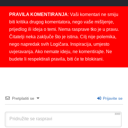
PRAVILA KOMENTIRANJA
: Vaši komentari ne smiju
biti kritika drugog komentatora, nego vaše mišljenje,
prijedlog ili ideja o temi. Nema rasprave tko je u pravu.
Čitatelji neka zaključe što je istina. Cilj nije polemika,
nego napredak svih Logičara. Inspiracija, umjesto
uvjeravanja. Ako nemate ideju, ne komentirajte. Ne
budete li respektirali pravila, biti će te blokirani.
Pretplatiti se
Prijavite se
3000