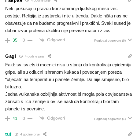
Гавран
4 godine prije
Neki pokušaji u pravcu konzumiranja ljudskog mesa već
postoje. Religija je zastarela i nije u trendu. Dakle ništa nas ne
obavezuje da ne budemo progresivni i praktični. Svaki sused je
dobar izvor proteina ukoliko nije previše mator i žilav.
Odgovori
35
0
Pogledaj odgovore
(6)
Gagi
4 godine prije
Fakt: svi svjetski mocnici nisu u stanju da kontroliraju epidemiju
gripe, ali su odlucni ishranom kukaca i povecanjem poreza
“utjecati” na temperaturu planete Zemlje. Da nije smijesno, bilo
bi tuzno.
Jedna vulkanska ozbiljnija aktivnost bi mogla pola covjecanstva
zbrisati s lica zemlje a ovi se nasli da kontroliraju bioritam
planete i s povrsine.
Odgovori
41
0
Pogledaj odgovore
(1)
tuf
4 godine prije