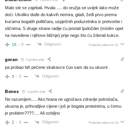
Malo ste se zajebali. Hvala …. do oružja se uvijek lako može
doći. Ukoliko dođe do kakvih nemira, gladi, žeđi prvo prema
kućama bogatih političara, uspješnih poduzetnika iz pretvorbe i
sličnima. S druge strane radije ću postati ljudožder (mislim opet
na navedene i njihove bližnje) prije nego što ću žderati kukce.
Odgovori
16
0
Pogledaj odgovore
(1)
goran
4 godine prije
pa probao bih pečene skakavce čuo sam da su ukusni
Odgovori
3
0
Bones
4 godine prije
Ne razumijem…. Ako hrana ne ugrožava zdravlje potrošača,
ukusna je, prihvatljive cijene i još je bogata proteinima, u čemu
je problem????…. Ali ozbiljno
Odgovori
2
0
Pogledaj odgovore
(3)