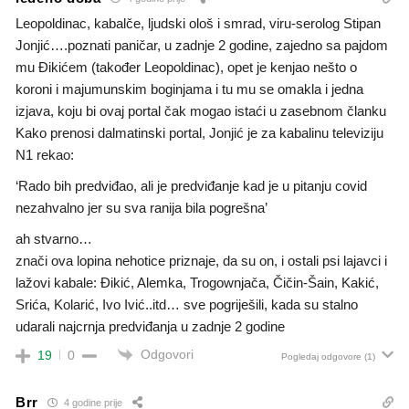
Leopoldinac, kabalče, ljudski ološ i smrad, viru-serolog Stipan
Jonjić….poznati paničar, u zadnje 2 godine, zajedno sa pajdom
mu Đikićem (također Leopoldinac), opet je kenjao nešto o
koroni i majumunskim boginjama i tu mu se omakla i jedna
izjava, koju bi ovaj portal čak mogao istaći u zasebnom članku
Kako prenosi dalmatinski portal, Jonjić je za kabalinu televiziju
N1 rekao:
‘Rado bih predviđao, ali je predviđanje kad je u pitanju covid
nezahvalno jer su sva ranija bila pogrešna’
ah stvarno…
znači ova lopina nehotice priznaje, da su on, i ostali psi lajavci i
lažovi kabale: Đikić, Alemka, Trogownjača, Čičin-Šain, Kakić,
Srića, Kolarić, Ivo Ivić..itd… sve pogriješili, kada su stalno
udarali najcrnja predviđanja u zadnje 2 godine
Odgovori
19
0
Pogledaj odgovore
(1)
Brr
4 godine prije