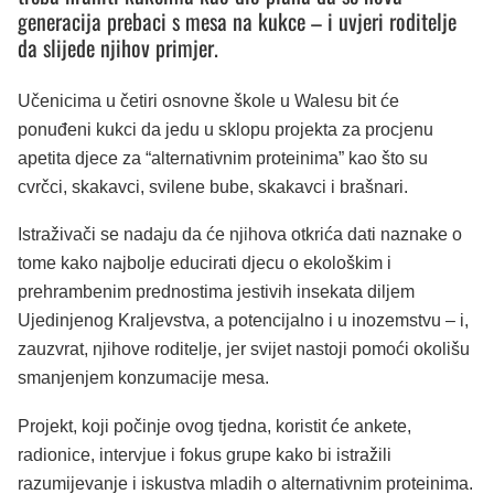
generacija prebaci s mesa na kukce – i uvjeri roditelje
da slijede njihov primjer.
Učenicima u četiri osnovne škole u Walesu bit će
ponuđeni kukci da jedu u sklopu projekta za procjenu
apetita djece za “alternativnim proteinima” kao što su
cvrčci, skakavci, svilene bube, skakavci i brašnari.
Istraživači se nadaju da će njihova otkrića dati naznake o
tome kako najbolje educirati djecu o ekološkim i
prehrambenim prednostima jestivih insekata diljem
Ujedinjenog Kraljevstva, a potencijalno i u inozemstvu – i,
zauzvrat, njihove roditelje, jer svijet nastoji pomoći okolišu
smanjenjem konzumacije mesa.
Projekt, koji počinje ovog tjedna, koristit će ankete,
radionice, intervjue i fokus grupe kako bi istražili
razumijevanje i iskustva mladih o alternativnim proteinima.