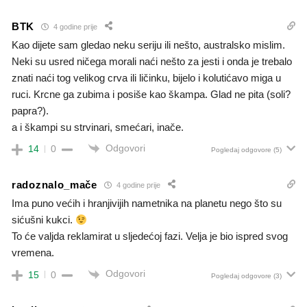
BTK
4 godine prije
Kao dijete sam gledao neku seriju ili nešto, australsko mislim.
Neki su usred ničega morali naći nešto za jesti i onda je trebalo
znati naći tog velikog crva ili ličinku, bijelo i kolutićavo miga u
ruci. Krcne ga zubima i posiše kao škampa. Glad ne pita (soli?
papra?).
a i škampi su strvinari, smećari, inače.
Odgovori
14
0
Pogledaj odgovore
(5)
radoznalo_mače
4 godine prije
Ima puno većih i hranjivijih nametnika na planetu nego što su
sićušni kukci.
To će valjda reklamirat u sljedećoj fazi. Velja je bio ispred svog
vremena.
Odgovori
15
0
Pogledaj odgovore
(3)