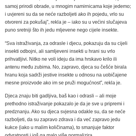
samoj prirodi obrade, u mnogim namirnicama koje jedemo;
i uvjereni su da se neće razboljeti ako ih pojedu, vrlo su
otvoreni za pokušaj”, rekla je – iako su u većini slučajeva
puno sretniji što ih jedu mljevene nego cijele insekte.
“Sva istraživanja, za odrasle i djecu, pokazuju da su cijeli
insekti odbojni, ali samljeveni insekti u hrani su vrlo
prihvatljivi. Nitko ne voli ideju da ima hrskavo krilo ili
antenu među zubima. No, zapravo, djeca su češće birala
hranu koja sadrži jestive insekte u odnosu na uobičajene
mesne proizvode ako im se pruži mogućnost”, rekla je.
Djeca znaju biti gadljiva, baš kao i odrasli – ali moje
prethodno istraživanje pokazalo je da je sve u pripremi i
predznanju. Ako su djeca svjesna odakle su, da se neće
razboljeti, da su zapravo zdrava i da već zapravo jedu
kukce (iako u malim količinama), to smanjuje faktor
odvratnosti i još ga malo više normalizira.