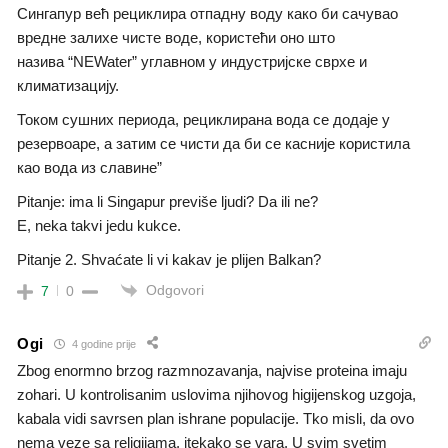
Сингапур већ рециклира отпадну воду како би сачувао
вредне залихе чисте воде, користећи оно што
назива “NEWater” углавном у индустријске сврхе и
климатизацију.
Током сушних периода, рециклирана вода се додаје у
резервоаре, а затим се чисти да би се касније користила
као вода из славине”
Pitanje: ima li Singapur previše ljudi? Da ili ne?
E, neka takvi jedu kukce.
Pitanje 2. Shvaćate li vi kakav je plijen Balkan?
Odgovori
7
0
Ogi
4 godine prije
Zbog enormno brzog razmnozavanja, najvise proteina imaju
zohari. U kontrolisanim uslovima njihovog higijenskog uzgoja,
kabala vidi savrsen plan ishrane populacije. Tko misli, da ovo
nema veze sa religijama, itekako se vara. U svim svetim