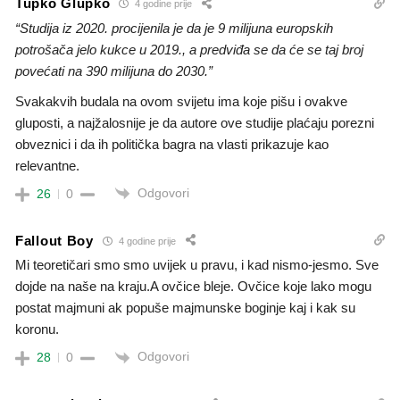
Tupko Glupko
4 godine prije
“Studija iz 2020. procijenila je da je 9 milijuna europskih
potrošača jelo kukce u 2019., a predviđa se da će se taj broj
povećati na 390 milijuna do 2030.”
Svakakvih budala na ovom svijetu ima koje pišu i ovakve
gluposti, a najžalosnije je da autore ove studije plaćaju porezni
obveznici i da ih politička bagra na vlasti prikazuje kao
relevantne.
Odgovori
26
0
Fallout Boy
4 godine prije
Mi teoretičari smo smo uvijek u pravu, i kad nismo-jesmo. Sve
dojde na naše na kraju.A ovčice bleje. Ovčice koje lako mogu
postat majmuni ak popuše majmunske boginje kaj i kak su
koronu.
Odgovori
28
0