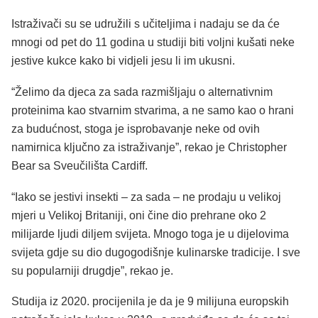
Istraživači su se udružili s učiteljima i nadaju se da će
mnogi od pet do 11 godina u studiji biti voljni kušati neke
jestive kukce kako bi vidjeli jesu li im ukusni.
“Želimo da djeca za sada razmišljaju o alternativnim
proteinima kao stvarnim stvarima, a ne samo kao o hrani
za budućnost, stoga je isprobavanje neke od ovih
namirnica ključno za istraživanje”, rekao je Christopher
Bear sa Sveučilišta Cardiff.
“Iako se jestivi insekti – za sada – ne prodaju u velikoj
mjeri u Velikoj Britaniji, oni čine dio prehrane oko 2
milijarde ljudi diljem svijeta. Mnogo toga je u dijelovima
svijeta gdje su dio dugogodišnje kulinarske tradicije. I sve
su popularniji drugdje”, rekao je.
Studija iz 2020. procijenila je da je 9 milijuna europskih