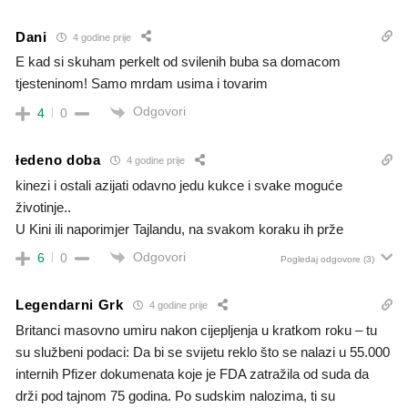
Dani
4 godine prije
E kad si skuham perkelt od svilenih buba sa domacom
tjesteninom! Samo mrdam usima i tovarim
Odgovori
4
0
łedeno doba
4 godine prije
kinezi i ostali azijati odavno jedu kukce i svake moguće
životinje..
U Kini ili naporimjer Tajlandu, na svakom koraku ih prže
Odgovori
6
0
Pogledaj odgovore
(3)
Legendarni Grk
4 godine prije
Britanci masovno umiru nakon cijepljenja u kratkom roku – tu
su službeni podaci: Da bi se svijetu reklo što se nalazi u 55.000
internih Pfizer dokumenata koje je FDA zatražila od suda da
drži pod tajnom 75 godina. Po sudskim nalozima, ti su