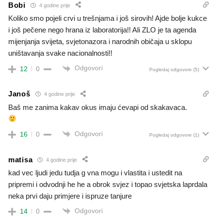
Bobi
4 godine prije
Koliko smo pojeli crvi u trešnjama i još sirovih! Ajde bolje kukce
i još pečene nego hrana iz laboratorija!! Ali ZLO je ta agenda
mijenjanja svijeta, svjetonazora i narodnih običaja u sklopu
uništavanja svake nacionalnosti!!
Odgovori
12
0
Pogledaj odgovore
(5)
Janoš
4 godine prije
Baš me zanima kakav okus imaju ćevapi od skakavaca.
Odgovori
16
0
Pogledaj odgovore
(1)
matisa
4 godine prije
kad vec ljudi jedu tudja g vna mogu i vlastita i ustedit na
pripremi i odvodnji he he a obrok svjez i topao svjetska laprdala
neka prvi daju primjere i ispruze tanjure
Odgovori
14
0