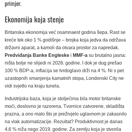
primjer.
Ekonomija koja stenje
Britanska ekonomija već osamnaest godina šepa. Rast se
kreće tek oko 1 % godišnje – brojka koja jedva da održava
državni aparat, a kamoli da otvara prostor za napredak.
Predviđanja
Banke Engleske
i
MMF-a
su brutalno jasna:
ništa bolje ne slijedi ni 2026. godine. I dok je dug prešao
100 % BDP-a, inflacija se tvrdoglavo drži na 4 %. Ni s pet
uzastopnih smanjenja kamatnih stopa, Londonski City ne
vidi svjetlo na kraju tunela.
Industrijska baza, koja je stoljećima bila motor britanske
moći, doslovno je razorena. Tvornice zatvorene, skladišta
prazna, a ono malo što je preživjelo uglavnom je zakasnilo
na vlak automatizacije. Rezultat? Produktivnost je danas
4,6 % niža nego 2019. godine. Za zemlju koja je stvorila