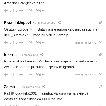
Amerika i jeMgleska bit će…
Odgovori
0
0
Prazni džepovi
10 mjeseci prije
Ostatak Europe !?…..Britanija nije europska članica i šta ima
učiti ,, Ostatak ” Europe od Velike Britanije ?
Odgovori
0
0
Pogledaj odgovore
(1)
hiber
10 mjeseci prije
Proeuroska stranka u Moldaviji prešla apsolutnu natpolovičnu
većinu. Nadmašuju Putina u njegovim igrama.
Odgovori
0
0
Pogledaj odgovore
(4)
Za mir
10 mjeseci prije
Pa HR oduvijek/1991 ima jmbg. Valjda prva na svijetu?
Zašto se sada čudite da EN uvodi id?