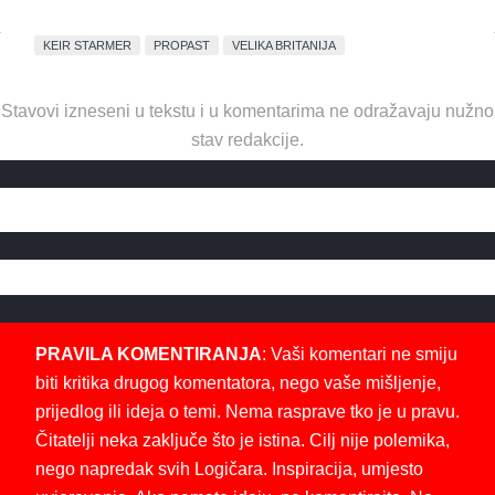
KEIR STARMER
PROPAST
VELIKA BRITANIJA
Stavovi izneseni u tekstu i u komentarima ne odražavaju nužno
stav redakcije.
PRAVILA KOMENTIRANJA
: Vaši komentari ne smiju
biti kritika drugog komentatora, nego vaše mišljenje,
prijedlog ili ideja o temi. Nema rasprave tko je u pravu.
Čitatelji neka zaključe što je istina. Cilj nije polemika,
nego napredak svih Logičara. Inspiracija, umjesto