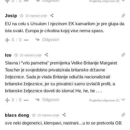
Odgovori
0
0
Pogledaj odgovore
(3)
Josip
10 mjeseci prije
EU na celu s Ursulom I njezinom EK kamarilom je pre glupa da
ista svaki. Europa je crkotina kojoj vise nema spass.
Odgovori
0
0
Ico
10 mjeseci prije
Slavna i “vrlo pametna” premijerka Velike Britanije Margaret
Teacher je svojedobno privatizirala britanske državne
željeznice. Sada je vlada Britanije odlučila nacionalizirati
britanske željeznice, jer su privatnici samo izvlačili profit, a
britanske željeznice doveli do sloma! He, he, he . . .
Odgovori
0
0
Pogledaj odgovore
(1)
blacs dong
10 mjeseci prije
sve neki degenerici, klempavi, nastrani…u to se pretvorila GB