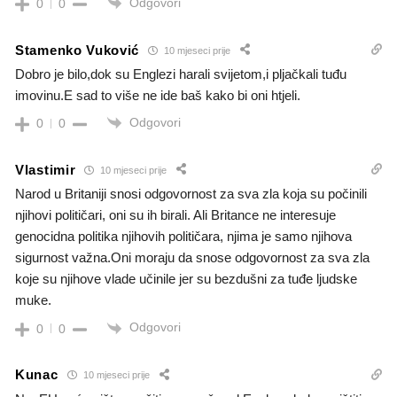
Odgovori
0
0
Stamenko Vuković
10 mjeseci prije
Dobro je bilo,dok su Englezi harali svijetom,i pljačkali tuđu
imovinu.E sad to više ne ide baš kako bi oni htjeli.
Odgovori
0
0
Vlastimir
10 mjeseci prije
Narod u Britaniji snosi odgovornost za sva zla koja su počinili
njihovi političari, oni su ih birali. Ali Britance ne interesuje
genocidna politika njihovih političara, njima je samo njihova
sigurnost važna.Oni moraju da snose odgovornost za sva zla
koje su njihove vlade učinile jer su bezdušni za tuđe ljudske
muke.
Odgovori
0
0
Kunac
10 mjeseci prije