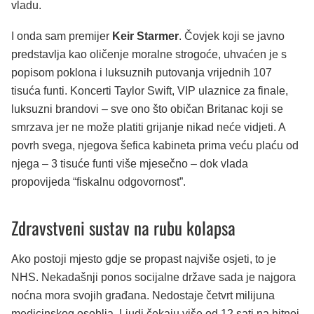
vladu.
I onda sam premijer
Keir Starmer
. Čovjek koji se javno
predstavlja kao oličenje moralne strogoće, uhvaćen je s
popisom poklona i luksuznih putovanja vrijednih 107
tisuća funti. Koncerti Taylor Swift, VIP ulaznice za finale,
luksuzni brandovi – sve ono što običan Britanac koji se
smrzava jer ne može platiti grijanje nikad neće vidjeti. A
povrh svega, njegova šefica kabineta prima veću plaću od
njega – 3 tisuće funti više mjesečno – dok vlada
propovijeda “fiskalnu odgovornost”.
Zdravstveni sustav na rubu kolapsa
Ako postoji mjesto gdje se propast najviše osjeti, to je
NHS. Nekadašnji ponos socijalne države sada je najgora
noćna mora svojih građana. Nedostaje četvrt milijuna
medicinskog osoblja. Ljudi čekaju više od 12 sati na hitnoj