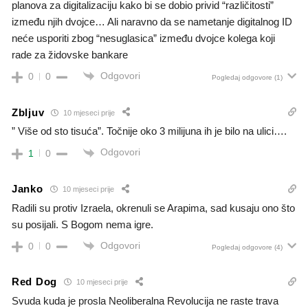
planova za digitalizaciju kako bi se dobio privid “različitosti”
između njih dvojce… Ali naravno da se nametanje digitalnog ID
neće usporiti zbog “nesuglasica” između dvojce kolega koji
rade za židovske bankare
Odgovori
0
0
Pogledaj odgovore
(1)
Zbljuv
10 mjeseci prije
” Više od sto tisuća”. Točnije oko 3 milijuna ih je bilo na ulici….
Odgovori
1
0
Janko
10 mjeseci prije
Radili su protiv Izraela, okrenuli se Arapima, sad kusaju ono što
su posijali. S Bogom nema igre.
Odgovori
0
0
Pogledaj odgovore
(4)
Red Dog
10 mjeseci prije
Svuda kuda je prosla Neoliberalna Revolucija ne raste trava