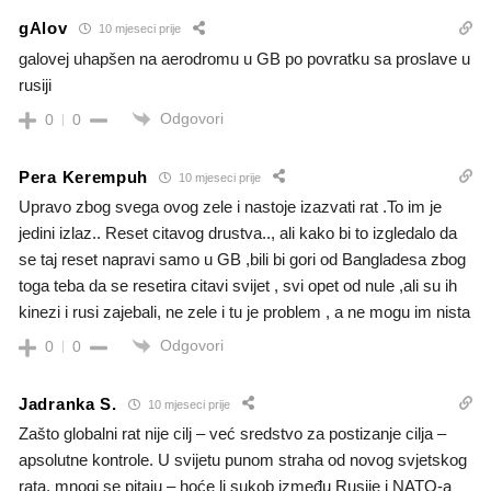
gAlov
10 mjeseci prije
galovej uhapšen na aerodromu u GB po povratku sa proslave u
rusiji
Odgovori
0
0
Pera Kerempuh
10 mjeseci prije
Upravo zbog svega ovog zele i nastoje izazvati rat .To im je
jedini izlaz.. Reset citavog drustva.., ali kako bi to izgledalo da
se taj reset napravi samo u GB ,bili bi gori od Bangladesa zbog
toga teba da se resetira citavi svijet , svi opet od nule ,ali su ih
kinezi i rusi zajebali, ne zele i tu je problem , a ne mogu im nista
Odgovori
0
0
Jadranka S.
10 mjeseci prije
Zašto globalni rat nije cilj – već sredstvo za postizanje cilja –
apsolutne kontrole. U svijetu punom straha od novog svjetskog
rata, mnogi se pitaju – hoće li sukob između Rusije i NATO-a