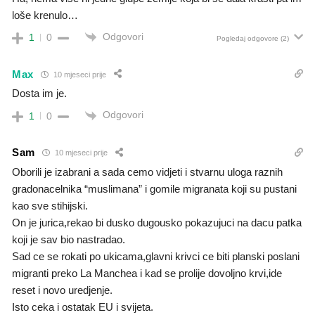
loše krenulo…
Odgovori
1
0
Pogledaj odgovore
(2)
Max
10 mjeseci prije
Dosta im je.
Odgovori
1
0
Sam
10 mjeseci prije
Oborili je izabrani a sada cemo vidjeti i stvarnu uloga raznih
gradonacelnika “muslimana” i gomile migranata koji su pustani
kao sve stihijski.
On je jurica,rekao bi dusko dugousko pokazujuci na dacu patka
koji je sav bio nastradao.
Sad ce se rokati po ukicama,glavni krivci ce biti planski poslani
migranti preko La Manchea i kad se prolije dovoljno krvi,ide
reset i novo uredjenje.
Isto ceka i ostatak EU i svijeta.