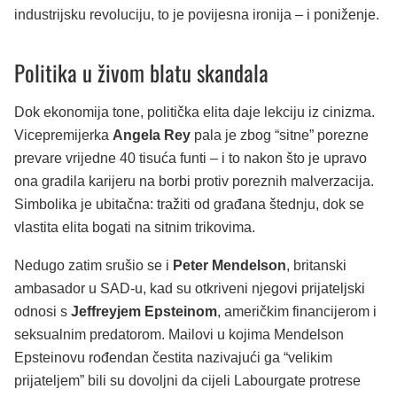
industrijsku revoluciju, to je povijesna ironija – i poniženje.
Politika u živom blatu skandala
Dok ekonomija tone, politička elita daje lekciju iz cinizma.
Vicepremijerka
Angela Rey
pala je zbog “sitne” porezne
prevare vrijedne 40 tisuća funti – i to nakon što je upravo
ona gradila karijeru na borbi protiv poreznih malverzacija.
Simbolika je ubitačna: tražiti od građana štednju, dok se
vlastita elita bogati na sitnim trikovima.
Nedugo zatim srušio se i
Peter Mendelson
, britanski
ambasador u SAD-u, kad su otkriveni njegovi prijateljski
odnosi s
Jeffreyjem Epsteinom
, američkim financijerom i
seksualnim predatorom. Mailovi u kojima Mendelson
Epsteinovu rođendan čestita nazivajući ga “velikim
prijateljem” bili su dovoljni da cijeli Labourgate protrese