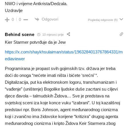
NWO i vrijeme Antkrista/Dedzala.
Uzdravlje
Odgovori
0
0
Pogledaj odgovore
(5)
Behind scene
10 mjeseci prije
Kier Starmer potvrđuje da je Jew
https://x.com/shaykhsulaiman/status/1963284013767864331/m
ediaviewer
Programirana je propast svih gojimskih tzv. država jer treba
doći do onoga “nećete imati ništa i bićete ‘srećni’ “.
Digitalizacija, put ka elektronskom logoru, transhumanizam i
“vađenje” (uništenje) Bogolike ljudske duše zacrtani su ciljevi
djece đavola – talmudskih Židova… Sve je predstava na
svjetskoj sceni iza koje konce vuku “izabrani”. U toj kazališnoj
predstavi npr. Boris Johnson, agent međunarodnog cionizma
koji i zvanično ima židovske korijene “kritizira” drugog agenta
međunarodnog cionizma i kripto Židova Keir Starmera zbog