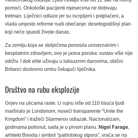
pomoći. Onkološki pacijenti mjesecima ne dobivaju
tretman. Liječnici odlaze jer su iscrpljeni i potplaćeni, a
vlada umjesto reforme nudi obećanje: desetogodišnji plan
koji neće spasiti živote danas.
Za zemlju koja se stoljećima ponosila univerzalnim i
besplatnim zdravljem, ovo je jasna poruka: sustav više nije
održiv. I dok elite uživaju u luksuznim darovima, obični
Britanci doslovno umiru čekajući liječnika.
Društvo na rubu eksplozije
Gnjev na ulicama raste. U rujnu više od 110 tisuća ljudi
marširalo je Londonom, noseći transparente “Unite the
Kingdom” i tražeći Starmerov odlazak. Nacionalizam,
godinama potisnut, sada je u prvom planu.
Nigel Farage
,
arhitekt Brexita i simbol “patriotskog otpora”, vraća se na