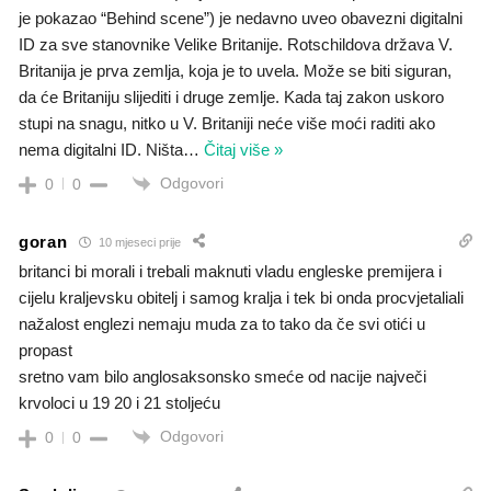
je pokazao “Behind scene”) je nedavno uveo obavezni digitalni
ID za sve stanovnike Velike Britanije. Rotschildova država V.
Britanija je prva zemlja, koja je to uvela. Može se biti siguran,
da će Britaniju slijediti i druge zemlje. Kada taj zakon uskoro
stupi na snagu, nitko u V. Britaniji neće više moći raditi ako
nema digitalni ID. Ništa
…
Čitaj više »
Odgovori
0
0
goran
10 mjeseci prije
britanci bi morali i trebali maknuti vladu engleske premijera i
cijelu kraljevsku obitelj i samog kralja i tek bi onda procvjetaliali
nažalost englezi nemaju muda za to tako da če svi otići u
propast
sretno vam bilo anglosaksonsko smeće od nacije največi
krvoloci u 19 20 i 21 stoljeću
Odgovori
0
0