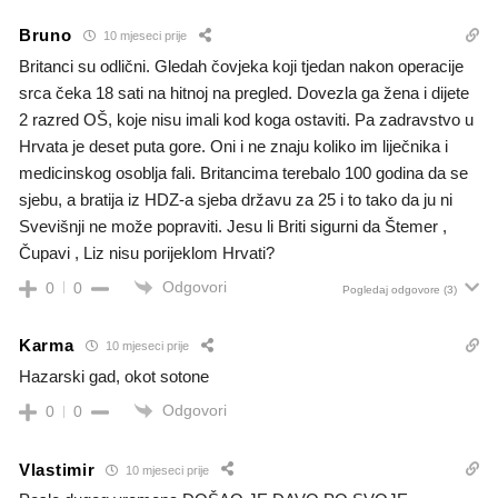
Bruno
10 mjeseci prije
Britanci su odlični. Gledah čovjeka koji tjedan nakon operacije
srca čeka 18 sati na hitnoj na pregled. Dovezla ga žena i dijete
2 razred OŠ, koje nisu imali kod koga ostaviti. Pa zadravstvo u
Hrvata je deset puta gore. Oni i ne znaju koliko im liječnika i
medicinskog osoblja fali. Britancima terebalo 100 godina da se
sjebu, a bratija iz HDZ-a sjeba državu za 25 i to tako da ju ni
Svevišnji ne može popraviti. Jesu li Briti sigurni da Štemer ,
Čupavi , Liz nisu porijeklom Hrvati?
Odgovori
0
0
Pogledaj odgovore
(3)
Karma
10 mjeseci prije
Hazarski gad, okot sotone
Odgovori
0
0
Vlastimir
10 mjeseci prije