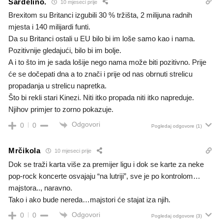
Sardelino.
10 mjeseci prije
Brexitom su Britanci izgubili 30 % tržišta, 2 milijuna radnih
mjesta i 140 milijardi funti.
Da su Britanci ostali u EU bilo bi im loše samo kao i nama.
Pozitivnije gledajući, bilo bi im bolje.
A i to što im je sada lošije nego nama može biti pozitivno. Prije
će se dočepati dna a to znači i prije od nas obrnuti strelicu
propadanja u strelicu napretka.
Što bi rekli stari Kinezi. Niti itko propada niti itko napreduje.
Njihov primjer to zorno pokazuje.
Odgovori
0
0
Pogledaj odgovore
(1)
Mrčikola
10 mjeseci prije
Dok se traži karta više za premijer ligu i dok se karte za neke
pop-rock koncerte osvajaju “na lutriji”, sve je po kontrolom…
majstora.., naravno.
Tako i ako bude nereda…majstori će stajat iza njih.
Odgovori
0
0
Pogledaj odgovore
(3)