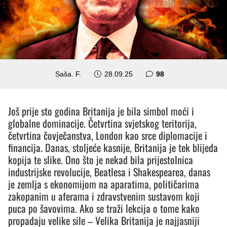
komentara
Saša. F.
28.09.25
98
Još prije sto godina Britanija je bila simbol moći i
globalne dominacije. Četvrtina svjetskog teritorija,
četvrtina čovječanstva, London kao srce diplomacije i
financija. Danas, stoljeće kasnije, Britanija je tek blijeda
kopija te slike. Ono što je nekad bila prijestolnica
industrijske revolucije, Beatlesa i Shakespearea, danas
je zemlja s ekonomijom na aparatima, političarima
zakopanim u aferama i zdravstvenim sustavom koji
puca po šavovima. Ako se traži lekcija o tome kako
propadaju velike sile – Velika Britanija je najjasniji