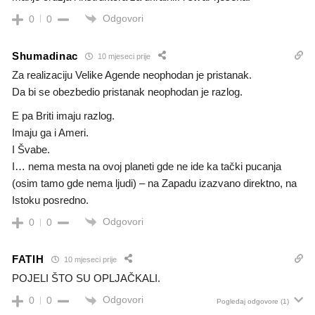
Odgovori
0
0
Shumadinac
10 mjeseci prije
Za realizaciju Velike Agende neophodan je pristanak.
Da bi se obezbedio pristanak neophodan je razlog.
E pa Briti imaju razlog.
Imaju ga i Ameri.
I Švabe.
I… nema mesta na ovoj planeti gde ne ide ka tački pucanja
(osim tamo gde nema ljudi) – na Zapadu izazvano direktno, na
Istoku posredno.
Odgovori
0
0
FATIH
10 mjeseci prije
POJELI ŠTO SU OPLJAČKALI.
Odgovori
0
0
Pogledaj odgovore
(1)