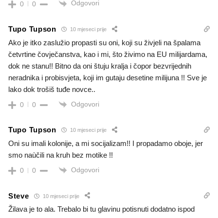
Odgovori
0
0
Tupo Tupson
10 mjeseci prije
Ako je itko zaslužio propasti su oni, koji su živjeli na špalama
četvrtine čovječanstva, kao i mi, što živimo na EU milijardama,
dok ne stanu!! Bitno da oni štuju kralja i čopor bezvrijednih
neradnika i probisvjeta, koji im gutaju desetine milijuna !! Sve je
lako dok trošiš tuđe novce..
Odgovori
0
0
Tupo Tupson
10 mjeseci prije
Oni su imali kolonije, a mi socijalizam!! I propadamo oboje, jer
smo naùčili na kruh bez motike !!
Odgovori
0
0
Steve
10 mjeseci prije
Žilava je to ala. Trebalo bi tu glavinu potisnuti dodatno ispod