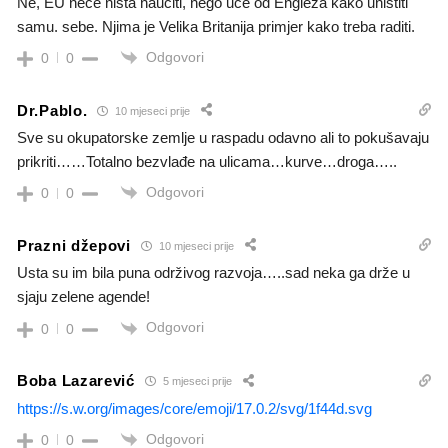
Ne, EU neće ništa naučiti, nego uče od Engleza kako uništiti
samu. sebe. Njima je Velika Britanija primjer kako treba raditi.
Odgovori
0
0
Dr.Pablo.
10 mjeseci prije
Sve su okupatorske zemlje u raspadu odavno ali to pokušavaju
prikriti……Totalno bezvlađe na ulicama…kurve…droga…..
Odgovori
0
0
Prazni džepovi
10 mjeseci prije
Usta su im bila puna održivog razvoja…..sad neka ga drže u
sjaju zelene agende!
Odgovori
0
0
Boba Lazarević
5 mjeseci prije
https://s.w.org/images/core/emoji/17.0.2/svg/1f44d.svg
Odgovori
0
0