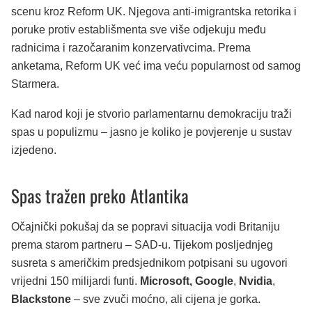
scenu kroz Reform UK. Njegova anti-imigrantska retorika i
poruke protiv establišmenta sve više odjekuju među
radnicima i razočaranim konzervativcima. Prema
anketama, Reform UK već ima veću popularnost od samog
Starmera.
Kad narod koji je stvorio parlamentarnu demokraciju traži
spas u populizmu – jasno je koliko je povjerenje u sustav
izjedeno.
Spas tražen preko Atlantika
Očajnički pokušaj da se popravi situacija vodi Britaniju
prema starom partneru – SAD-u. Tijekom posljednjeg
susreta s američkim predsjednikom potpisani su ugovori
vrijedni 150 milijardi funti.
Microsoft,
Google
,
Nvidia
,
Blackstone
– sve zvuči moćno, ali cijena je gorka.