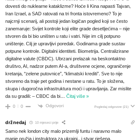
dovesti do nuklearne kataklizme? Hoće li Kina napasti Tajvan,
Iran Izrael, a SAD ratovati na tri fronta istovremeno? To je
najcrnji scenarij, ali postoji jedan logičan pogled koji se često
zanemaruje: Svijet kontrole koji elite grade desetljećima – nije
stvoren da bi bio uništen u ratu i vatri. Nije im cilj potpuno
uništenje. Cilj je upravljivi poredak. Godinama grade sustav
potpune kontrole. Digitalni identiteti. Biometrija. Centralizirane
digitalne valute (CBDC). Ubrzani prelazak na beskontaktno
društvo, AI, nadzor putem AI-a, društvene ocjene, ograničenje
kretanja, “zelene putovnice”, “klimatski krediti”. Sve to nije
stvoreno da traje pet godina i nestane u ratu. To je složena,
skupa i dugoročna infrastruktura moći i upravljanja. Zar mislite
da su gradili: – CBDC da bi
…
Čitaj više »
Odgovori
0
0
Pogledaj odgovore
(21)
držnedaj
10 mjeseci prije
Samo nek london city malo prizemlji funtu i naravno malo
manje oružja i instruktora za ukraini..
i stvar rješena.