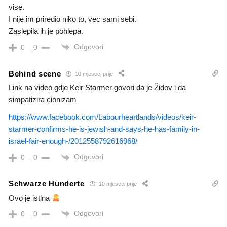
vise.
I nije im priredio niko to, vec sami sebi.
Zaslepila ih je pohlepa.
Odgovori
0
0
Behind scene
10 mjeseci prije
Link na video gdje Keir Starmer govori da je Židov i da
simpatizira cionizam
https://www.facebook.com/Labourheartlands/videos/keir-
starmer-confirms-he-is-jewish-and-says-he-has-family-in-
israel-fair-enough-/2012558792616968/
Odgovori
0
0
Schwarze Hunderte
10 mjeseci prije
Ovo je istina
Odgovori
0
0