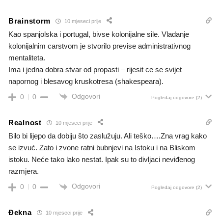
Brainstorm
10 mjeseci prije
Kao spanjolska i portugal, bivse kolonijalne sile. Vladanje
kolonijalnim carstvom je stvorilo previse administrativnog
mentaliteta.
Ima i jedna dobra stvar od propasti – rijesit ce se svijet
napornog i blesavog kruskotresa (shakespeara).
Odgovori
0
0
Pogledaj odgovore
(2)
Realnost
10 mjeseci prije
Bilo bi lijepo da dobiju što zaslužuju. Ali teško….Zna vrag kako
se izvuć. Zato i zvone ratni bubnjevi na Istoku i na Bliskom
istoku. Neće tako lako nestat. Ipak su to divljaci neviđenog
razmjera.
Odgovori
0
0
Pogledaj odgovore
(2)
Đekna
10 mjeseci prije