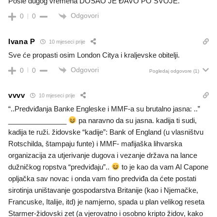
Posle dugog vremena DOŠAO JE ĐAVO PO SVOJE.
Odgovori
0
0
Ivana P
10 mjeseci prije
Sve će propasti osim London Citya i kraljevske obitelji.
Odgovori
0
0
Pogledaj odgovore
(1)
vvvv
10 mjeseci prije
“..Predviđanja Banke Engleske i MMF-a su brutalno jasna: ..”
_______________
pa naravno da su jasna. kadija ti sudi,
kadija te ruži. židovske “kadije”: Bank of England (u vlasništvu
Rotschilda, štampaju funte) i MMF- mafijaška lihvarska
organizacija za utjerivanje dugova i vezanje država na lance
dužničkog ropstva “predviđaju”..
to je kao da vam Al Capone
opljačka sav novac i onda vam fino predviđa da ćete postati
sirotinja uništavanje gospodarstva Britanije (kao i Njemačke,
Francuske, Italije, itd) je namjerno, spada u plan velikog reseta
Starmer-židovski zet (a vjerovatno i osobno kripto židov, kako