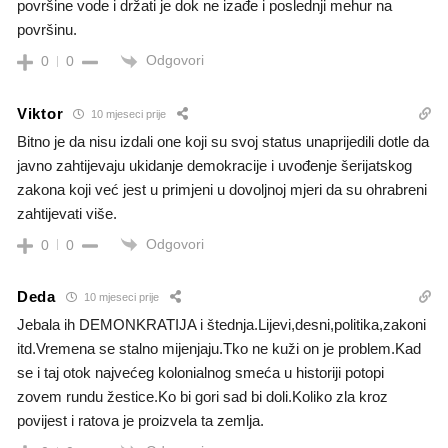
površine vode i držati je dok ne izađe i poslednji mehur na
površinu.
Odgovori
0
0
Viktor
10 mjeseci prije
Bitno je da nisu izdali one koji su svoj status unaprijedili dotle da
javno zahtijevaju ukidanje demokracije i uvođenje šerijatskog
zakona koji već jest u primjeni u dovoljnoj mjeri da su ohrabreni
zahtijevati više.
Odgovori
0
0
Deda
10 mjeseci prije
Jebala ih DEMONKRATIJA i štednja.Lijevi,desni,politika,zakoni
itd.Vremena se stalno mijenjaju.Tko ne kuži on je problem.Kad
se i taj otok najvećeg kolonialnog smeća u historiji potopi
zovem rundu žestice.Ko bi gori sad bi doli.Koliko zla kroz
povijest i ratova je proizvela ta zemlja.