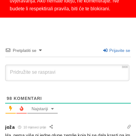
uvjeravanja. Ako nemate ideju, ne komentirajte. Ne
budete li respektirali pravila, biti će te blokirani.
Pretplatiti se
Prijavite se
3000
98
KOMENTARI
Najstariji
joža
10 mjeseci prije
Ha, nema više ni jedne glupe zemlje koja bi se dala krasti pa im