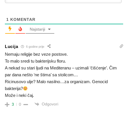
1
KOMENTAR
Najstariji
Lucija
6 godine prije
Nemaju religije bez veze postove.
To malo sredi tu bakterijsku floru.
A nekad su stari ljudi na Mediteranu – uzimali ‘čišćenje’. Čim
par dana nešto ‘ne štima’ sa stolicom…
Ricinusovo ulje? Malo nasilno…za organizam. Genocid
bakterija?
Može i neki čaj.
Odgovori
3
0