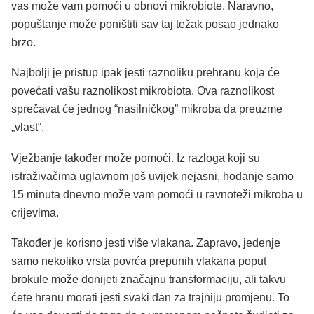
vas može vam pomoći u obnovi mikrobiote. Naravno,
popuštanje može poništiti sav taj težak posao jednako
brzo.
Najbolji je pristup ipak jesti raznoliku prehranu koja će
povećati vašu raznolikost mikrobiota. Ova raznolikost
sprečavat će jednog “nasilničkog” mikroba da preuzme
„vlast“.
Vježbanje također može pomoći. Iz razloga koji su
istraživačima uglavnom još uvijek nejasni, hodanje samo
15 minuta dnevno može vam pomoći u ravnoteži mikroba u
crijevima.
Također je korisno jesti više vlakana. Zapravo, jedenje
samo nekoliko vrsta povrća prepunih vlakana poput
brokule može donijeti značajnu transformaciju, ali takvu
ćete hranu morati jesti svaki dan za trajniju promjenu. To