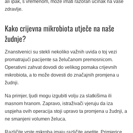
ali ipak, s vremenom, može imati razoran učinak na vaše
zdravlje.
Kako crijevna mikrobiota utječe na naše
žudnje?
Znanstvenici su stekli nekoliko važnih uvida o toj vezi
promatrajući pacijente sa želučanom premosnicom.
Operativni zahvat dovodi do velikog pomaka crijevnih
mikrobiota, a to može dovesti do značajnih promjena u
žudnji.
Na primjer, ljudi mogu izgubiti volju za slatkišima ili
masnom hranom. Zapravo, istraživači vjeruju da iza
uspjeha ovih operacija stoji upravo ta promjena u žudnji, a
ne smanjeni volumen želuca.
Različite vrste mikroba imaju različite apetite. Primjerice,