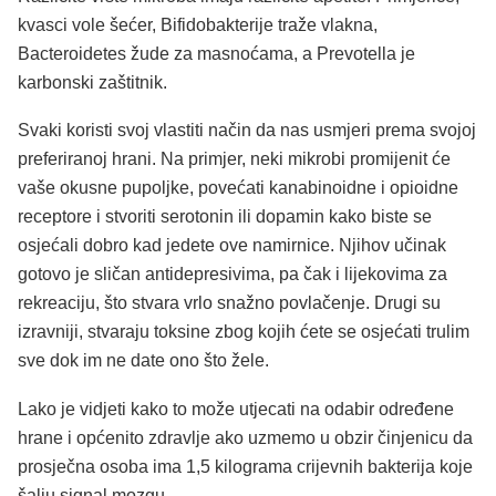
kvasci vole šećer, Bifidobakterije traže vlakna,
Bacteroidetes žude za masnoćama, a Prevotella je
karbonski zaštitnik.
Svaki koristi svoj vlastiti način da nas usmjeri prema svojoj
preferiranoj hrani. Na primjer, neki mikrobi promijenit će
vaše okusne pupoljke, povećati kanabinoidne i opioidne
receptore i stvoriti serotonin ili dopamin kako biste se
osjećali dobro kad jedete ove namirnice. Njihov učinak
gotovo je sličan antidepresivima, pa čak i lijekovima za
rekreaciju, što stvara vrlo snažno povlačenje. Drugi su
izravniji, stvaraju toksine zbog kojih ćete se osjećati trulim
sve dok im ne date ono što žele.
Lako je vidjeti kako to može utjecati na odabir određene
hrane i općenito zdravlje ako uzmemo u obzir činjenicu da
prosječna osoba ima 1,5 kilograma crijevnih bakterija koje
šalju signal mozgu.