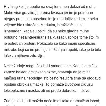
Prvi trag koji je uputio na ovaj fenomen dolazi od muha.
Muhe više gravitiraju prema kvascu jer im je potreban
njegov protein, a posebno im je neodoljiv kad im je neko
vrijeme bio uskraćen. Međutim, istraživači su bili
iznenađeni kada su otkrili da su neke gladne muhe
potpuno nezainteresirane za kvasac usprkos tome što im
je potreban protein. Pokazalo se kako imaju specifične
mikrobe koji su im promijenili žudnju i apetit, iako je to bilo
loše za njihovo zdravlje.
Neke žudnje mogu čak biti i smrtonosne. Kada se miševi
zaraze bakterijom toksoplazme, smatraju da je miris
mačjeg urina neodoljiv, što često rezultira time da glodavci
postaju obrok za mačke. To pomaže životnom ciklusu
toksoplazme i mačke, ali ne prođe dobro za miševe.
Žudnja kod ljudi možda neće imati tako dramatičan ishod,