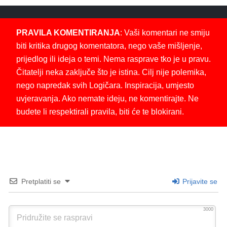
PRAVILA KOMENTIRANJA
: Vaši komentari ne smiju
biti kritika drugog komentatora, nego vaše mišljenje,
prijedlog ili ideja o temi. Nema rasprave tko je u pravu.
Čitatelji neka zaključe što je istina. Cilj nije polemika,
nego napredak svih Logičara. Inspiracija, umjesto
uvjeravanja. Ako nemate ideju, ne komentirajte. Ne
budete li respektirali pravila, biti će te blokirani.
Pretplatiti se
Prijavite se
3000