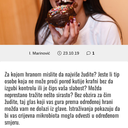
komentar
I. Marinović
23.10.19
1
Za kojom hranom mislite da najviše žudite? Jeste li tip
osobe koja ne može proći pored kutije krafni bez da
izgubi kontrolu ili je čips vaša slabost? Možda
neprestano tražite nešto sirasto? Bez obzira za čim
žudite, taj glas koji vas gura prema određenoj hrani
možda vam ne dolazi iz glave. Istraživanja pokazuju da
bi vas crijevna mikrobiota mogla odvesti u određenom
smjeru.