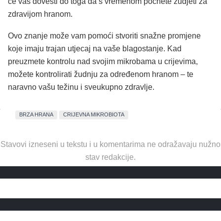
će vas dovesti do toga da s vremenom počnete žudjeti za
zdravijom hranom.
Ovo znanje može vam pomoći stvoriti snažne promjene
koje imaju trajan utjecaj na vaše blagostanje. Kad
preuzmete kontrolu nad svojim mikrobama u crijevima,
možete kontrolirati žudnju za određenom hranom – te
naravno vašu težinu i sveukupno zdravlje.
BRZA HRANA
CRIJEVNA MIKROBIOTA
Stavovi izneseni u tekstu i u komentarima ne odražavaju nužno
stav redakcije.