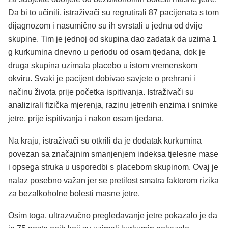
Da bi to učinili, istraživači su regrutirali 87 pacijenata s tom
dijagnozom i nasumično su ih svrstali u jednu od dvije
skupine. Tim je jednoj od skupina dao zadatak da uzima 1
g kurkumina dnevno u periodu od osam tjedana, dok je
druga skupina uzimala placebo u istom vremenskom
okviru. Svaki je pacijent dobivao savjete o prehrani i
načinu života prije početka ispitivanja. Istraživači su
analizirali fizička mjerenja, razinu jetrenih enzima i snimke
jetre, prije ispitivanja i nakon osam tjedana.
Na kraju, istraživači su otkrili da je dodatak kurkumina
povezan sa značajnim smanjenjem indeksa tjelesne mase
i opsega struka u usporedbi s placebom skupinom. Ovaj je
nalaz posebno važan jer se pretilost smatra faktorom rizika
za bezalkoholne bolesti masne jetre.
Osim toga, ultrazvučno pregledavanje jetre pokazalo je da