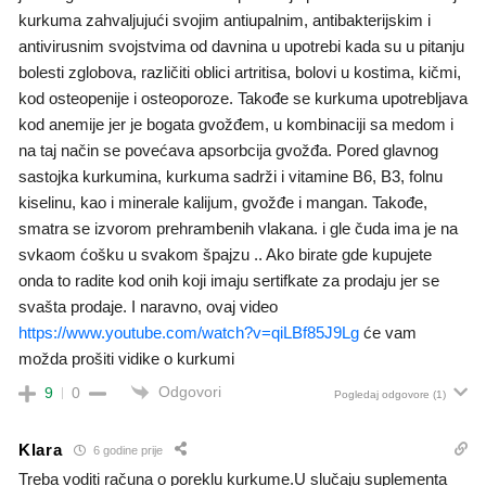
kurkuma zahvaljujući svojim antiupalnim, antibakterijskim i
antivirusnim svojstvima od davnina u upotrebi kada su u pitanju
bolesti zglobova, različiti oblici artritisa, bolovi u kostima, kičmi,
kod osteopenije i osteoporoze. Takođe se kurkuma upotrebljava
kod anemije jer je bogata gvožđem, u kombinaciji sa medom i
na taj način se povećava apsorbcija gvožđa. Pored glavnog
sastojka kurkumina, kurkuma sadrži i vitamine B6, B3, folnu
kiselinu, kao i minerale kalijum, gvožđe i mangan. Takođe,
smatra se izvorom prehrambenih vlakana. i gle čuda ima je na
svkaom ćošku u svakom špajzu .. Ako birate gde kupujete
onda to radite kod onih koji imaju sertifkate za prodaju jer se
svašta prodaje. I naravno, ovaj video
https://www.youtube.com/watch?v=qiLBf85J9Lg
će vam
možda prošiti vidike o kurkumi
Odgovori
9
0
Pogledaj odgovore
(1)
Klara
6 godine prije
Treba voditi računa o poreklu kurkume.U slučaju suplementa