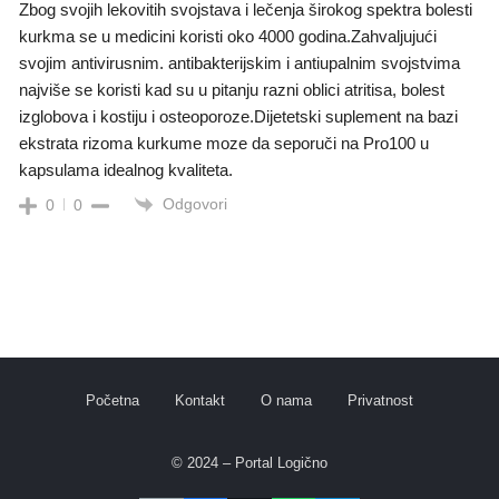
Zbog svojih lekovitih svojstava i lečenja širokog spektra bolesti
kurkma se u medicini koristi oko 4000 godina.Zahvaljujući
svojim antivirusnim. antibakterijskim i antiupalnim svojstvima
najviše se koristi kad su u pitanju razni oblici atritisa, bolest
izglobova i kostiju i osteoporoze.Dijetetski suplement na bazi
ekstrata rizoma kurkume moze da seporuči na Pro100 u
kapsulama idealnog kvaliteta.
Odgovori
0
0
Početna
Kontakt
O nama
Privatnost
© 2024 – Portal Logično