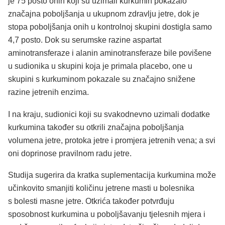
je 75 posto onih koji su uzimali kurkumin pokazalo
značajna poboljšanja u ukupnom zdravlju jetre, dok je
stopa poboljšanja onih u kontrolnoj skupini dostigla samo
4,7 posto. Dok su serumske razine aspartat
aminotransferaze i alanin aminotransferaze bile povišene
u sudionika u skupini koja je primala placebo, one u
skupini s kurkuminom pokazale su značajno snižene
razine jetrenih enzima.
I na kraju, sudionici koji su svakodnevno uzimali dodatke
kurkumina također su otkrili značajna poboljšanja
volumena jetre, protoka jetre i promjera jetrenih vena; a svi
oni doprinose pravilnom radu jetre.
Studija sugerira da kratka suplementacija kurkumina može
učinkovito smanjiti količinu jetrene masti u bolesnika
s bolesti masne jetre. Otkrića također potvrđuju
sposobnost kurkumina u poboljšavanju tjelesnih mjera i