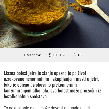
komentara
I. Marinović
10.01.20
18
Masna bolest jetre je stanje opasno je po život
uzrokovano nenormalnim nakupljanjem masti u jetri.
Iako je obično uzrokovano prekomjernim
konzumiranjem alkohola, ova bolest može proizaći i iz
bezalkoholnih sredstava.
To nakupljanje masti može dovesti do upale u jetri,