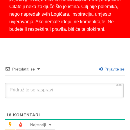
Čitatelji neka zaključe što je istina. Cilj nije polemika,
nego napredak svih Logičara. Inspiracija, umjesto
uvjeravanja. Ako nemate ideju, ne komentirajte. Ne
budete li respektirali pravila, biti će te blokirani.
Pretplatiti se
Prijavite se
3000
18
KOMENTARI
Najstariji