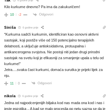
Tak
6 godine prije
Kilo kurkume dnevno? Pa ima da zakukuričem!
Odgovori
10
-2
Siniša
6 godine prije
“Kurkuma sadrži kurkumin, identificiran kao osnovni aktivni
sastojak, koji postiže više od 150 potencijalno terapijskih
delatnosti, a uključuje antioksidativna, protuupalna i
antikancerogena svojstva. Ne postoji niti jedan drugi prirodni
sastojak na svetu koji je efikasniji za smanjenje upala u telu od
kurkume!”
Jetra….svaka čast kurkumi, domaća surutka je prijeki lijek za
nju.
Odgovori
11
0
nikola
6 godine prije
Jedna od najpodcenjenijih biljaka kod nas mada ona kod i nas i
jeste egzotika .. A kad se malo proceslja po netu sazna se da je