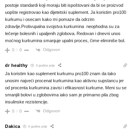
postoje standardi koji moraju biti ispoštovani da bi se proizvod
uopšte registrovao kao dijetetski suplement. Ja koristim pro100
kurkumu i osecam kako mi pomaze da odrzim
zdravlje.Protivupalna svojstva kurkumina neophodna su za
lečenje bolesnih i upaljenih zglobova. Redovan i dnevni unos
moćnog kurkumina smanjuje upalni proces, čime eliminiše bol.
Odgovori
0
0
dr healthy
6 godine prije
Ja koristim kao suplement kurkumu pro100 znam da tako
unosim najveći procenat kurkumina kao aktivnu supstancu jer
od procenta kurkumina zavisi i efikasnost kurkume. Meni su se
smanjili bolovi u zglobovima iako sam je primarno pila zbog
insulinske rezistencije.
Odgovori
0
0
Dakica
6 godine prije