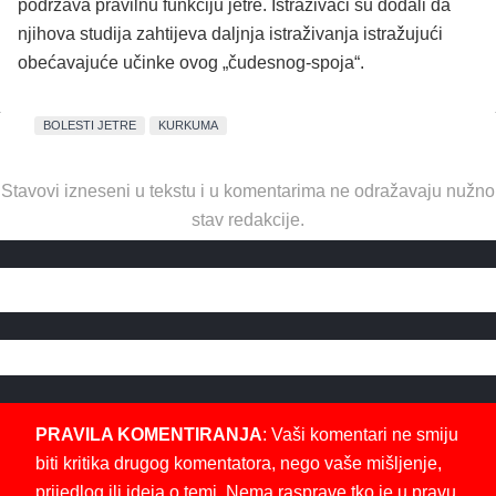
podržava pravilnu funkciju jetre. Istraživači su dodali da
njihova studija zahtijeva daljnja istraživanja istražujući
obećavajuće učinke ovog „čudesnog-spoja“.
BOLESTI JETRE
KURKUMA
Stavovi izneseni u tekstu i u komentarima ne odražavaju nužno
stav redakcije.
PRAVILA KOMENTIRANJA
: Vaši komentari ne smiju
biti kritika drugog komentatora, nego vaše mišljenje,
prijedlog ili ideja o temi. Nema rasprave tko je u pravu.