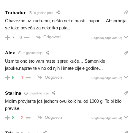
Trubadur
6 godine prije
Obavezno uz kurkumu, nešto neke masti i papar…. Absorbcija
se tako poveča za nekoliko puta…
Odgovori
7
0
Pogledaj odgovore
(2)
Alex
6 godine prije
Uzmite ono što vam raste ispred kuće… Samonikle
jabuke,napravite vino od njih i imate cijele godine…
Odgovori
5
-1
Pogledaj odgovore
(2)
Starina
6 godine prije
Molim provjerite još jednom ovu količinu od 1000 g! To bi bilo
previše.
Odgovori
8
-2
Pogledaj odgovore
(4)