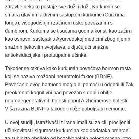
zdravlje nekako postaje sve duži i duži. Kurkumin se
smatra glavnim aktivnim sastojkom kurkume (Curcuma
longa), višegodišnjim začinom usko povezanim s
đumbirom. Kurkuma se tisućama godina koristi kao začin i
kao osnovni sastojak u Ayurvedskoj medicini zbog njenih
snažnih ljekovitih svojstava, uključujući snažne
antioksidacijske i protuupalne učinke.
Također se otkriva kako kurkumin povećava hormon rasta
koji se naziva moždani neurotrofni faktor (BDNF).
Povećanje ovog hormona moglo bi pomoći u odgodi ili čak
preokrenuti kognitivni pad povezan s dobi i obilje
neurodegenerativnih bolesti poput Alzheimerove bolesti.
Viša razina BDNF-a također može poboljšati memoriju.
U ovoj studiji, istraživači iz Irana imali su za cilj procijeniti
učinkovitost i sigurnost kurkumina kao dodataka prehrani
za subjekte oboljele od bezalkoholnih bolesti masne jetre.