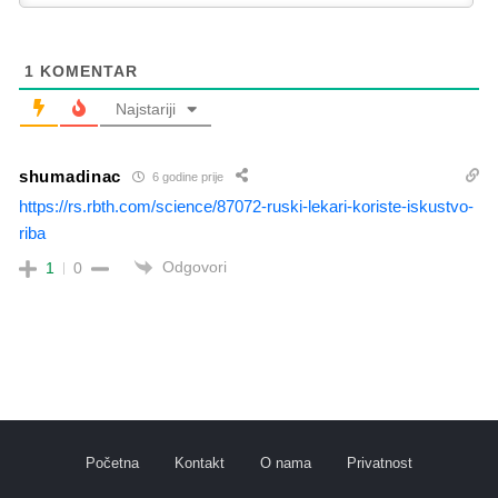
1
KOMENTAR
Najstariji
shumadinac
6 godine prije
https://rs.rbth.com/science/87072-ruski-lekari-koriste-iskustvo-
riba
Odgovori
1
0
Početna
Kontakt
O nama
Privatnost