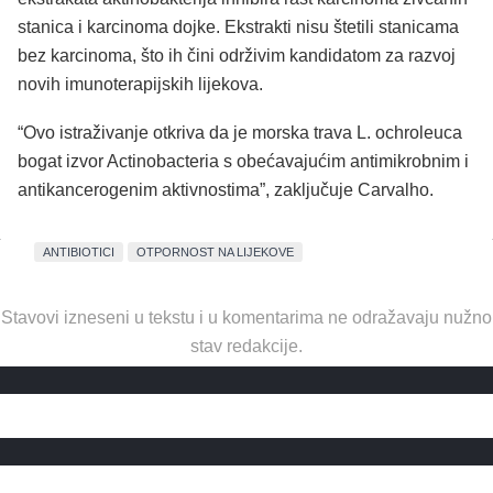
stanica i karcinoma dojke. Ekstrakti nisu štetili stanicama
bez karcinoma, što ih čini održivim kandidatom za razvoj
novih imunoterapijskih lijekova.
“Ovo istraživanje otkriva da je morska trava L. ochroleuca
bogat izvor Actinobacteria s obećavajućim antimikrobnim i
antikancerogenim aktivnostima”, zaključuje Carvalho.
ANTIBIOTICI
OTPORNOST NA LIJEKOVE
Stavovi izneseni u tekstu i u komentarima ne odražavaju nužno
stav redakcije.