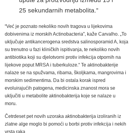
25 sekundarnih metabolita.”
“Već je poznato nekoliko novih tragova u lijekovima
dobivenima iz morskih Actinobacteria”, kaže Carvalho. „To
uključuje antikancerogena sredstva salinosporamid A, koja
su trenutno u fazi kliničkih ispitivanja, te nekoliko novih
antibiotika koji su djelotvorni protiv infekcija otpornih na
lijekove poput MRSA i tuberkuloze.“ Te aktinobakterije
nalaze se na spužvama, ribama, školjkama, mangrovima i
morskim sedimentima. Da bi ostala korak ispred
evoluirajućih patogena, medicinska znanost mora se
uključiti u metabolite aktinobakterija koje se nalaze u
moru.
Četrdeset pet novih uzoraka aktinobakterija izoliranih iz
zlatne alge moglo bi pomoći u borbi protiv infekcija i nekih
vrsta raka