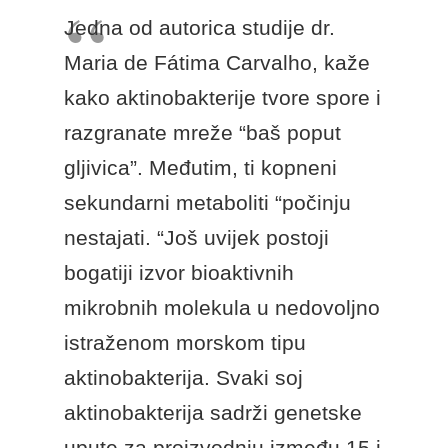
Jedna od autorica studije dr.
Maria de Fátima Carvalho, kaže
kako aktinobakterije tvore spore i
razgranate mreže “baš poput
gljivica”. Međutim, ti kopneni
sekundarni metaboliti “počinju
nestajati. “Još uvijek postoji
bogatiji izvor bioaktivnih
mikrobnih molekula u nedovoljno
istraženom morskom tipu
aktinobakterija. Svaki soj
aktinobakterija sadrži genetske
upute za proizvodnju između 15 i