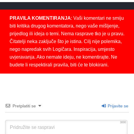
PRAVILA KOMENTIRANJA
: Vaši komentari ne smiju
biti kritika drugog komentatora, nego vaše mišljenje,
prijedlog ili ideja o temi. Nema rasprave tko je u pravu.
Čitatelji neka zaključe što je istina. Cilj nije polemika,
nego napredak svih Logičara. Inspiracija, umjesto
uvjeravanja. Ako nemate ideju, ne komentirajte. Ne
budete li respektirali pravila, biti će te blokirani.
Pretplatiti se
Prijavite se
3000