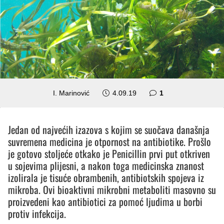
komentar
I. Marinović
4.09.19
1
Jedan od najvećih izazova s kojim se suočava današnja
suvremena medicina je otpornost na antibiotike. Prošlo
je gotovo stoljeće otkako je Penicillin prvi put otkriven
u sojevima plijesni, a nakon toga medicinska znanost
izolirala je tisuće obrambenih, antibiotskih spojeva iz
mikroba. Ovi bioaktivni mikrobni metaboliti masovno su
proizvedeni kao antibiotici za pomoć ljudima u borbi
protiv infekcija.