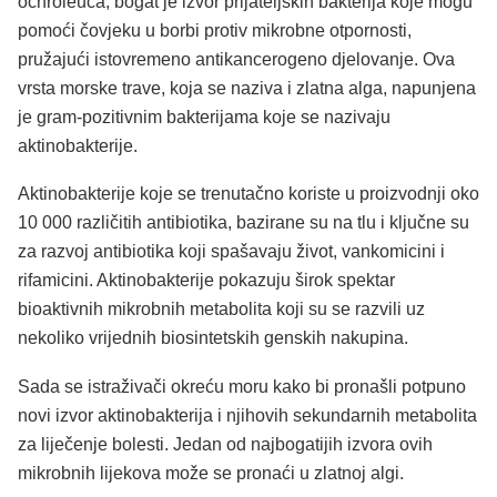
ochroleuca, bogat je izvor prijateljskih bakterija koje mogu
pomoći čovjeku u borbi protiv mikrobne otpornosti,
pružajući istovremeno antikancerogeno djelovanje. Ova
vrsta morske trave, koja se naziva i zlatna alga, napunjena
je gram-pozitivnim bakterijama koje se nazivaju
aktinobakterije.
Aktinobakterije koje se trenutačno koriste u proizvodnji oko
10 000 različitih antibiotika, bazirane su na tlu i ključne su
za razvoj antibiotika koji spašavaju život, vankomicini i
rifamicini. Aktinobakterije pokazuju širok spektar
bioaktivnih mikrobnih metabolita koji su se razvili uz
nekoliko vrijednih biosintetskih genskih nakupina.
Sada se istraživači okreću moru kako bi pronašli potpuno
novi izvor aktinobakterija i njihovih sekundarnih metabolita
za liječenje bolesti. Jedan od najbogatijih izvora ovih
mikrobnih lijekova može se pronaći u zlatnoj algi.