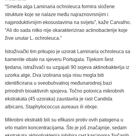
“Smeđa alga Laminaria ochroleuca formira složene
strukture koje se nalaze među najraznovrsnijim i
najproduktivnijim ekosustavima na svijetu”, kaže Carvalho.
“Ali do sada nitko nije okarakterizirao actinobacterije koje
žive unutar L. ochroleuca.”
Istraživački tim prikupio je uzorak Laminaria ochroleuca sa
kamenite obale na sjeveru Portugala. Tijekom šest
tjedana, istraživači su uzgajali 90 sojeva aktinobakterija iz
uzorka alge. Dva izolirana soja nisu mogla biti
identificirana u sveobuhvatnoj međunarodnoj bazi
prirodnih bioaktivnih spojeva. Točno polovica mikrobnih
ekstrakata (45 uzoraka) zaustavila je rast Candida
albicans, Staphylococcus aureaus ili oboje.
Mikrobni ekstrakti bili su efikasni protiv ovih patogena u
vrlo malim koncentracijama. Što je još značajnije, sedam
ekstrakata aktinobakterija inhibira rast karcinoma živčanih