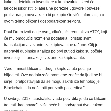
kako bi detektirao investitore u kriptovalute. Ured će
također iskoristiti bilateralne porezne ugovore i obveze
protiv pranja novca kako bi prikupio što više informacija o
ovom tehnološkom i gospodarskom sektoru.
Paul Drum tvrdi da je ovo „odlučujući trenutak za ATO”, koji
će mu omogućiti razmjenu podataka i pristup svim
transakcijama vezanim za kriptovalutne račune. Cilj je
napraviti dubinsku analizu po prvi put od kako su počele
investicije i transakcije vezane za kriptovalute.
“Anonimnost Bitcoina i drugih kriptovaluta počinje
blijedjeti. Ove nadolazeće promjene znače da ljudi ne bi
smjeli pretpostavljati da se mogu sakriti iza tehnologije
Blockchain i da neće biti poreznih posljedica.”
U svibnju 2017., australska vlada potvrdila je da će Bitcoin
tretirati “kao novac” i više neće biti podvrgnut dvostrukom