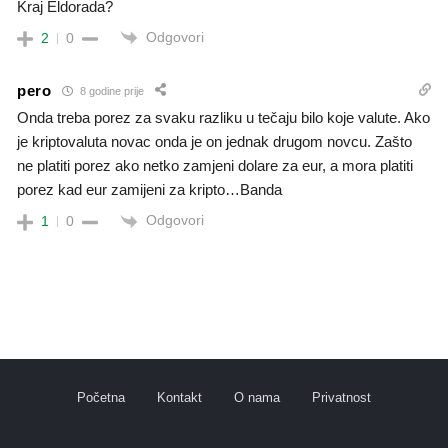
Kraj Eldorada?
Odgovori
2
0
pero
8 godine prije
Onda treba porez za svaku razliku u tečaju bilo koje valute. Ako
je kriptovaluta novac onda je on jednak drugom novcu. Zašto
ne platiti porez ako netko zamjeni dolare za eur, a mora platiti
porez kad eur zamijeni za kripto…Banda
Odgovori
1
0
Početna
Kontakt
O nama
Privatnost