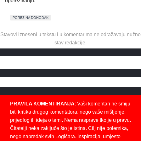
oporezivanju.
POREZ NA DOHODAK
Stavovi izneseni u tekstu i u komentarima ne odražavaju nužno
stav redakcije.
PRAVILA KOMENTIRANJA
: Vaši komentari ne smiju
biti kritika drugog komentatora, nego vaše mišljenje,
prijedlog ili ideja o temi. Nema rasprave tko je u pravu.
Čitatelji neka zaključe što je istina. Cilj nije polemika,
nego napredak svih Logičara. Inspiracija, umjesto