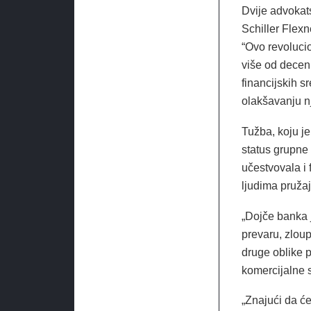
Dvije advokats
Schiller Flex
“Ovo revolucio
više od decen
financijskih s
olakšavanju nj
Tužba, koju je
status grupne
učestvovala i 
ljudima pruža
„Dojče banka j
prevaru, zloup
druge oblike 
komercijalne s
„Znajući da ć