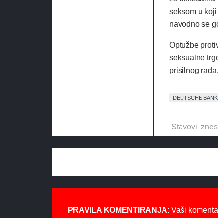
seksom u koji 
navodno se g
Optužbe protiv
seksualne trgo
prisilnog rada
DEUTSCHE BANK
Stavovi iznes
PRAVILA KOMENTIRANJA
: Vaši komenta