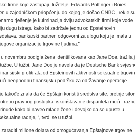
ke firme koje zastupaju tužitelje, Edwards Pottinger i Boies
ner, u zajedničkom priopćenju do kojeg je došao CNBC , rekle su
narno rješenje je kulminacija dviju advokatskih firmi koje vode
iju dugu istragu kako bi zadržale jednu od Epsteinovih
redstava. bankarski partneri odgovorni za ulogu koju je imala u
egove organizacije trgovine ljudima.”
 u novembru podigla žena identifikovana kao Jane Doe, tražila 
 tužbe. U tužbi, Jane Doe je navela da je Deutsche Bank svjesn
finansijski profitirala od Epsteinovih aktivnosti seksualne trgovi
jući neophodnu finansijsku podršku za održavanje operacije.
e takođe znala da će Epštajn koristiti sredstva sile, pretnje silo
otrebu pravnog postupka, iskorištavanje dispariteta moći i razn
prinude kako bi naveo mlade žene i devojke da se upuste u
eksualne radnje, “, tvrdi se u tužbi.
e zaraditi milione dolara od omogućavanja Epštajnove trgovine