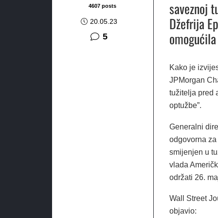
saveznoj t
4607 posts
Džefrija Ep
20.05.23
omogućila 
komentara
5
Kako je izvije
JPMorgan Chas
tužitelja pre
optužbe”.
Generalni dire
odgovorna za s
smijenjen u tu
vlada Američk
održati 26. m
Wall Street J
objavio: