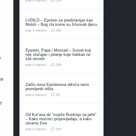
prije 6 mjeseci
224
LUDILO – Epstein se predstavljao kao
Moloh – Bog zla kome su žrtvovali djecu
komentara
prije 6 mjeseci
358
Epstein, Papa i Mossad – Susret koji
nije slučajan i pitanje koje Vatikan ne
e
želi otvoriti
komentara
prije 6 mjeseci
295
je
Zašto nova Epsteinova otkrića neće
promijeniti ništa
komentara
prije 6 mjeseci
39
e
Od Kur’ana do “svježe Ruskinje na jahti”
– Kako moćnici propovijedaju, a kako
stvarno žive
komentara
prije 6 mjeseci
193