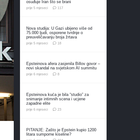
osuđuje Iran što se brani
komentara
prije 5 mjeseci
117
Nova studija: U Gazi ubijeno više od
75.000 ljudi, osporene tvrdnje o
preuveličavanju broja žrtava
komentara
prije 5 mjeseci
18
Epsteinova afera zasjenila Billov govor –
novi skandal na svjetskom AI summitu
komentara
prije 6 mjeseci
8
Epsteinova kuća je bila “studio” za
snimanje intimnih scena i ucjene
zapadne elite
komentara
prije 6 mjeseci
23
PITANJE: Zašto je Epstein kupio 1200
litara sumporne kiseline?
komentara