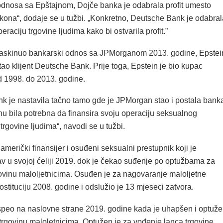
odnosa sa Epštajnom, Dojče banka je odabrala profit umesto
kona“, dodaje se u tužbi. „Konkretno, Deutsche Bank je odabral
raciju trgovine ljudima kako bi ostvarila profit.”
raskinuo bankarski odnos sa JPMorganom 2013. godine, Epstei
tao klijent Deutsche Bank. Prije toga, Epstein je bio kupac
 1998. do 2013. godine.
k je nastavila tačno tamo gde je JPMorgan stao i postala bank
nu bila potrebna da finansira svoju operaciju seksualnog
 trgovine ljudima“, navodi se u tužbi.
 američki finansijer i osuđeni seksualni prestupnik koji je
v u svojoj ćeliji 2019. dok je čekao suđenje po optužbama za
ovinu maloljetnicima. Osuđen je za nagovaranje maloljetne
ostituciju 2008. godine i odslužio je 13 mjeseci zatvora.
peo na naslovne strane 2019. godine kada je uhapšen i optuž
trgovinu maloletnicima. Optužen je za vođenje lanca trgovine