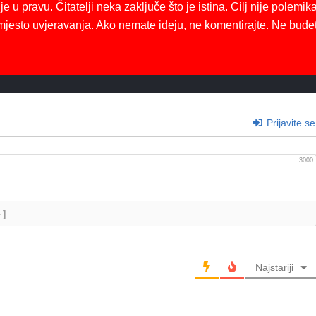
je u pravu. Čitatelji neka zaključe što je istina. Cilj nije polemika
mjesto uvjeravanja. Ako nemate ideju, ne komentirajte. Ne bude
Prijavite se
3000
+]
Najstariji