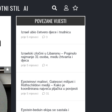
OTNI STIL
AI
POVEZANE VIJESTI
Izrael ubio četvero djece i trudnicu
a
komentara
prije 5 mjeseci
3
Izraelski zločini u Libanonu – Poginulo
najmanje 31 osoba, među žrtvama i
djeca
komentara
prije 5 mjeseci
4
Epsteinovi mailovi, Gatesovi milijuni i
Rothschildovi mediji – Kako je
koordinirana najveća pljačka u povijesti
komentar
prije 5 mjeseci
31
Epstein-beduin ekipa se sastala i