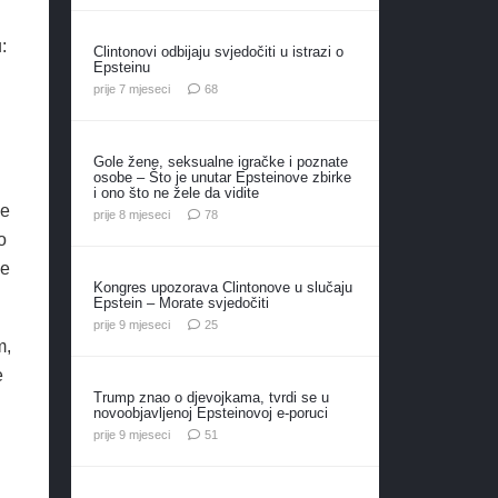
:
Clintonovi odbijaju svjedočiti u istrazi o
Epsteinu
komentara
prije 7 mjeseci
68
Gole žene, seksualne igračke i poznate
osobe – Što je unutar Epsteinove zbirke
i ono što ne žele da vidite
je
komentara
prije 8 mjeseci
78
o
ne
Kongres upozorava Clintonove u slučaju
Epstein – Morate svjedočiti
komentara
prije 9 mjeseci
25
m,
e
Trump znao o djevojkama, tvrdi se u
novoobjavljenoj Epsteinovoj e-poruci
komentar
prije 9 mjeseci
51