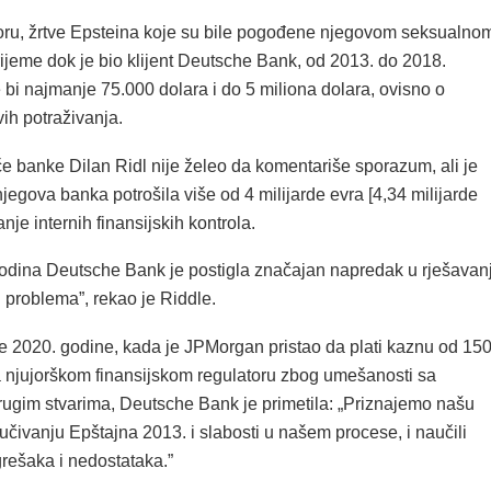
u, žrtve Epsteina koje su bile pogođene njegovom seksualno
ijeme dok je bio klijent Deutsche Bank, od 2013. do 2018.
 bi najmanje 75.000 dolara i do 5 miliona dolara, ovisno o
vih potraživanja.
e banke Dilan Ridl nije želeo da komentariše sporazum, ali je
njegova banka potrošila više od 4 milijarde evra [4,34 milijarde
nje internih finansijskih kontrola.
godina Deutsche Bank je postigla značajan napredak u rješavan
h problema”, rekao je Riddle.
je 2020. godine, kada je JPMorgan pristao da plati kaznu od 15
a njujorškom finansijskom regulatoru zbog umešanosti sa
rugim stvarima, Deutsche Bank je primetila: „Priznajemo našu
jučivanju Epštajna 2013. i slabosti u našem procese, i naučili
grešaka i nedostataka.”