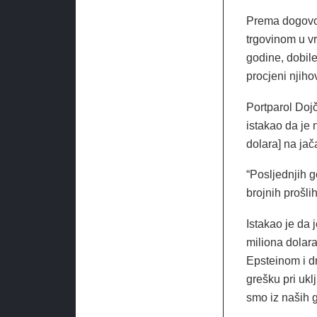
Prema dogovor
trgovinom u vr
godine, dobile
procjeni njiho
Portparol Dojč
istakao da je 
dolara] na jača
“Posljednjih 
brojnih prošli
Istakao je da 
miliona dolar
Epsteinom i d
grešku pri ukl
smo iz naših 