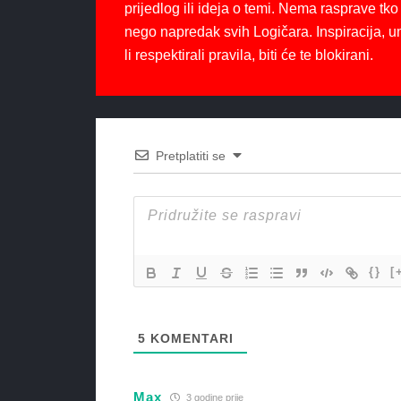
prijedlog ili ideja o temi. Nema rasprave tko 
nego napredak svih Logičara. Inspiracija, u
li respektirali pravila, biti će te blokirani.
Pretplatiti se
{}
[
5
KOMENTARI
Max
3 godine prije