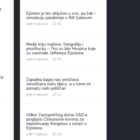
m
Epstein je bio uključen u sve, pa čak i
simulaciju pandemije s Bill Gatesom
komentara
prije 6 mjeseci
32
Mediji kriju mailove, fotografije i
prostituciju – Tko su bile Hrvatice koje
su zanimale Jeffereya Epsteina
komentara
prije 6 mjeseci
33
ju
Zapadna bagra nas ponižava,
iskorištava našu djecu, a u tome im
pomažu naši političari
komentar
prije 6 mjeseci
21
0
Odbor Zastupničkog doma SAD-a
proglasio Clintonovie krivima za
nepoštivanje Kongresa u istrazi o
Epsteinu
komentara
prije 7 mjeseci
10