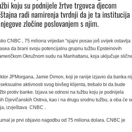
užbi koju su podnijele žrtve trgovca djecom
štajna radi namirenja tvrdnji da je ta institucija
njegove zločine poslovanjem s njim.
stio CNBC , 75 miliona vrijedan “sjajni posao još uvijek ostavlja
ea da brani svoju potencijalnu grupnu tužbu Epsteinovih
d američkom Okružnom sudu na Manhattanu, koja uključuje sličn
ktor JPMorgana, Jamie Dimon, koji je ranije izjavio da banka ni
eksualne aktivnosti svog bivšeg klijenta, trebalo bi da bude
žbi protiv banke. Izjava se odnosi na tužbu koju je podnijela
ih Djevičanskih Ostrva, kao i na drugu srodnu tužbu, a oba će s
aja, izvještava CNBC .
ournal je prvi objavio nagodbu od 75 miliona dolara. CNBC je