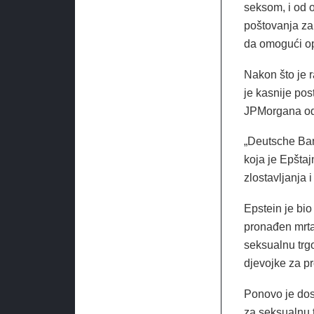
seksom, i od 
poštovanja za
da omogući ope
Nakon što je 
je kasnije pos
JPMorgana od
„Deutsche Ban
koja je Epštaj
zlostavljanja i
Epstein je bio
pronađen mrta
seksualnu trg
djevojke za pr
Ponovo je dos
za seksualnu 