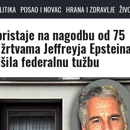
LITIKA
POSAO I NOVAC
HRANA I ZDRAVLJE
ŽIV
ristaje na nagodbu od 75
 žrtvama Jeffreyja Epstein
ešila federalnu tužbu