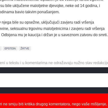
su bile uključene maloljetne djevojke, neke od 14 godina, i
odinama bavio takvim ponašanjem.
 njega bile su opsežne, uključujući zavjeru radi vršenja
vine, seksualnu trgovinu maloljetnicima i zavjeru radi vršenja
. Odbijena mu je kaucija i držan je u saveznom zatvoru do smrti.
EPSTEIN
ŽRTVE
eni u tekstu i u komentarima ne odražavaju nužno stav redakcij
ri ne smiju biti kritika drugog komentatora, nego vaše mišljenje,