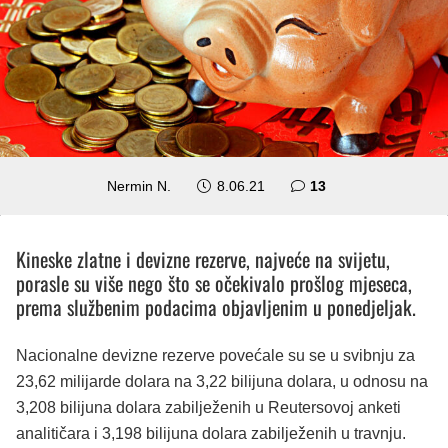
komentara
Nermin N.
8.06.21
13
Kineske zlatne i devizne rezerve, najveće na svijetu,
porasle su više nego što se očekivalo prošlog mjeseca,
prema službenim podacima objavljenim u ponedjeljak.
Nacionalne devizne rezerve povećale su se u svibnju za
23,62 milijarde dolara na 3,22 bilijuna dolara, u odnosu na
3,208 bilijuna dolara zabilježenih u Reutersovoj anketi
analitičara i 3,198 bilijuna dolara zabilježenih u travnju.