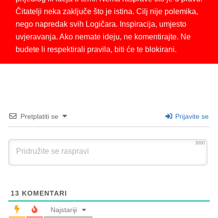
Čitatelji neka zaključe što je istina. Cilj nije polemika,
nego napredak svih Logičara. Inspiracija, umjesto
uvjeravanja. Ako nemate ideju, ne komentirajte. Ne
budete li respektirali pravila, biti će te blokirani.
Pretplatiti se
Prijavite se
3000
13
KOMENTARI
Najstariji