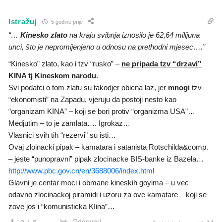
Istražuj
5 godine prije
“…
Kinesko zlato
na kraju svibnja iznosilo je 62,64 milijuna
unci, što je nepromijenjeno u odnosu na prethodni mjesec….”
“Kinesko” zlato, kao i tzv “rusko” –
ne pripada tzv “drzavi”
KINA tj Kineskom narodu
.
Svi podatci o tom zlatu su takodjer obicna laz, jer
mnogi
tzv
“ekonomisti” na Zapadu, vjeruju da postoji nesto kao
“organizam KINA” – koji se bori protiv “organizma USA”…
Medjutim – to je zamlata…. Igrokaz…
Vlasnici svih tih “rezervi” su isti…
Ovaj zloinacki pipak – kamatara i satanista Rotschilda&comp.
– jeste “punopravni” pipak zlocinacke BIS-banke iz Bazela…
http://www.pbc.gov.cn/en/3688006/index.html
Glavni je centar moci i obmane kineskih goyima – u vec
odavno zlocinackoj piramidi i uzoru za ove kamatare – koji se
zove jos i “komunisticka KIina”…
Odgovori