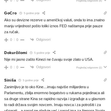
0
0
Pogledaj odgovore
(4)
GoCro
5 godine prije
Ako su devizne rezerve u američkoj valuti, onda to ima znatno
manju vrijednost pošto toliki iznos FED naštampa prije pauze
za ručak.
Odgovori
0
0
Dokurčilomi
5 godine prije
Nije mi jasno zašto Kinezi ne čuvaju svoje zlato u USA.
Odgovori
0
0
Pogledaj odgovore
(1)
Siniša
5 godine prije
Zanimljivo je to oko Kine…imaju najviše milijardera u
Parlamentu, zbilja enormno bogatstvo u rukama pojedinaca ali
sa druge strane Kina se rapidno razvija i izgrađuje a u glavnom
to radi država svojim novcem. Imaju novca i za potrošiti i za
ušparati…a narod ne gladuje već i narod ima za lijepoga života,