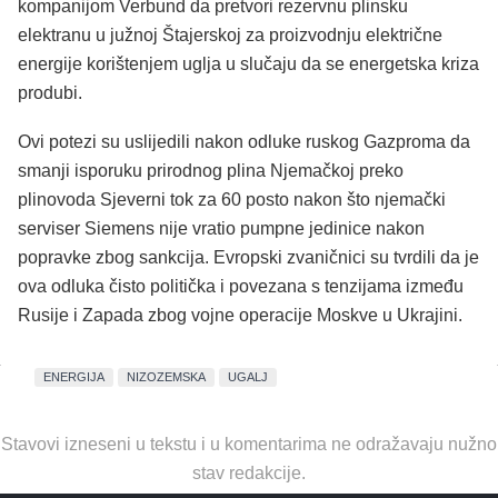
kompanijom Verbund da pretvori rezervnu plinsku
elektranu u južnoj Štajerskoj za proizvodnju električne
energije korištenjem uglja u slučaju da se energetska kriza
produbi.
Ovi potezi su uslijedili nakon odluke ruskog Gazproma da
smanji isporuku prirodnog plina Njemačkoj preko
plinovoda Sjeverni tok za 60 posto nakon što njemački
serviser Siemens nije vratio pumpne jedinice nakon
popravke zbog sankcija. Evropski zvaničnici su tvrdili da je
ova odluka čisto politička i povezana s tenzijama između
Rusije i Zapada zbog vojne operacije Moskve u Ukrajini.
ENERGIJA
NIZOZEMSKA
UGALJ
Stavovi izneseni u tekstu i u komentarima ne odražavaju nužno
stav redakcije.