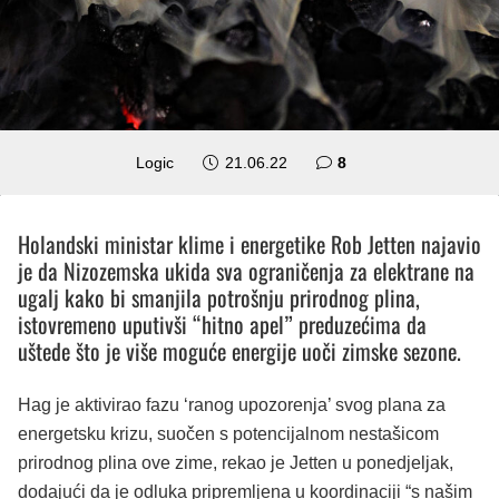
komentara
Logic
21.06.22
8
Holandski ministar klime i energetike Rob Jetten najavio
je da Nizozemska ukida sva ograničenja za elektrane na
ugalj kako bi smanjila potrošnju prirodnog plina,
istovremeno uputivši “hitno apel” preduzećima da
uštede što je više moguće energije uoči zimske sezone.
Hag je aktivirao fazu ‘ranog upozorenja’ svog plana za
energetsku krizu, suočen s potencijalnom nestašicom
prirodnog plina ove zime, rekao je Jetten u ponedjeljak,
dodajući da je odluka pripremljena u koordinaciji “s našim