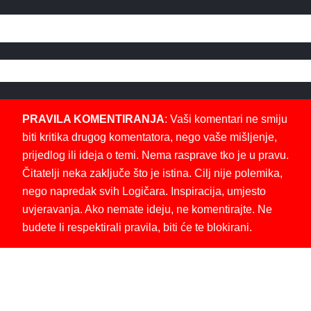
PRAVILA KOMENTIRANJA
: Vaši komentari ne smiju
biti kritika drugog komentatora, nego vaše mišljenje,
prijedlog ili ideja o temi. Nema rasprave tko je u pravu.
Čitatelji neka zaključe što je istina. Cilj nije polemika,
nego napredak svih Logičara. Inspiracija, umjesto
uvjeravanja. Ako nemate ideju, ne komentirajte. Ne
budete li respektirali pravila, biti će te blokirani.