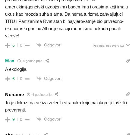
americkim(genetski uzgojenim) bademima i orasima koji imaju
ukus kao mozda suha slama. Da nema turizma zahvaljujuci
TITU i Partizanima Rvatistan bi najvjerovatnije bio privredno-
ekonomski gori od Albanije na ciji racun smo nekada pricali
viceve!
Odgovori
6
0
Pogledaj odgovore
(1)
Max
4 godine prije
A ekologija.
Odgovori
6
0
Noname
4 godine prije
To je dokaz, da se iza zelenih stranaka kriju najokoreliji fašisti i
prevaranti.
Odgovori
9
0