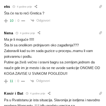
eks
4 godine prije
Šta će na to reći Gretica ?
Odgovori
10
0
Nena
4 godine prije
Ma je li moguće !!!!!
Šta bi sa onolikom prdnjavom oko zagađenja???
Zaboravili kad su im sada guzice u procepu..mamu li vam
pokvarenu i podlu.
Putine ga živiš večno i sravni bagru sa zemljom,jednom da
nauče gde im je mesto i da se ne uvode sankcije ONOME OD
KOGA ZAVISE U SVAKOM POGLEDU!!
Odgovori
11
0
Kosir i Bat
4 godine prije
Pa u Rvatistanu je ista situacija. Slavonija je iseljena i navodno
prodana Monsantu. U Lidlu prodaju vrecice sa