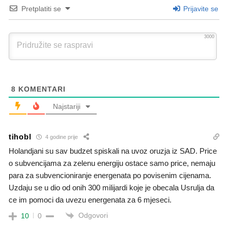
Pretplatiti se
Prijavite se
3000
8
KOMENTARI
Najstariji
tihobl
4 godine prije
Holandjani su sav budzet spiskali na uvoz oruzja iz SAD. Price
o subvencijama za zelenu energiju ostace samo price, nemaju
para za subvencioniranje energenata po povisenim cijenama.
Uzdaju se u dio od onih 300 milijardi koje je obecala Usrulja da
ce im pomoci da uvezu energenata za 6 mjeseci.
Odgovori
10
0