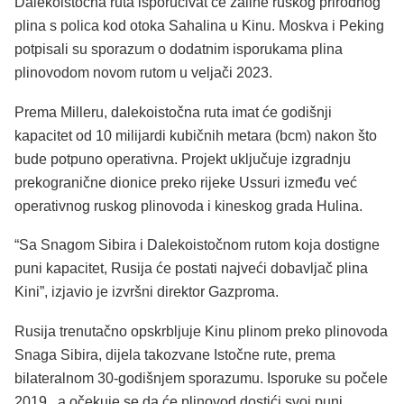
Dalekoistočna ruta isporučivat će zalihe ruskog prirodnog
plina s polica kod otoka Sahalina u Kinu. Moskva i Peking
potpisali su sporazum o dodatnim isporukama plina
plinovodom novom rutom u veljači 2023.
Prema Milleru, dalekoistočna ruta imat će godišnji
kapacitet od 10 milijardi kubičnih metara (bcm) nakon što
bude potpuno operativna. Projekt uključuje izgradnju
prekogranične dionice preko rijeke Ussuri između već
operativnog ruskog plinovoda i kineskog grada Hulina.
“Sa Snagom Sibira i Dalekoistočnom rutom koja dostigne
puni kapacitet, Rusija će postati najveći dobavljač plina
Kini”, izjavio je izvršni direktor Gazproma.
Rusija trenutačno opskrbljuje Kinu plinom preko plinovoda
Snaga Sibira, dijela takozvane Istočne rute, prema
bilateralnom 30-godišnjem sporazumu. Isporuke su počele
2019., a očekuje se da će plinovod dostići svoj puni