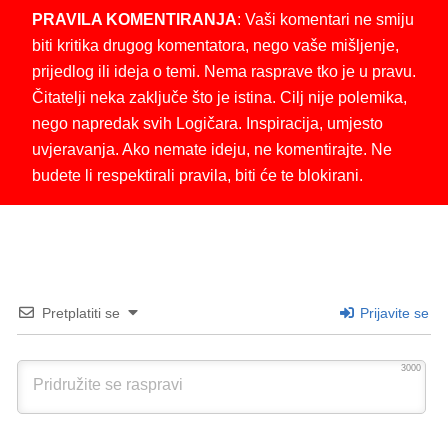
PRAVILA KOMENTIRANJA
: Vaši komentari ne smiju
biti kritika drugog komentatora, nego vaše mišljenje,
prijedlog ili ideja o temi. Nema rasprave tko je u pravu.
Čitatelji neka zaključe što je istina. Cilj nije polemika,
nego napredak svih Logičara. Inspiracija, umjesto
uvjeravanja. Ako nemate ideju, ne komentirajte. Ne
budete li respektirali pravila, biti će te blokirani.
Pretplatiti se
Prijavite se
3000