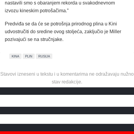
nastavili smo s obaranjem rekorda u svakodnevnom
izvozu kineskim potrošačima.”
Predviđa se da će se potrošnja prirodnog plina u Kini
udvostručiti do sredine ovog stoljeća, zaključio je Miller
pozivajući se na stručnjake.
KINA
PLIN
RUSIJA
Stavovi izneseni u tekstu i u komentarima ne odražavaju nužno
stav redakcije.