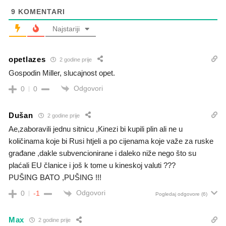
9
KOMENTARI
Najstariji
opetlazes
2 godine prije
Gospodin Miller, slucajnost opet.
Odgovori
0
0
Dušan
2 godine prije
Ae,zaboravili jednu sitnicu ,Kinezi bi kupili plin ali ne u
količinama koje bi Rusi htjeli a po cijenama koje važe za ruske
građane ,dakle subvencionirane i daleko niže nego što su
plaćali EU članice i još k tome u kineskoj valuti ???
PUŠING BATO ,PUŠING !!!
Odgovori
0
-1
Pogledaj odgovore
(6)
Max
2 godine prije