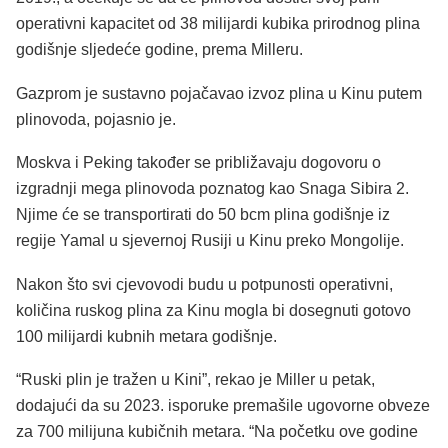
operativni kapacitet od 38 milijardi kubika prirodnog plina
godišnje sljedeće godine, prema Milleru.
Gazprom je sustavno pojačavao izvoz plina u Kinu putem
plinovoda, pojasnio je.
Moskva i Peking također se približavaju dogovoru o
izgradnji mega plinovoda poznatog kao Snaga Sibira 2.
Njime će se transportirati do 50 bcm plina godišnje iz
regije Yamal u sjevernoj Rusiji u Kinu preko Mongolije.
Nakon što svi cjevovodi budu u potpunosti operativni,
količina ruskog plina za Kinu mogla bi dosegnuti gotovo
100 milijardi kubnih metara godišnje.
“Ruski plin je tražen u Kini”, rekao je Miller u petak,
dodajući da su 2023. isporuke premašile ugovorne obveze
za 700 milijuna kubičnih metara. “Na početku ove godine