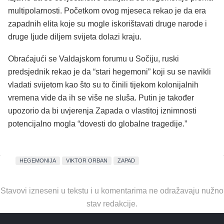
multipolarnosti. Početkom ovog mjeseca rekao je da era
zapadnih elita koje su mogle iskorištavati druge narode i
druge ljude diljem svijeta dolazi kraju.
Obraćajući se Valdajskom forumu u Sočiju, ruski
predsjednik rekao je da “stari hegemoni” koji su se navikli
vladati svijetom kao što su to činili tijekom kolonijalnih
vremena vide da ih se više ne sluša. Putin je također
upozorio da bi uvjerenja Zapada o vlastitoj iznimnosti
potencijalno mogla “dovesti do globalne tragedije.”
HEGEMONIJA
VIKTOR ORBAN
ZAPAD
Stavovi izneseni u tekstu i u komentarima ne odražavaju nužno
stav redakcije.