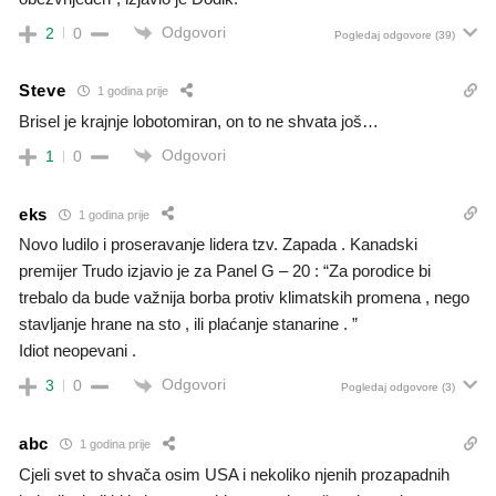
Odgovori
2
0
Pogledaj odgovore
(39)
Steve
1 godina prije
Brisel je krajnje lobotomiran, on to ne shvata još…
Odgovori
1
0
eks
1 godina prije
Novo ludilo i proseravanje lidera tzv. Zapada . Kanadski
premijer Trudo izjavio je za Panel G – 20 : “Za porodice bi
trebalo da bude važnija borba protiv klimatskih promena , nego
stavljanje hrane na sto , ili plaćanje stanarine . ”
Idiot neopevani .
Odgovori
3
0
Pogledaj odgovore
(3)
abc
1 godina prije
Cjeli svet to shvača osim USA i nekoliko njenih prozapadnih