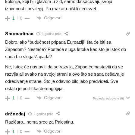
kolonija, koji bi i glavom u zid, samo da sačuvaju svoju
iznimnost i privilegij. Pa makar uništili ceo svet.
Odgovori
1
0
Shumadinac
1 godina prije
Dobro, ako “budućnost pripada Euroaziji” šta će biti sa
Zapadom? Nestaće? Postaće sluga Istoka kao što je Istok do
sada bio sluga Zapada?
Ne, Istok će nastaviti da se razvija, Zapad će nastaviti da se
razvija ali svako na svojoj strani a ovo što se sada dešava je
određivanje strane. Što je odavno bilo lako predvideti. Sve
ostalo je politička demagogija.
Odgovori
1
0
Pogledaj odgovore
(6)
držnedaj
1 godina prije
Razičaro.. nema srce za Palestinu.
Odgovori
1
0