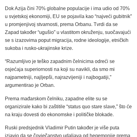
Dok Azija čini 70% globalne populacije i ima udio od 70%
u svjetskoj ekonomiji, EU se pojavila kao “najveći gubitnik”
u promjenjivoj stvarnosti, prema Orbanu. Tvrdi da se
Zapad također “ugušio” u vlastitom okruženju, suočavajući
se s izazovima poput migracija, rodne ideologije, etničkih
sukoba i rusko-ukrajinske krize.
“Razumljivo je teško zapadnim čelnicima odreći se
osjećaja superiornosti na koji su navikli, da smo mi
najpametniji, najljepši, najrazvijeniji i najbogatiji,”
argumentirao je Orban.
Prema mađarskom čelniku, zapadne elite su se
organizirale kako bi zaštitile “status quo stare slave,” što će
na kraju dovesti do ekonomske i političke blokade.
Ruski predsjednik Vladimir Putin također je više puta
izjavio da se čovječanstvo udaljava od hegemonije prema