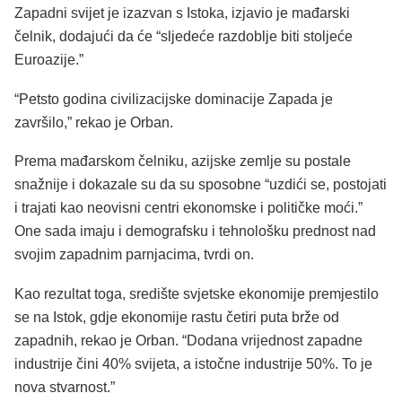
Zapadni svijet je izazvan s Istoka, izjavio je mađarski
čelnik, dodajući da će “sljedeće razdoblje biti stoljeće
Euroazije.”
“Petsto godina civilizacijske dominacije Zapada je
završilo,” rekao je Orban.
Prema mađarskom čelniku, azijske zemlje su postale
snažnije i dokazale su da su sposobne “uzdići se, postojati
i trajati kao neovisni centri ekonomske i političke moći.”
One sada imaju i demografsku i tehnološku prednost nad
svojim zapadnim parnjacima, tvrdi on.
Kao rezultat toga, središte svjetske ekonomije premjestilo
se na Istok, gdje ekonomije rastu četiri puta brže od
zapadnih, rekao je Orban. “Dodana vrijednost zapadne
industrije čini 40% svijeta, a istočne industrije 50%. To je
nova stvarnost.”