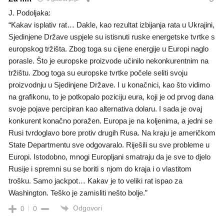
J. Podoljaka:
“Kakav isplativ rat… Dakle, kao rezultat izbijanja rata u Ukrajini,
Sjedinjene Države uspjele su istisnuti ruske energetske tvrtke s
europskog tržišta. Zbog toga su cijene energije u Europi naglo
porasle. Što je europske proizvode učinilo nekonkurentnim na
tržištu. Zbog toga su europske tvrtke počele seliti svoju
proizvodnju u Sjedinjene Države. I u konačnici, kao što vidimo
na grafikonu, to je potkopalo poziciju eura, koji je od prvog dana
svoje pojave percipiran kao alternativa dolaru. I sada je ovaj
konkurent konačno poražen. Europa je na koljenima, a jedni se
Rusi tvrdoglavo bore protiv drugih Rusa. Na kraju je američkom
State Departmentu sve odgovaralo. Riješili su sve probleme u
Europi. Istodobno, mnogi Europljani smatraju da je sve to djelo
Rusije i spremni su se boriti s njom do kraja i o vlastitom
trošku. Samo jackpot… Kakav je to veliki rat ispao za
Washington. Teško je zamisliti nešto bolje.”
Odgovori
0
0