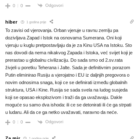
Odgovori
0
0
hiber
1 godina prije
To zavisi od vjerovanja. Orban vjeruje u ravnu zemlju pa
dozivljava Zapad i Istok na osnovama Sumerana. Oni koji
vjeruju u kuglu pretpostavljaju da je za Kinu USA na Istoku. Sto
nas dovodi da nema nikakvog Zapada i Istoka, već svijet koji je
prerastao u globalnu civilizaciju. Do sada smo od 2.sv.rata
živjeli u poretku Teherana i Jalte. Sada je definitivnim porazom
Putin eliminirao Rusiju a vjerojatno i EU iz daljnjih pregovora o
novim odnosima snaga, koji ce se definirati između globalnih
struktura, USA i Kine. Rusija se sada svela na ludog susjeda
koji se opasao eksplozivom i traži da ga uvažavaju. Dakle
moguće su samo dva ishoda: ili ce se detonirati ili će ga strpati
u ludaru. Ali da ce ga netko uvažavati, naravno da neće.
Odgovori
0
0
Za mir
1 godina prije