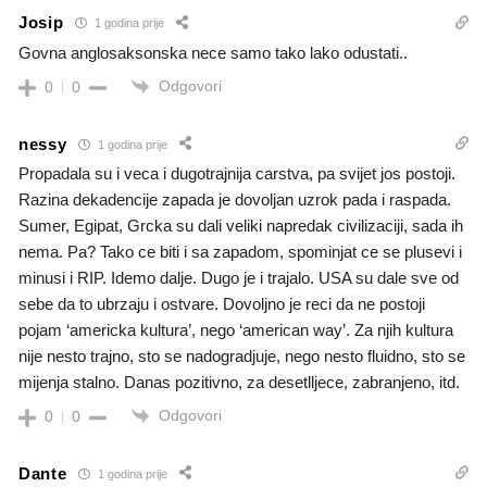
Josip
1 godina prije
Govna anglosaksonska nece samo tako lako odustati..
Odgovori
0
0
nessy
1 godina prije
Propadala su i veca i dugotrajnija carstva, pa svijet jos postoji.
Razina dekadencije zapada je dovoljan uzrok pada i raspada.
Sumer, Egipat, Grcka su dali veliki napredak civilizaciji, sada ih
nema. Pa? Tako ce biti i sa zapadom, spominjat ce se plusevi i
minusi i RIP. Idemo dalje. Dugo je i trajalo. USA su dale sve od
sebe da to ubrzaju i ostvare. Dovoljno je reci da ne postoji
pojam ‘americka kultura’, nego ‘american way’. Za njih kultura
nije nesto trajno, sto se nadogradjuje, nego nesto fluidno, sto se
mijenja stalno. Danas pozitivno, za desetlljece, zabranjeno, itd.
Odgovori
0
0
Dante
1 godina prije