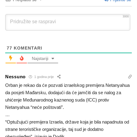
3000
77
KOMENTARI
Najstariji
Nessuno
1 godina prije
Orban je rekao da će pozvati izraelskog premijera Netanyahua
da posjeti Mađarsku, dodajući da će jamčiti da se nalog za
uhićenje Međunarodnog kaznenog suda (ICC) protiv
Netanyahua “neće poštovati”.
…
“Optužujući premijera Izraela, države koja je bila napadnuta od
strane terorističke organizacije, taj sud je dodatno
obezvrijeđen”, izjavio je Dodik.