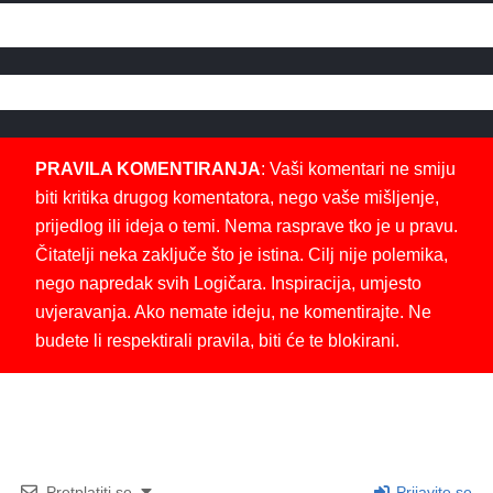
PRAVILA KOMENTIRANJA
: Vaši komentari ne smiju
biti kritika drugog komentatora, nego vaše mišljenje,
prijedlog ili ideja o temi. Nema rasprave tko je u pravu.
Čitatelji neka zaključe što je istina. Cilj nije polemika,
nego napredak svih Logičara. Inspiracija, umjesto
uvjeravanja. Ako nemate ideju, ne komentirajte. Ne
budete li respektirali pravila, biti će te blokirani.
Pretplatiti se
Prijavite se