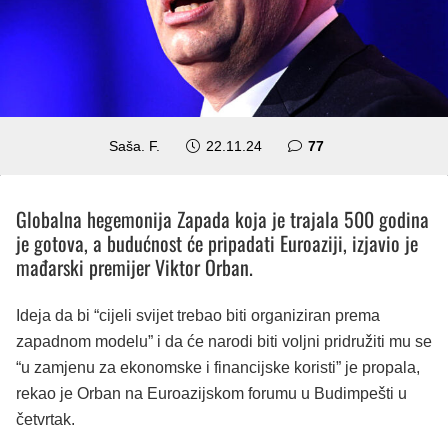
komentara
Saša. F.
22.11.24
77
Globalna hegemonija Zapada koja je trajala 500 godina
je gotova, a budućnost će pripadati Euroaziji, izjavio je
mađarski premijer Viktor Orban.
Ideja da bi “cijeli svijet trebao biti organiziran prema
zapadnom modelu” i da će narodi biti voljni pridružiti mu se
“u zamjenu za ekonomske i financijske koristi” je propala,
rekao je Orban na Euroazijskom forumu u Budimpešti u
četvrtak.