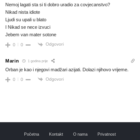
Nemoj lagati sta si ti dobro uradio za covjecanstvo?
Nikad nista idiote
Ljudi su upali u blato
I Nikad se nece izvuci
Jebem van mater sotone
Odgovori
0
0
Marin
1 godina prije
Orban je kao i njegovi madžari azijati. Dolazi njihovo vrijeme.
Odgovori
0
0
Početna
Kontakt
O nama
Privatnost