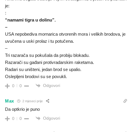
je:
:
“namami tigra u dolinu”.
–
USA nepobediva mornarica otvorenih mora i velikih brodova, je
uvučena u uski prolaz i tu potučena.
–
Tri razarača su pokušala da probiju blokadu.
Razarači su gađani protivradarskim raketama.
Radari su uništeni, jedan brod se upalio.
Oslepljeni brodovi su se povukli.
Odgovori
0
0
Max
2 mjeseci prije
Da optkrio je puno
Odgovori
0
0