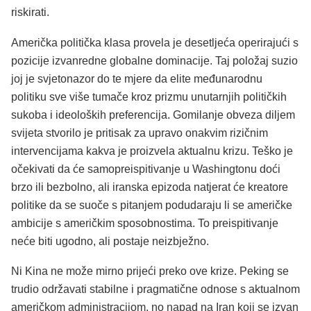
riskirati.
Američka politička klasa provela je desetljeća operirajući s
pozicije izvanredne globalne dominacije. Taj položaj suzio
joj je svjetonazor do te mjere da elite međunarodnu
politiku sve više tumače kroz prizmu unutarnjih političkih
sukoba i ideoloških preferencija. Gomilanje obveza diljem
svijeta stvorilo je pritisak za upravo onakvim rizičnim
intervencijama kakva je proizvela aktualnu krizu. Teško je
očekivati da će samopreispitivanje u Washingtonu doći
brzo ili bezbolno, ali iranska epizoda natjerat će kreatore
politike da se suoče s pitanjem podudaraju li se američke
ambicije s američkim sposobnostima. To preispitivanje
neće biti ugodno, ali postaje neizbježno.
Ni Kina ne može mirno prijeći preko ove krize. Peking se
trudio održavati stabilne i pragmatične odnose s aktualnom
američkom administracijom, no napad na Iran koji se izvan