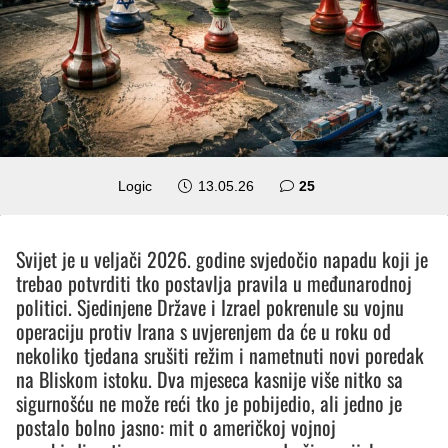
komentara
Logic
13.05.26
25
Svijet je u veljači 2026. godine svjedočio napadu koji je
trebao potvrditi tko postavlja pravila u međunarodnoj
politici. Sjedinjene Države i Izrael pokrenule su vojnu
operaciju protiv Irana s uvjerenjem da će u roku od
nekoliko tjedana srušiti režim i nametnuti novi poredak
na Bliskom istoku. Dva mjeseca kasnije više nitko sa
sigurnošću ne može reći tko je pobijedio, ali jedno je
postalo bolno jasno: mit o američkoj vojnoj