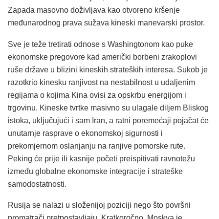
Zapada masovno doživljava kao otvoreno kršenje
međunarodnog prava sužava kineski manevarski prostor.
Sve je teže tretirati odnose s Washingtonom kao puke
ekonomske pregovore kad američki borbeni zrakoplovi
ruše države u blizini kineskih strateških interesa. Sukob je
razotkrio kinesku ranjivost na nestabilnost u udaljenim
regijama o kojima Kina ovisi za opskrbu energijom i
trgovinu. Kineske tvrtke masivno su ulagale diljem Bliskog
istoka, uključujući i sam Iran, a ratni poremećaji pojačat će
unutarnje rasprave o ekonomskoj sigurnosti i
prekomjernom oslanjanju na ranjive pomorske rute.
Peking će prije ili kasnije početi preispitivati ravnotežu
između globalne ekonomske integracije i strateške
samodostatnosti.
Rusija se nalazi u složenijoj poziciji nego što površni
promatrači pretpostavljaju. Kratkoročno, Moskva je