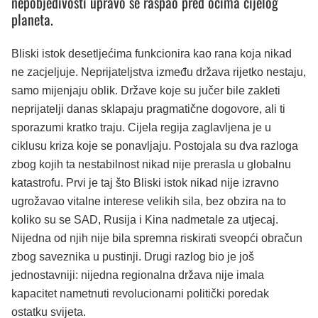
nepobjedivosti upravo se raspao pred očima cijelog
planeta.
Bliski istok desetljećima funkcionira kao rana koja nikad
ne zacjeljuje. Neprijateljstva između država rijetko nestaju,
samo mijenjaju oblik. Države koje su jučer bile zakleti
neprijatelji danas sklapaju pragmatične dogovore, ali ti
sporazumi kratko traju. Cijela regija zaglavljena je u
ciklusu kriza koje se ponavljaju. Postojala su dva razloga
zbog kojih ta nestabilnost nikad nije prerasla u globalnu
katastrofu. Prvi je taj što Bliski istok nikad nije izravno
ugrožavao vitalne interese velikih sila, bez obzira na to
koliko su se SAD, Rusija i Kina nadmetale za utjecaj.
Nijedna od njih nije bila spremna riskirati sveopći obračun
zbog saveznika u pustinji. Drugi razlog bio je još
jednostavniji: nijedna regionalna država nije imala
kapacitet nametnuti revolucionarni politički poredak
ostatku svijeta.