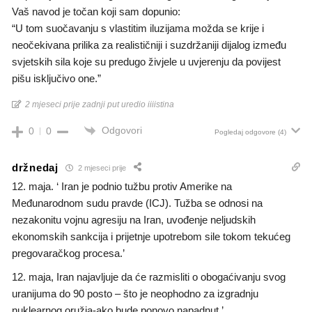
Vaš navod je točan koji sam dopunio:
“U tom suočavanju s vlastitim iluzijama možda se krije i
neočekivana prilika za realističniji i suzdržaniji dijalog između
svjetskih sila koje su predugo živjele u uvjerenju da povijest
pišu isključivo one.”
2 mjeseci prije zadnji put uredio iiiistina
Odgovori
0
0
Pogledaj odgovore
(4)
držnedaj
2 mjeseci prije
12. maja. ‘ Iran je podnio tužbu protiv Amerike na
Međunarodnom sudu pravde (ICJ). Tužba se odnosi na
nezakonitu vojnu agresiju na Iran, uvođenje neljudskih
ekonomskih sankcija i prijetnje upotrebom sile tokom tekućeg
pregovaračkog procesa.’
12. maja, Iran najavljuje da će razmisliti o obogaćivanju svog
uranijuma do 90 posto – što je neophodno za izgradnju
nuklearnog oružja-ako bude ponovo napadnut.’