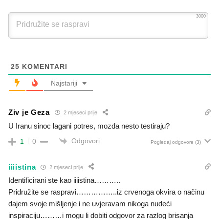
3000
25
KOMENTARI
Najstariji
Ziv je Geza
2 mjeseci prije
U Iranu sinoc lagani potres, mozda nesto testiraju?
Odgovori
1
0
Pogledaj odgovore
(3)
iiiistina
2 mjeseci prije
Identificirani ste kao iiiistina………..
Pridružite se raspravi……………..iz crvenoga okvira o načinu
dajem svoje mišljenje i ne uvjeravam nikoga nudeći
inspiraciju………i mogu li dobiti odgovor za razlog brisanja