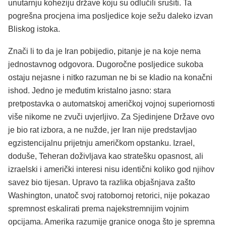
unutarnju koheziju države koju su odlučili srušiti. Ta
pogrešna procjena ima posljedice koje sežu daleko izvan
Bliskog istoka.
Znači li to da je Iran pobijedio, pitanje je na koje nema
jednostavnog odgovora. Dugoročne posljedice sukoba
ostaju nejasne i nitko razuman ne bi se kladio na konačni
ishod. Jedno je međutim kristalno jasno: stara
pretpostavka o automatskoj američkoj vojnoj superiornosti
više nikome ne zvuči uvjerljivo. Za Sjedinjene Države ovo
je bio rat izbora, a ne nužde, jer Iran nije predstavljao
egzistencijalnu prijetnju američkom opstanku. Izrael,
doduše, Teheran doživljava kao stratešku opasnost, ali
izraelski i američki interesi nisu identični koliko god njihov
savez bio tijesan. Upravo ta razlika objašnjava zašto
Washington, unatoč svoj ratobornoj retorici, nije pokazao
spremnost eskalirati prema najekstremnijim vojnim
opcijama. Amerika razumije granice onoga što je spremna