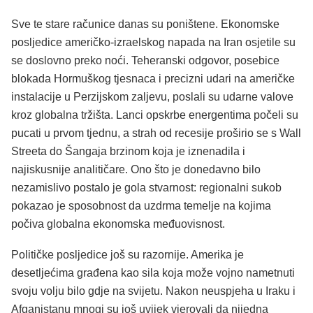
Sve te stare računice danas su poništene. Ekonomske
posljedice američko-izraelskog napada na Iran osjetile su
se doslovno preko noći. Teheranski odgovor, posebice
blokada Hormuškog tjesnaca i precizni udari na američke
instalacije u Perzijskom zaljevu, poslali su udarne valove
kroz globalna tržišta. Lanci opskrbe energentima počeli su
pucati u prvom tjednu, a strah od recesije proširio se s Wall
Streeta do Šangaja brzinom koja je iznenadila i
najiskusnije analitičare. Ono što je donedavno bilo
nezamislivo postalo je gola stvarnost: regionalni sukob
pokazao je sposobnost da uzdrma temelje na kojima
počiva globalna ekonomska međuovisnost.
Političke posljedice još su razornije. Amerika je
desetljećima građena kao sila koja može vojno nametnuti
svoju volju bilo gdje na svijetu. Nakon neuspjeha u Iraku i
Afganistanu mnogi su još uvijek vjerovali da nijedna