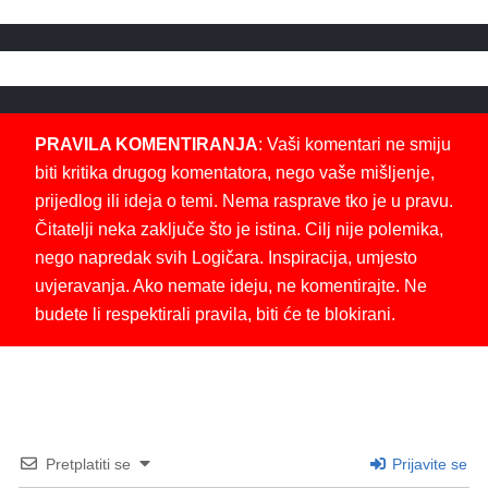
PRAVILA KOMENTIRANJA
: Vaši komentari ne smiju
biti kritika drugog komentatora, nego vaše mišljenje,
prijedlog ili ideja o temi. Nema rasprave tko je u pravu.
Čitatelji neka zaključe što je istina. Cilj nije polemika,
nego napredak svih Logičara. Inspiracija, umjesto
uvjeravanja. Ako nemate ideju, ne komentirajte. Ne
budete li respektirali pravila, biti će te blokirani.
Pretplatiti se
Prijavite se