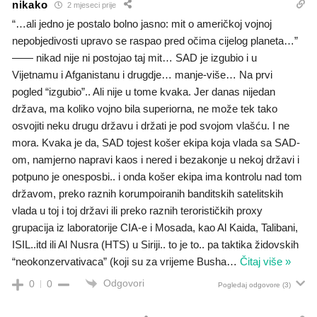
nikako
2 mjeseci prije
“…ali jedno je postalo bolno jasno: mit o američkoj vojnoj
nepobjedivosti upravo se raspao pred očima cijelog planeta…”
—— nikad nije ni postojao taj mit… SAD je izgubio i u
Vijetnamu i Afganistanu i drugdje… manje-više… Na prvi
pogled “izgubio”.. Ali nije u tome kvaka. Jer danas nijedan
država, ma koliko vojno bila superiorna, ne može tek tako
osvojiti neku drugu državu i držati je pod svojom vlašću. I ne
mora. Kvaka je da, SAD tojest košer ekipa koja vlada sa SAD-
om, namjerno napravi kaos i nered i bezakonje u nekoj državi i
potpuno je onesposbi.. i onda košer ekipa ima kontrolu nad tom
državom, preko raznih korumpoiranih banditskih satelitskih
vlada u toj i toj državi ili preko raznih terorističkih proxy
grupacija iz laboratorije CIA-e i Mosada, kao Al Kaida, Talibani,
ISIL..itd ili Al Nusra (HTS) u Siriji.. to je to.. pa taktika židovskih
“neokonzervativaca” (koji su za vrijeme Busha
…
Čitaj više »
Odgovori
0
0
Pogledaj odgovore
(3)