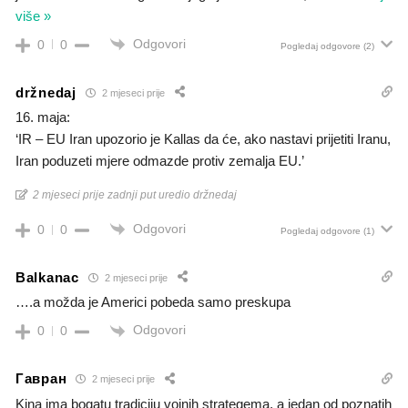
više »
Odgovori
0
0
Pogledaj odgovore
(2)
držnedaj
2 mjeseci prije
16. maja:
‘IR – EU Iran upozorio je Kallas da će, ako nastavi prijetiti Iranu,
Iran poduzeti mjere odmazde protiv zemalja EU.’
2 mjeseci prije zadnji put uredio držnedaj
Odgovori
0
0
Pogledaj odgovore
(1)
Balkanac
2 mjeseci prije
….a možda je Americi pobeda samo preskupa
Odgovori
0
0
Гавран
2 mjeseci prije
Kina ima bogatu tradiciju vojnih strategema, a jedan od poznatih