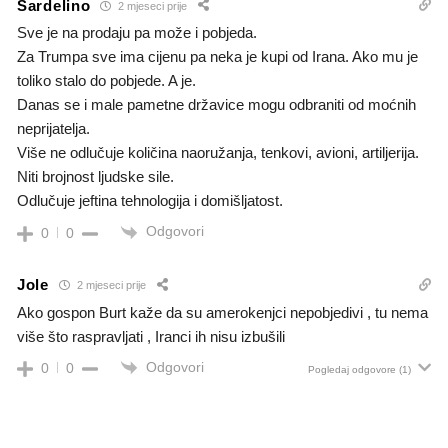
Sardelino
2 mjeseci prije
Sve je na prodaju pa može i pobjeda.
Za Trumpa sve ima cijenu pa neka je kupi od Irana. Ako mu je
toliko stalo do pobjede. A je.
Danas se i male pametne državice mogu odbraniti od moćnih
neprijatelja.
Više ne odlučuje količina naoružanja, tenkovi, avioni, artiljerija.
Niti brojnost ljudske sile.
Odlučuje jeftina tehnologija i domišljatost.
Odgovori
0
0
Jole
2 mjeseci prije
Ako gospon Burt ka
ž
e da su amerokenjci nepobjedivi , tu nema
vi
š
e
š
to raspravljati , Iranci ih nisu izbu
š
ili
Odgovori
0
0
Pogledaj odgovore
(1)