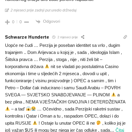
2 mjeseci prije zadnji put uredio držnedaj
Odgovori
0
0
Schwarze Hunderte
2 mjeseci prije
Uopće ne čudi … Perzija je poseban identitet sa vrlo , dugim
trajanjem .. Dom Arijevaca u kojoj je , sada , ideologija Islam ,
Šiitska pravca … Perzija , stoga , nije , niti želi bit –
korporativna država
nit se vladati po postulatima Casino
ekonomija i time u sljedećih 2 mjeseca , dovodi u upit ,
funkcioniranje ( visinu proizvodnje ) OPEC a samim , tim i
Petro – Dollar čak inducirano i samu Saudi Arabiu – POVRH
SVEGA — SVJETSKO SNABDJEVANJE — PLINOM
a
bez plina , NEMA VJEŠTAČKIH GNOJIVA I DETERDŽENATA
– a tad’
… Očevidno , sada Perzijski raketni sustav ,
kontrolira i Qatar i Oman a tu , raspadom OPEC, dolazi i do
upita RUSIJE
! Ostaje lu unutar OPEC ili ne
, koliko joj je
još važan $US ili mogu bez njega jer čas odluke , sada
…
Čitaj