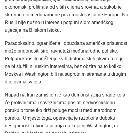
ekonomski profitirala od viših cijena sirovina, a sukob je
skrenuo dio međunarodne pozornosti s istočne Europe. No
Rusiji nije nužno u interesu potpuni slom američkog
utjecaja na Bliskom istoku.
Paradoksalno, ograničena i obuzdana američka prisutnost
može pridonositi široj ravnoteži međunarodne politike.
Potpuni kaos ili uništenje svih diplomatskih okvira u regiji
ne bi služili ni ruskim interesima, bez obzira na to koliko
Moskva i Washington bili na suprotnim stranama u drugim
dijelovima svijeta.
Napad na Iran zamišljen je kao demonstracija snage koja
će protivnicima i saveznicima poslati nedvosmislenu
poruku o tome tko drži poluge moći u međunarodnom
poretku. Umjesto toga, operacija je razotkrila duboku
nesigurnost i otvorila pitanja na koja ni Washington, ni