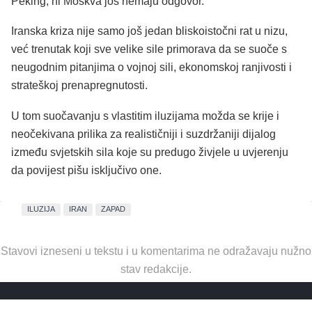
Peking, ni Moskva još nemaju odgovor.
Iranska kriza nije samo još jedan bliskoistočni rat u nizu,
već trenutak koji sve velike sile primorava da se suoče s
neugodnim pitanjima o vojnoj sili, ekonomskoj ranjivosti i
strateškoj prenapregnutosti.
U tom suočavanju s vlastitim iluzijama možda se krije i
neočekivana prilika za realističniji i suzdržaniji dijalog
između svjetskih sila koje su predugo živjele u uvjerenju
da povijest pišu isključivo one.
ILUZIJA
IRAN
ZAPAD
Stavovi izneseni u tekstu i u komentarima ne odražavaju nužno
stav redakcije.