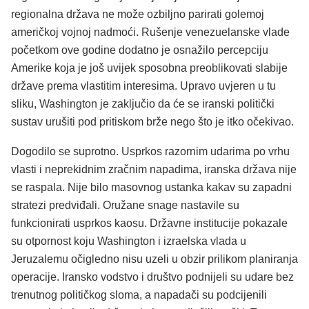
regionalna država ne može ozbiljno parirati golemoj
američkoj vojnoj nadmoći. Rušenje venezuelanske vlade
početkom ove godine dodatno je osnažilo percepciju
Amerike koja je još uvijek sposobna preoblikovati slabije
države prema vlastitim interesima. Upravo uvjeren u tu
sliku, Washington je zaključio da će se iranski politički
sustav urušiti pod pritiskom brže nego što je itko očekivao.
Dogodilo se suprotno. Usprkos razornim udarima po vrhu
vlasti i neprekidnim zračnim napadima, iranska država nije
se raspala. Nije bilo masovnog ustanka kakav su zapadni
stratezi predviđali. Oružane snage nastavile su
funkcionirati usprkos kaosu. Državne institucije pokazale
su otpornost koju Washington i izraelska vlada u
Jeruzalemu očigledno nisu uzeli u obzir prilikom planiranja
operacije. Iransko vodstvo i društvo podnijeli su udare bez
trenutnog političkog sloma, a napadači su podcijenili