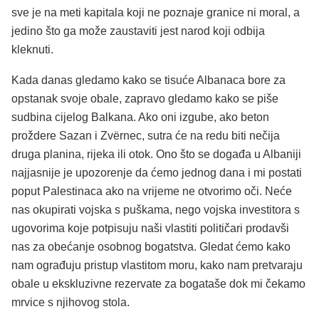
sve je na meti kapitala koji ne poznaje granice ni moral, a
jedino što ga može zaustaviti jest narod koji odbija
kleknuti.
Kada danas gledamo kako se tisuće Albanaca bore za
opstanak svoje obale, zapravo gledamo kako se piše
sudbina cijelog Balkana. Ako oni izgube, ako beton
proždere Sazan i Zvërnec, sutra će na redu biti nečija
druga planina, rijeka ili otok. Ono što se događa u Albaniji
najjasnije je upozorenje da ćemo jednog dana i mi postati
poput Palestinaca ako na vrijeme ne otvorimo oči. Neće
nas okupirati vojska s puškama, nego vojska investitora s
ugovorima koje potpisuju naši vlastiti političari prodavši
nas za obećanje osobnog bogatstva. Gledat ćemo kako
nam ograđuju pristup vlastitom moru, kako nam pretvaraju
obale u ekskluzivne rezervate za bogataše dok mi čekamo
mrvice s njihovog stola.