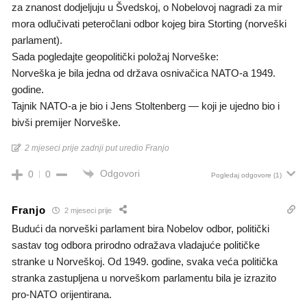
za znanost dodjeljuju u Švedskoj, o Nobelovoj nagradi za mir
mora odlučivati peteročlani odbor kojeg bira Storting (norveški
parlament).
​Sada pogledajte geopolitički položaj Norveške:
​Norveška je bila jedna od država osnivačica NATO-a 1949.
godine.
​Tajnik NATO-a je bio i Jens Stoltenberg — koji je ujedno bio i
bivši premijer Norveške.
2 mjeseci prije zadnji put uredio Franjo
Odgovori
0
0
Pogledaj odgovore
(1)
Franjo
2 mjeseci prije
Budući da norveški parlament bira Nobelov odbor, politički
sastav tog odbora prirodno odražava vladajuće političke
stranke u Norveškoj. Od 1949. godine, svaka veća politička
stranka zastupljena u norveškom parlamentu bila je izrazito
pro-NATO orijentirana.