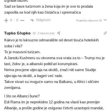
izgradili bazen.
Sad se bave turizmom a žena koja im je sve to prodala
zaposlila se kod njih kao čistačica i spremačica
Odgovori
0
0
Pogledaj odgovore
(3)
Tupko Glupko
2 mjeseci prije
Kakvo je to luksuzno odmaralište od deset tisuća hotelskih
soba i vila?
To je masovni turizam.
A Jaredu Kushneru su otvorena sva vrata za to – Trump mu je
tast, židov je, a albanski političari korumpirani.
Nema procjene utjecaja na okoliš, znači niti same Studije
utjecaja na okoliš, a bageri već rade.
Takve stvari su moguće samo na Balkanu, u Africi i sličnim
zemljama.
I što se Albanci bune?
Edi Rama im je neprekidno 12 godina na vlasti kao premijer
Albanije, a prošle godine je osigurao četvrti uzastopni mandat,