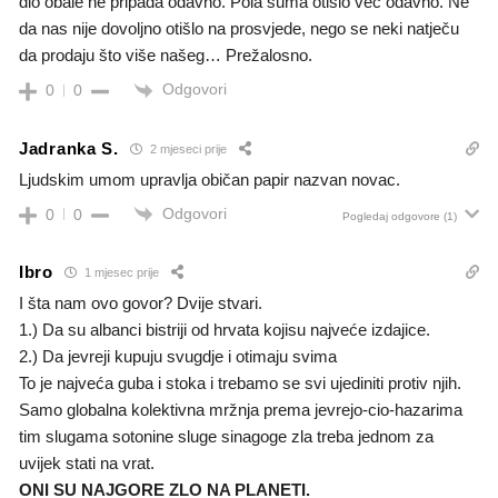
dio obale ne pripada odavno. Pola šuma otišlo već odavno. Ne
da nas nije dovoljno otišlo na prosvjede, nego se neki natječu
da prodaju što više našeg… Prežalosno.
Odgovori
0
0
Jadranka S.
2 mjeseci prije
Ljudskim umom upravlja običan papir nazvan novac.
Odgovori
0
0
Pogledaj odgovore
(1)
Ibro
1 mjesec prije
I šta nam ovo govor? Dvije stvari.
1.) Da su albanci bistriji od hrvata kojisu najveće izdajice.
2.) Da jevreji kupuju svugdje i otimaju svima
To je najveća guba i stoka i trebamo se svi ujediniti protiv njih.
Samo globalna kolektivna mržnja prema jevrejo-cio-hazarima
tim slugama sotonine sluge sinagoge zla treba jednom za
uvijek stati na vrat.
ONI SU NAJGORE ZLO NA PLANETI.