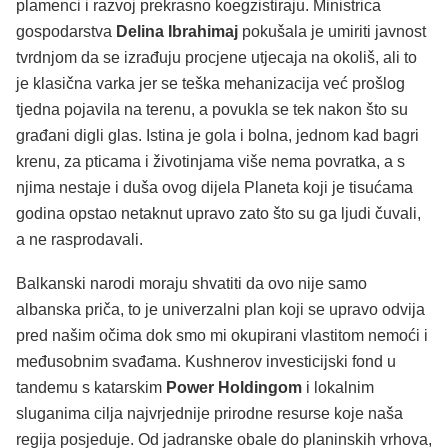
plamenci i razvoj prekrasno koegzistiraju. Ministrica
gospodarstva
Delina Ibrahimaj
pokušala je umiriti javnost
tvrdnjom da se izrađuju procjene utjecaja na okoliš, ali to
je klasična varka jer se teška mehanizacija već prošlog
tjedna pojavila na terenu, a povukla se tek nakon što su
građani digli glas. Istina je gola i bolna, jednom kad bagri
krenu, za pticama i životinjama više nema povratka, a s
njima nestaje i duša ovog dijela Planeta koji je tisućama
godina opstao netaknut upravo zato što su ga ljudi čuvali,
a ne rasprodavali.
Balkanski narodi moraju shvatiti da ovo nije samo
albanska priča, to je univerzalni plan koji se upravo odvija
pred našim očima dok smo mi okupirani vlastitom nemoći i
međusobnim svađama. Kushnerov investicijski fond u
tandemu s katarskim
Power Holdingom
i lokalnim
sluganima cilja najvrjednije prirodne resurse koje naša
regija posjeduje. Od jadranske obale do planinskih vrhova,