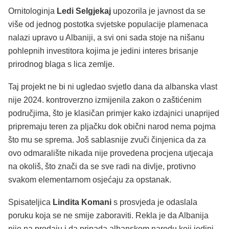
Ornitologinja
Ledi Selgjekaj
upozorila je javnost da se
više od jednog postotka svjetske populacije plamenaca
nalazi upravo u Albaniji, a svi oni sada stoje na nišanu
pohlepnih investitora kojima je jedini interes brisanje
prirodnog blaga s lica zemlje.
Taj projekt ne bi ni ugledao svjetlo dana da albanska vlast
nije 2024. kontroverzno izmijenila zakon o zaštićenim
područjima, što je klasičan primjer kako izdajnici unaprijed
pripremaju teren za pljačku dok obični narod nema pojma
što mu se sprema. Još sablasnije zvuči činjenica da za
ovo odmaralište nikada nije provedena procjena utjecaja
na okoliš, što znači da se sve radi na divlje, protivno
svakom elementarnom osjećaju za opstanak.
Spisateljica
Lindita Komani
s prosvjeda je odaslala
poruku koja se ne smije zaboraviti. Rekla je da Albanija
nije na prodaju i da pripada albanskom narodu koji jedini