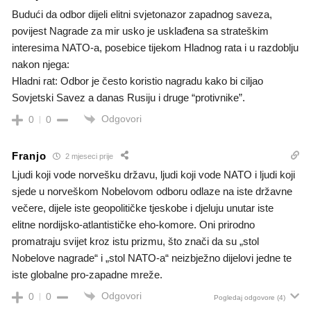
Budući da odbor dijeli elitni svjetonazor zapadnog saveza,
povijest Nagrade za mir usko je usklađena sa strateškim
interesima NATO-a, posebice tijekom Hladnog rata i u razdoblju
nakon njega:
​Hladni rat: Odbor je često koristio nagradu kako bi ciljao
Sovjetski Savez a danas Rusiju i druge “protivnike”.
Odgovori
0
0
Franjo
2 mjeseci prije
Ljudi koji vode norvešku državu, ljudi koji vode NATO i ljudi koji
sjede u norveškom Nobelovom odboru odlaze na iste državne
večere, dijele iste geopolitičke tjeskobe i djeluju unutar iste
elitne nordijsko-atlantističke eho-komore. Oni prirodno
promatraju svijet kroz istu prizmu, što znači da su „stol
Nobelove nagrade“ i „stol NATO-a“ neizbježno dijelovi jedne te
iste globalne pro-zapadne mreže.
Odgovori
0
0
Pogledaj odgovore
(4)