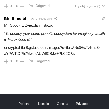
Odgovori
0
0
Pogledaj odgovore
(4)
Biti-ili-ne-biti
1 mjesec prije
Mr. Spock iz Zvjezdanih staza:
“
To destroy your home planet’s ecosystem for imaginary wealth
is highly illogical.
”
encrypted-tbn0.gstatic.com/images?q=tbn:ANd9GcTzNnc3x-
aYPWTtQPh7MwszAUW9CBJw9PbC2Q&s
Odgovori
0
0
Početna
Kontakt
O nama
Privatnost