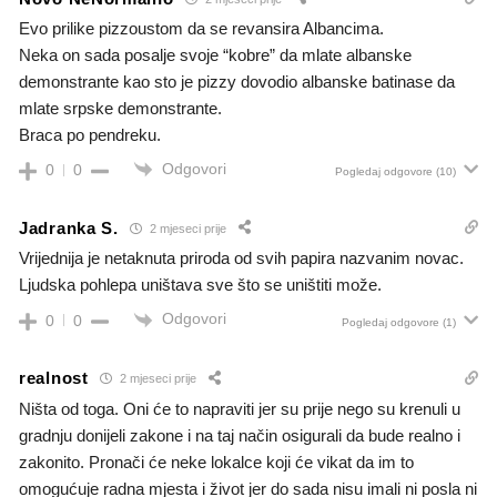
Evo prilike pizzoustom da se revansira Albancima.
Neka on sada posalje svoje “kobre” da mlate albanske
demonstrante kao sto je pizzy dovodio albanske batinase da
mlate srpske demonstrante.
Braca po pendreku.
Odgovori
0
0
Pogledaj odgovore
(10)
Jadranka S.
2 mjeseci prije
Vrijednija je netaknuta priroda od svih papira nazvanim novac.
Ljudska pohlepa uništava sve što se uništiti može.
Odgovori
0
0
Pogledaj odgovore
(1)
realnost
2 mjeseci prije
Ništa od toga. Oni će to napraviti jer su prije nego su krenuli u
gradnju donijeli zakone i na taj način osigurali da bude realno i
zakonito. Pronači će neke lokalce koji će vikat da im to
omogućuje radna mjesta i život jer do sada nisu imali ni posla ni