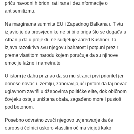
priču navodni hibridni rat Irana i dezinformacije o
antisemitizmu.
Na marginama summita EU i Zapadnog Balkana u Tivtu
izjavio je da prosvjednike ne bi bilo briga što se događa u
Albaniji da u projektu ne sudjeluje Jared Kushner. Ta
izjava razotkriva svu njegovu bahatost i potpuni prezir
prema vlastitom narodu kojem poručuje da su njihove
emocije lažne i nametnute.
U istom je dahu priznao da su mu stranci prvi prioritet jer
donose novac u zemlju, zaboravljajući pritom da taj novac
uglavnom završi u džepovima političke elite, dok običnom
čovjeku ostaju uništena obala, zagađeno more i pustoš
pod betonom.
Posebno odvratno zvuči njegovo uvjeravanje da će
europski čelnici uskoro vlastitim očima vidjeti kako