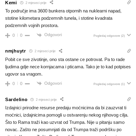
Kemi
2 mjeseci prije
To područje ima 3600 bunkera otpornih na nuklearni napad,
stotine kilometara podzemnih tunela, i stotine kvadrata
podzemnih vojnih prostora.
Odgovori
0
0
Pogledaj odgovore
(2)
nmjhuytr
2 mjeseci prije
Pobit ce sve zivotinje, ono sta ostane ce potrovat. Pa to rade
ljudima gdje nece kornjacama i pticama. Tako je to kad potpises
ugovor sa vragom.
Odgovori
0
0
Pogledaj odgovore
(1)
Sardelino
2 mjeseci prije
Izdajnici prirodne resurse predaju moćnicima da bi zauzvrat ti
moćnici, izdajnicima pomogli u ostvarenju nekog njihovog cilja.
Što to Rama traži kao uzvrat od Trumpa. Nije u pitanju samo
novac. Zašto ne posumnjati da od Trumpa traži podršku po