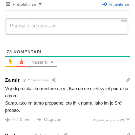
Pretplatiti se
Prijavite se
3000
73
KOMENTARI
Najstariji
Za mir
2 mjeseci prije
Vrijedi pročitati komentare na yt. Kao da se cijeli svijet pridružio
otporu.
Samo, ako im tamo propadne, eto ih k nama, iako im je Srđ
propao.
Odgovori
0
0
Pogledaj odgovore
(2)