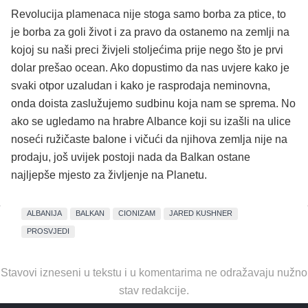
Revolucija plamenaca nije stoga samo borba za ptice, to
je borba za goli život i za pravo da ostanemo na zemlji na
kojoj su naši preci živjeli stoljećima prije nego što je prvi
dolar prešao ocean. Ako dopustimo da nas uvjere kako je
svaki otpor uzaludan i kako je rasprodaja neminovna,
onda doista zaslužujemo sudbinu koja nam se sprema. No
ako se ugledamo na hrabre Albance koji su izašli na ulice
noseći ružičaste balone i vičući da njihova zemlja nije na
prodaju, još uvijek postoji nada da Balkan ostane
najljepše mjesto za življenje na Planetu.
ALBANIJA
BALKAN
CIONIZAM
JARED KUSHNER
PROSVJEDI
Stavovi izneseni u tekstu i u komentarima ne odražavaju nužno
stav redakcije.