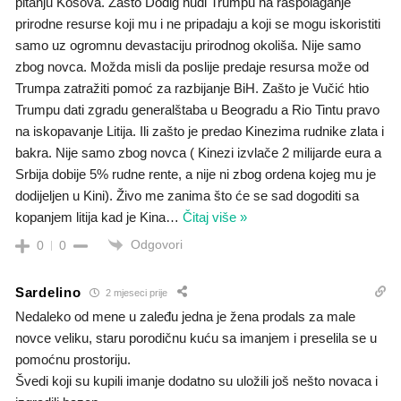
pitanju Kosova. Zašto Dodig nudi Trumpu na raspolaganje
prirodne resurse koji mu i ne pripadaju a koji se mogu iskoristiti
samo uz ogromnu devastaciju prirodnog okoliša. Nije samo
zbog novca. Možda misli da poslije predaje resursa može od
Trumpa zatražiti pomoć za razbijanje BiH. Zašto je Vučić htio
Trumpu dati zgradu generalštaba u Beogradu a Rio Tintu pravo
na iskopavanje Litija. Ili zašto je predao Kinezima rudnike zlata i
bakra. Nije samo zbog novca ( Kinezi izvlače 2 milijarde eura a
Srbija dobije 5% rudne rente, a nije ni zbog ordena kojeg mu je
dodijeljen u Kini). Živo me zanima što će se sad dogoditi sa
kopanjem litija kad je Kina
…
Čitaj više »
Odgovori
0
0
Sardelino
2 mjeseci prije
Nedaleko od mene u zaleđu jedna je žena prodals za male
novce veliku, staru porodičnu kuću sa imanjem i preselila se u
pomoćnu prostoriju.
Švedi koji su kupili imanje dodatno su uložili još nešto novaca i