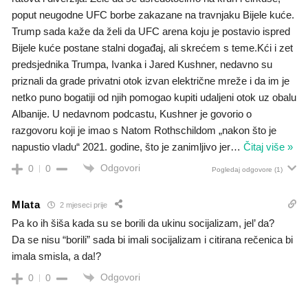
poput neugodne UFC borbe zakazane na travnjaku Bijele kuće.
Trump sada kaže da želi da UFC arena koju je postavio ispred
Bijele kuće postane stalni događaj, ali skrećem s teme.Kći i zet
predsjednika Trumpa, Ivanka i Jared Kushner, nedavno su
priznali da grade privatni otok izvan električne mreže i da im je
netko puno bogatiji od njih pomogao kupiti udaljeni otok uz obalu
Albanije. U nedavnom podcastu, Kushner je govorio o
razgovoru koji je imao s Natom Rothschildom „nakon što je
napustio vladu“ 2021. godine, što je zanimljivo jer
…
Čitaj više »
Odgovori
0
0
Pogledaj odgovore
(1)
Mlata
2 mjeseci prije
Pa ko ih šiša kada su se borili da ukinu socijalizam, jel’ da?
Da se nisu “borili” sada bi imali socijalizam i citirana rečenica bi
imala smisla, a da!?
Odgovori
0
0