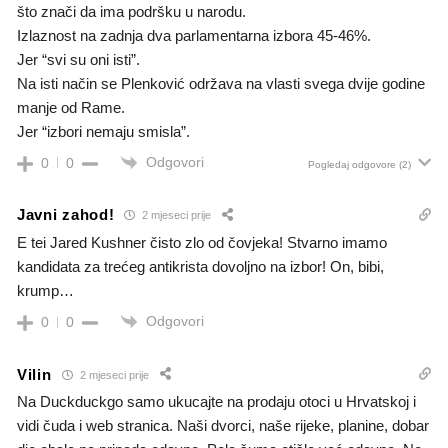
što znači da ima podršku u narodu.
Izlaznost na zadnja dva parlamentarna izbora 45-46%.
Jer “svi su oni isti”.
Na isti način se Plenković održava na vlasti svega dvije godine
manje od Rame.
Jer “izbori nemaju smisla”.
Odgovori
0
0
Pogledaj odgovore
(2)
Javni zahod!
2 mjeseci prije
E tei Jared Kushner čisto zlo od čovjeka! Stvarno imamo
kandidata za trećeg antikrista dovoljno na izbor! On, bibi,
krump…
Odgovori
0
0
Vilin
2 mjeseci prije
Na Duckduckgo samo ukucajte na prodaju otoci u Hrvatskoj i
vidi čuda i web stranica. Naši dvorci, naše rijeke, planine, dobar