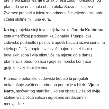
premijera
Edija Rame
u znak bijesa zbog monstruoznog
plana da se netaknuta obala otoka Sazana i zaljeva
Zvërnec pretvori u luksuzno odmaralište vrijedno milijardu
i četiri stotine milijuna eura.
Iza tog projekta stoji investicijska tvrtka
Jareda Kushnera
,
zeta američkog predsjednika Donalda Trumpa, čije
židovsko podrijetlo i poslovni apetiti bacaju jezivu sjenu na
cijelu priču. Na papiru sve zvuči bajno, deset tisuća
hotelskih soba i vila niknut će na mjestu gdje danas
plamenci slobodno šeću i gdje se morske kornjače
gnijezde već tisućljećima.
Planirano betonsko čudovište trebalo bi progutati
nekadašnje zaštićeno prirodno područje u blizini
Vjose
Narte
, močvarnog staništa u kojem obitava više od dvije
stotine vrsta ptica selica i ugrožene sredozemne
medvjedice.