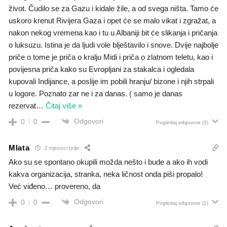
život. Čudilo se za Gazu i kidale žile, a od svega ništa. Tamo će
uskoro krenut Rivijera Gaza i opet će se malo vikat i zgražat, a
nakon nekog vremena kao i tu u Albaniji bit će slikanja i pričanja
o luksuzu. Istina je da ljudi vole blještavilo i snove. Dvije najbolje
priče o tome je priča o kralju Midi i priča o zlatnom teletu, kao i
povijesna priča kako su Evropljani za stakalca i ogledala
kupovali Indijance, a poslije im pobili hranju/ bizone i njih strpali
u logore. Poznato zar ne i za danas. ( samo je danas
rezervat
…
Čitaj više »
Odgovori
0
0
Pogledaj odgovore
(3)
Mlata
2 mjeseci prije
Ako su se spontano okupili možda nešto i bude a ako ih vodi
kakva organizacija, stranka, neka ličnost onda piši propalo!
Već viđeno… provereno, da
Odgovori
0
0
Pogledaj odgovore
(1)