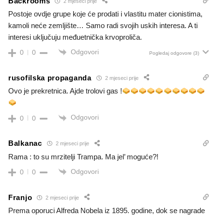
Backrooms
2 mjeseci prije
Postoje ovdje grupe koje će prodati i vlastitu mater cionistima,
kamoli neće zemljište… Samo radi svojih uskih interesa. A ti
interesi uključuju međuetnička krvoproliča.
Odgovori
0
0
Pogledaj odgovore
(3)
rusofilska propaganda
2 mjeseci prije
Ovo je prekretnica. Ajde trolovi gas !
Odgovori
0
0
Balkanac
2 mjeseci prije
Rama : to su mrzitelji Trampa. Ma jel’ moguće?!
Odgovori
0
0
Franjo
2 mjeseci prije
Prema oporuci Alfreda Nobela iz 1895. godine, dok se nagrade