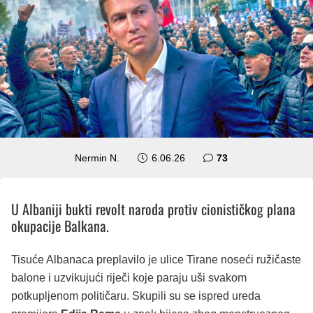
komentara
Nermin N.
6.06.26
73
U Albaniji bukti revolt naroda protiv cionističkog plana
okupacije Balkana.
Tisuće Albanaca preplavilo je ulice Tirane noseći ružičaste
balone i uzvikujući riječi koje paraju uši svakom
potkupljenom političaru. Skupili su se ispred ureda