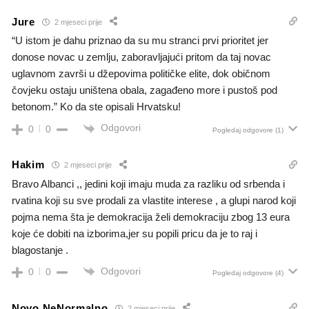
Jure
2 mjeseci prije
“U istom je dahu priznao da su mu stranci prvi prioritet jer
donose novac u zemlju, zaboravljajući pritom da taj novac
uglavnom završi u džepovima političke elite, dok običnom
čovjeku ostaju uništena obala, zagađeno more i pustoš pod
betonom.” Ko da ste opisali Hrvatsku!
Odgovori
0
0
Pogledaj odgovore
(1)
Hakim
2 mjeseci prije
Bravo Albanci ,, jedini koji imaju muda za razliku od srbenda i
rvatina koji su sve prodali za vlastite interese , a glupi narod koji
pojma nema
š
ta je demokracija
ž
eli demokraciju zbog 13 eura
koje
ć
e dobiti na izborima,jer su popili pricu da je to raj i
blagostanje .
Odgovori
0
0
Pogledaj odgovore
(4)
Novo NeNormalno
2 mjeseci prije