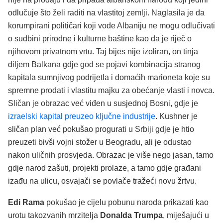
odlučuje što želi raditi na vlastitoj zemlji. Naglasila je da
korumpirani političari koji vode Albaniju ne mogu odlučivati
o sudbini prirodne i kulturne baštine kao da je riječ o
njihovom privatnom vrtu. Taj bijes nije izoliran, on tinja
diljem Balkana gdje god se pojavi kombinacija stranog
kapitala sumnjivog podrijetla i domaćih marioneta koje su
spremne prodati i vlastitu majku za obećanje vlasti i novca.
Sličan je obrazac već viđen u susjednoj Bosni, gdje je
izraelski kapital preuzeo ključne industrije
. Kushner je
sličan plan već pokušao progurati u Srbiji gdje je htio
preuzeti bivši vojni stožer u Beogradu, ali je odustao
nakon uličnih prosvjeda. Obrazac je više nego jasan, tamo
gdje narod zašuti, projekti prolaze, a tamo gdje građani
izađu na ulicu, osvajači se povlače tražeći novu žrtvu.
Edi Rama
pokušao je cijelu pobunu naroda prikazati kao
urotu takozvanih mrzitelja
Donalda Trumpa
, miješajući u