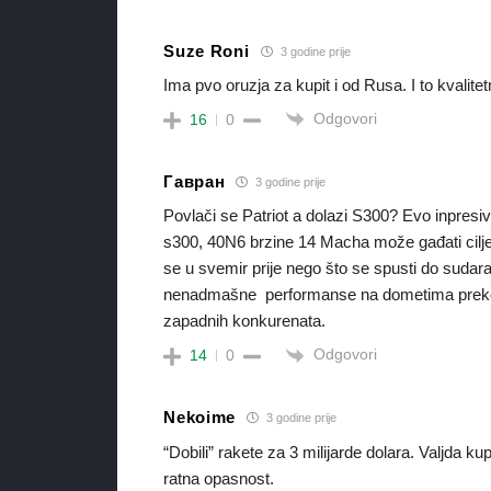
Suze Roni
3 godine prije
Ima pvo oruzja za kupit i od Rusa. I to kvalitet
Odgovori
16
0
Гавран
3 godine prije
Povlači se Patriot a dolazi S300? Evo inpres
s300, 40N6 brzine 14 Macha može gađati ciljev
se u svemir prije nego što se spusti do suda
nenadmašne performanse na dometima preko 2
zapadnih konkurenata.
Odgovori
14
0
Nekoime
3 godine prije
“Dobili” rakete za 3 milijarde dolara. Valjda ku
ratna opasnost.