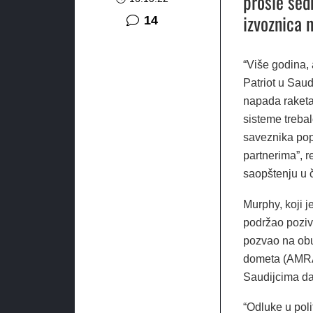
prošle sed
izvoznica 
komentara
14
“Više godina, 
Patriot u Saud
napada raket
sisteme treba
saveznika popu
partnerima”, 
saopštenju u č
Murphy, koji 
podržao poziv
pozvao na obu
dometa (AMRAA
Saudijcima d
“Odluke u poli