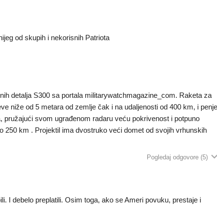
nijeg od skupih i nekorisnih Patriota
ivnih detalja S300 sa portala militarywatchmagazine_com. Raketa za
e niže od 5 metara od zemlje čak i na udaljenosti od 400 km, i penj
ra, pružajući svom ugrađenom radaru veću pokrivenost i potpuno
50 km . Projektil ima dvostruko veći domet od svojih vrhunskih
Pogledaj odgovore
(5)
pili. I debelo preplatili. Osim toga, ako se Ameri povuku, prestaje i