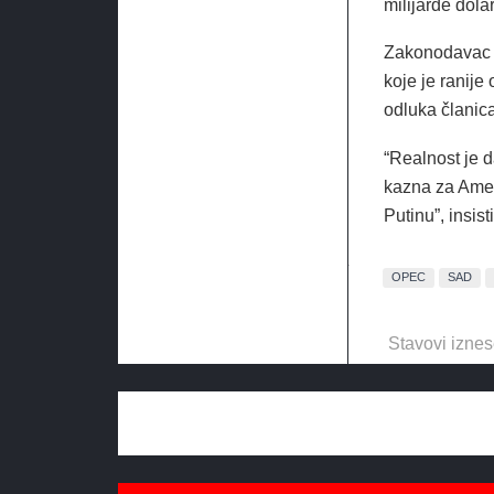
milijarde dola
Zakonodavac j
koje je ranij
odluka članic
“Realnost je 
kazna za Amer
Putinu”,
insist
OPEC
SAD
Stavovi iznes