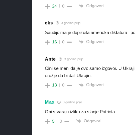
Odgovori
24
0
eks
3 godine prije
Saudijcima je dopizdila američka diktatura i po
Odgovori
16
0
Ante
3 godine prije
Čini se meni da je ovo samo izgovor. U Ukrajin
oružje da bi dali Ukrajini.
Odgovori
13
0
Max
3 godine prije
Oni stvaraju izliku za slanje Patriota.
Odgovori
5
0