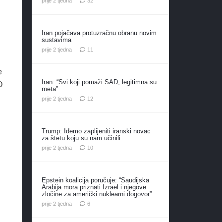
prije 2 tjedna
32
Iran pojačava protuzračnu obranu novim
sustavima
komentara
prije 2 tjedna
11
e
Iran: “Svi koji pomaži SAD, legitimna su
O
meta”
komentara
prije 2 tjedna
12
Trump: Idemo zaplijeniti iranski novac
za štetu koju su nam učinili
komentara
prije 2 tjedna
10
Epstein koalicija poručuje: “Saudijska
Arabija mora priznati Izrael i njegove
zločine za američki nuklearni dogovor”
komentara
prije 2 tjedna
6