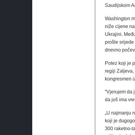
Saudijskom Ara
Washington mj
niže cijene na
Ukrajini. Međ
prošle srijed
dnevno počev
Potez koji je 
regiji Zaljeva
kongresmen iz 
“Vjerujem da 
da još ima vr
„U najmanju ru
koji je dugogo
300 raketno-ta