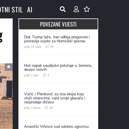
OTNI STIL
AI
POVEZANE VIJESTI
g
Dok Trump laže, Iran odbija pregovore i
postavlja uvjete za Hormuški tjesnac
komentara
prije 23 sata
18
Huti napali saudijske položaje u Jemenu,
deseci mrtvih
komentara
prije 1 dan
4
Vučić i Plenković su ista ekipa koja
služi strancima, vara svoje glasače i
rasprodaje državu
komentara
prije 3 dana
26
Američki Vrhovni sud odobrio ogromnu