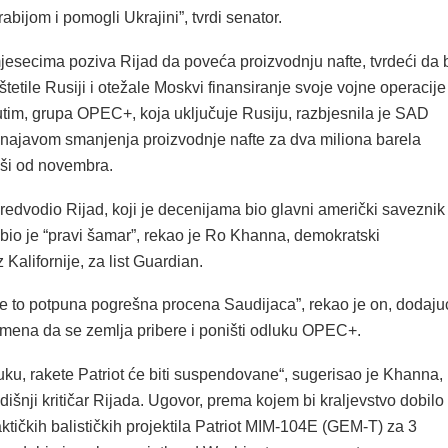
bijom i pomogli Ukrajini”, tvrdi senator.
esecima poziva Rijad da poveća proizvodnju nafte, tvrdeći da 
štetile Rusiji i otežale Moskvi finansiranje svoje vojne operacije
utim, grupa OPEC+, koja uključuje Rusiju, razbjesnila je SAD
e najavom smanjenja proizvodnje nafte za dva miliona barela
ši od novembra.
predvodio Rijad, koji je decenijama bio glavni američki saveznik
, bio je “pravi šamar”, rekao je Ro Khanna, demokratski
Kalifornije, za list Guardian.
je to potpuna pogrešna procena Saudijaca”, rekao je on, dodaju
emena da se zemlja pribere i poništi odluku OPEC+.
ku, rakete Patriot će biti suspendovane“, sugerisao je Khanna,
dišnji kritičar Rijada. Ugovor, prema kojem bi kraljevstvo dobilo
ktičkih balističkih projektila Patriot MIM-104E (GEM-T) za 3