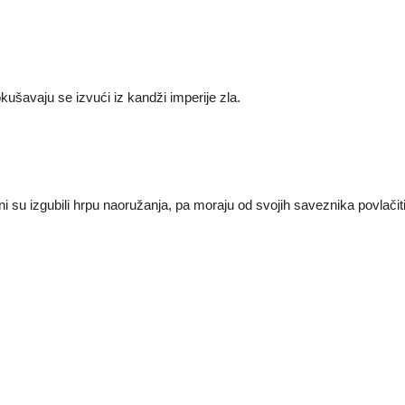
kušavaju se izvući iz kandži imperije zla.
i su izgubili hrpu naoružanja, pa moraju od svojih saveznika povlačit