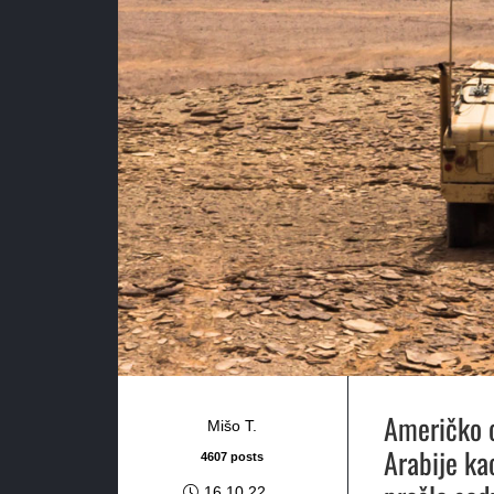
Američko o
Mišo T.
Arabije ka
4607 posts
16.10.22