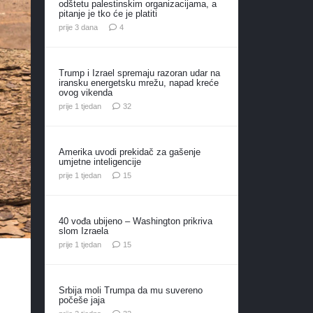
odštetu palestinskim organizacijama, a
pitanje je tko će je platiti
komentara
prije 3 dana
4
Trump i Izrael spremaju razoran udar na
iransku energetsku mrežu, napad kreće
ovog vikenda
komentara
prije 1 tjedan
32
Amerika uvodi prekidač za gašenje
umjetne inteligencije
komentara
prije 1 tjedan
15
40 vođa ubijeno – Washington prikriva
slom Izraela
komentara
prije 1 tjedan
15
Srbija moli Trumpa da mu suvereno
počeše jaja
komentara