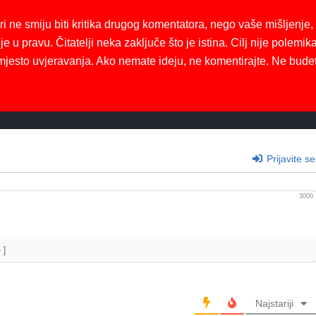
ri ne smiju biti kritika drugog komentatora, nego vaše mišljenje,
je u pravu. Čitatelji neka zaključe što je istina. Cilj nije polemika
mjesto uvjeravanja. Ako nemate ideju, ne komentirajte. Ne bude
Prijavite se
3000
+]
Najstariji