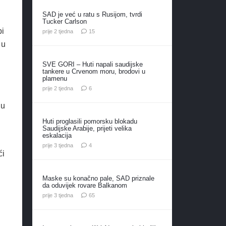
SAD je već u ratu s Rusijom, tvrdi
Tucker Carlson
bi
komentara
prije 2 tjedna
15
 u
SVE GORI – Huti napali saudijske
tankere u Crvenom moru, brodovi u
plamenu
komentara
prije 2 tjedna
6
 u
Huti proglasili pomorsku blokadu
Saudijske Arabije, prijeti velika
eskalacija
komentara
prije 3 tjedna
4
ći
Maske su konačno pale, SAD priznale
da oduvijek rovare Balkanom
komentara
prije 3 tjedna
65