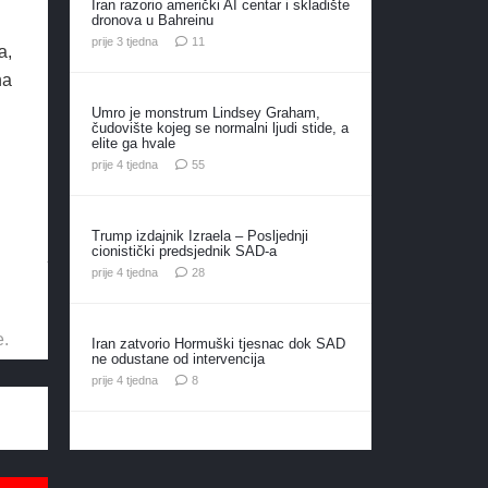
Iran razorio američki AI centar i skladište
dronova u Bahreinu
komentara
prije 3 tjedna
11
a,
na
Umro je monstrum Lindsey Graham,
čudovište kojeg se normalni ljudi stide, a
elite ga hvale
komentara
prije 4 tjedna
55
Trump izdajnik Izraela – Posljednji
cionistički predsjednik SAD-a
komentara
prije 4 tjedna
28
e.
Iran zatvorio Hormuški tjesnac dok SAD
ne odustane od intervencija
komentara
prije 4 tjedna
8