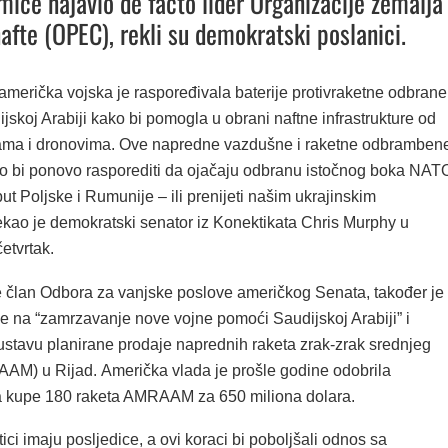
mice najavio de facto lider Organizacije zemalja
nafte (OPEC), rekli su demokratski poslanici.
američka vojska je raspoređivala baterije protivraketne odbrane
ijskoj Arabiji kako bi pomogla u obrani naftne infrastrukture od
ama i dronovima. Ove napredne vazdušne i raketne odbramben
lo bi ponovo rasporediti da ojačaju odbranu istočnog boka NAT
t Poljske i Rumunije – ili prenijeti našim ukrajinskim
rekao je demokratski senator iz Konektikata Chris Murphy u
etvrtak.
je član Odbora za vanjske poslove američkog Senata, također je
e na “zamrzavanje nove vojne pomoći Saudijskoj Arabiji” i
stavu planirane prodaje naprednih raketa zrak-zrak srednjeg
M) u Rijad. Američka vlada je prošle godine odobrila
a kupe 180 raketa AMRAAM za 650 miliona dolara.
tici imaju posljedice, a ovi koraci bi poboljšali odnos sa