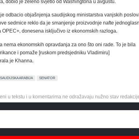
ra, dobio je zeleno svjetlo od Washingtona u avgustu.
e odbacio objašnjenja saudijskog ministarstva vanjskih poslov
e ove sedmice reklo da je smanjenje proizvodnje nafte jednoglas
a OPEC+, donesena isključivo iz ekonomskih razloga.
da nema ekonomskih opravdanja za ono što oni rade.
To je bila
ikance i pomaže [ruskom predsjedniku Vladimiru]
irala je Khanna.
SAUDIJSKA ARABIJA
SENATOR
eni u tekstu i u komentarima ne odražavaju nužno stav redakcij