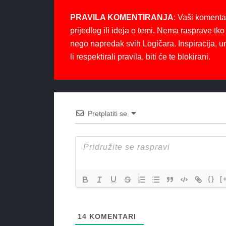
PRAVILA KOMENTIRANJA
: Vaši komenta
prijedlog ili ideja o temi. Nema rasprave tko 
nego napredak svih Logičara. Inspiracija, u
li respektirali pravila, biti će te blokirani.
Pretplatiti se
{}
[
14
KOMENTARI