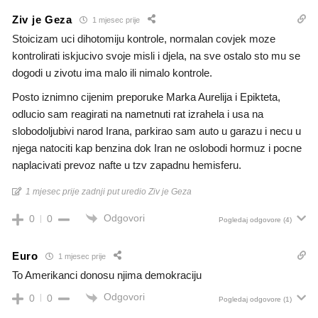
Ziv je Geza
1 mjesec prije
Stoicizam uci dihotomiju kontrole, normalan covjek moze
kontrolirati iskjucivo svoje misli i djela, na sve ostalo sto mu se
dogodi u zivotu ima malo ili nimalo kontrole.
Posto iznimno cijenim preporuke Marka Aurelija i Epikteta,
odlucio sam reagirati na nametnuti rat izrahela i usa na
slobodoljubivi narod Irana, parkirao sam auto u garazu i necu u
njega natociti kap benzina dok Iran ne oslobodi hormuz i pocne
naplacivati prevoz nafte u tzv zapadnu hemisferu.
1 mjesec prije zadnji put uredio Ziv je Geza
Odgovori
0
0
Pogledaj odgovore
(4)
Euro
1 mjesec prije
To Amerikanci donosu njima demokraciju
Odgovori
0
0
Pogledaj odgovore
(1)