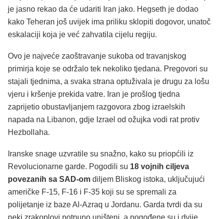
je jasno rekao da će udariti Iran jako. Hegseth je dodao
kako Teheran još uvijek ima priliku sklopiti dogovor, unatoč
eskalaciji koja je već zahvatila cijelu regiju.
Ovo je najveće zaoštravanje sukoba od travanjskog
primirja koje se održalo tek nekoliko tjedana. Pregovori su
stajali tjednima, a svaka strana optuživala je drugu za lošu
vjeru i kršenje prekida vatre. Iran je prošlog tjedna
zaprijetio obustavljanjem razgovora zbog izraelskih
napada na Libanon, gdje Izrael od ožujka vodi rat protiv
Hezbollaha.
Iranske snage uzvratile su snažno, kako su priopćili iz
Revolucionarne garde. Pogodili su
18 vojnih ciljeva
povezanih sa SAD-om
diljem Bliskog istoka, uključujući
američke F-15, F-16 i F-35 koji su se spremali za
polijetanje iz baze Al-Azraq u Jordanu. Garda tvrdi da su
neki zrakoplovi potpuno uništeni, a pogođene su i dvije