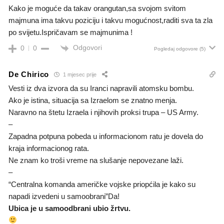
Kako je moguće da takav orangutan,sa svojom svitom
majmuna ima takvu poziciju i takvu mogućnost,raditi sva ta zla
po svijetu.Ispričavam se majmunima !
Odgovori
0
0
Pogledaj odgovore
(5)
De Chirico
1 mjesec prije
Vesti iz dva izvora da su Iranci napravili atomsku bombu.
Ako je istina, situacija sa Izraelom se znatno menja.
Naravno na štetu Izraela i njihovih proksi trupa – US Army.
–
Zapadna potpuna pobeda u informacionom ratu je dovela do
kraja informacionog rata.
Ne znam ko troši vreme na slušanje nepovezane laži.
–
“Centralna komanda američke vojske priopćila je kako su
napadi izvedeni u samoobrani”Da!
Ubica je u samoodbrani ubio žrtvu.