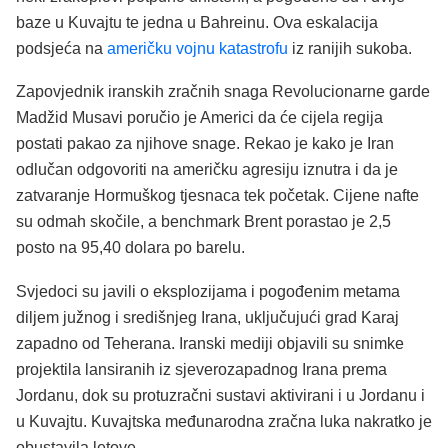
baze u Kuvajtu te jedna u Bahreinu. Ova eskalacija
podsjeća na
američku vojnu katastrofu
iz ranijih sukoba.
Zapovjednik iranskih zračnih snaga Revolucionarne garde
Madžid Musavi poručio je Americi da će cijela regija
postati pakao za njihove snage. Rekao je kako je Iran
odlučan odgovoriti na američku agresiju iznutra i da je
zatvaranje Hormuškog tjesnaca tek početak. Cijene nafte
su odmah skočile, a benchmark Brent porastao je 2,5
posto na 95,40 dolara po barelu.
Svjedoci su javili o eksplozijama i pogođenim metama
diljem južnog i središnjeg Irana, uključujući grad Karaj
zapadno od Teherana. Iranski mediji objavili su snimke
projektila lansiranih iz sjeverozapadnog Irana prema
Jordanu, dok su protuzračni sustavi aktivirani i u Jordanu i
u Kuvajtu. Kuvajtska međunarodna zračna luka nakratko je
obustavila letove.