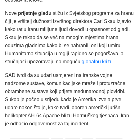
Nove
prijetnje glađu
stižu iz Svjetskog programa za hranu
čiji je vršitelj dužnosti izvršnog direktora Carl Skau izjavio
kako rat u Iranu milijune ljudi dovodi u opasnost od gladi.
Skau je rekao da se već na mnogim mjestima hrana
oduzima gladnima kako bi se nahranili oni koji umiru.
Humanitarna situacija u regiji rapidno se pogoršava, a
stručnjaci upozoravaju na moguću
globalnu krizu
.
SAD tvrdi da su udari usmjereni na iranske vojne
nadzorne sustave, komunikacijske mreže i protuzračne
obrambene sustave koji prijete međunarodnoj plovidbi.
Sukob je počeo u srijedu kada je Amerika izvela prve
udare nakon što je, kako tvrdi, oboren američki jurišni
helikopter AH-64 Apache blizu Hormuškog tjesnaca. Iran
je odbacio odgovornost za taj incident.