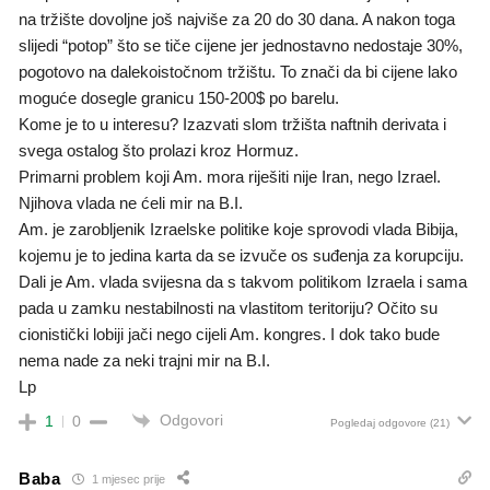
na tržište dovoljne još najviše za 20 do 30 dana. A nakon toga
slijedi “potop” što se tiče cijene jer jednostavno nedostaje 30%,
pogotovo na dalekoistočnom tržištu. To znači da bi cijene lako
moguće dosegle granicu 150-200$ po barelu.
Kome je to u interesu? Izazvati slom tržišta naftnih derivata i
svega ostalog što prolazi kroz Hormuz.
Primarni problem koji Am. mora riješiti nije Iran, nego Izrael.
Njihova vlada ne ćeli mir na B.I.
Am. je zarobljenik Izraelske politike koje sprovodi vlada Bibija,
kojemu je to jedina karta da se izvuče os suđenja za korupciju.
Dali je Am. vlada svijesna da s takvom politikom Izraela i sama
pada u zamku nestabilnosti na vlastitom teritoriju? Očito su
cionistički lobiji jači nego cijeli Am. kongres. I dok tako bude
nema nade za neki trajni mir na B.I.
Lp
Odgovori
1
0
Pogledaj odgovore
(21)
Baba
1 mjesec prije