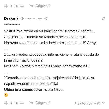
Odgovori
0
0
Drakula
1 mjesec prije
***********
Vesti iz dva izvora da su Iranci napravili atomsku bombu.
Ako je istina, situacija sa Izraelom se znatno menja.
Naravno na štetu Izraela i njihovih proksi trupa – US Army.
–
Zapadna potpuna pobeda u informacionom ratu je dovela do
kraja informacionog rata.
Ne znam ko troši vreme na slušanje nepovezane laži.
–
“Centralna komanda američke vojske priopćila je kako su
napadi izvedeni u samoobrani”Da!
Ubica je u samoodbrani ubio žrtvu.
Odgovori
0
0
Pogledaj odgovore
(1)