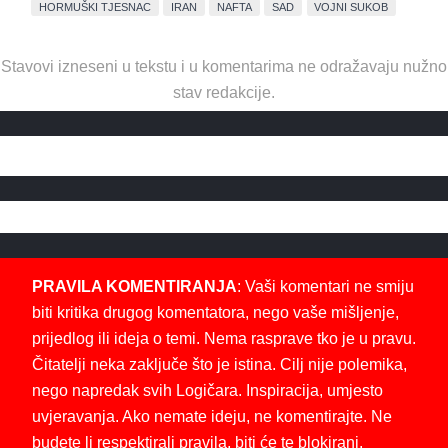
HORMUŠKI TJESNAC
IRAN
NAFTA
SAD
VOJNI SUKOB
Stavovi izneseni u tekstu i u komentarima ne odražavaju nužno
stav redakcije.
PRAVILA KOMENTIRANJA
: Vaši komentari ne smiju
biti kritika drugog komentatora, nego vaše mišljenje,
prijedlog ili ideja o temi. Nema rasprave tko je u pravu.
Čitatelji neka zaključe što je istina. Cilj nije polemika,
nego napredak svih Logičara. Inspiracija, umjesto
uvjeravanja. Ako nemate ideju, ne komentirajte. Ne
budete li respektirali pravila, biti će te blokirani.