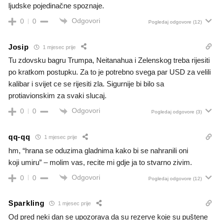
ljudske pojedinačne spoznaje.
Odgovori
0
0
Pogledaj odgovore
(12)
Josip
1 mjesec prije
Tu zdovsku bagru Trumpa, Neitanahua i Zelenskog treba rijesiti
po kratkom postupku. Za to je potrebno svega par USD za velili
kalibar i svijet ce se rijesiti zla. Sigurnije bi bilo sa
protiavionskim za svaki slucaj.
Odgovori
0
0
Pogledaj odgovore
(3)
qq-qq
1 mjesec prije
hm, “hrana se oduzima gladnima kako bi se nahranili oni
koji umiru” – molim vas, recite mi gdje ja to stvarno zivim.
Odgovori
0
0
Pogledaj odgovore
(12)
Sparkling
1 mjesec prije
Od pred neki dan se upozorava da su rezerve koje su puštene