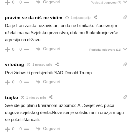
Odgovori
0
0
Pogledaj odgovore
(7)
pravim se da niš ne vidim
1 mjesec prije
Da je Iran zaista nezavistan, onda ne bi nikako išao svojim
dželatima na Svjetsko prvenstvo, dok mu 6-okrakonje vrše
agresiju na državu.
Odgovori
0
0
Pogledaj odgovore
(11)
vrlodrag
1 mjesec prije
Prvi židovski predsjednik SAD Donald Trump.
Odgovori
0
0
trajko
1 mjesec prije
Sve ide po planu kreiranom uzpomoć AI. Svijet već placa
dugove svjetskog šerifa.Nove serije sofisticiranih oružja mogu
se početi štancati.
Odgovori
0
0