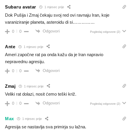
Subaru avatar
1 mjesec prije
Dok Pušija i Zmaj čekaju svoj red ovi ravnaju Iran, koje
varaniziranje planeta, asteroidu di si……………
Odgovori
0
0
Pogledaj odgovore
(2)
Ante
1 mjesec prije
Ameri započne rat pa onda kažu da je Iran napravio
nepravednu agresiju.
Odgovori
0
0
Zmaj
1 mjesec prije
Veliki rat dolazi, nosit ćemo teški križ.
Odgovori
0
0
Pogledaj odgovore
(2)
Max
1 mjesec prije
Agresija se nastavlja sva primirja su lažna.