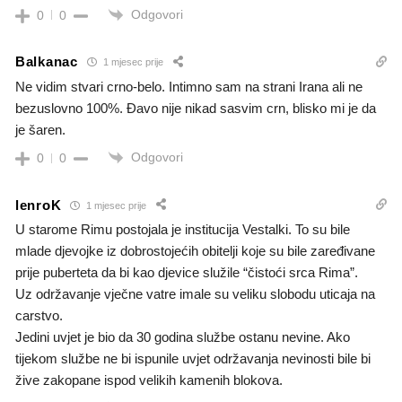
Odgovori
0
0
Balkanac
1 mjesec prije
Ne vidim stvari crno-belo. Intimno sam na strani Irana ali ne
bezuslovno 100%. Đavo nije nikad sasvim crn, blisko mi je da
je šaren.
Odgovori
0
0
lenroK
1 mjesec prije
U starome Rimu postojala je institucija Vestalki. To su bile
mlade djevojke iz dobrostojećih obitelji koje su bile zaređivane
prije puberteta da bi kao djevice služile “čistoći srca Rima”.
Uz održavanje vječne vatre imale su veliku slobodu uticaja na
carstvo.
Jedini uvjet je bio da 30 godina službe ostanu nevine. Ako
tijekom službe ne bi ispunile uvjet održavanja nevinosti bile bi
žive zakopane ispod velikih kamenih blokova.