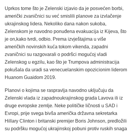
Uprkos tome što je Zelenski izjavio da je posvećen borbi,
američki zvaničnici su već smislili planove za izvlačenje
ukrajinskog lidera. Nekoliko dana nakon sukoba,
Zelenskom je navodno ponuđena evakuacija iz Kijeva, što
je on,kako tvrdi, odbio. Prema izvještajima u više
američkih novinskih kuća tokom vikenda, zapadni
zvaničnici su razgovarali o podršci mogućoj vladi
Zelenskog u egzilu, kao što je Trumpova administracija
pokušala da uradi sa venecuelanskim opozicionim liderom
Huanom Guaidom 2019.
Planovi o kojima se raspravlja navodno uključuju da
Zelenski vlada iz zapadnoukrajinskog grada Lavova ili iz
druge evropske zemlje. Neke političke ličnosti u SAD i
Evropi, prije svega bivša američka državna sekretarka
Hillary Clinton i britanski premijer Boris Johnson, predložili
su podršku mogućoj ukrajinskoj pobuni protiv ruskih snaga