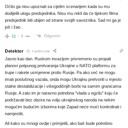
Očito ga nisu upoznati sa cijelim scenarijem kada su mu
dodijelili ulogu predsjednika. Nisu mu rekli da će tijekom filma
predsjednik biti ubijen od strane svojih saveznika. Sad mi ga je
još i žao .
Odgovori
11
0
Detektor
4 godine prije
Jasno kao dan. Ruskom invazijom privremeno su propali
planovi potpunog pretvaranja Ukrajine u NATO platformu za
trupe i rakete usmjerene protiv Rusije. Pa ako već ne mogu
imati poslušnog vazala, onda mogu Ukrajinu pretvoriti u mjesto
stalne destabilizacije i višegodišnjih borbi na samim granicama
Rusije. A zato im je naravno potrebna “vlada u egzilu” koju će
podržavati bez obzira na volju ukrajinskog naroda na nekim
mogućim budućim izborima koje Zapad neće moći kontrolirati i
namjestiti.
Ali kako su mnogi ovdje i primjetili, ako baš bude potrebno