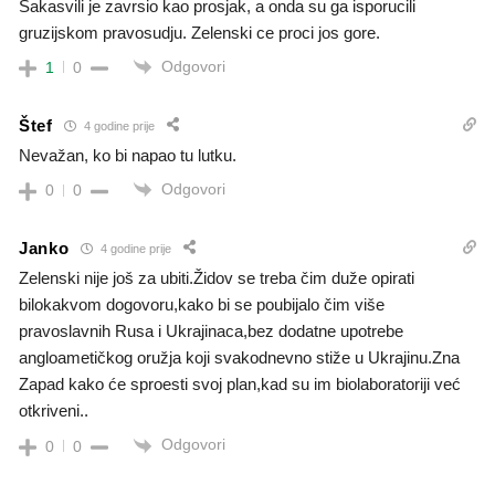
Sakasvili je zavrsio kao prosjak, a onda su ga isporucili
gruzijskom pravosudju. Zelenski ce proci jos gore.
Odgovori
1
0
Štef
4 godine prije
Nevažan, ko bi napao tu lutku.
Odgovori
0
0
Janko
4 godine prije
Zelenski nije još za ubiti.Židov se treba čim duže opirati
bilokakvom dogovoru,kako bi se poubijalo čim više
pravoslavnih Rusa i Ukrajinaca,bez dodatne upotrebe
angloametičkog oružja koji svakodnevno stiže u Ukrajinu.Zna
Zapad kako će sproesti svoj plan,kad su im biolaboratoriji već
otkriveni..
Odgovori
0
0