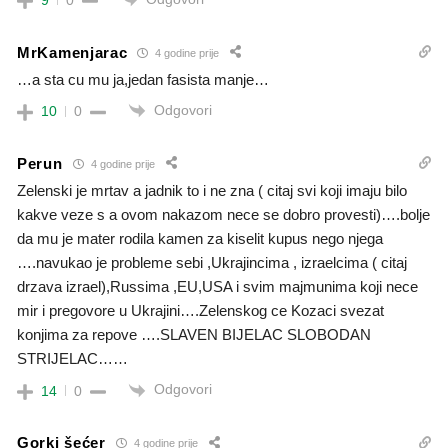
MrKamenjarac
4 godine prije
…a sta cu mu ja,jedan fasista manje…
Odgovori
10
0
Perun
4 godine prije
Zelenski je mrtav a jadnik to i ne zna ( citaj svi koji imaju bilo
kakve veze s a ovom nakazom nece se dobro provesti)….bolje
da mu je mater rodila kamen za kiselit kupus nego njega
….navukao je probleme sebi ,Ukrajincima , izraelcima ( citaj
drzava izrael),Russima ,EU,USA i svim majmunima koji nece
mir i pregovore u Ukrajini….Zelenskog ce Kozaci svezat
konjima za repove ….SLAVEN BIJELAC SLOBODAN
STRIJELAC……
Odgovori
14
0
Gorki šećer
4 godine prije