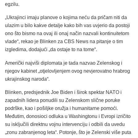
egzilu.
„Ukrajinci imaju planove o kojima neću da pričam niti da
ulazim u bilo kakve detalje kako bih vas uvjerio da postoji
ono što bismo na ovaj ili onaj način nazvali kontinuitetom
vlade“, rekao je Blinken za CBS News na pitanje o tim
izgledima, dodajući „da ostaje to na tome“.
Američki najviši diplomata je tada nazvao Zelenskog i
njegov kabinet „otjelovljenjem ovog nevjerovatno hrabrog
ukrajinskog naroda“.
Blinken, predsjednik Joe Biden i širok spektar NATO i
zapadnih lidera ponudili su Zelenskom slične poruke
podrške, kao i pošiljke oružja i humanitarne pomoći.
Međutim, donosioci odluka u Washingtonu i Evropi izričito
su isključili direktnu vojnu intervenciju i odbili da uvedu
„zonu zabranjenog leta“. Potonje, što je Zelenski više puta