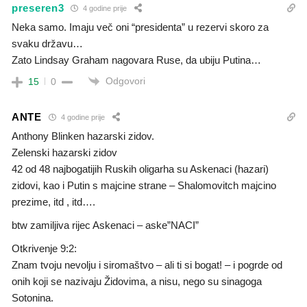
preseren3
4 godine prije
Neka samo. Imaju več oni “presidenta” u rezervi skoro za
svaku državu…
Zato Lindsay Graham nagovara Ruse, da ubiju Putina…
Odgovori
15
0
ANTE
4 godine prije
Anthony Blinken hazarski zidov.
Zelenski hazarski zidov
42 od 48 najbogatijih Ruskih oligarha su Askenaci (hazari)
zidovi, kao i Putin s majcine strane – Shalomovitch majcino
prezime, itd , itd….
btw zamiljiva rijec Askenaci – aske”NACI”
Otkrivenje 9:2:
Znam tvoju nevolju i siromaštvo – ali ti si bogat! – i pogrde od
onih koji se nazivaju Židovima, a nisu, nego su sinagoga
Sotonina.