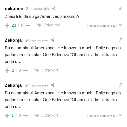
nekoime
4 godine prije
Znači li to da su ga Ameri već smaknuli?
Odgovori
23
0
Pogledaj odgovore
(2)
Zekonja
4 godine prije
Bu ga smaknuli Amerikanci, He knows to much ! Bolje nego da
padne u ruske ruke. Ode Bidenova “Obamina” administracija
onda u…
Odgovori
2
0
Zekonja
4 godine prije
Bu ga smaknuli Amerikanci, He knows to much ! Bolje nego da
padne u ruske ruke. Ode Bidenova “Obamina” administracija
onda u…
Odgovori
1
0
Pogledaj odgovore
(1)