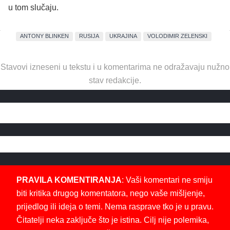
u tom slučaju.
ANTONY BLINKEN
RUSIJA
UKRAJINA
VOLODIMIR ZELENSKI
Stavovi izneseni u tekstu i u komentarima ne odražavaju nužno
stav redakcije.
PRAVILA KOMENTIRANJA
: Vaši komentari ne smiju
biti kritika drugog komentatora, nego vaše mišljenje,
prijedlog ili ideja o temi. Nema rasprave tko je u pravu.
Čitatelji neka zaključe što je istina. Cilj nije polemika,