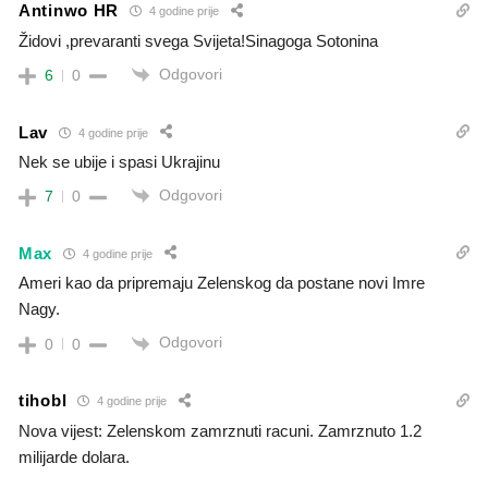
Antinwo HR
4 godine prije
Židovi ,prevaranti svega Svijeta!Sinagoga Sotonina
Odgovori
6
0
Lav
4 godine prije
Nek se ubije i spasi Ukrajinu
Odgovori
7
0
Max
4 godine prije
Ameri kao da pripremaju Zelenskog da postane novi Imre
Nagy.
Odgovori
0
0
tihobl
4 godine prije
Nova vijest: Zelenskom zamrznuti racuni. Zamrznuto 1.2
milijarde dolara.