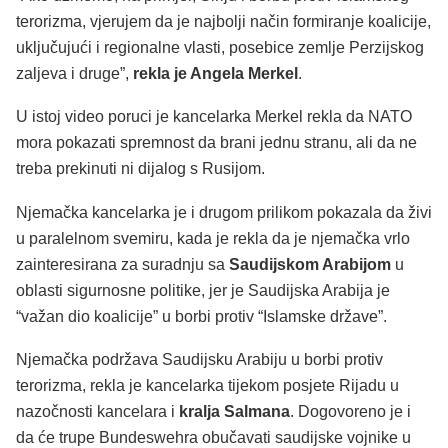
terorizma, vjerujem da je najbolji način formiranje koalicije,
uključujući i regionalne vlasti, posebice zemlje Perzijskog
zaljeva i druge”,
rekla je Angela Merkel
.
U istoj video poruci je kancelarka Merkel rekla da NATO
mora pokazati spremnost da brani jednu stranu, ali da ne
treba prekinuti ni dijalog s Rusijom.
Njemačka kancelarka je i drugom prilikom pokazala da živi
u paralelnom svemiru, kada je rekla da je njemačka vrlo
zainteresirana za suradnju sa
Saudijskom Arabijom
u
oblasti sigurnosne politike, jer je Saudijska Arabija je
“važan dio koalicije” u borbi protiv “Islamske države”.
Njemačka podržava Saudijsku Arabiju u borbi protiv
terorizma, rekla je kancelarka tijekom posjete Rijadu u
nazočnosti kancelara i
kralja Salmana
. Dogovoreno je i
da će trupe Bundeswehra obučavati saudijske vojnike u