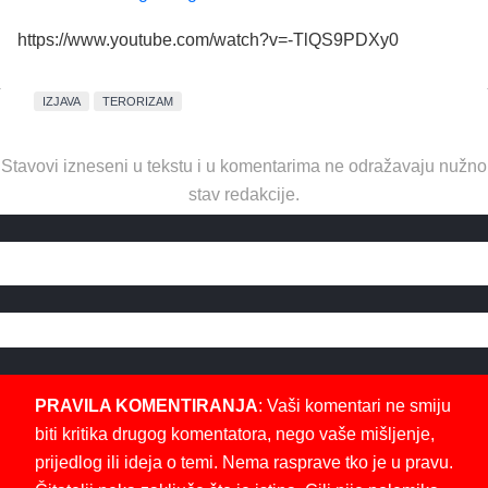
https://www.youtube.com/watch?v=-TlQS9PDXy0
IZJAVA
TERORIZAM
Stavovi izneseni u tekstu i u komentarima ne odražavaju nužno
stav redakcije.
PRAVILA KOMENTIRANJA
: Vaši komentari ne smiju
biti kritika drugog komentatora, nego vaše mišljenje,
prijedlog ili ideja o temi. Nema rasprave tko je u pravu.