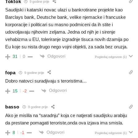
Toktok
9 godine prije
Saudijski i katarski novac ulazi u bankrotirane projekte kao
Barclays bank, Deutsche bank, velike njemacke i francuske
korporacije i politicari su masno podmiceni da ih stite i
udovoljavaju njihovim zeljama. Jedna od njih je i sirenje
vehabizma u EU, toleriranje izgradnje tisuca novih dzamija po
Eu koje su nista drugo nego vojni objekti, za sada bez oruzja.
Odgovori
31
0
Pogledaj odgovore
(1)
fopa
9 godine prije
Dobro natovci suradjivaju s teroristima…
Odgovori
15
-2
basso
9 godine prije
Ako je mislila na “saradnju” koja ce natjerati saudijsku arabiju
da prestane pomagati teroriste,onda ova izjava ima smisla.
Odgovori
8
-1
Pogledaj odgovore
(1)