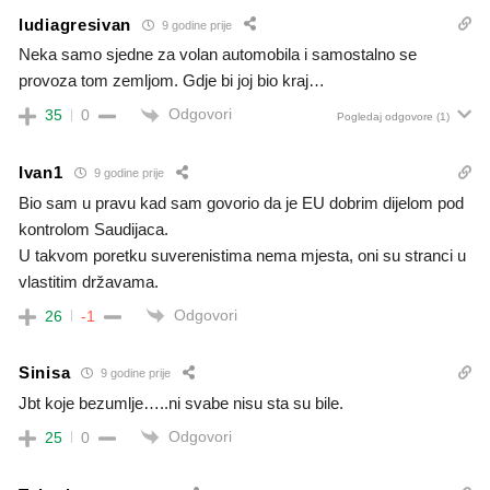
ludiagresivan
9 godine prije
Neka samo sjedne za volan automobila i samostalno se
provoza tom zemljom. Gdje bi joj bio kraj…
Odgovori
35
0
Pogledaj odgovore
(1)
Ivan1
9 godine prije
Bio sam u pravu kad sam govorio da je EU dobrim dijelom pod
kontrolom Saudijaca.
U takvom poretku suverenistima nema mjesta, oni su stranci u
vlastitim državama.
Odgovori
26
-1
Sinisa
9 godine prije
Jbt koje bezumlje…..ni svabe nisu sta su bile.
Odgovori
25
0