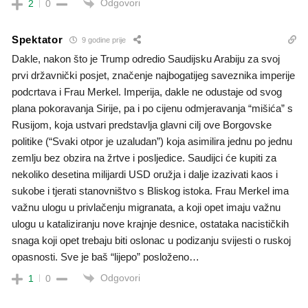
Odgovori
2
0
Spektator
9 godine prije
Dakle, nakon što je Trump odredio Saudijsku Arabiju za svoj
prvi državnički posjet, značenje najbogatijeg saveznika imperije
podcrtava i Frau Merkel. Imperija, dakle ne odustaje od svog
plana pokoravanja Sirije, pa i po cijenu odmjeravanja “mišića” s
Rusijom, koja ustvari predstavlja glavni cilj ove Borgovske
politike (“Svaki otpor je uzaludan”) koja asimilira jednu po jednu
zemlju bez obzira na žrtve i posljedice. Saudijci će kupiti za
nekoliko desetina milijardi USD oružja i dalje izazivati kaos i
sukobe i tjerati stanovništvo s Bliskog istoka. Frau Merkel ima
važnu ulogu u privlačenju migranata, a koji opet imaju važnu
ulogu u kataliziranju nove krajnje desnice, ostataka nacističkih
snaga koji opet trebaju biti oslonac u podizanju svijesti o ruskoj
opasnosti. Sve je baš “lijepo” posloženo…
Odgovori
1
0