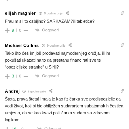
elijah magnier
9 godine prije
Frau misli to ozbiljno? SARKAZAM?ili tabletice?
Odgovori
9
0
Michael Collins
9 godine prije
Tako što ćeš im još prodavati najmodernijeg oružja, ili im
pokušati ukazati na to da prestanu financirati sve te
“opozicijske stranke” u Siriji?
Odgovori
3
0
Andrej
9 godine prije
Šteta, prava šteta! Imala je kao fizičarka sve predispozicije da
vodi život, koji bi bio obilježen sudaranjem subatomskih čestica
umjesto, da se kao kvazi političarka sudara sa zdravom
logikom.
Odgovori
18
0