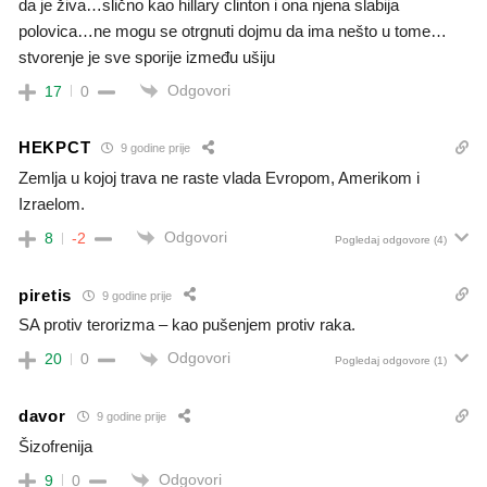
da je živa…slično kao hillary clinton i ona njena slabija
polovica…ne mogu se otrgnuti dojmu da ima nešto u tome…
stvorenje je sve sporije između ušiju
Odgovori
17
0
HEKPCT
9 godine prije
Zemlja u kojoj trava ne raste vlada Evropom, Amerikom i
Izraelom.
Odgovori
8
-2
Pogledaj odgovore
(4)
piretis
9 godine prije
SA protiv terorizma – kao pušenjem protiv raka.
Odgovori
20
0
Pogledaj odgovore
(1)
davor
9 godine prije
Šizofrenija
Odgovori
9
0