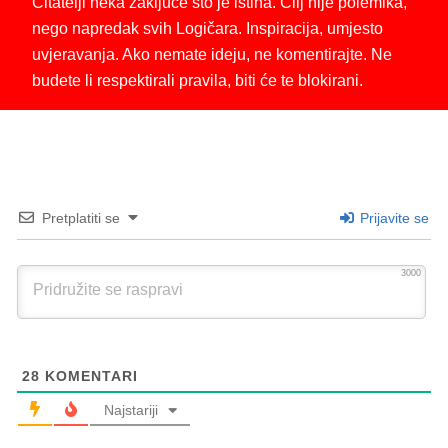
Čitatelji neka zaključe što je istina. Cilj nije polemika,
nego napredak svih Logičara. Inspiracija, umjesto
uvjeravanja. Ako nemate ideju, ne komentirajte. Ne
budete li respektirali pravila, biti će te blokirani.
Pretplatiti se
Prijavite se
3000
28
KOMENTARI
Najstariji