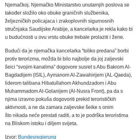
Njemačkoj. Njemačko Ministarstvo unutarnjih poslova se
također složilo oko obuke graničnih službenika,
željezničkih policajaca i zrakoplovnih sigurnosnih
stručnjaka Saudijske Arabije, a kancelarka je rekla kako bi
u budućnosti u ovu vrstu obuke trebale prolaziti i žene.
Budući da je njemačka kancelarka “toliko predana” borbi
protiv terorizma, možda bi bilo najbolje da joj zaljevski
šeici “svojim kanalima” dogovore susret s Abu Bakrom Al-
Bagdadijem (ISIL), Aymanom Al-Zawahirijem (AL-Qaeda),
liderom talibana Hibatullahom Akhundzadom i Abu
Muhammadom Al-Golanijem (Al-Nusra Front), pa da s
njima izravno pokuša dogovoriti prekid terorističkih
aktivnosti, a ne da zamara zaljevske šeike s onim
što nikada neće prestati raditi, a to je podrška teroristima
na Bliskom istoku i diljem svijeta.
Izvor:
Bundesregierung