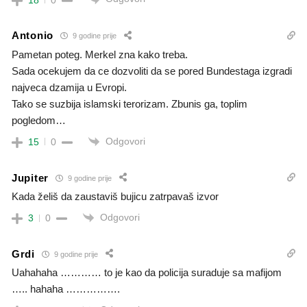
Antonio
9 godine prije
Pametan poteg. Merkel zna kako treba.
Sada ocekujem da ce dozvoliti da se pored Bundestaga izgradi
najveca dzamija u Evropi.
Tako se suzbija islamski terorizam. Zbunis ga, toplim
pogledom…
Odgovori
15
0
Jupiter
9 godine prije
Kada želiš da zaustaviš bujicu zatrpavaš izvor
Odgovori
3
0
Grdi
9 godine prije
Uahahaha ………… to je kao da policija suraduje sa mafijom
….. hahaha …………….