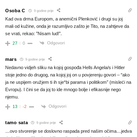
Osoba C
9 godine prije
Kad ova drma Europom, a anemični Plenković i drugi su joj
mali od kužine, onda je razumljivo zašto je Tito, na zahtjeve da
se vrati, rekao: ”Nisam lud!”.
Odgovori
27
0
mars
9 godine prije
Nedavno vidjeh sliku na kojoj gospođa Hells Angela/s i Hitler
stoje jedno do drugog, na kojoj joj on u povjerenju govori – “ako
ja ne uspijem oružjem ti ih sje*bi parama i politikom” (misleći na
Evropu). I čini se da joj to ide mnogo bolje i efikasnije nego
njemu.
Odgovori
13
-2
tamo sata
9 godine prije
…ovo stvorenje se doslovno raspada pred našim očima…jedva