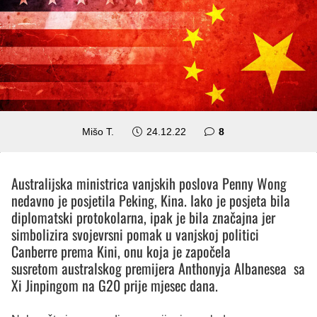
komentara
Mišo T.
24.12.22
8
Australijska ministrica vanjskih poslova Penny Wong
nedavno je posjetila Peking, Kina. Iako je posjeta bila
diplomatski protokolarna, ipak je bila značajna jer
simbolizira svojevrsni pomak u vanjskoj politici
Canberre prema Kini, onu koja je započela
susretom australskog premijera Anthonyja Albanesea sa
Xi Jinpingom na G20 prije mjesec dana.