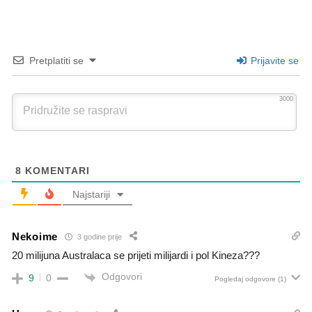
Pretplatiti se
Prijavite se
3000
8
KOMENTARI
Najstariji
Nekoime
3 godine prije
20 milijuna Australaca se prijeti milijardi i pol Kineza???
Odgovori
9
0
Pogledaj odgovore
(1)