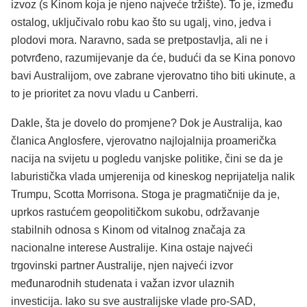
izvoz (s Kinom koja je njeno najveće tržište). To je, između
ostalog, uključivalo robu kao što su ugalj, vino, jedva i
plodovi mora. Naravno, sada se pretpostavlja, ali ne i
potvrđeno, razumijevanje da će, budući da se Kina ponovo
bavi Australijom, ove zabrane vjerovatno tiho biti ukinute, a
to je prioritet za novu vladu u Canberri.
Dakle, šta je dovelo do promjene? Dok je Australija, kao
članica Anglosfere, vjerovatno najlojalnija proamerička
nacija na svijetu u pogledu vanjske politike, čini se da je
laburistička vlada umjerenija od kineskog neprijatelja nalik
Trumpu, Scotta Morrisona. Stoga je pragmatičnije da je,
uprkos rastućem geopolitičkom sukobu, održavanje
stabilnih odnosa s Kinom od vitalnog značaja za
nacionalne interese Australije. Kina ostaje najveći
trgovinski partner Australije, njen najveći izvor
međunarodnih studenata i važan izvor ulaznih
investicija. Iako su sve australijske vlade pro-SAD,