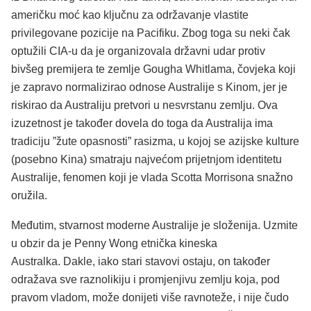
američku moć kao ključnu za održavanje vlastite
privilegovane pozicije na Pacifiku. Zbog toga su neki čak
optužili CIA-u da je organizovala državni udar protiv
bivšeg premijera te zemlje Gougha Whitlama, čovjeka koji
je zapravo normalizirao odnose Australije s Kinom, jer je
riskirao da Australiju pretvori u nesvrstanu zemlju. Ova
izuzetnost je također dovela do toga da Australija ima
tradiciju ”žute opasnosti” rasizma, u kojoj se azijske kulture
(posebno Kina) smatraju najvećom prijetnjom identitetu
Australije, fenomen koji je vlada Scotta Morrisona snažno
oružila.
Međutim, stvarnost moderne Australije je složenija. Uzmite
u obzir da je Penny Wong etnička kineska
Australka. Dakle, iako stari stavovi ostaju, on također
odražava sve raznolikiju i promjenjivu zemlju koja, pod
pravom vladom, može donijeti više ravnoteže, i nije čudo