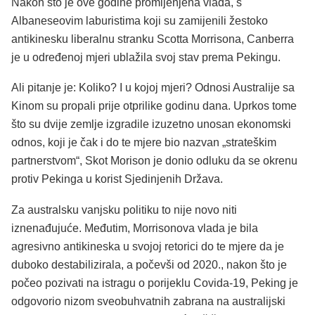
Nakon što je ove godine promijenjena vlada, s
Albaneseovim laburistima koji su zamijenili žestoko
antikinesku liberalnu stranku Scotta Morrisona, Canberra
je u određenoj mjeri ublažila svoj stav prema Pekingu.
Ali pitanje je: Koliko? I u kojoj mjeri? Odnosi Australije sa
Kinom su propali prije otprilike godinu dana. Uprkos tome
što su dvije zemlje izgradile izuzetno unosan ekonomski
odnos, koji je čak i do te mjere bio nazvan „strateškim
partnerstvom“, Skot Morison je donio odluku da se okrenu
protiv Pekinga u korist Sjedinjenih Država.
Za australsku vanjsku politiku to nije novo niti
iznenađujuće. Međutim, Morrisonova vlada je bila
agresivno antikineska u svojoj retorici do te mjere da je
duboko destabilizirala, a počevši od 2020., nakon što je
počeo pozivati ​​na istragu o porijeklu Covida-19, Peking je
odgovorio nizom sveobuhvatnih zabrana na australijski