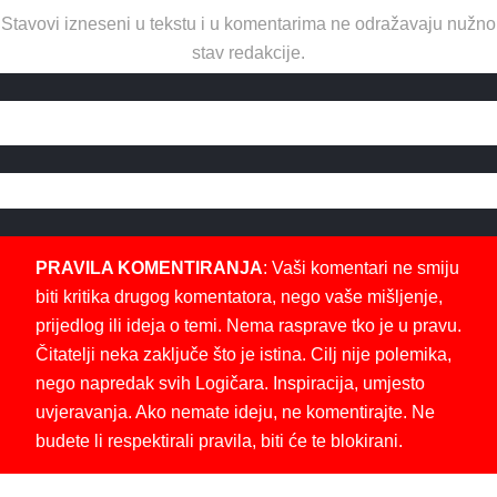
Stavovi izneseni u tekstu i u komentarima ne odražavaju nužno
stav redakcije.
PRAVILA KOMENTIRANJA
: Vaši komentari ne smiju
biti kritika drugog komentatora, nego vaše mišljenje,
prijedlog ili ideja o temi. Nema rasprave tko je u pravu.
Čitatelji neka zaključe što je istina. Cilj nije polemika,
nego napredak svih Logičara. Inspiracija, umjesto
uvjeravanja. Ako nemate ideju, ne komentirajte. Ne
budete li respektirali pravila, biti će te blokirani.