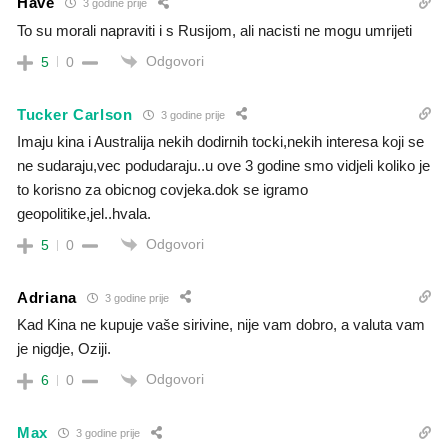
Have
3 godine prije
To su morali napraviti i s Rusijom, ali nacisti ne mogu umrijeti
Odgovori
5
0
Tucker Carlson
3 godine prije
Imaju kina i Australija nekih dodirnih tocki,nekih interesa koji se
ne sudaraju,vec podudaraju..u ove 3 godine smo vidjeli koliko je
to korisno za obicnog covjeka.dok se igramo
geopolitike,jel..hvala.
Odgovori
5
0
Adriana
3 godine prije
Kad Kina ne kupuje vaše sirivine, nije vam dobro, a valuta vam
je nigdje, Oziji.
Odgovori
6
0
Max
3 godine prije