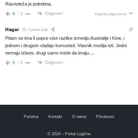
Ravnoteža je potrebna.
Odgovori
6
0
Pogledaj odgovore
(1)
Hagar
3 godine prije
Pitam se ima li uopce vise razlike izmedju Australije i Kine, i
jednom i drugom vladaju komunisti. Vlasnik medija isti. Jedni
nemaju izbore, drugi samo misle da imaju….
Odgovori
5
0
Početna
Kontakt
O nama
Privatnost
© 2024 – Portal Logično