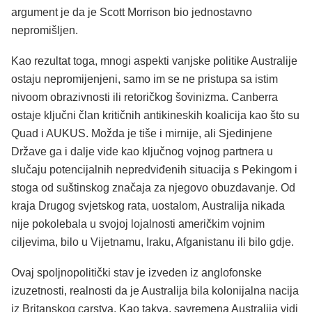
argument je da je Scott Morrison bio jednostavno
nepromišljen.
Kao rezultat toga, mnogi aspekti vanjske politike Australije
ostaju nepromijenjeni, samo im se ne pristupa sa istim
nivoom obrazivnosti ili retoričkog šovinizma. Canberra
ostaje ključni član kritičnih antikineskih koalicija kao što su
Quad i AUKUS. Možda je tiše i mirnije, ali Sjedinjene
Države ga i dalje vide kao ključnog vojnog partnera u
slučaju potencijalnih nepredviđenih situacija s Pekingom i
stoga od suštinskog značaja za njegovo obuzdavanje. Od
kraja Drugog svjetskog rata, uostalom, Australija nikada
nije pokolebala u svojoj lojalnosti američkim vojnim
ciljevima, bilo u Vijetnamu, Iraku, Afganistanu ili bilo gdje.
Ovaj spoljnopolitički stav je izveden iz anglofonske
izuzetnosti, realnosti da je Australija bila kolonijalna nacija
iz Britanskog carstva. Kao takva, savremena Australija vidi