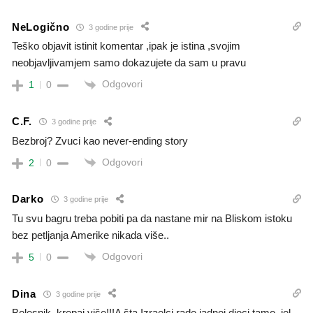
NeLogično
3 godine prije
Teško objavit istinit komentar ,ipak je istina ,svojim
neobjavljivamjem samo dokazujete da sam u pravu
Odgovori
1
0
C.F.
3 godine prije
Bezbroj? Zvuci kao never-ending story
Odgovori
2
0
Darko
3 godine prije
Tu svu bagru treba pobiti pa da nastane mir na Bliskom istoku
bez petljanja Amerike nikada više..
Odgovori
5
0
Dina
3 godine prije
Bolesnik, krepaj više!!!A šta Izraelci rade jadnoj djeci tamo, jel