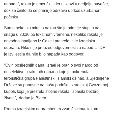
napada”, rekao je američki lider u izjavi u nedjelju navečer,
dok se činilo da se primirje održava uprkos užurbanom
početku.
Samo nekoliko minuta nakon što je primirje stupilo na
snagu u 23:30 po lokalnom vremenu, nekoliko raketa je
navodno ispaljeno iz Gaze i presrela ih je izraelska
odbrana. Niko nije preuzeo odgovornost za napad, a IDF
je izvijestila da nije bilo napada kao odgovor.
“Ovih posljednjih dana, Izrael je branio svoj narod od
neselektivnih raketnih napada koje je pokrenula
teroristička grupa Palestinski islamski džihad, a Sjedinjene
Države su ponosne na našu podršku izraelskoj Gvozdenoj
kupoli, koja je presrela stotine raketa i spasila bezbroj
života”, dodao je Biden.
Prema izraelskim odbrambenim zvaničnicima, tokom