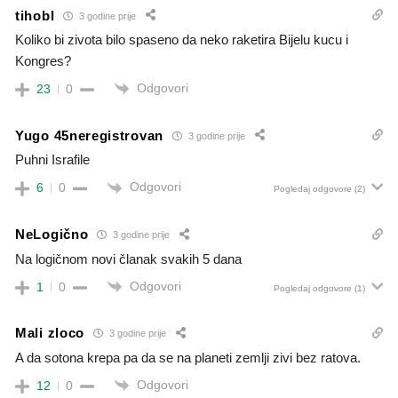
tihobl
3 godine prije
Koliko bi zivota bilo spaseno da neko raketira Bijelu kucu i
Kongres?
Odgovori
23
0
Yugo 45neregistrovan
3 godine prije
Puhni Israfile
Odgovori
6
0
Pogledaj odgovore
(2)
NeLogično
3 godine prije
Na logičnom novi članak svakih 5 dana
Odgovori
1
0
Pogledaj odgovore
(1)
Mali zloco
3 godine prije
A da sotona krepa pa da se na planeti zemlji zivi bez ratova.
Odgovori
12
0