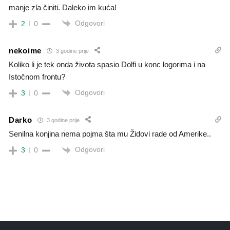
manje zla činiti. Daleko im kuća!
Odgovori
2
0
nekoime
3 godine prije
Koliko li je tek onda života spasio Dolfi u konc logorima i na
Istočnom frontu?
Odgovori
3
0
Darko
3 godine prije
Senilna konjina nema pojma šta mu Židovi rade od Amerike..
Odgovori
3
0