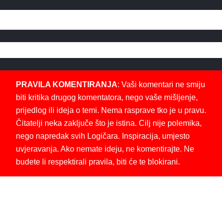
PRAVILA KOMENTIRANJA
: Vaši komentari ne smiju
biti kritika drugog komentatora, nego vaše mišljenje,
prijedlog ili ideja o temi. Nema rasprave tko je u pravu.
Čitatelji neka zaključe što je istina. Cilj nije polemika,
nego napredak svih Logičara. Inspiracija, umjesto
uvjeravanja. Ako nemate ideju, ne komentirajte. Ne
budete li respektirali pravila, biti će te blokirani.