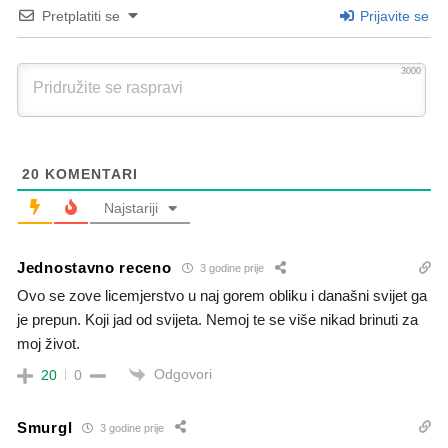
Pretplatiti se
Prijavite se
3000
20
KOMENTARI
Najstariji
Jednostavno receno
3 godine prije
Ovo se zove licemjerstvo u naj gorem obliku i današni svijet ga
je prepun. Koji jad od svijeta. Nemoj te se više nikad brinuti za
moj život.
Odgovori
20
0
Smurgl
3 godine prije