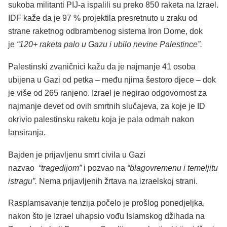
sukoba militanti PIJ-a ispalili su preko 850 raketa na Izrael.
IDF kaže da je 97 % projektila presretnuto u zraku od
strane raketnog odbrambenog sistema Iron Dome, dok
je
“120+ raketa palo u Gazu i ubilo nevine Palestince”.
Palestinski zvaničnici kažu da je najmanje 41 osoba
ubijena u Gazi od petka – među njima šestoro djece – dok
je više od 265 ranjeno. Izrael je negirao odgovornost za
najmanje devet od ovih smrtnih slučajeva, za koje je ID
okrivio palestinsku raketu koja je pala odmah nakon
lansiranja.
Bajden je prijavljenu smrt civila u Gazi
nazvao
“tragedijom”
i pozvao na
“blagovremenu i temeljitu
istragu”.
Nema prijavljenih žrtava na izraelskoj strani.
Rasplamsavanje tenzija počelo je prošlog ponedjeljka,
nakon što je Izrael uhapsio vođu Islamskog džihada na