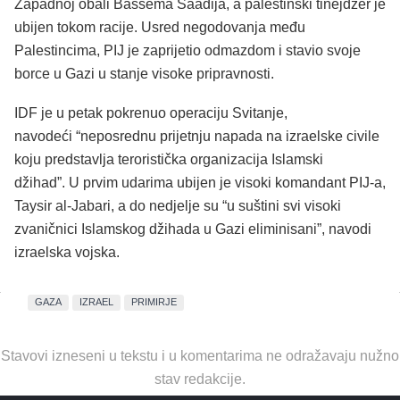
Zapadnoj obali Bassema Saadija, a palestinski tinejdžer je
ubijen tokom racije. Usred negodovanja među
Palestincima, PIJ je zaprijetio odmazdom i stavio svoje
borce u Gazi u stanje visoke pripravnosti.
IDF je u petak pokrenuo operaciju Svitanje,
navodeći “neposrednu prijetnju napada na izraelske civile
koju predstavlja teroristička organizacija Islamski
džihad”.
U prvim udarima ubijen je visoki komandant PIJ-a,
Taysir al-Jabari, a do nedjelje su
“u suštini svi visoki
zvaničnici Islamskog džihada u Gazi eliminisani”,
navodi
izraelska vojska.
GAZA
IZRAEL
PRIMIRJE
Stavovi izneseni u tekstu i u komentarima ne odražavaju nužno
stav redakcije.