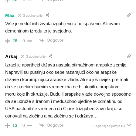
Max
3 godine prije
Više je nedužinih života izgubljeno a ne spašeno. Ali ovom
dementnom izrodu to je svejedno.
Odgovori
26
0
Arkaj
3 godine prije
Izrael je aparthejd država nastala otimačinom arapske zemlje.
Napravili su pustinju oko sebe razarajući okolne arapske
države i korumpirajući arapske vlade. Ali su još uvijek pre mali
da se u nekim burnim vremenima ne bi utopili u arapskom
moru koje ih okružuje. Budu li arapske vlade dovoljno sposobne
da se udruže s Iranom i međusobno ujedine te odmaknu od
USA nastupit će vremena da Cionisti izgubedržavu koj u su
osnovali na zločinu a na zločinu se i održava…
Odgovori
13
0
Pogledaj odgovore
(1)