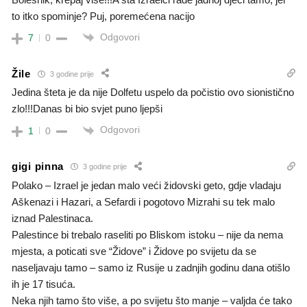
to itko spominje? Puj, poremećena nacijo
Odgovori
7
0
Žile
3 godine prije
Jedina šteta je da nije Dolfetu uspelo da počistio ovo sionistično
zlo!!!Danas bi bio svjet puno ljepši
Odgovori
1
0
gigi pinna
3 godine prije
Polako – Izrael je jedan malo veći židovski geto, gdje vladaju
Aškenazi i Hazari, a Sefardi i pogotovo Mizrahi su tek malo
iznad Palestinaca.
Palestince bi trebalo raseliti po Bliskom istoku – nije da nema
mjesta, a poticati sve “Židove” i Židove po svijetu da se
naseljavaju tamo – samo iz Rusije u zadnjih godinu dana otišlo
ih je 17 tisuća.
Neka njih tamo što više, a po svijetu što manje – valjda će tako