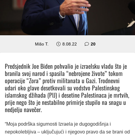
komentara
Mišo T.
8.08.22
20
Predsjednik Joe Biden pohvalio je izraelsku vladu što je
branila svoj narod i spasila “nebrojene živote” tokom
operacije “Zora” protiv militanata u Gazi. Trodnevni
udari oko glave desetkovali su vodstvo Palestinskog
islamskog džihada (PIJ) i desetine Palestinaca je mrtvih,
prije nego što je nestabilno primirje stupilo na snagu u
nedjelju navečer.
“Moja podrška sigurnosti Izraela je dugogodišnja i
nepokolebljiva – uključujući i njegovo pravo da se brani od