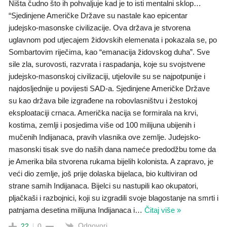
Ništa čudno što ih pohvaljuje kad je to isti mentalni sklop…
“Sjedinjene Američke Države su nastale kao epicentar
judejsko-masonske civilizacije. Ova država je stvorena
uglavnom pod utjecajem židovskih elemenata i pokazala se, po
Sombartovim riječima, kao “emanacija židovskog duha”. Sve
sile zla, surovosti, razvrata i raspadanja, koje su svojstvene
judejsko-masonskoj civilizaciji, utjelovile su se najpotpunije i
najdosljednije u povijesti SAD-a. Sjedinjene Američke Države
su kao država bile izgrađene na robovlasništvu i žestokoj
eksploataciji crnaca. Američka nacija se formirala na krvi,
kostima, zemlji i posjedima više od 100 milijuna ubijenih i
mučenih Indijanaca, pravih vlasnika ove zemlje. Judejsko-
masonski tisak sve do naših dana nameće predodžbu tome da
je Amerika bila stvorena rukama bijelih kolonista. A zapravo, je
veći dio zemlje, još prije dolaska bijelaca, bio kultiviran od
strane samih Indijanaca. Bijelci su nastupili kao okupatori,
pljačkaši i razbojnici, koji su izgradili svoje blagostanje na smrti i
patnjama desetina milijuna Indijanaca i
…
Čitaj više »
Odgovori
22
0